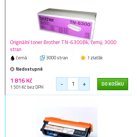
Originální toner Brother TN-6300Bk, černý, 3000
stran
černá
3000 stran
1 zlaťák
Nedostupné
1 816 Kč
-
+
DO KOŠÍKU
1 501 Kč bez DPH