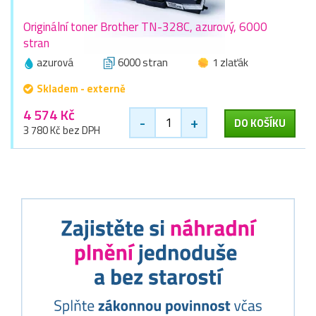
Originální toner Brother TN-328C, azurový, 6000
stran
azurová
6000 stran
1 zlaťák
Skladem - externě
4 574 Kč
-
+
DO KOŠÍKU
3 780 Kč bez DPH