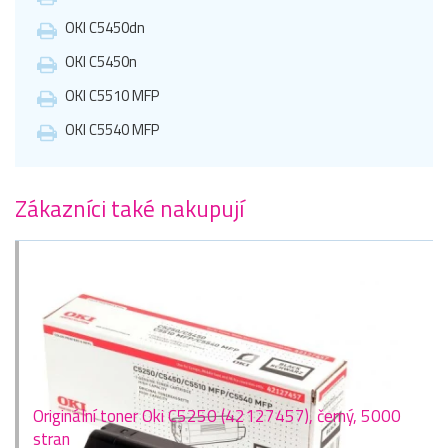
OKI C5450dn
OKI C5450n
OKI C5510 MFP
OKI C5540 MFP
Zákazníci také nakupují
Originální toner Oki C5250 (42127457), černý, 5000
stran