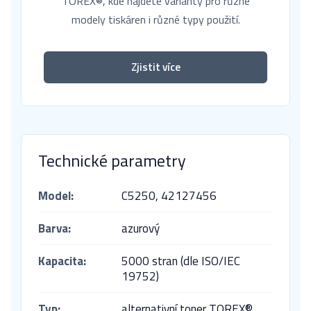
TOREX®, kde najdete varianty pro různé
modely tiskáren i různé typy použití.
Zjistit více
Technické parametry
Model:
C5250,
42127456
Barva:
azurový
Kapacita:
5000 stran (dle ISO/IEC
19752)
Typ:
alternativní toner TOREX®