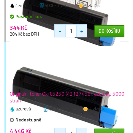
černá
5000 stran
1 zlaťák
Poslední kus
344 Kč
-
+
DO KOŠÍKU
284 Kč bez DPH
Originální toner Oki C5250 (42127456), azurový, 5000
stran
azurová
5000 stran
1 zlaťák
Nedostupné
4 446 Kč