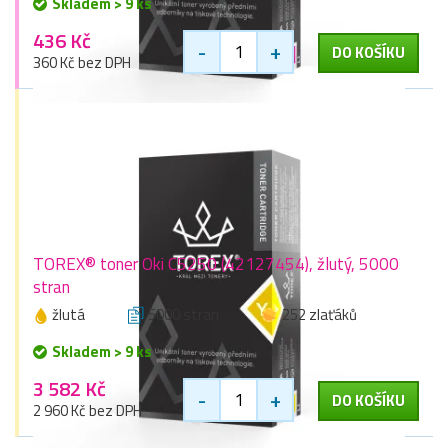
Skladem > 9 ks
436 Kč
-
+
DO KOŠÍKU
360 Kč bez DPH
TOREX® toner Oki C5250 (42127454), žlutý, 5000
stran
žlutá
5000 stran
252 zlaťáků
Skladem > 9 ks
3 582 Kč
-
+
DO KOŠÍKU
2 960 Kč bez DPH