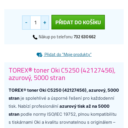
-
+
PŘIDAT DO KOŠÍKU
Nákup po telefonu
732 630 662
Přidat do “Moje produkty”
TOREX® toner Oki C5250 (42127456),
azurový, 5000 stran
TOREX® toner Oki C5250 (42127456), azurový, 5000
stran
je spolehlivé a úsporné řešení pro každodenní
tisk. Nabízí profesionální
azurový tisk až na 5000
stran
podle normy ISO/IEC 19752, plnou kompatibilitu
s tiskárnami Oki a kvalitu srovnatelnou s originálem –