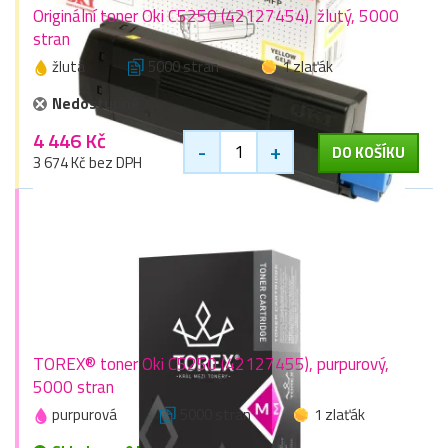
Originální toner Oki C5250 (42127454), žlutý, 5000
stran
žlutá
5000 stran
1 zlaťák
Nedostupné
4 446 Kč
-
+
DO KOŠÍKU
3 674 Kč bez DPH
TOREX® toner Oki C5250 (42127455), purpurový,
5000 stran
purpurová
5000 stran
1 zlaťák