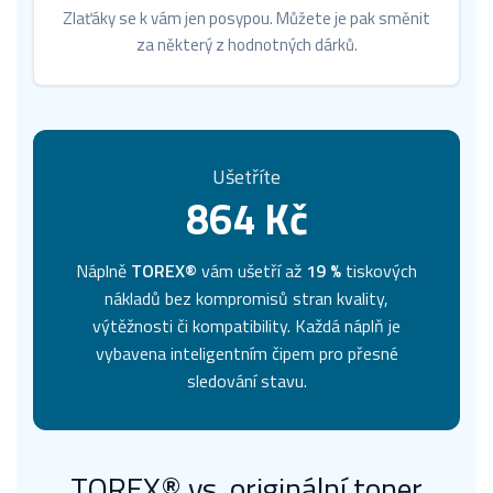
Zlaťáky se k vám jen posypou. Můžete je pak směnit
za některý z hodnotných dárků.
Ušetříte
864 Kč
Náplně
TOREX®
vám ušetří až
19 %
tiskových
nákladů bez kompromisů stran kvality,
výtěžnosti či kompatibility. Každá náplň je
vybavena inteligentním čipem pro přesné
sledování stavu.
TOREX® vs. originální toner