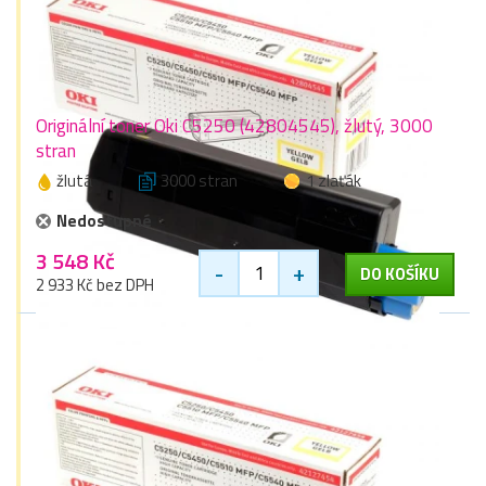
Originální toner Oki C5250 (42804545), žlutý, 3000
stran
žlutá
3000 stran
1 zlaťák
Nedostupné
3 548 Kč
-
+
DO KOŠÍKU
2 933 Kč bez DPH