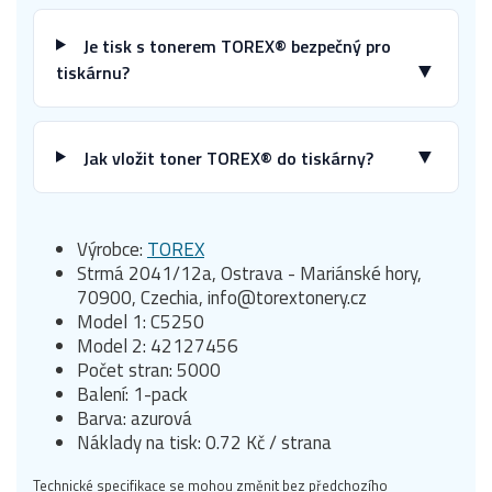
Je tisk s tonerem TOREX® bezpečný pro
▼
tiskárnu?
▼
Jak vložit toner TOREX® do tiskárny?
Výrobce:
TOREX
Strmá 2041/12a, Ostrava - Mariánské hory,
70900, Czechia, info@torextonery.cz
Model 1: C5250
Model 2: 42127456
Počet stran: 5000
Balení: 1-pack
Barva: azurová
Náklady na tisk: 0.72 Kč / strana
Technické specifikace se mohou změnit bez předchozího