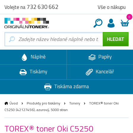
732 630 662
Vše o nákupu
Volejte na
0
Náplně
Papíry
Tiskárny
Kancelář
Tiskárna zdarma
Úvod
Produkty pro tiskárny
Tonery
TOREX® toner Oki
C5250 (42127456), azurový, 5000 stran
TOREX® toner Oki C5250