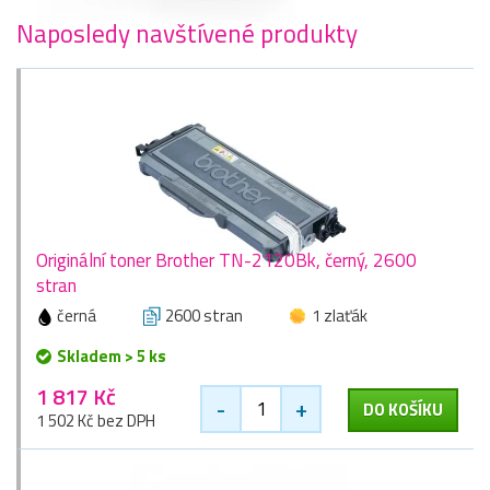
Naposledy navštívené produkty
Originální toner Brother TN-2120Bk, černý, 2600
stran
černá
2600 stran
1 zlaťák
Skladem > 5 ks
1 817 Kč
-
+
DO KOŠÍKU
1 502 Kč bez DPH