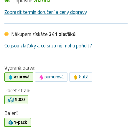
Dopravné
zdarma
Zobrazit termín doručení a ceny dopravy
Nákupem získáte
241 zlaťáků
Co jsou zlaťáky a co si za ně mohu pořídit?
Vybraná barva:
azurová
purpurová
žlutá
Počet stran:
5000
Balení:
1-pack