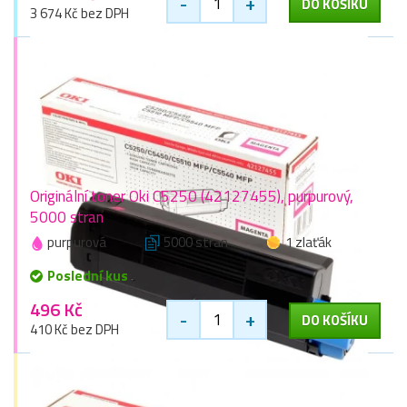
-
+
DO KOŠÍKU
3 674 Kč bez DPH
Originální toner Oki C5250 (42127455), purpurový,
5000 stran
purpurová
5000 stran
1 zlaťák
Poslední kus
496 Kč
-
+
DO KOŠÍKU
410 Kč bez DPH