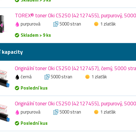
TOREX® toner Oki C5250 (42127455), purpurový, 5000
purpurová
5000 stran
1 zlaťák
Skladem > 9 ks
í kapacity
Originální toner Oki C5250 (42127457), černý, 5000 str
černá
5000 stran
1 zlaťák
Poslední kus
Originální toner Oki C5250 (42127455), purpurový, 5000
purpurová
5000 stran
1 zlaťák
Poslední kus