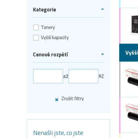
Kategorie
Tonery
Vyšší kapacity
Vyšš
Cenové rozpětí
až
Kč
Zrušit filtry
Nenašli jste, co jste