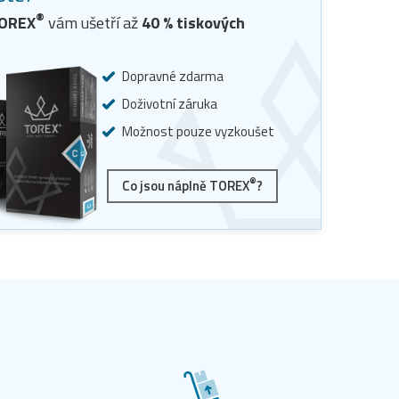
®
TOREX
vám ušetří až
40
% tiskových
Dopravné zdarma
Doživotní záruka
Možnost pouze vyzkoušet
®
Co jsou náplně TOREX
?