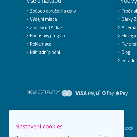
Vše o nákupu
Proč v
Způsob doručení a ceny
Proč na
Výdejní místa
Dárky 
Značky od A do Z
Alterna
Bonusový program
Ekologi
Reklamace
Partner
Náhradní plnění
Blog
Poradn
MOŽNOSTI PLATBY
Nastavení cookies