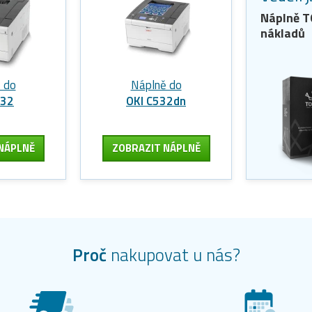
Náplně 
nákladů
 do
Náplně do
532
OKI C532dn
NÁPLNĚ
ZOBRAZIT
NÁPLNĚ
Proč
nakupovat u nás?