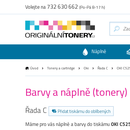
732 630 662
Volejte na
(Po-Pá 8-17 h)
Náplně
Úvod
Tonery a cartridge
Oki
Řada C
OKI C52
Barvy a náplně (tonery)
Řada C
Přidat tiskárnu do oblíbených
Máme pro vás náplně a barvy do tiskárnu
OKI C52