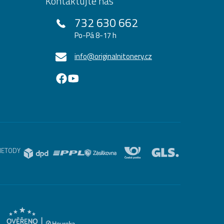
Kontaktujte nás
732 630 662
Po-Pá 8-17 h
info@originalnitonery.cz
METODY