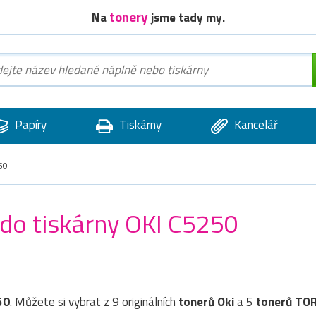
tonery
Na
jsme tady my.
Papíry
Tiskárny
Kancelář
50
 do tiskárny OKI C5250
50
. Můžete si vybrat z 9 originálních
tonerů
Oki
a 5
tonerů TO