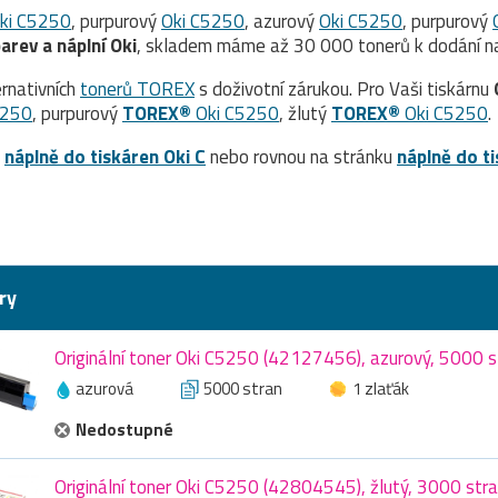
ki C5250
, purpurový
Oki C5250
, azurový
Oki C5250
, purpurový
arev a náplní Oki
, skladem máme až 30 000 tonerů k dodání na
rnativních
tonerů TOREX
s doživotní zárukou. Pro Vaši tiskárnu
5250
, purpurový
TOREX®
Oki C5250
, žlutý
TOREX®
Oki C5250
.
a
náplně do tiskáren Oki C
nebo rovnou na stránku
náplně do t
ry
Originální toner Oki C5250 (42127456), azurový, 5000 s
azurová
5000 stran
1 zlaťák
Nedostupné
Originální toner Oki C5250 (42804545), žlutý, 3000 str