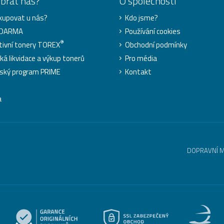
ybrat nás?
O společnosti
kupovat u nás?
Kdo jsme?
ZDARMA
Používání cookies
®
tivní tonery TOREX
Obchodní podmínky
cká likvidace a výkup tonerů
Pro média
ský program PRIME
Kontakt
a
DOPRAVNÍ 