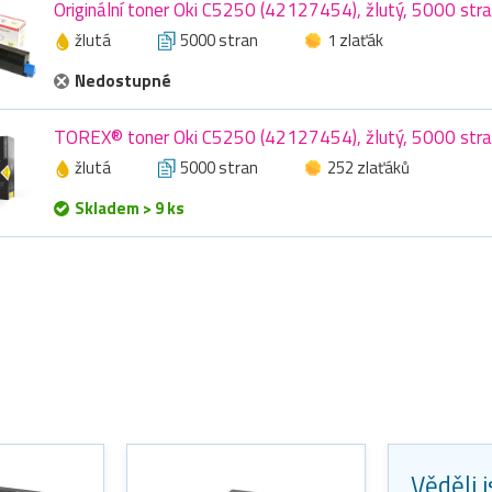
Originální toner Oki C5250 (42127454), žlutý, 5000 str
žlutá
5000 stran
1 zlaťák
Nedostupné
TOREX® toner Oki C5250 (42127454), žlutý, 5000 str
žlutá
5000 stran
252 zlaťáků
Skladem > 9 ks
Věděli 