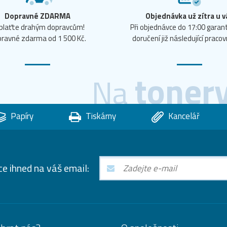
Dopravné ZDARMA
Objednávka už zítra u v
plaťte drahým dopravcům!
Při objednávce do 17:00 gara
ravné zdarma od 1 500 Kč.
doručení již následující pracov
toner
Na
Papíry
Tiskárny
Kancelář
ce ihned na váš email: