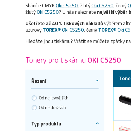
Sháníte CMYK
Oki C5250
, žlutý
Oki C5250
, černý
O
žlutý
Oki C5250
? U nás naleznete
největší výběr b
Ušetřete až 40 % tiskových nákladů
výběrem alte
azurový
TOREX®
Oki C5250
, černý
TOREX®
Oki C
Hledáte jinou tiskárnu? Vrátit se můžete zpátky n
Tonery pro tiskárnu
OKI C5250
Tone
Řazení
Od nejlevnějších
Od nejdražších
Typ produktu