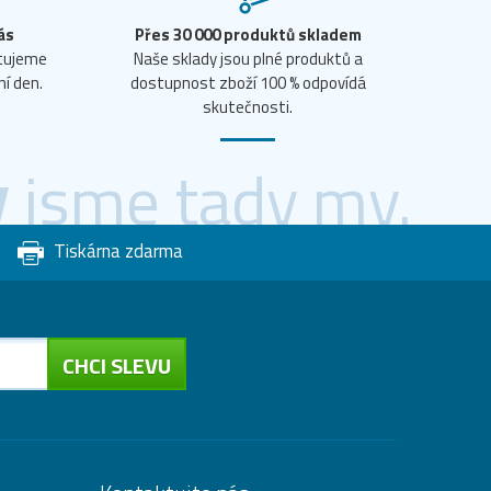
ás
Přes 30 000 produktů skladem
ntujeme
Naše sklady jsou plné produktů a
ní den.
dostupnost zboží 100 % odpovídá
skutečnosti.
y
jsme tady my.
Tiskárna zdarma
CHCI SLEVU