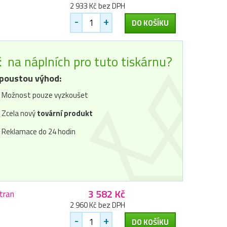
2 933 Kč bez DPH
-
+
DO KOŠÍKU
č
na náplních pro tuto tiskárnu?
poustou výhod:
Možnost pouze vyzkoušet
Zcela nový
tovární produkt
Reklamace do 24 hodin
3 582 Kč
tran
2 960 Kč bez DPH
-
+
DO KOŠÍKU