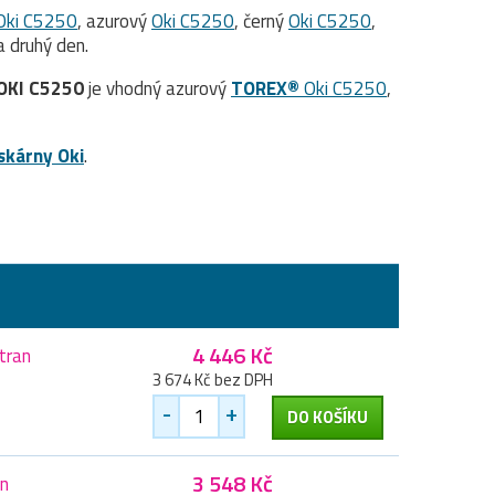
Oki C5250
, azurový
Oki C5250
, černý
Oki C5250
,
 druhý den.
OKI C5250
je vhodný azurový
TOREX®
Oki C5250
,
iskárny Oki
.
4 446 Kč
tran
3 674 Kč bez DPH
-
+
DO KOŠÍKU
3 548 Kč
an