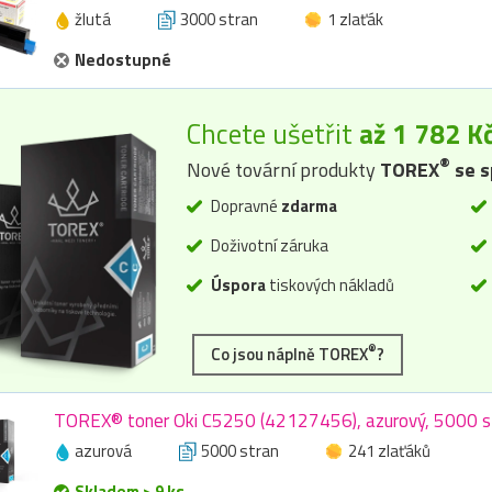
žlutá
3000 stran
1 zlaťák
Nedostupné
Chcete ušetřit
až 1 782 K
®
Nové tovární produkty
TOREX
se s
Dopravné
zdarma
Doživotní záruka
Úspora
tiskových nákladů
®
Co jsou náplně TOREX
?
TOREX® toner Oki C5250 (42127456), azurový, 5000 s
azurová
5000 stran
241 zlaťáků
Skladem > 9 ks