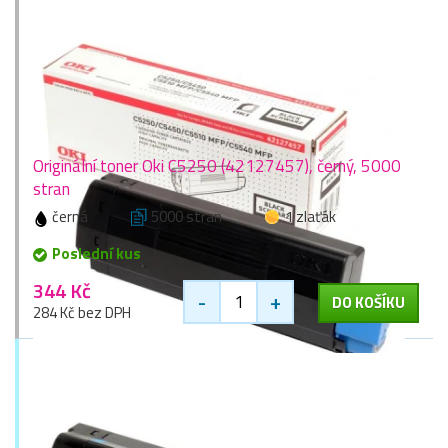
Originální toner Oki C5250 (42127457), černý, 5000
stran
černá
5000 stran
1 zlaťák
Poslední kus
344 Kč
-
+
DO KOŠÍKU
284 Kč bez DPH