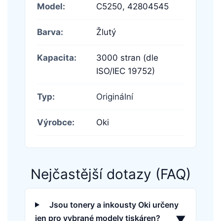
Model:
C5250,
42804545
Barva:
Žlutý
Kapacita:
3000 stran (dle
ISO/IEC 19752)
Typ:
Originální
Výrobce:
Oki
Nejčastější dotazy (FAQ)
Jsou tonery a inkousty Oki určeny
jen pro vybrané modely tiskáren?
▼