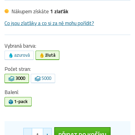
Nákupem získáte
1 zlaťák
Co jsou zlaťáky a co si za ně mohu pořídit?
Vybraná barva:
azurová
žlutá
Počet stran:
3000
5000
Balení:
1-pack
-
+
PŘIDAT DO KOŠÍKU