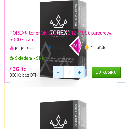
TOREX® toner Oki C5250 (42127455), purpurový,
5000 stran
purpurová
5000 stran
1 zlaťák
Skladem > 9 ks
436 Kč
-
+
DO KOŠÍKU
360 Kč bez DPH