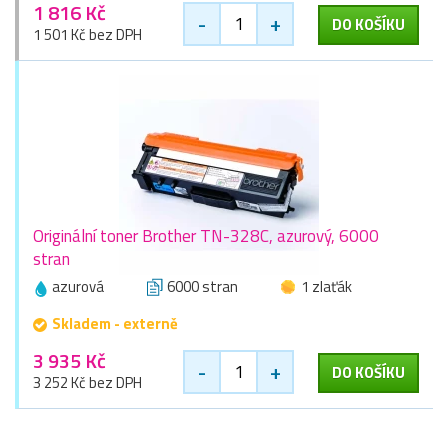
1 816 Kč
-
+
DO KOŠÍKU
1 501 Kč bez DPH
Originální toner Brother TN-328C, azurový, 6000
stran
azurová
6000 stran
1 zlaťák
Skladem - externě
3 935 Kč
-
+
DO KOŠÍKU
3 252 Kč bez DPH