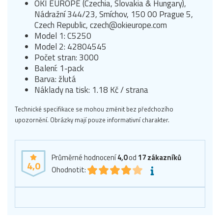
OKI EUROPE (Czechia, Slovakia & Hungary),
Nádražní 344/23, Smíchov, 150 00 Prague 5,
Czech Republic, czech@okieurope.com
Model 1: C5250
Model 2: 42804545
Počet stran: 3000
Balení: 1-pack
Barva: žlutá
Náklady na tisk: 1.18 Kč / strana
Technické specifikace se mohou změnit bez předchozího
upozornění. Obrázky mají pouze informativní charakter.
Průměrné hodnocení
4,0
od
17
zákazníků
4,0
Ohodnotit: