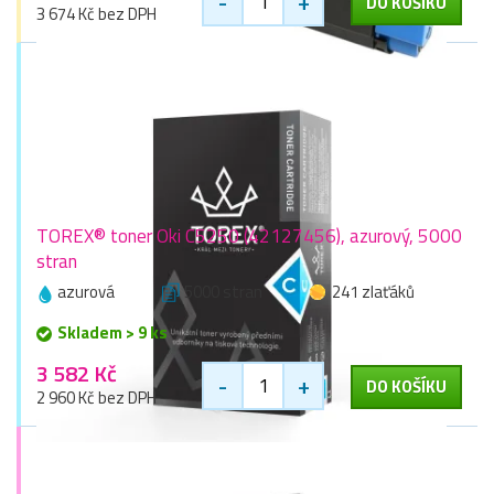
-
+
DO KOŠÍKU
3 674 Kč bez DPH
TOREX® toner Oki C5250 (42127456), azurový, 5000
stran
azurová
5000 stran
241 zlaťáků
Skladem > 9 ks
3 582 Kč
-
+
DO KOŠÍKU
2 960 Kč bez DPH