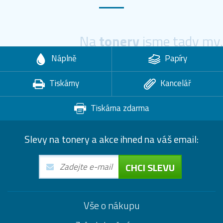
Na
tonery
jsme tady my.
Náplně
Papíry
Tiskárny
Kancelář
Tiskárna zdarma
Slevy na tonery a akce ihned na váš email:
CHCI SLEVU
Vše o nákupu