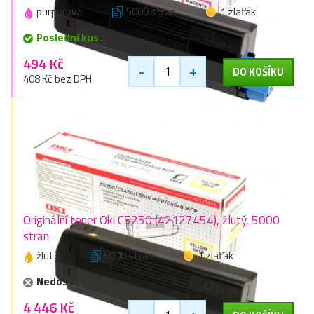
purpurová
5000 stran
1 zlaťák
Poslední kus
494 Kč
-
+
DO KOŠÍKU
408 Kč bez DPH
Originální toner Oki C5250 (42127454), žlutý, 5000
stran
žlutá
5000 stran
1 zlaťák
Nedostupné
4 446 Kč