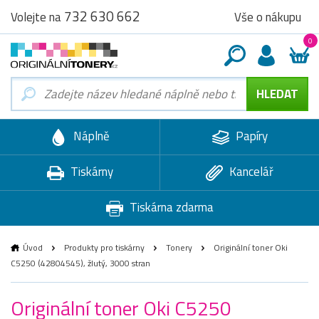
732 630 662
Vše o nákupu
Volejte na
0
Náplně
Papíry
Tiskárny
Kancelář
Tiskárna zdarma
Úvod
Produkty pro tiskárny
Tonery
Originální toner Oki
C5250 (42804545), žlutý, 3000 stran
Originální toner Oki C5250