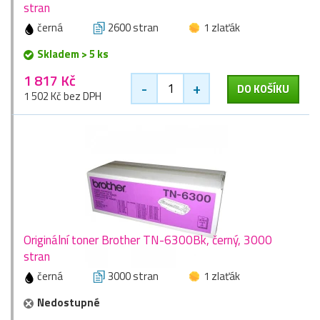
stran
černá
2600 stran
1 zlaťák
Skladem > 5 ks
1 817 Kč
-
+
DO KOŠÍKU
1 502 Kč bez DPH
Originální toner Brother TN-6300Bk, černý, 3000
stran
černá
3000 stran
1 zlaťák
Nedostupné