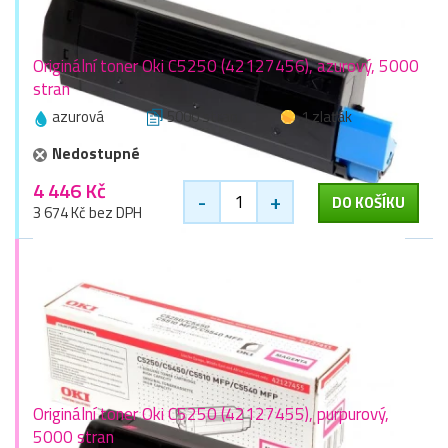
Originální toner Oki C5250 (42127456), azurový, 5000
stran
azurová
5000 stran
1 zlaťák
Nedostupné
4 446 Kč
-
+
DO KOŠÍKU
3 674 Kč bez DPH
Originální toner Oki C5250 (42127455), purpurový,
5000 stran