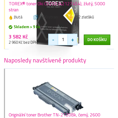
TOREX® toner Oki C5250 (42127454), žlutý, 5000
stran
žlutá
5000 stran
252 zlaťáků
Skladem > 9 ks
3 582 Kč
-
+
DO KOŠÍKU
2 960 Kč bez DPH
Naposledy navštívené produkty
Originální toner Brother TN-2120Bk, černý, 2600