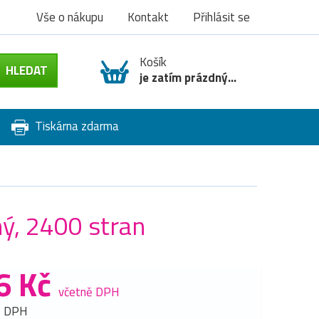
Vše o nákupu
Kontakt
Přihlásit se
Košík
je zatím prázdný...
Tiskárna zdarma
ý, 2400 stran
6 Kč
včetně DPH
z DPH