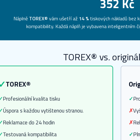
352 Kč
Náplně
TOREX®
vám ušetří až
14 %
tiskových nákladů bez k
kompatibility. Každá náplň je vybavena inteligentním 
TOREX® vs. originál
✓
TOREX®
Ori
✓
Profesionální kvalita tisku
✓
Pro
✓
Úspora s každou vytištenou stranou.
✗
Vy
✓
Reklamace do 24 hodin
✗
Re
✓
Testovaná kompatibilita
✓
Pln