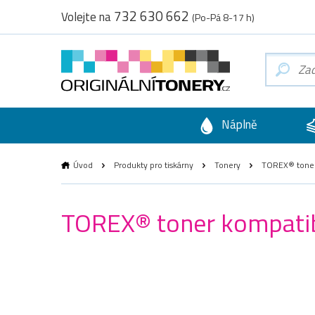
732 630 662
Volejte na
(Po-Pá 8-17 h)
Náplně
Úvod
Produkty pro tiskárny
Tonery
TOREX® toner 
TOREX® toner kompatibi