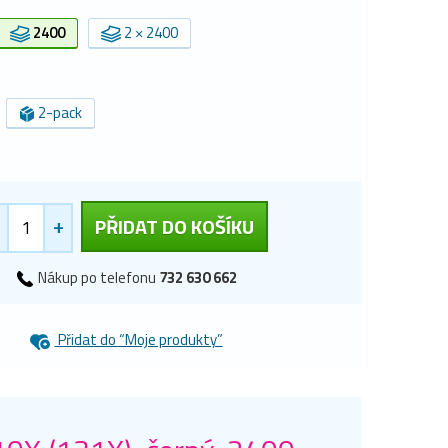
2400
2 × 2400
2-pack
+
PŘIDAT DO KOŠÍKU
Nákup po telefonu
732 630 662
Přidat do “Moje produkty”