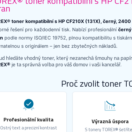
REX® toner kompatibilní s HP CF21
ran
EX® toner kompatibilní s HP CF210X (131X), černý, 2400 
rné řešení pro každodenní tisk. Nabízí profesionální
černý
an
podle normy ISO/IEC 19752, plnou kompatibilitu s tiskárn
vnatelnou s originálem – jen bez zbytečných nákladů.
ud hledáte vhodný toner, který nezanechá šmouhy na papír
REX®
je ta správná volba pro váš domov i vaši kancelář.
Proč zvolit toner 
Profesionální kvalita
Výrazná úspora
Ostrý text a precizní kontrast
S tonery TOREX® šetříte