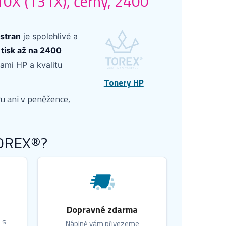
0X (131X), černý, 2400
stran
je spolehlivé a
 tisk až na 2400
ami HP a kvalitu
Tonery HP
u ani v peněžence,
TOREX®?
Dopravné zdarma
 s
Náplně vám přivezeme