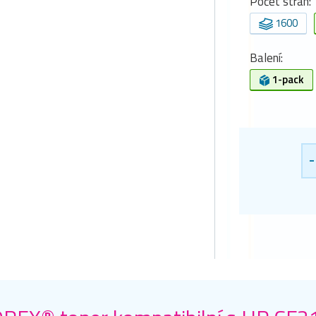
Počet stran:
1600
Balení:
1-pack
-