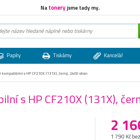
tonery
Na
jsme tady my.
Papíry
Tiskárny
Kancelář
kompatibilní s HP CF210X (131X), černý, 2400 stran
lní s HP CF210X (131X), čern
2 16
1 790 Kč be