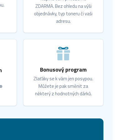
ou.
ZDARMA. Bez ohledu na výši
objednávky, typ toneru či vaši
adresu.
Bonusový program
n
Zlaťáky se k vám jen posypou.
Můžete je pak směnit za
X®
některý z hodnotných dárků.