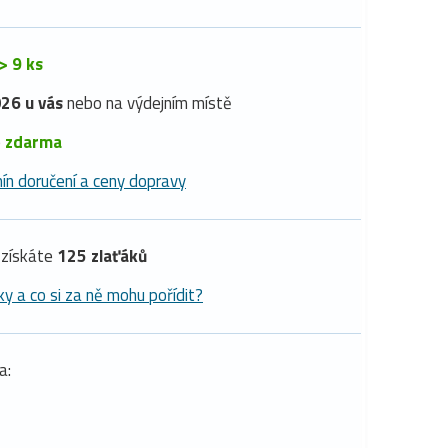
> 9 ks
26 u vás
nebo na výdejním místě
é
zdarma
ín doručení a ceny dopravy
získáte
125 zlaťáků
ky a co si za ně mohu pořídit?
a: