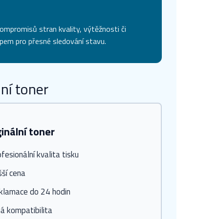
ompromisů stran kvality, výtěžnosti či
čipem pro přesné sledování stavu.
ní toner
ginální toner
fesionální kvalita tisku
šší cena
klamace do 24 hodin
á kompatibilita