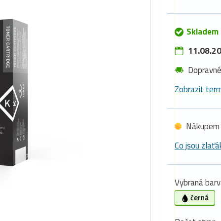
Skladem 
11.08.20
Dopravn
Zobrazit term
Nákupem 
Co jsou zlaťá
Vybraná barv
černá