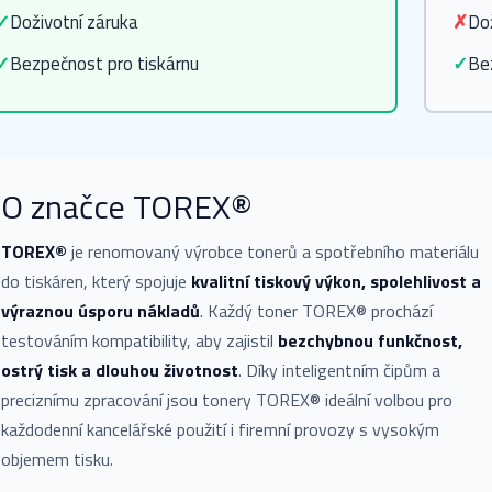
✓
Doživotní záruka
✗
Dož
✓
Bezpečnost pro tiskárnu
✓
Be
O značce TOREX®
TOREX®
je renomovaný výrobce tonerů a spotřebního materiálu
do tiskáren, který spojuje
kvalitní tiskový výkon, spolehlivost a
výraznou úsporu nákladů
. Každý toner TOREX® prochází
testováním kompatibility, aby zajistil
bezchybnou funkčnost,
ostrý tisk a dlouhou životnost
. Díky inteligentním čipům a
preciznímu zpracování jsou tonery TOREX® ideální volbou pro
každodenní kancelářské použití i firemní provozy s vysokým
objemem tisku.