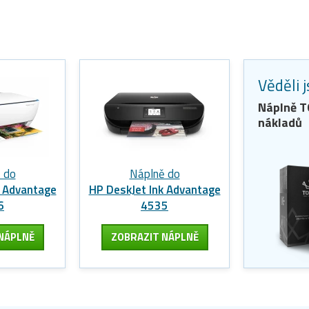
Věděli 
Náplně 
nákladů
 do
Náplně do
k Advantage
HP DeskJet Ink Advantage
6
4535
NÁPLNĚ
ZOBRAZIT
NÁPLNĚ