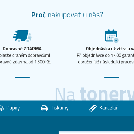
Proč
nakupovat u nás?
Dopravné ZDARMA
Objednávka už zítra u v
plaťte drahým dopravcům!
Při objednávce do 17:00 gara
ravné zdarma od 1 500 Kč.
doručení již následující pracov
toner
Na
Papíry
Tiskárny
Kancelář