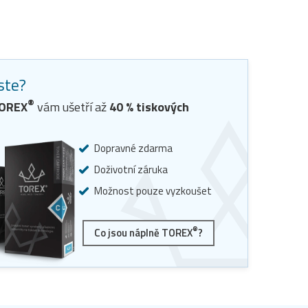
jste?
®
TOREX
vám ušetří až
40
% tiskových
Dopravné zdarma
Doživotní záruka
Možnost pouze vyzkoušet
®
Co jsou náplně TOREX
?