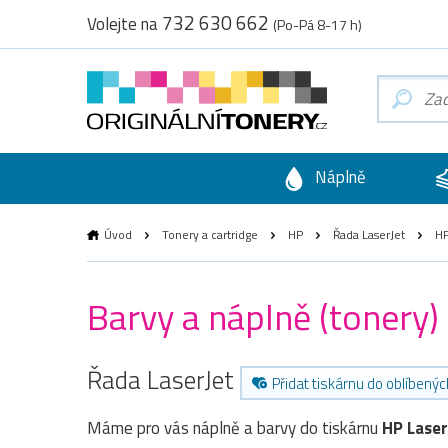
732 630 662
Volejte na
(Po-Pá 8-17 h)
Náplně
Úvod
Tonery a cartridge
HP
Řada LaserJet
HP
Barvy a náplně (tonery
Řada LaserJet
Přidat tiskárnu do oblíbenýc
Máme pro vás náplně a barvy do tiskárnu
HP Lase