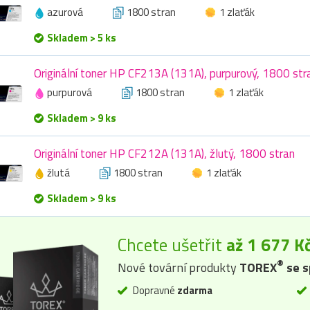
azurová
1800 stran
1 zlaťák
Skladem > 5 ks
Originální toner HP CF213A (131A), purpurový, 1800 str
purpurová
1800 stran
1 zlaťák
Skladem > 9 ks
Originální toner HP CF212A (131A), žlutý, 1800 stran
žlutá
1800 stran
1 zlaťák
Skladem > 9 ks
Chcete ušetřit
až 1 677 K
®
Nové tovární produkty
TOREX
se s
Dopravné
zdarma