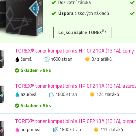
Doživotní záruka
Úspora
tiskových nákladů
®
Co jsou náplně TOREX
?
TOREX® toner kompatibilní s HP CF210A (131A), černý,
černá
1600 stran
87 zlaťáků
Skladem > 9 ks
TOREX® toner kompatibilní s HP CF211A (131A), azurov
azurová
1800 stran
124 zlaťáků
Skladem > 9 ks
TOREX® toner kompatibilní s HP CF213A (131A), purpur
purpurová
1800 stran
117 zlaťáků