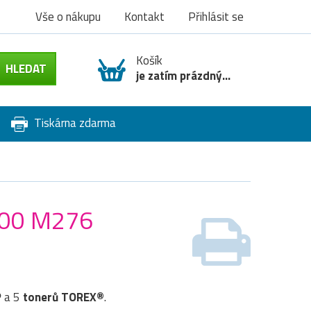
Vše o nákupu
Kontakt
Přihlásit se
Košík
je zatím prázdný...
Tiskárna zdarma
 200 M276
P
a 5
tonerů TOREX®
.