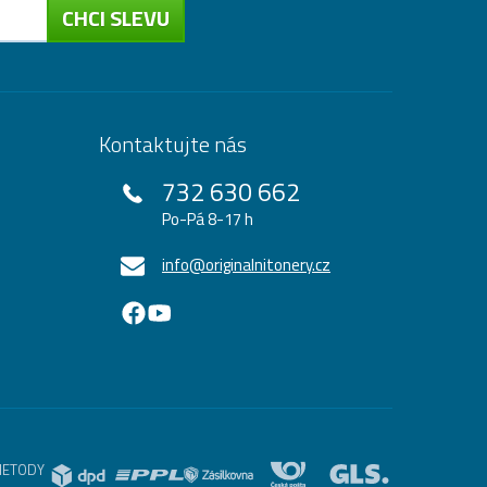
CHCI SLEVU
Kontaktujte nás
732 630 662
Po-Pá 8-17 h
info@originalnitonery.cz
METODY