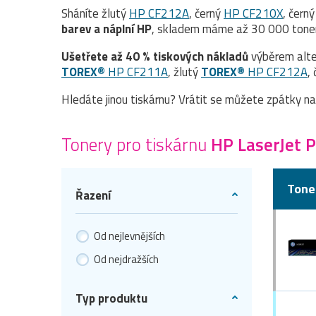
Sháníte žlutý
HP CF212A
, černý
HP CF210X
, čern
barev a náplní HP
, skladem máme až 30 000 tonerů
Ušetřete až 40 % tiskových nákladů
výběrem alte
TOREX®
HP CF211A
, žlutý
TOREX®
HP CF212A
,
Hledáte jinou tiskárnu? Vrátit se můžete zpátky n
Tonery pro tiskárnu
HP LaserJet 
Tone
Řazení
Od nejlevnějších
Od nejdražších
Typ produktu