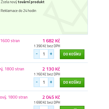
Zcela nový
tovární produkt
Reklamace do 24 hodin
1 682 Kč
 1600 stran
1 390 Kč bez DPH
-
+
DO KOŠÍKU
2 130 Kč
ý, 1800 stran
1 760 Kč bez DPH
-
+
DO KOŠÍKU
2 045 Kč
ový, 1800 stran
1 690 Kč bez DPH