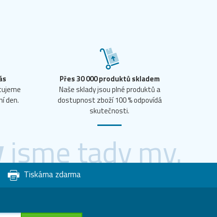
ás
Přes 30 000 produktů skladem
ntujeme
Naše sklady jsou plné produktů a
ní den.
dostupnost zboží 100 % odpovídá
skutečnosti.
y
jsme tady my.
Tiskárna zdarma