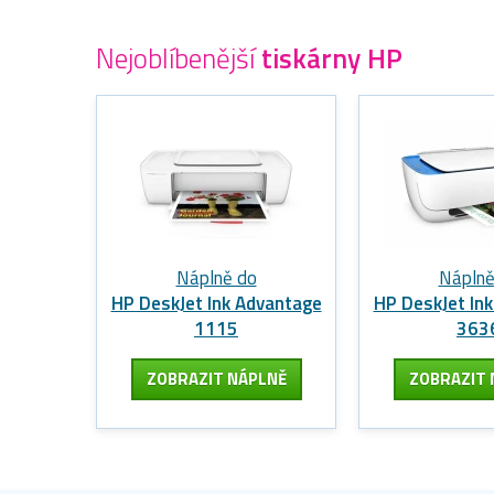
Nejoblíbenější
tiskárny HP
Náplně do
Náplně
HP DeskJet Ink Advantage
HP DeskJet In
1115
363
ZOBRAZIT
NÁPLNĚ
ZOBRAZIT