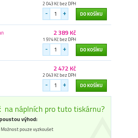
2 043 Kč bez DPH
-
+
DO KOŠÍKU
2 389 Kč
an
1 974 Kč bez DPH
-
+
DO KOŠÍKU
2 472 Kč
2 043 Kč bez DPH
-
+
DO KOŠÍKU
č
na náplních pro tuto tiskárnu?
poustou výhod:
Možnost pouze vyzkoušet