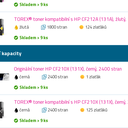
Skladem > 9 ks
TOREX® toner kompatibilní s HP CF212A (131A), žlutý,
žlutá
1800 stran
124 zlaťáků
Skladem > 9 ks
í kapacity
Originální toner HP CF210X (131X), černý, 2400 stran
černá
2400 stran
1 zlaťák
Skladem > 9 ks
TOREX® toner kompatibilní s HP CF210X (131X), černý,
černá
2400 stran
125 zlaťáků
Skladem > 9 ks