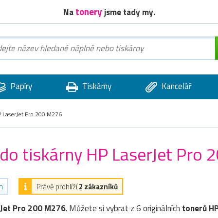
tonery
Na
jsme tady my.
Papíry
Tiskárny
Kancelář
 LaserJet Pro 200 M276
) do tiskárny HP LaserJet Pro
h
Právě prohlíží
2 zákazníků
rJet Pro 200 M276
. Můžete si vybrat z 6 originálních
tonerů
H