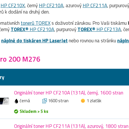
ý
HP CF210X
, černý
HP CF210A
, azurový
HP CF211A
, purpurov
 k dodání na druhý den.
rnativních
tonerů TOREX
s doživotní zárukou. Pro Vaši tiskárnu
 černý
TOREX®
HP CF210A
, purpurový
TOREX®
HP CF213A
, če
a
náplně do tiskáren HP LaserJet
nebo rovnou na stránku
nápln
Pro 200 M276
ry
Originální toner HP CF210A (131A), černý, 1600 stran
černá
1600 stran
1 zlaťák
Skladem > 5 ks
Originální toner HP CF211A (131A), azurový, 1800 stran