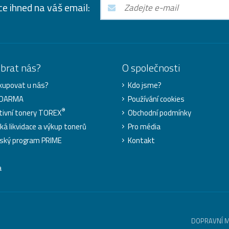
ce ihned na váš email:
ybrat nás?
O společnosti
kupovat u nás?
Kdo jsme?
ZDARMA
Používání cookies
®
tivní tonery TOREX
Obchodní podmínky
cká likvidace a výkup tonerů
Pro média
ský program PRIME
Kontakt
a
DOPRAVNÍ 