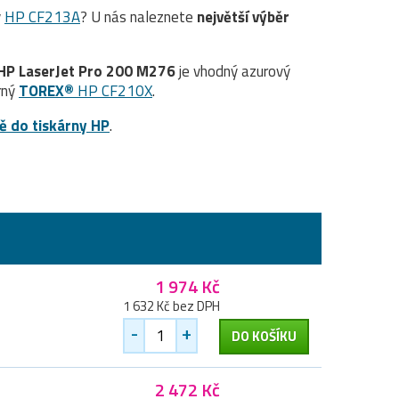
ý
HP CF213A
? U nás naleznete
největší výběr
HP LaserJet Pro 200 M276
je vhodný azurový
rný
TOREX®
HP CF210X
.
ě do tiskárny HP
.
1 974 Kč
1 632 Kč bez DPH
-
+
DO KOŠÍKU
2 472 Kč