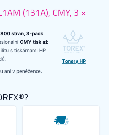
L1AM (131A), CMY, 3 ×
1800 stran, 3-pack
esionální
CMY tisk až
litu s tiskárnami HP
dů.
Tonery HP
u ani v peněžence,
TOREX®?