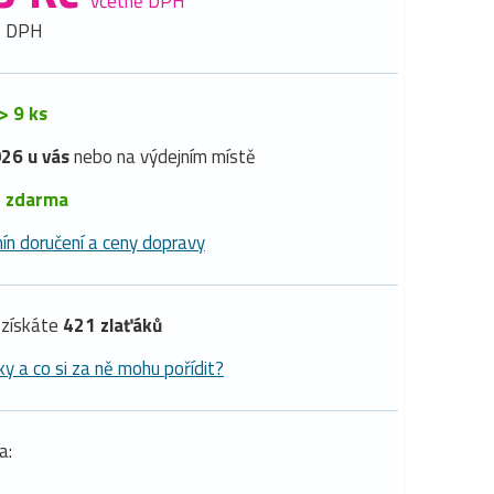
včetně DPH
z DPH
> 9 ks
26 u vás
nebo na výdejním místě
é
zdarma
ín doručení a ceny dopravy
získáte
421 zlaťáků
ky a co si za ně mohu pořídit?
a: