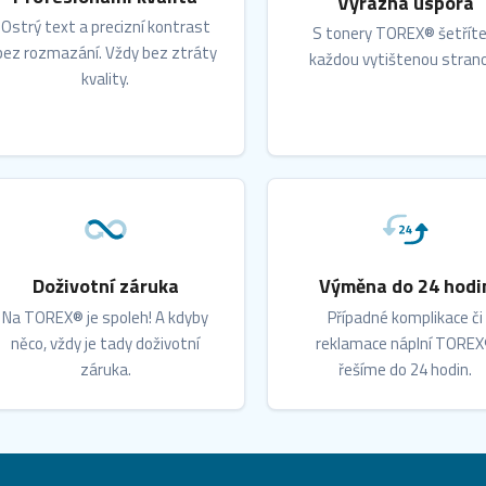
Výrazná úspora
Ostrý text a precizní kontrast
S tonery TOREX® šetříte
bez rozmazání. Vždy bez ztráty
každou vytištenou stran
kvality.
Doživotní záruka
Výměna do 24 hodi
Na TOREX® je spoleh! A kdyby
Případné komplikace či
něco, vždy je tady doživotní
reklamace náplní TORE
záruka.
řešíme do 24 hodin.