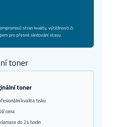
ompromisů stran kvality, výtěžnosti či
čipem pro přesné sledování stavu.
ní toner
ginální toner
fesionální kvalita tisku
šší cena
klamace do 24 hodin