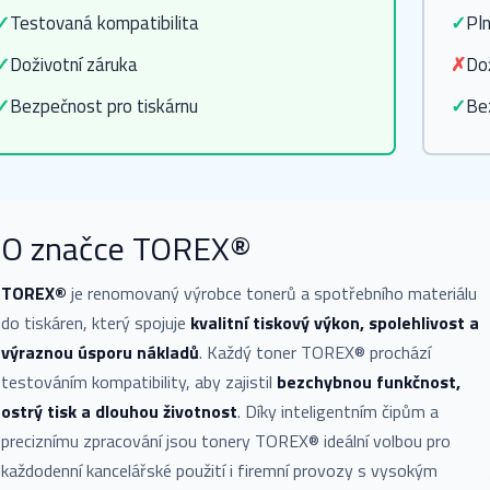
✓
Testovaná kompatibilita
✓
Pln
✓
Doživotní záruka
✗
Dož
✓
Bezpečnost pro tiskárnu
✓
Be
O značce TOREX®
TOREX®
je renomovaný výrobce tonerů a spotřebního materiálu
do tiskáren, který spojuje
kvalitní tiskový výkon, spolehlivost a
výraznou úsporu nákladů
. Každý toner TOREX® prochází
testováním kompatibility, aby zajistil
bezchybnou funkčnost,
ostrý tisk a dlouhou životnost
. Díky inteligentním čipům a
preciznímu zpracování jsou tonery TOREX® ideální volbou pro
každodenní kancelářské použití i firemní provozy s vysokým