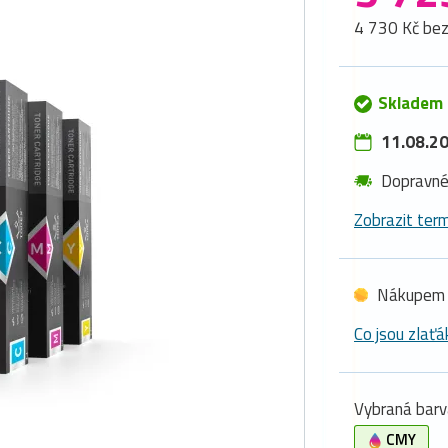
4 730 Kč be
Skladem 
11.08.20
Dopravn
Zobrazit term
Nákupem 
Co jsou zlaťá
Vybraná barv
CMY