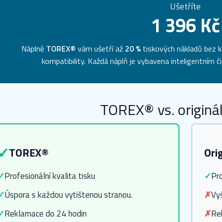
Ušetříte
1 396 Kč
Náplně
TOREX®
vám ušetří až
20 %
tiskových nákladů bez k
kompatibility. Každá náplň je vybavena inteligentním 
TOREX® vs. originál
✓
TOREX®
Ori
✓
Profesionální kvalita tisku
✓
Pro
✓
Úspora s každou vytištenou stranou.
✗
Vy
✓
Reklamace do 24 hodin
✗
Re