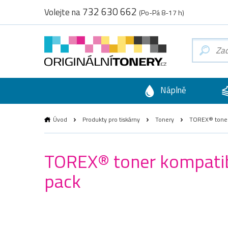
732 630 662
Volejte na
(Po-Pá 8-17 h)
Náplně
Úvod
Produkty pro tiskárny
Tonery
TOREX® toner 
TOREX® toner kompatibi
pack