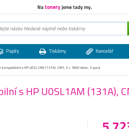
tonery
Na
jsme tady my.
Papíry
Tiskárny
Kancelář
kompatibilní s HP U0SL1AM (131A), CMY, 3 × 1800 stran, 3-pack
lní s HP U0SL1AM (131A), CM
5 72