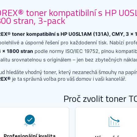
REX® toner kompatibilní s HP U0S
00 stran, 3-pack
EX® toner kompatibilní s HP U0SL1AM (131A), CMY, 3 × 
polehlivé a úsporné řešení pro každodenní tisk. Nabízí prof
3 × 1800 stran
podle normy ISO/IEC 19752, plnou kompatibi
alitu srovnatelnou s originálem – jen bez zbytečných nákla
ud hledáte vhodný toner, který nezanechá šmouhy na papír
REX®
je ta správná volba pro váš domov i vaši kancelář.
Proč zvolit toner 
Profesionální kvalita