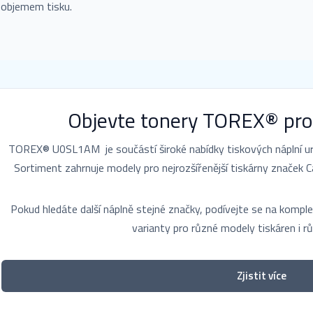
objemem tisku.
Objevte tonery TOREX® pro
TOREX® U0SL1AM je součástí široké nabídky tiskových náplní urč
Sortiment zahrnuje modely pro nejrozšířenější tiskárny značek Ca
Pokud hledáte další náplně stejné značky, podívejte se na komp
varianty pro různé modely tiskáren i rů
Zjistit více