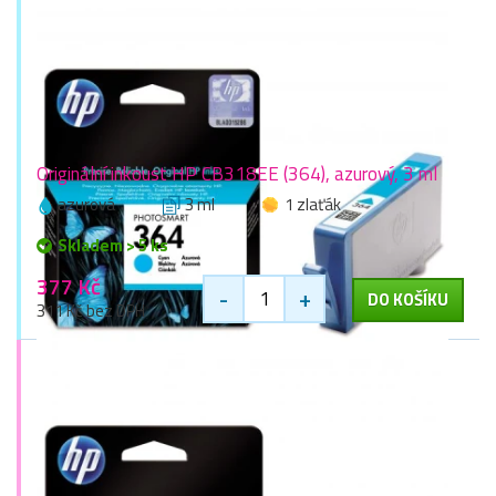
Originální inkoust HP CB318EE (364), azurový, 3 ml
azurová
3 ml
1 zlaťák
Skladem > 5 ks
377 Kč
-
+
DO KOŠÍKU
311 Kč bez DPH