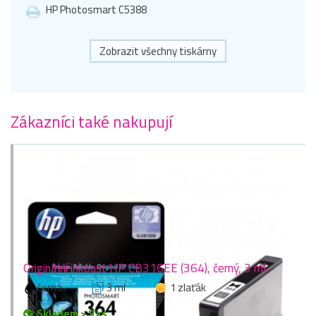
HP Photosmart C5388
Zobrazit všechny tiskárny
Zákazníci také nakupují
Originální inkoust HP CB316EE (364), černý, 3 ml
černá
3 ml
1 zlaťák
Skladem > 9 ks