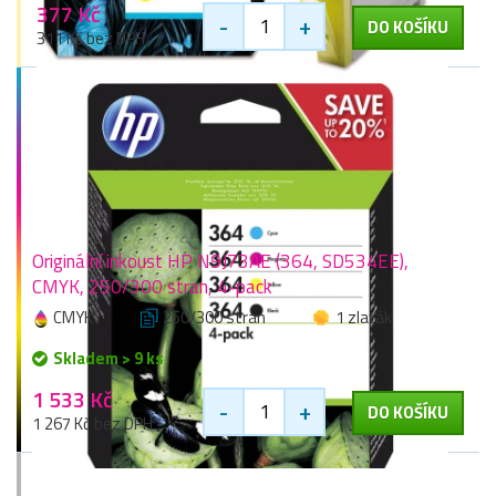
377 Kč
-
+
DO KOŠÍKU
311 Kč bez DPH
Originální inkoust HP N9J73AE (364, SD534EE),
CMYK, 250/300 stran, 4-pack
CMYK
250/300 stran
1 zlaťák
Skladem > 9 ks
1 533 Kč
-
+
DO KOŠÍKU
1 267 Kč bez DPH