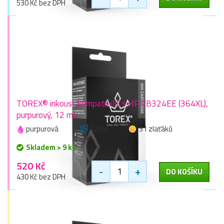
530 Kč bez DPH
TOREX® inkoust kompatibilní s HP CB324EE (364XL),
purpurový, 12 ml
purpurová
12 ml
31 zlaťáků
Skladem > 9 ks
520 Kč
-
+
DO KOŠÍKU
430 Kč bez DPH