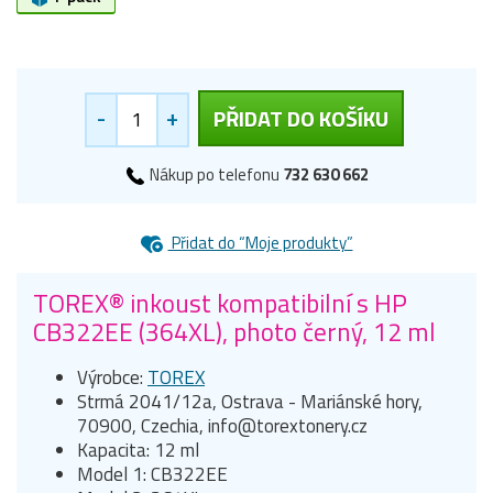
-
+
PŘIDAT DO KOŠÍKU
Nákup po telefonu
732 630 662
Přidat do “Moje produkty”
TOREX® inkoust kompatibilní s HP
CB322EE (364XL), photo černý, 12 ml
Výrobce:
TOREX
Strmá 2041/12a, Ostrava - Mariánské hory,
70900, Czechia, info@torextonery.cz
Kapacita: 12 ml
Model 1: CB322EE