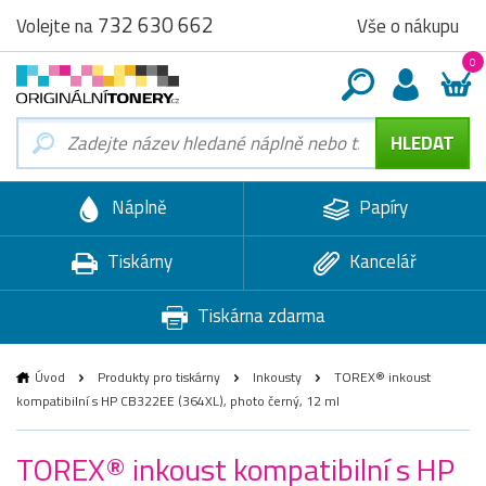
732 630 662
Vše o nákupu
Volejte na
0
Náplně
Papíry
Tiskárny
Kancelář
Tiskárna zdarma
Úvod
Produkty pro tiskárny
Inkousty
TOREX® inkoust
kompatibilní s HP CB322EE (364XL), photo černý, 12 ml
TOREX® inkoust kompatibilní s HP