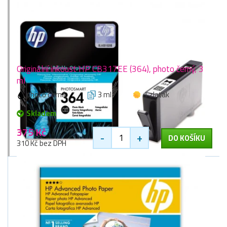
Originální inkoust HP CB317EE (364), photo černý, 3
ml
photo černá
3 ml
1 zlaťák
Skladem
375 Kč
-
+
DO KOŠÍKU
310 Kč bez DPH