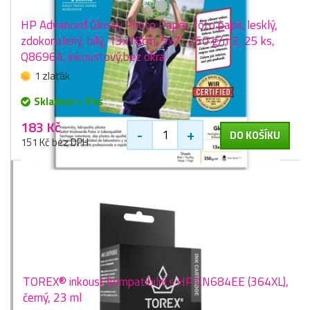
HP Advanced Glossy Photo Paper, foto papír, lesklý,
zdokonalený, bílý, 13x18cm, 5x7", 250 g/m2, 25 ks,
Q8696A, inkoustový,bez okra
1 zlaťák
Skladem > 9 ks
183 Kč
-
+
DO KOŠÍKU
151 Kč bez DPH
TOREX® inkoust kompatibilní s HP CN684EE (364XL),
černý, 23 ml