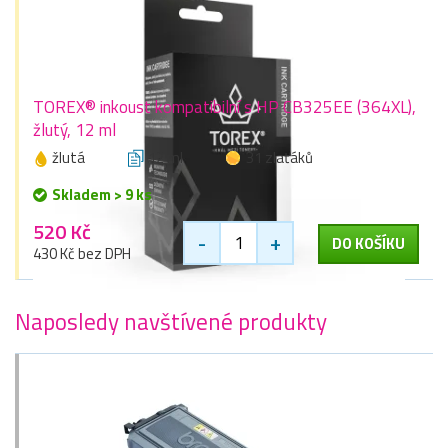
TOREX® inkoust kompatibilní s HP CB325EE (364XL),
žlutý, 12 ml
žlutá
12 ml
31 zlaťáků
Skladem > 9 ks
520 Kč
-
+
DO KOŠÍKU
430 Kč bez DPH
Naposledy navštívené produkty