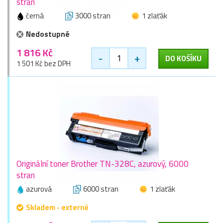
stran
černá
3000 stran
1 zlaťák
Nedostupné
1 816 Kč
-
+
DO KOŠÍKU
1 501 Kč bez DPH
Originální toner Brother TN-328C, azurový, 6000
stran
azurová
6000 stran
1 zlaťák
Skladem - externě