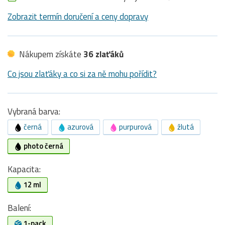
Zobrazit termín doručení a ceny dopravy
Nákupem získáte
36 zlaťáků
Co jsou zlaťáky a co si za ně mohu pořídit?
Vybraná barva:
černá
azurová
purpurová
žlutá
photo černá
Kapacita:
12 ml
Balení:
1-pack