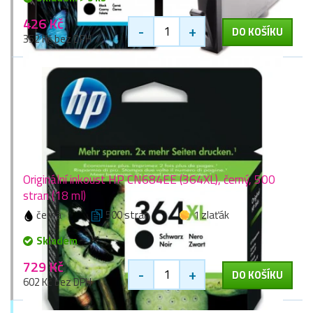
426 Kč
-
+
DO KOŠÍKU
352 Kč bez DPH
Originální inkoust HP CN684EE (364XL), černý, 500
stran (18 ml)
černá
500 stran
1 zlaťák
Skladem
729 Kč
-
+
DO KOŠÍKU
602 Kč bez DPH