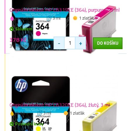
Originální inkoust HP CB319EE (364), purpurový, 3 ml
purpurová
3 ml
1 zlaťák
Skladem
378 Kč
-
+
DO KOŠÍKU
312 Kč bez DPH
Originální inkoust HP CB320EE (364), žlutý, 3 ml
žlutá
3 ml
1 zlaťák
Poslední kusy