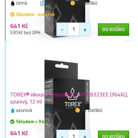
černá
23 ml
43 zlaťáků
Skladem - externě
641 Kč
-
+
DO KOŠÍKU
530 Kč bez DPH
TOREX® inkoust kompatibilní s HP CB323EE (364XL),
azurový, 12 ml
azurová
12 ml
41 zlaťáků
Skladem > 9 ks
641 Kč
-
+
DO KOŠÍKU