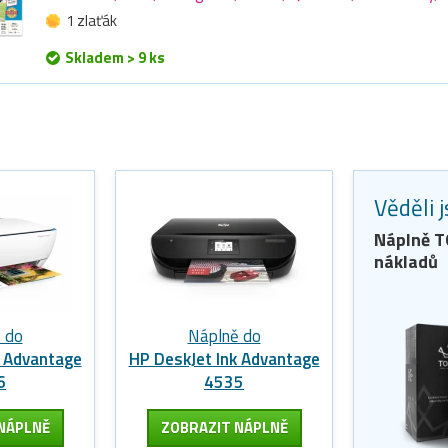
1 zlaťák
Skladem > 9 ks
Věděli 
Náplně 
nákladů
 do
Náplně do
k Advantage
HP DeskJet Ink Advantage
6
4535
NÁPLNĚ
ZOBRAZIT
NÁPLNĚ