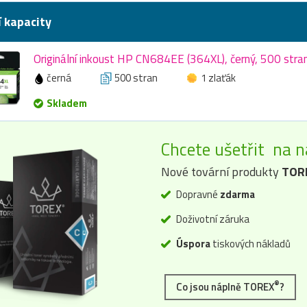
í kapacity
Originální inkoust HP CN684EE (364XL), černý, 500 stran
černá
500 stran
1 zlaťák
Skladem
Chcete ušetřit na n
Nové tovární produkty
TOR
Dopravné
zdarma
Doživotní záruka
Úspora
tiskových nákladů
®
Co jsou náplně TOREX
?