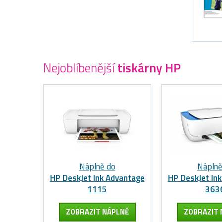
Nejoblíbenější
tiskárny HP
Náplně do
Náplně
HP DeskJet Ink Advantage
HP DeskJet In
1115
363
ZOBRAZIT
NÁPLNĚ
ZOBRAZIT