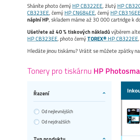
Sháníte photo černý
HP CB322EE
, žlutý
HP CB32
CB323EE
, černý
HP CN684EE
, černý
HP CB316E
náplní HP
, skladem máme až 30 000 cartridge k do
Ušetřete až 40 % tiskových nákladů
výběrem alte
HP CB323EE
, photo černý
TOREX®
HP CB322EE
Hledáte jinou tiskárnu? Vrátit se můžete zpátky n
Tonery pro tiskárnu
HP Photosma
Inko
Řazení
Od nejlevnějších
Od nejdražších
Typ produktu