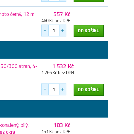
557 Kč
oto černý, 12 ml
460 Kč bez DPH
-
+
DO KOŠÍKU
1 532 Kč
250/300 stran, 4-
1 266 Kč bez DPH
-
+
DO KOŠÍKU
183 Kč
onalený, bílý,
ez okra
151 Kč bez DPH