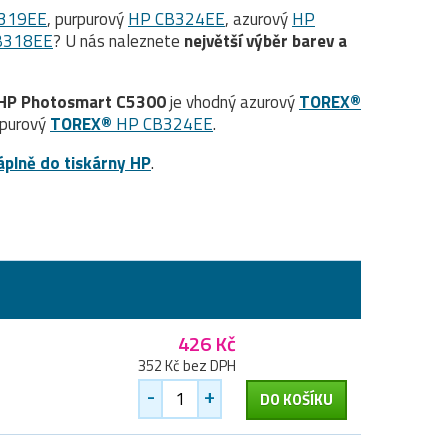
319EE
, purpurový
HP CB324EE
, azurový
HP
B318EE
? U nás naleznete
největší výběr barev a
HP Photosmart C5300
je vhodný azurový
TOREX®
rpurový
TOREX®
HP CB324EE
.
áplně do tiskárny HP
.
426 Kč
352 Kč bez DPH
-
+
DO KOŠÍKU