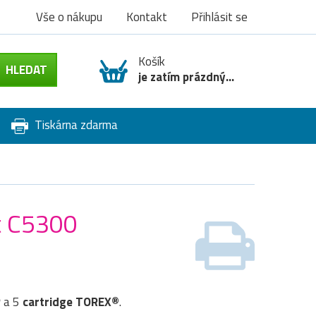
Vše o nákupu
Kontakt
Přihlásit se
Košík
je zatím prázdný...
Tiskárna zdarma
t C5300
P
a 5
cartridge TOREX®
.