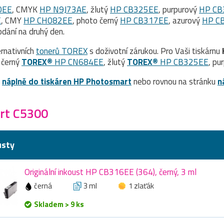
0EE
, CMYK
HP N9J73AE
, žlutý
HP CB325EE
, purpurový
HP CB
E
, CMY
HP CH082EE
, photo černý
HP CB317EE
, azurový
HP C
dání na druhý den.
rnativních
tonerů TOREX
s doživotní zárukou. Pro Vaši tiskárnu
, černý
TOREX®
HP CN684EE
, žlutý
TOREX®
HP CB325EE
, pu
a
náplně do tiskáren HP Photosmart
nebo rovnou na stránku
n
rt C5300
usty
Originální inkoust HP CB316EE (364), černý, 3 ml
černá
3 ml
1 zlaťák
Skladem > 9 ks