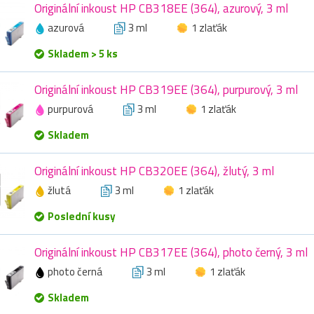
Originální inkoust HP CB318EE (364), azurový, 3 ml
azurová
3 ml
1 zlaťák
Skladem > 5 ks
Originální inkoust HP CB319EE (364), purpurový, 3 ml
purpurová
3 ml
1 zlaťák
Skladem
Originální inkoust HP CB320EE (364), žlutý, 3 ml
žlutá
3 ml
1 zlaťák
Poslední kusy
Originální inkoust HP CB317EE (364), photo černý, 3 ml
photo černá
3 ml
1 zlaťák
Skladem