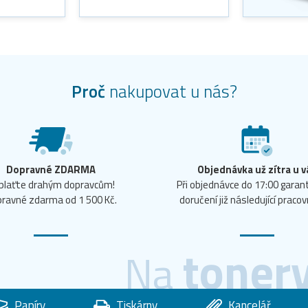
Proč
nakupovat u nás?
Dopravné ZDARMA
Objednávka už zítra u v
plaťte drahým dopravcům!
Při objednávce do 17:00 gara
ravné zdarma od 1 500 Kč.
doručení již následující pracov
toner
Na
Papíry
Tiskárny
Kancelář