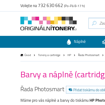
732 630 662
Volejte na
(Po-Pá 8-17 h)
Náplně
Úvod
Tonery a cartridge
HP
Řada Photosmart
Barvy a náplně (cartri
Řada Photosmart
Přidat tiskárnu do ob
Máme pro vás náplně a barvy do tiskárnu
HP Phot