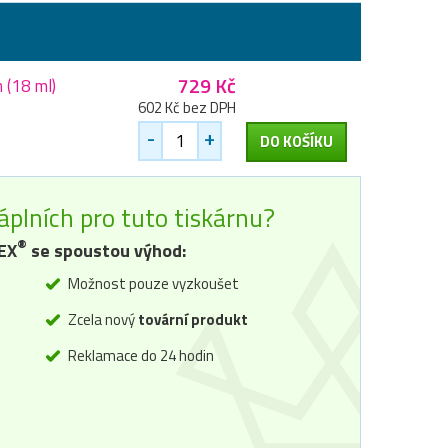
729 Kč
 (18 ml)
602 Kč bez DPH
-
+
DO KOŠÍKU
áplních pro tuto tiskárnu?
®
EX
se spoustou výhod:
Možnost pouze vyzkoušet
Zcela nový
tovární produkt
Reklamace do 24 hodin