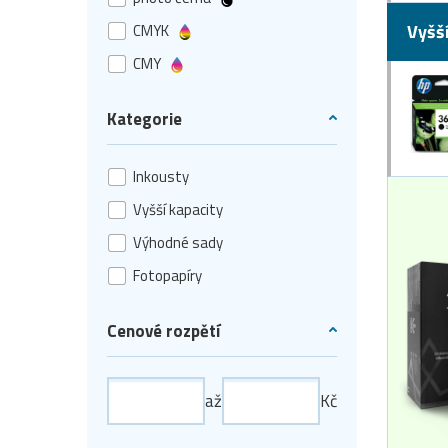
Vyšš
CMYK
CMY
Kategorie
Inkousty
Vyšší kapacity
Výhodné sady
Fotopapíry
Cenové rozpětí
až
Kč