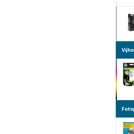
Výho
Foto