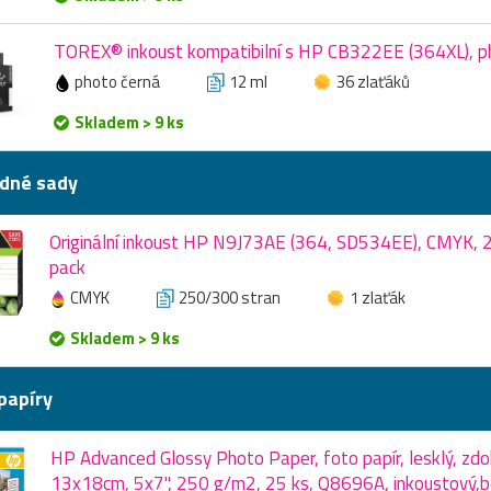
TOREX® inkoust kompatibilní s HP CB322EE (364XL), ph
photo černá
12 ml
36 zlaťáků
Skladem > 9 ks
dné sady
Originální inkoust HP N9J73AE (364, SD534EE), CMYK, 
pack
CMYK
250/300 stran
1 zlaťák
Skladem > 9 ks
papíry
HP Advanced Glossy Photo Paper, foto papír, lesklý, zdok
13x18cm, 5x7", 250 g/m2, 25 ks, Q8696A, inkoustový,b