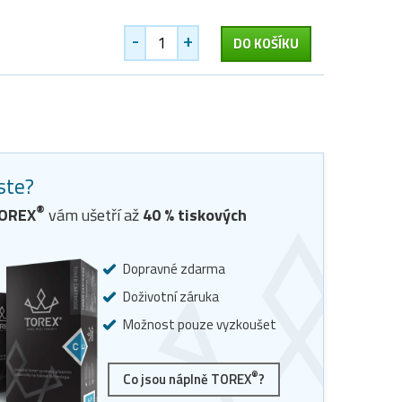
-
+
DO KOŠÍKU
jste?
®
TOREX
vám ušetří až
40
% tiskových
Dopravné zdarma
Doživotní záruka
Možnost pouze vyzkoušet
®
Co jsou náplně TOREX
?