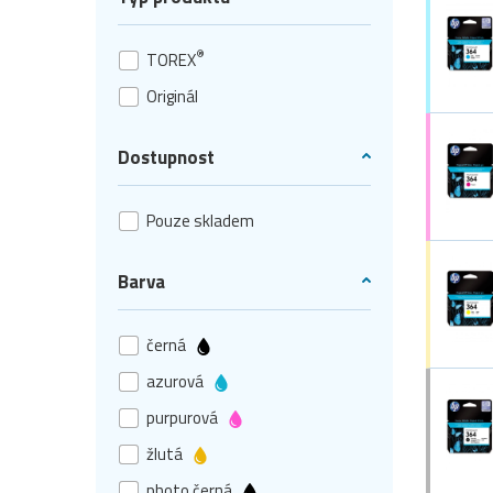
®
TOREX
Originál
Dostupnost
Pouze skladem
Barva
černá
azurová
purpurová
žlutá
photo černá