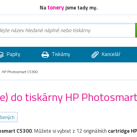
tonery
Na
jsme tady my.
Papíry
Tiskárny
Kancelář
HP Photosmart C5300
dge) do tiskárny HP Photosmar
líbených
osmart C5300
. Můžete si vybrat z 12 originálních
cartridge
H