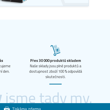
ás
Přes 30 000 produktů skladem
ntujeme
Naše sklady jsou plné produktů a
ní den.
dostupnost zboží 100 % odpovídá
skutečnosti.
y
jsme tady my.
Tiskárna zdarma