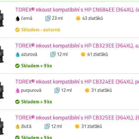
TOREX® inkoust kompatibilní s HP CN684EE (364XL), če
černá
23 ml
43 zlaťáků
Skladem - externě
TOREX® inkoust kompatibilní s HP CB323EE (364XL), az
azurová
12 ml
41 zlaťáků
Skladem > 9 ks
TOREX® inkoust kompatibilní s HP CB324EE (364XL), pu
purpurová
12 ml
31 zlaťáků
Skladem > 9 ks
TOREX® inkoust kompatibilní s HP CB325EE (364XL), žl
žlutá
12 ml
31 zlaťáků
Skladem > 9 ks