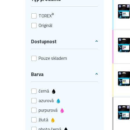
®
TOREX
Originál
Dostupnost
Pouze skladem
Barva
černá
azurová
purpurová
žlutá
photo černá