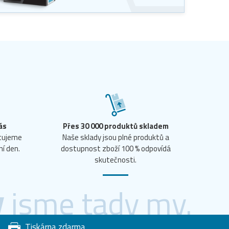
ás
Přes 30 000 produktů skladem
ntujeme
Naše sklady jsou plné produktů a
ní den.
dostupnost zboží 100 % odpovídá
skutečnosti.
y
jsme tady my.
Tiskárna zdarma