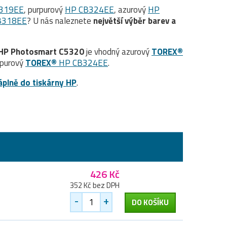
319EE
, purpurový
HP CB324EE
, azurový
HP
B318EE
? U nás naleznete
největší výběr barev a
HP Photosmart C5320
je vhodný azurový
TOREX®
rpurový
TOREX®
HP CB324EE
.
áplně do tiskárny HP
.
426 Kč
352 Kč bez DPH
-
+
DO KOŠÍKU