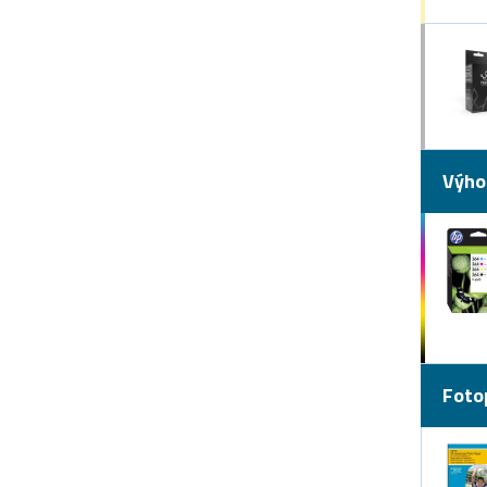
Výho
Foto