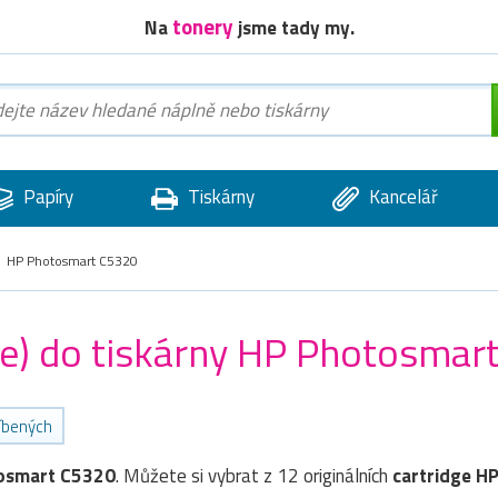
tonery
Na
jsme tady my.
Papíry
Tiskárny
Kancelář
HP Photosmart C5320
dge) do tiskárny HP Photosmar
líbených
osmart C5320
. Můžete si vybrat z 12 originálních
cartridge
H