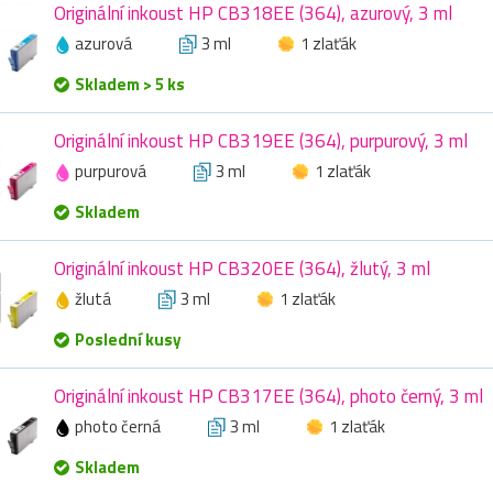
Originální inkoust HP CB318EE (364), azurový, 3 ml
azurová
3 ml
1 zlaťák
Skladem > 5 ks
Originální inkoust HP CB319EE (364), purpurový, 3 ml
purpurová
3 ml
1 zlaťák
Skladem
Originální inkoust HP CB320EE (364), žlutý, 3 ml
žlutá
3 ml
1 zlaťák
Poslední kusy
Originální inkoust HP CB317EE (364), photo černý, 3 ml
photo černá
3 ml
1 zlaťák
Skladem