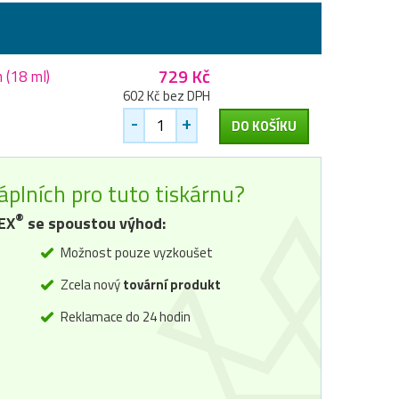
729 Kč
 (18 ml)
602 Kč bez DPH
-
+
DO KOŠÍKU
áplních pro tuto tiskárnu?
®
EX
se spoustou výhod:
Možnost pouze vyzkoušet
Zcela nový
tovární produkt
Reklamace do 24 hodin