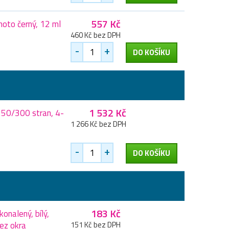
557 Kč
oto černý, 12 ml
460 Kč bez DPH
-
+
DO KOŠÍKU
1 532 Kč
250/300 stran, 4-
1 266 Kč bez DPH
-
+
DO KOŠÍKU
183 Kč
onalený, bílý,
ez okra
151 Kč bez DPH