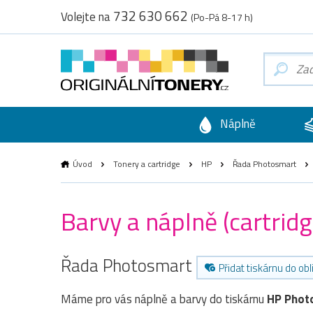
732 630 662
Volejte na
(Po-Pá 8-17 h)
Náplně
Úvod
Tonery a cartridge
HP
Řada Photosmart
Barvy a náplně (cartri
Řada Photosmart
Přidat tiskárnu do ob
Máme pro vás náplně a barvy do tiskárnu
HP Phot