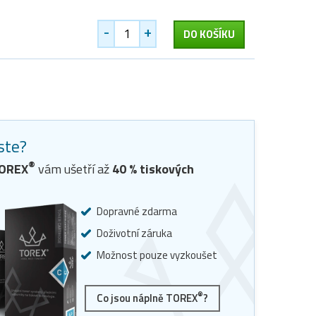
-
+
DO KOŠÍKU
jste?
®
TOREX
vám ušetří až
40
% tiskových
Dopravné zdarma
Doživotní záruka
Možnost pouze vyzkoušet
®
Co jsou náplně TOREX
?