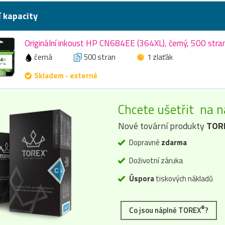
í kapacity
Originální inkoust HP CN684EE (364XL), černý, 500 stran
černá
500 stran
1 zlaťák
Skladem - externě
Chcete ušetřit na n
Nové tovární produkty
TOR
Dopravné
zdarma
Doživotní záruka
Úspora
tiskových nákladů
®
Co jsou náplně TOREX
?