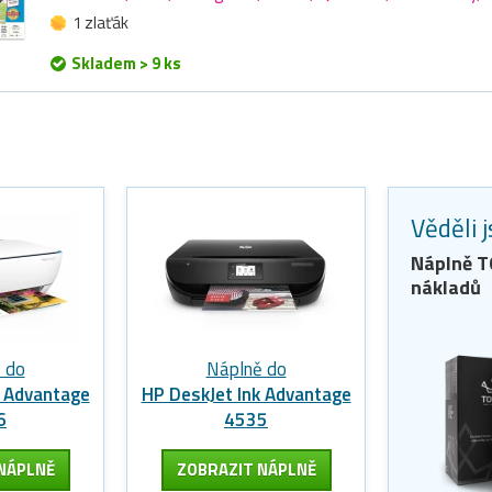
1 zlaťák
Skladem > 9 ks
Věděli 
Náplně 
nákladů
 do
Náplně do
k Advantage
HP DeskJet Ink Advantage
6
4535
NÁPLNĚ
ZOBRAZIT
NÁPLNĚ