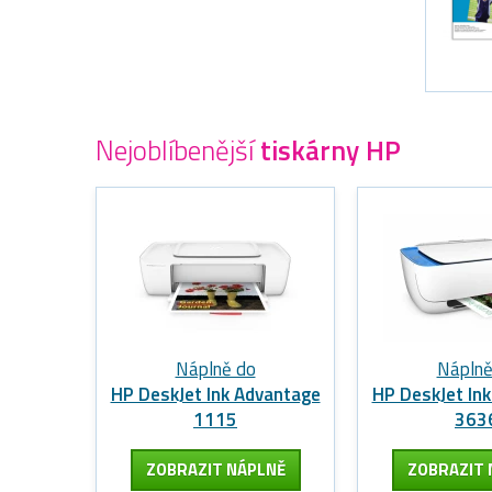
Nejoblíbenější
tiskárny HP
Náplně do
Náplně
HP DeskJet Ink Advantage
HP DeskJet In
1115
363
ZOBRAZIT
NÁPLNĚ
ZOBRAZIT