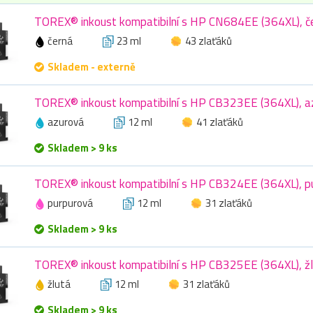
TOREX® inkoust kompatibilní s HP CN684EE (364XL), če
černá
23 ml
43 zlaťáků
Skladem - externě
TOREX® inkoust kompatibilní s HP CB323EE (364XL), az
azurová
12 ml
41 zlaťáků
Skladem > 9 ks
TOREX® inkoust kompatibilní s HP CB324EE (364XL), pu
purpurová
12 ml
31 zlaťáků
Skladem > 9 ks
TOREX® inkoust kompatibilní s HP CB325EE (364XL), žl
žlutá
12 ml
31 zlaťáků
Skladem > 9 ks