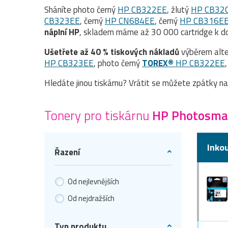
Sháníte photo černý
HP CB322EE
, žlutý
HP CB32
CB323EE
, černý
HP CN684EE
, černý
HP CB316E
náplní HP
, skladem máme až 30 000 cartridge k do
Ušetřete až 40 % tiskových nákladů
výběrem alte
HP CB323EE
, photo černý
TOREX®
HP CB322EE
Hledáte jinou tiskárnu? Vrátit se můžete zpátky n
Tonery pro tiskárnu
HP Photosma
Inko
Řazení
Od nejlevnějších
Od nejdražších
Typ produktu