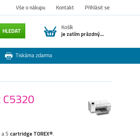
Vše o nákupu
Kontakt
Přihlásit se
Košík
je zatím prázdný...
Tiskárna zdarma
t C5320
P
a 5
cartridge TOREX®
.