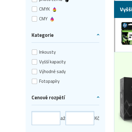
Vyšš
CMYK
CMY
Kategorie
Inkousty
Vyšší kapacity
Výhodné sady
Fotopapíry
Cenové rozpětí
až
Kč