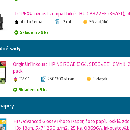
TOREX® inkoust kompatibilní s HP CB322EE (364XL), ph
photo černá
12 ml
36 zlaťáků
Skladem > 9 ks
dné sady
Originální inkoust HP N9J73AE (364, SD534EE), CMYK, 
pack
CMYK
250/300 stran
1 zlaťák
Skladem > 9 ks
papíry
HP Advanced Glossy Photo Paper, foto papír, lesklý, zdok
13x18cm, 5x7", 250 g/m2, 25 ks, Q8696A, inkoustový,b