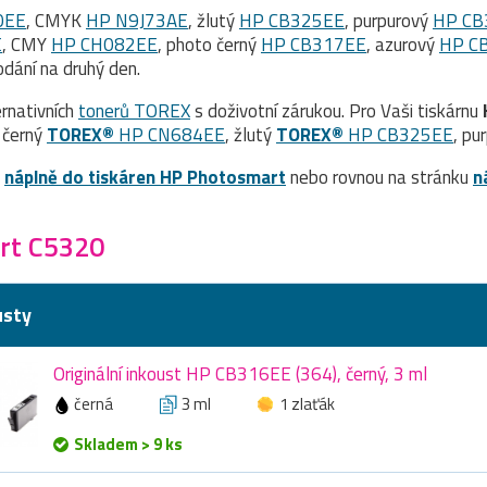
0EE
, CMYK
HP N9J73AE
, žlutý
HP CB325EE
, purpurový
HP CB
E
, CMY
HP CH082EE
, photo černý
HP CB317EE
, azurový
HP C
dání na druhý den.
rnativních
tonerů TOREX
s doživotní zárukou. Pro Vaši tiskárnu
, černý
TOREX®
HP CN684EE
, žlutý
TOREX®
HP CB325EE
, pu
a
náplně do tiskáren HP Photosmart
nebo rovnou na stránku
n
rt C5320
usty
Originální inkoust HP CB316EE (364), černý, 3 ml
černá
3 ml
1 zlaťák
Skladem > 9 ks