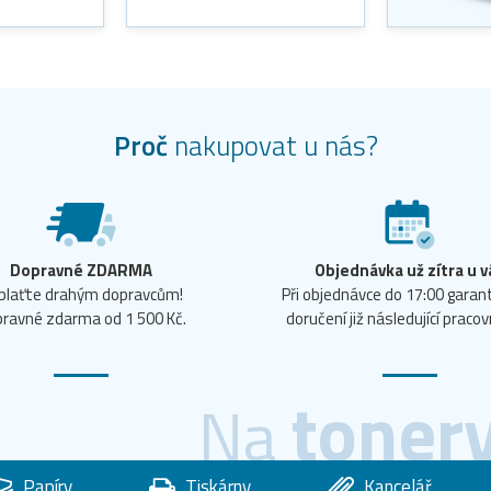
Proč
nakupovat u nás?
Dopravné ZDARMA
Objednávka už zítra u v
plaťte drahým dopravcům!
Při objednávce do 17:00 gara
ravné zdarma od 1 500 Kč.
doručení již následující pracov
toner
Na
Papíry
Tiskárny
Kancelář