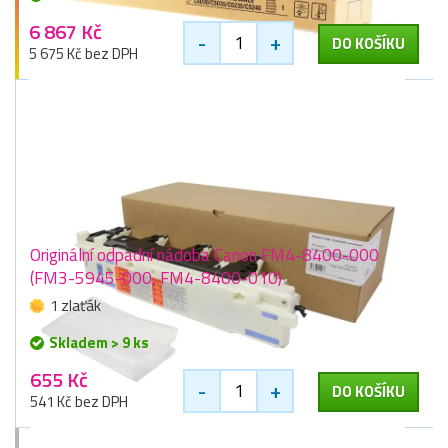
6 867 Kč
-
+
DO KOŠÍKU
5 675 Kč bez DPH
Originální odpadní nádoba Canon FM4-8400-000
(FM3-5945-000, FM4-8400-010)
1 zlaťák
Skladem > 9 ks
655 Kč
-
+
DO KOŠÍKU
541 Kč bez DPH