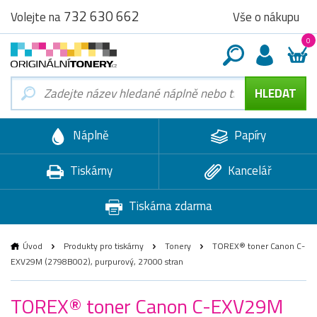
732 630 662
Vše o nákupu
Volejte na
0
Náplně
Papíry
Tiskárny
Kancelář
Tiskárna zdarma
Úvod
Produkty pro tiskárny
Tonery
TOREX® toner Canon C-
EXV29M (2798B002), purpurový, 27000 stran
TOREX® toner Canon C-EXV29M