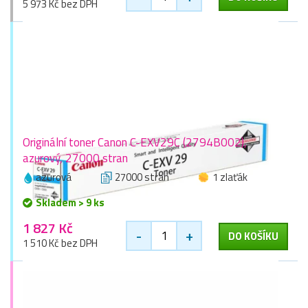
5 973 Kč bez DPH
Originální toner Canon C-EXV29C (2794B002),
azurový, 27000 stran
azurová
27000 stran
1 zlaťák
Skladem > 9 ks
1 827 Kč
-
+
DO KOŠÍKU
1 510 Kč bez DPH