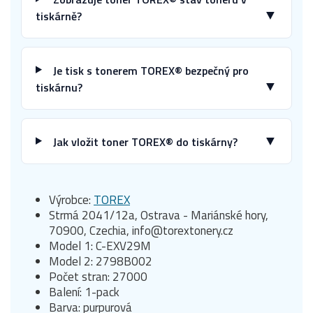
▼
tiskárně?
Je tisk s tonerem TOREX® bezpečný pro
▼
tiskárnu?
▼
Jak vložit toner TOREX® do tiskárny?
Výrobce:
TOREX
Strmá 2041/12a, Ostrava - Mariánské hory,
70900, Czechia, info@torextonery.cz
Model 1: C-EXV29M
Model 2: 2798B002
Počet stran: 27000
Balení: 1-pack
Barva: purpurová