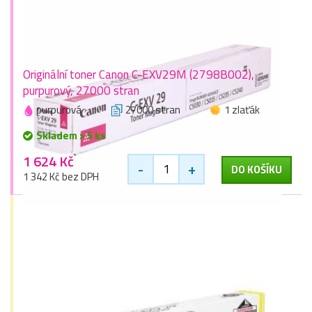
Originální toner Canon C-EXV29M (2798B002),
purpurový, 27000 stran
purpurová
27000 stran
1 zlaťák
Skladem > 5 ks
1 624 Kč
-
+
DO KOŠÍKU
1 342 Kč bez DPH