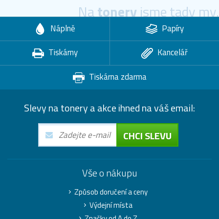
Na
tonery
jsme tady my.
Náplně
Papíry
Tiskárny
Kancelář
Tiskárna zdarma
Slevy na tonery a akce ihned na váš email:
CHCI SLEVU
Vše o nákupu
Způsob doručení a ceny
Výdejní místa
Značky od A do Z