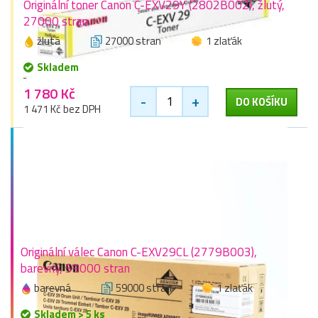
Originální toner Canon C-EXV29Y (2802B002), žlutý,
27000 stran
žlutá
27000 stran
1 zlaťák
Skladem
1 780 Kč
-
+
DO KOŠÍKU
1 471 Kč bez DPH
Originální válec Canon C-EXV29CL (2779B003),
barevný, 59000 stran
barevná
59000 stran
1 zlaťák
Skladem > 5 ks