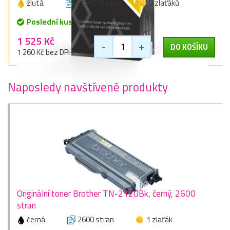
žlutá
27000 stran
9 zlaťáků
Poslední kus
1 525 Kč
-
+
DO KOŠÍKU
1 260 Kč bez DPH
Naposledy navštívené produkty
Originální toner Brother TN-2120Bk, černý, 2600
stran
černá
2600 stran
1 zlaťák