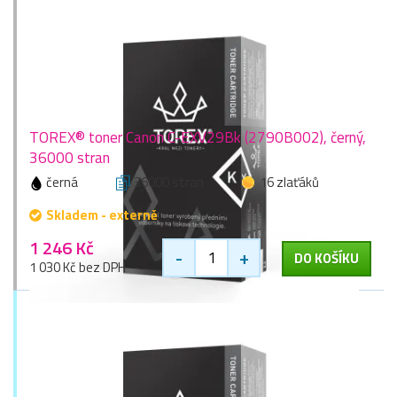
TOREX® toner Canon C-EXV29Bk (2790B002), černý,
36000 stran
černá
36000 stran
16 zlaťáků
Skladem - externě
1 246 Kč
-
+
DO KOŠÍKU
1 030 Kč bez DPH