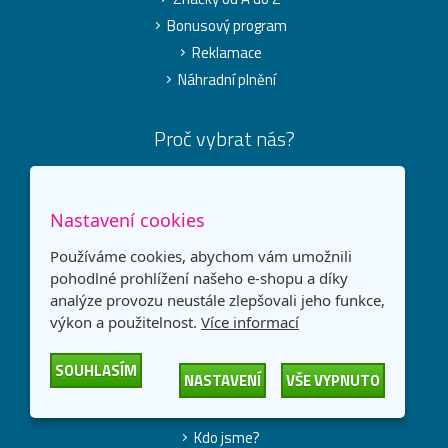
Bonusový program
Reklamace
Náhradní plnění
Proč vybrat nás?
Proč nakupovat u nás?
Dárky ZDARMA
Nastavení cookies
®
Alternativní tonery TOREX
Používáme cookies, abychom vám umožnili
Ekologická likvidace a výkup tonerů
pohodlné prohlížení našeho e-shopu a díky
Partnerský program PRIME
analýze provozu neustále zlepšovali jeho funkce,
Blog
výkon a použitelnost.
Více informací
Poradna
SOUHLASÍM
NASTAVENÍ
VŠE VYPNUTO
O společnosti
Kdo jsme?