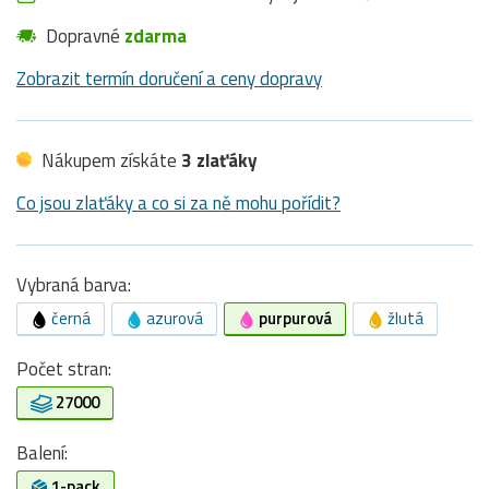
Dopravné
zdarma
Zobrazit termín doručení a ceny dopravy
Nákupem získáte
3 zlaťáky
Co jsou zlaťáky a co si za ně mohu pořídit?
Vybraná barva:
černá
azurová
purpurová
žlutá
Počet stran:
27000
Balení:
1-pack