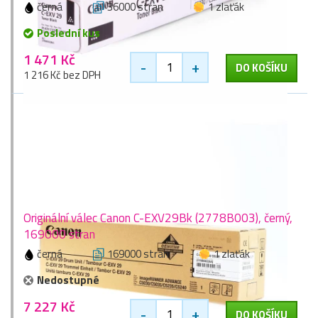
černá
36000 stran
1 zlaťák
Poslední kus
1 471 Kč
-
+
DO KOŠÍKU
1 216 Kč bez DPH
Originální válec Canon C-EXV29Bk (2778B003), černý,
169000 stran
černá
169000 stran
1 zlaťák
Nedostupné
7 227 Kč
-
+
DO KOŠÍKU