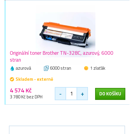
Originální toner Brother TN-328C, azurový, 6000
stran
azurová
6000 stran
1 zlaťák
Skladem - externě
4 574 Kč
-
+
DO KOŠÍKU
3 780 Kč bez DPH