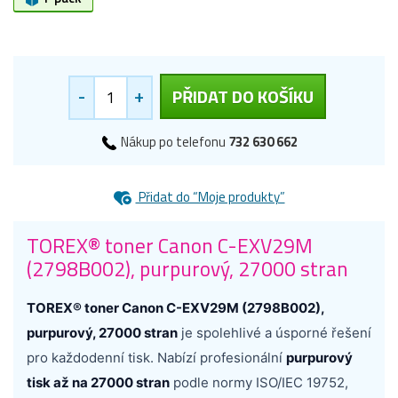
-
+
PŘIDAT DO KOŠÍKU
Nákup po telefonu
732 630 662
Přidat do “Moje produkty”
TOREX® toner Canon C-EXV29M
(2798B002), purpurový, 27000 stran
TOREX® toner Canon C-EXV29M (2798B002),
purpurový, 27000 stran
je spolehlivé a úsporné řešení
pro každodenní tisk. Nabízí profesionální
purpurový
tisk až na 27000 stran
podle normy ISO/IEC 19752,