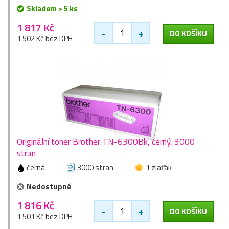
Skladem > 5 ks
1 817 Kč
-
+
DO KOŠÍKU
1 502 Kč bez DPH
Originální toner Brother TN-6300Bk, černý, 3000
stran
černá
3000 stran
1 zlaťák
Nedostupné
1 816 Kč
-
+
DO KOŠÍKU
1 501 Kč bez DPH