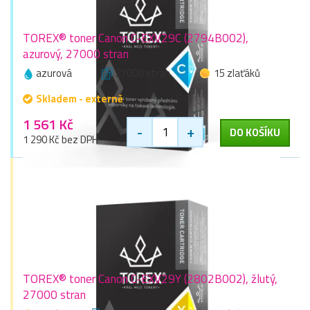
TOREX® toner Canon C-EXV29C (2794B002),
azurový, 27000 stran
azurová
27000 stran
15 zlaťáků
Skladem - externě
1 561 Kč
-
+
DO KOŠÍKU
1 290 Kč bez DPH
TOREX® toner Canon C-EXV29Y (2802B002), žlutý,
27000 stran