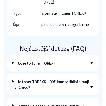
19752)
Typ:
alternativní toner TOREX®
Čip:
plnohodnotný inteligentní čip
Nejčastější dotazy (FAQ)
▼
Co je to toner TOREX?
Je toner TOREX® 100% kompatibilní s mojí
▼
tiskárnou?
Zobrazuje toner TOREX® stav toneru v