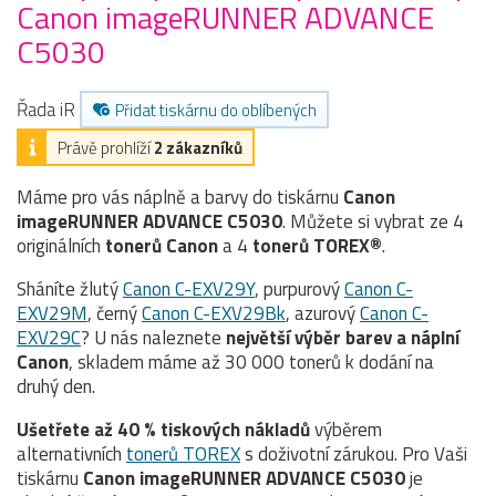
Canon imageRUNNER ADVANCE
C5030
Řada iR
Přidat tiskárnu do oblíbených
Právě prohlíží
2 zákazníků
Máme pro vás náplně a barvy do tiskárnu
Canon
imageRUNNER ADVANCE C5030
. Můžete si vybrat ze 4
originálních
tonerů
Canon
a 4
tonerů TOREX®
.
Sháníte žlutý
Canon C-EXV29Y
, purpurový
Canon C-
EXV29M
, černý
Canon C-EXV29Bk
, azurový
Canon C-
EXV29C
? U nás naleznete
největší výběr barev a náplní
Canon
, skladem máme až 30 000 tonerů k dodání na
druhý den.
Ušetřete až 40 % tiskových nákladů
výběrem
alternativních
tonerů TOREX
s doživotní zárukou. Pro Vaši
tiskárnu
Canon imageRUNNER ADVANCE C5030
je