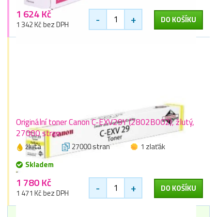
1 624 Kč
-
+
DO KOŠÍKU
1 342 Kč bez DPH
Originální toner Canon C-EXV29Y (2802B002), žlutý,
27000 stran
žlutá
27000 stran
1 zlaťák
Skladem
1 780 Kč
-
+
DO KOŠÍKU
1 471 Kč bez DPH