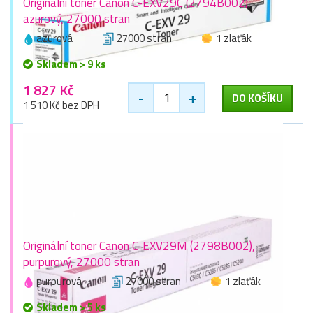
Originální toner Canon C-EXV29C (2794B002),
azurový, 27000 stran
azurová
27000 stran
1 zlaťák
Skladem > 9 ks
1 827 Kč
-
+
DO KOŠÍKU
1 510 Kč bez DPH
Originální toner Canon C-EXV29M (2798B002),
purpurový, 27000 stran
purpurová
27000 stran
1 zlaťák
Skladem > 5 ks