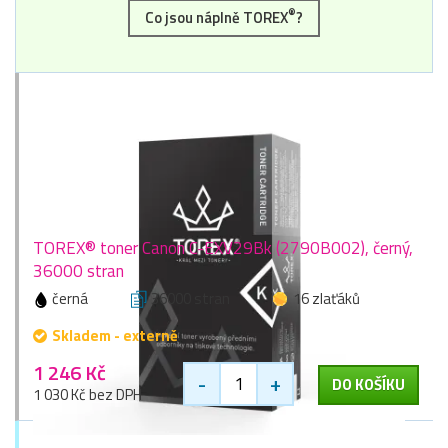
®
Co jsou náplně TOREX
?
TOREX® toner Canon C-EXV29Bk (2790B002), černý,
36000 stran
černá
36000 stran
16 zlaťáků
Skladem - externě
1 246 Kč
-
+
DO KOŠÍKU
1 030 Kč bez DPH