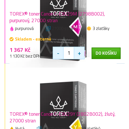
TOREX® toner Canon C-EXV29M (2798B002),
purpurový, 27000 stran
purpurová
27000 stran
3 zlaťáky
Skladem - externě
1 367 Kč
-
+
DO KOŠÍKU
1 130 Kč bez DPH
TOREX® toner Canon C-EXV29Y (2802B002), žlutý,
27000 stran
žlutá
27000 stran
9 zlaťáků