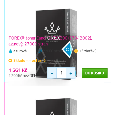
TOREX® toner Canon C-EXV29C (2794B002),
azurový, 27000 stran
azurová
27000 stran
15 zlaťáků
Skladem - externě
1 561 Kč
-
+
DO KOŠÍKU
1 290 Kč bez DPH