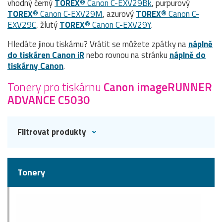
vhodný černý
TOREX®
Canon C-EXV29Bk
, purpurový
TOREX®
Canon C-EXV29M
, azurový
TOREX®
Canon C-
EXV29C
, žlutý
TOREX®
Canon C-EXV29Y
.
Hledáte jinou tiskárnu? Vrátit se můžete zpátky na
náplně
do tiskáren Canon iR
nebo rovnou na stránku
náplně do
tiskárny Canon
.
Tonery pro tiskárnu
Canon imageRUNNER
ADVANCE C5030
Filtrovat produkty
Tonery