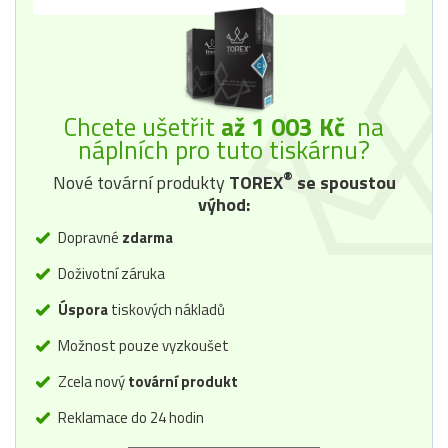
Chcete ušetřit
až 1 003 Kč
na
náplních pro tuto tiskárnu?
®
Nové tovární produkty
TOREX
se spoustou
výhod:
Dopravné
zdarma
Doživotní záruka
Úspora
tiskových nákladů
Možnost pouze vyzkoušet
Zcela nový
tovární produkt
Reklamace do 24 hodin