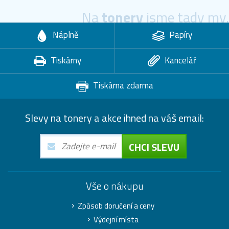
Na
tonery
jsme tady my.
Náplně
Papíry
Tiskárny
Kancelář
Tiskárna zdarma
Slevy na tonery a akce ihned na váš email:
CHCI SLEVU
Vše o nákupu
Způsob doručení a ceny
Výdejní místa