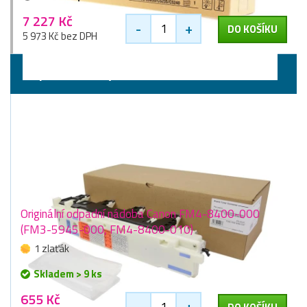
7 227 Kč
-
+
DO KOŠÍKU
5 973 Kč bez DPH
Odpadní nádoby
Originální odpadní nádoba Canon FM4-8400-000
(FM3-5945-000, FM4-8400-010)
1 zlaťák
Skladem > 9 ks
655 Kč
-
+