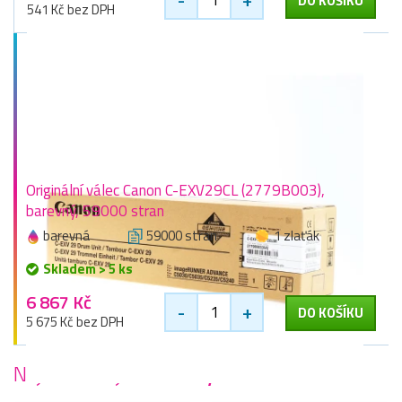
DO KOŠÍKU
541 Kč bez DPH
Originální válec Canon C-EXV29CL (2779B003),
barevný, 59000 stran
barevná
59000 stran
1 zlaťák
Skladem > 5 ks
6 867 Kč
-
+
DO KOŠÍKU
5 675 Kč bez DPH
Nejoblíbenější
tiskárny Canon