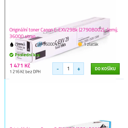
Originální toner Canon C-EXV29Bk (2790B002), černý,
36000 stran
černá
36000 stran
1 zlaťák
Poslední kus
1 471 Kč
-
+
DO KOŠÍKU
1 216 Kč bez DPH