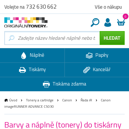
732 630 662
Vše o nákupu
Volejte na
0
Náplně
Papíry
Tiskárny
Kancelář
Tiskárna zdarma
Úvod
Tonery a cartridge
Canon
Řada iR
Canon
imageRUNNER ADVANCE C5030
Barvy a náplně (tonery) do tiskárny