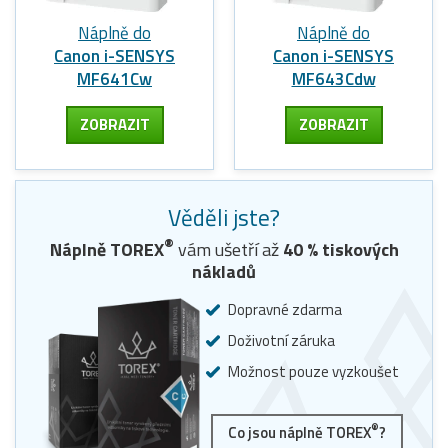
Náplně do
Náplně do
Canon i-SENSYS
Canon i-SENSYS
MF641Cw
MF643Cdw
ZOBRAZIT
ZOBRAZIT
Věděli jste?
®
Náplně TOREX
vám ušetří až
40
% tiskových
nákladů
Dopravné zdarma
Doživotní záruka
Možnost pouze vyzkoušet
®
Co jsou náplně TOREX
?