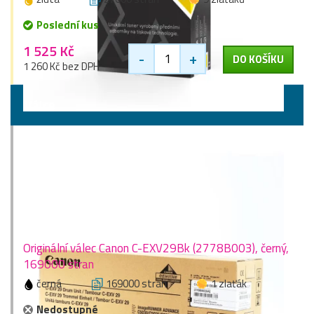
Poslední kus
1 525 Kč
-
+
DO KOŠÍKU
1 260 Kč bez DPH
Válce
Originální válec Canon C-EXV29Bk (2778B003), černý,
169000 stran
černá
169000 stran
1 zlaťák
Nedostupné