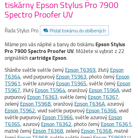
tiskárny Epson Stylus Pro 7900
Spectro Proofer UV
Řada Stylus Pro
Přidat tiskárnu do oblíbených
Máme pro vás náplně a barvy do tiskárnu
Epson Stylus
Pro 7900 Spectro Proofer UV
. Můžete si vybrat z 22
originálních
cartridge
Epson
.
Sháníte světle světle černý
Epson T6369
, žlutý
Epson
T6364
, vivid purpurový
Epson T5963
, photo černý
Epson
T5961
, světle azurový
Epson T5965
, světle černý
Epson
T5967
, žlutý
Epson T5964
, oranžový
Epson T596A
, vivid
purpurový
Epson T6363
, světle černý
Epson T6367
,
zelený
Epson T596B
, oranžový
Epson T636A
, azurový
Epson T5962
, vivid světle purpurový
Epson T6366
, vivid
světle purpurový
Epson T5966
, světle azurový
Epson
T6365
, azurový
Epson T6362
, photo černý
Epson T6361
,
matně černý
Epson T6368
, zelený
Epson T636B
, matně
černý
Epson T5968
, světle světle černý
Epson T5969
? U