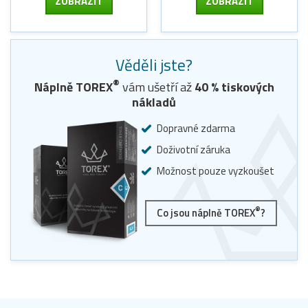
ZOBRAZIT
ZOBRAZIT
Věděli jste?
®
Náplně TOREX
vám ušetří až
40
% tiskových
nákladů
Dopravné zdarma
Doživotní záruka
Možnost pouze vyzkoušet
®
Co jsou náplně TOREX
?