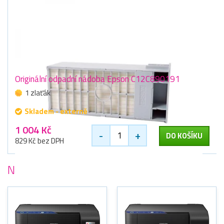
Originální odpadní nádoba Epson C12C890191
1 zlaťák
Skladem - externě
1 004 Kč
-
+
DO KOŠÍKU
829 Kč bez DPH
Nejoblíbenější
tiskárny Epson