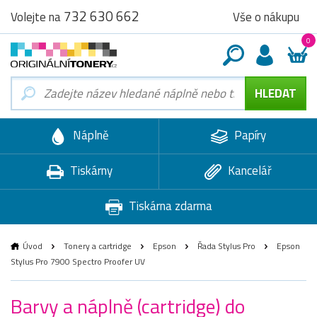
732 630 662
Vše o nákupu
Volejte na
0
Náplně
Papíry
Tiskárny
Kancelář
Tiskárna zdarma
Úvod
Tonery a cartridge
Epson
Řada Stylus Pro
Epson
Stylus Pro 7900 Spectro Proofer UV
Barvy a náplně (cartridge) do