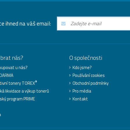
ce ihned na váš email:
ybrat nás?
O společnosti
kupovat u nás?
Kdo jsme?
ZDARMA
Používání cookies
®
tivní tonery TOREX
Obchodní podmínky
cká likvidace a výkup tonerů
Pro média
ský program PRIME
Kontakt
a