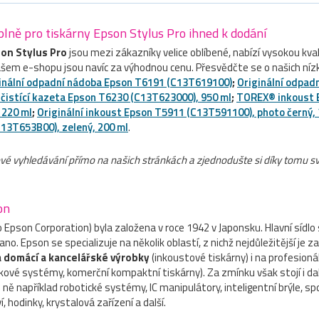
lně pro tiskárny Epson Stylus Pro ihned k dodání
son Stylus Pro
jsou mezi zákazníky velice oblíbené, nabízí vysokou kval
ašem e-shopu jsou navíc za výhodnou cenu. Přesvědčte se o našich níz
inální odpadní nádoba Epson T6191 (C13T619100)
;
Originální odpad
í čistící kazeta Epson T6230 (C13T623000), 950 ml
;
TOREX® inkoust 
 220 ml
;
Originální inkoust Epson T5911 (C13T591100), photo černý,
13T653B00), zelený, 200 ml
.
xtové vyhledávání přímo na našich stránkách a zjednodušte si díky tomu 
on
 Epson Corporation) byla založena v roce 1942 v Japonsku. Hlavní sídlo
o. Epson se specializuje na několik oblastí, z nichž nejdůležitější je z
a domácí a kancelářské výrobky
(inkoustové tiskárny) i na profesioná
kové systémy, komerční kompaktní tiskárny). Za zmínku však stojí i dal
 ně například robotické systémy, IC manipulátory, inteligentní brýle, sp
, hodinky, krystalová zařízení a další.