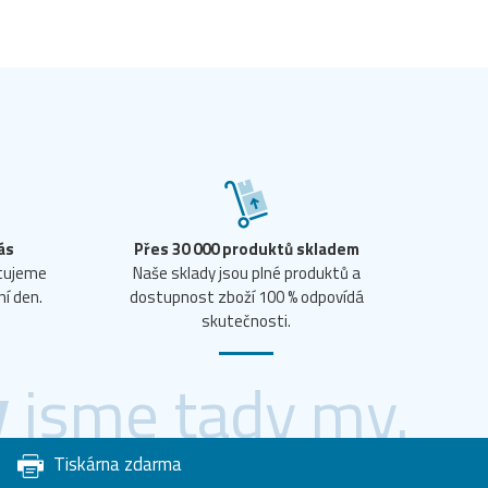
ás
Přes 30 000 produktů skladem
ntujeme
Naše sklady jsou plné produktů a
ní den.
dostupnost zboží 100 % odpovídá
skutečnosti.
y
jsme tady my.
Tiskárna zdarma