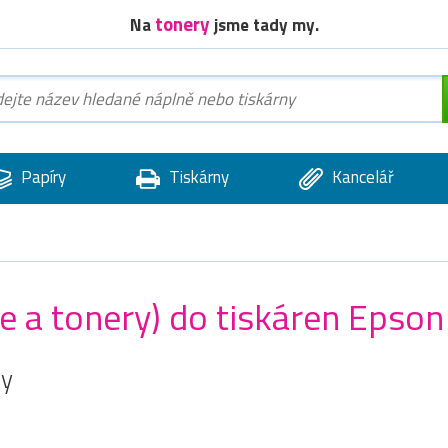
tonery
Na
jsme tady my.
Papíry
Tiskárny
Kancelář
ge a tonery) do tiskáren Epson
ny