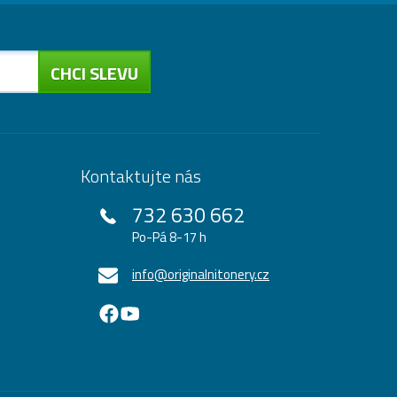
CHCI SLEVU
Kontaktujte nás
732 630 662
Po-Pá 8-17 h
info@originalnitonery.cz