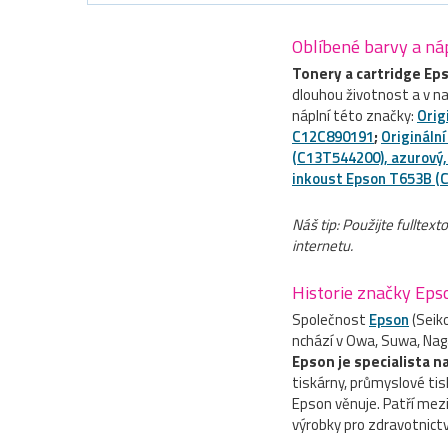
Oblíbené barvy a náp
Tonery a cartridge Ep
dlouhou životnost a v n
náplní této značky:
Orig
C12C890191
;
Origináln
(C13T544200), azurový,
inkoust Epson T653B (C
Náš tip: Použijte fullte
internetu.
Historie značky Eps
Společnost
Epson
(Seiko
nchází v Owa, Suwa, Nagan
Epson je specialista n
tiskárny, průmyslové tis
Epson věnuje. Patří mezi
výrobky pro zdravotnictví