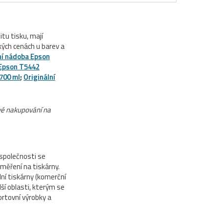
itu tisku, mají
kých cenách u barev a
ní nádoba Epson
Epson T5442
 700 ml
;
Originální
své nakupování na
 společnosti se
aměření na tiskárny.
lní tiskárny (komerční
ší oblasti, kterým se
ortovní výrobky a