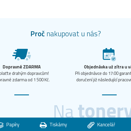
Proč
nakupovat u nás?
Dopravné ZDARMA
Objednávka už zítra u v
plaťte drahým dopravcům!
Při objednávce do 17:00 gara
ravné zdarma od 1 500 Kč.
doručení již následující pracov
toner
Na
Papíry
Tiskárny
Kancelář