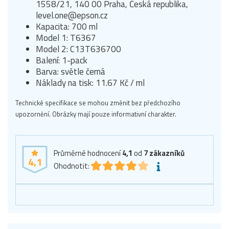
1558/21, 140 00 Praha, Česká republika,
level.one@epson.cz
Kapacita: 700 ml
Model 1: T6367
Model 2: C13T636700
Balení: 1-pack
Barva: světle černá
Náklady na tisk: 11.67 Kč / ml
Technické specifikace se mohou změnit bez předchozího
upozornění. Obrázky mají pouze informativní charakter.
Průměrné hodnocení
4,1
od
7
zákazníků
4,1
Ohodnotit: