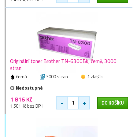
Originální toner Brother TN-6300Bk, černý, 3000
stran
černá
3000 stran
1 zlaťák
Nedostupné
1 816 Kč
-
+
DO KOŠÍKU
1 501 Kč bez DPH