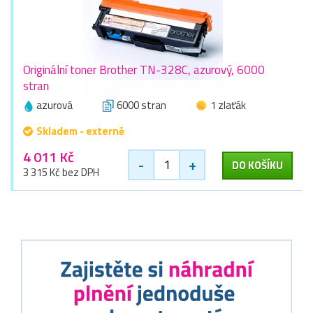
Originální toner Brother TN-328C, azurový, 6000
stran
azurová
6000 stran
1 zlaťák
Skladem - externě
4 011 Kč
-
+
DO KOŠÍKU
3 315 Kč bez DPH