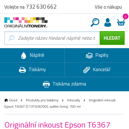
732 630 662
Vše o nákupu
Volejte na
0
Náplně
Papíry
Tiskárny
Kancelář
Tiskárna zdarma
Úvod
Produkty pro tiskárny
Inkousty
Originální inkoust
Epson T6367 (C13T636700), světle černý, 700 ml
Originální inkoust Epson T6367