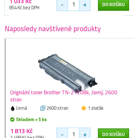
1 033 Kč
-
+
DO KOŠÍKU
854 Kč bez DPH
Naposledy navštívené produkty
Originální toner Brother TN-2120Bk, černý, 2600
stran
černá
2600 stran
1 zlaťák
Skladem > 5 ks
1 813 Kč
-
+
DO KOŠÍKU
1 498 Kč bez DPH