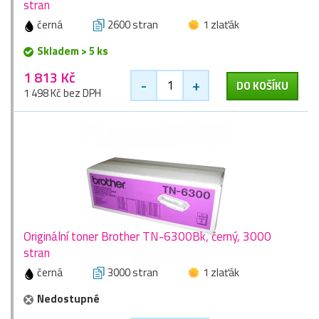
stran
černá
2600 stran
1 zlaťák
Skladem > 5 ks
1 813 Kč
-
+
DO KOŠÍKU
1 498 Kč bez DPH
Originální toner Brother TN-6300Bk, černý, 3000
stran
černá
3000 stran
1 zlaťák
Nedostupné