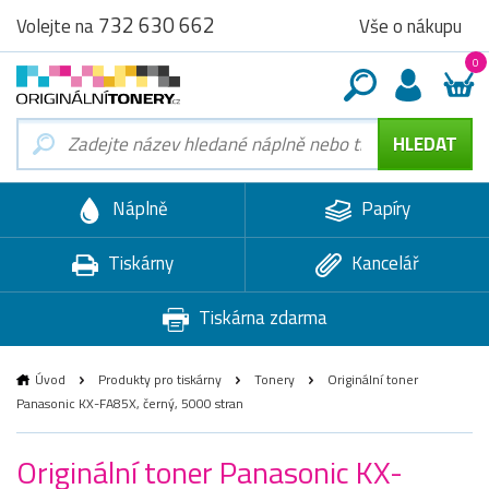
732 630 662
Vše o nákupu
Volejte na
0
Náplně
Papíry
Tiskárny
Kancelář
Tiskárna zdarma
Úvod
Produkty pro tiskárny
Tonery
Originální toner
Panasonic KX-FA85X, černý, 5000 stran
Originální toner Panasonic KX-