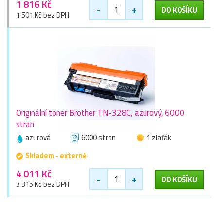
1 816 Kč
-
+
DO KOŠÍKU
1 501 Kč bez DPH
Originální toner Brother TN-328C, azurový, 6000
stran
azurová
6000 stran
1 zlaťák
Skladem - externě
4 011 Kč
-
+
DO KOŠÍKU
3 315 Kč bez DPH