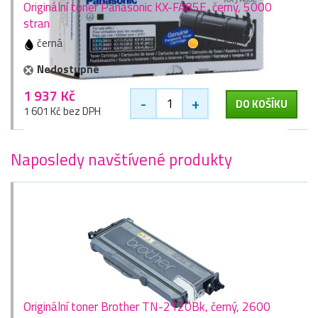
Originální toner Panasonic KX-FA85E, černý, 5000
stran
černá
5000 stran
1 zlaťák
Nedostupné
1 937 Kč
-
+
DO KOŠÍKU
1 601 Kč bez DPH
Naposledy navštívené produkty
Originální toner Brother TN-2120Bk, černý, 2600