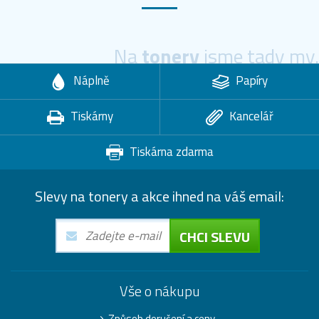
Na
tonery
jsme tady my.
Náplně
Papíry
Tiskárny
Kancelář
Tiskárna zdarma
Slevy na tonery a akce ihned na váš email:
CHCI SLEVU
Vše o nákupu
Způsob doručení a ceny