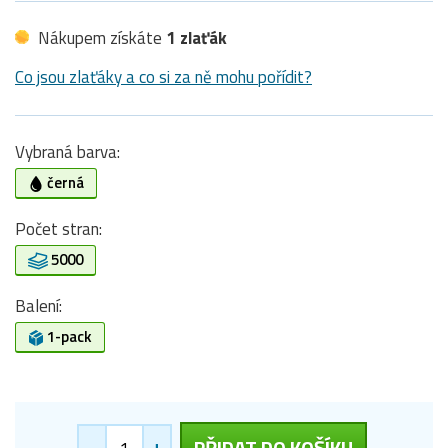
Nákupem získáte
1 zlaťák
Co jsou zlaťáky a co si za ně mohu pořídit?
Vybraná barva:
černá
Počet stran:
5000
Balení:
1-pack
-
+
PŘIDAT DO KOŠÍKU