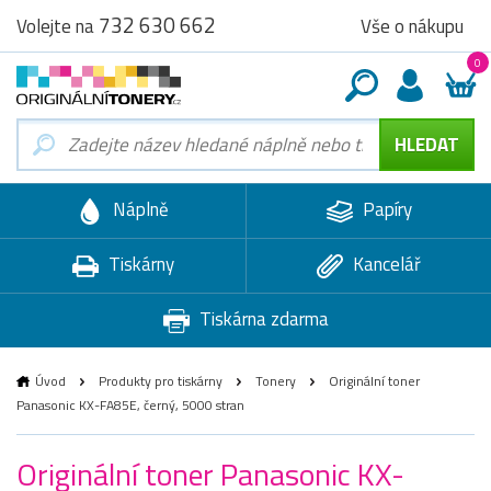
732 630 662
Vše o nákupu
Volejte na
0
Náplně
Papíry
Tiskárny
Kancelář
Tiskárna zdarma
Úvod
Produkty pro tiskárny
Tonery
Originální toner
Panasonic KX-FA85E, černý, 5000 stran
Originální toner Panasonic KX-