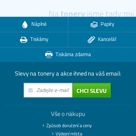
Na
tonery
jsme tady my.
Náplně
Papíry
Tiskárny
Kancelář
Tiskárna zdarma
Slevy na tonery a akce ihned na váš email:
CHCI SLEVU
Vše o nákupu
Způsob doručení a ceny
Výdejní místa