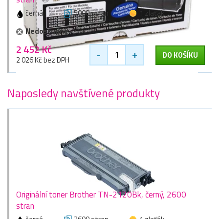
černá
5000 stran
1 zlaťák
Nedostupné
2 452 Kč
-
+
DO KOŠÍKU
2 026 Kč bez DPH
Naposledy navštívené produkty
Originální toner Brother TN-2120Bk, černý, 2600
stran