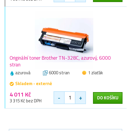
Originální toner Brother TN-328C, azurový, 6000
stran
azurová
6000 stran
1 zlaťák
Skladem - externě
4 011 Kč
-
+
DO KOŠÍKU
3 315 Kč bez DPH