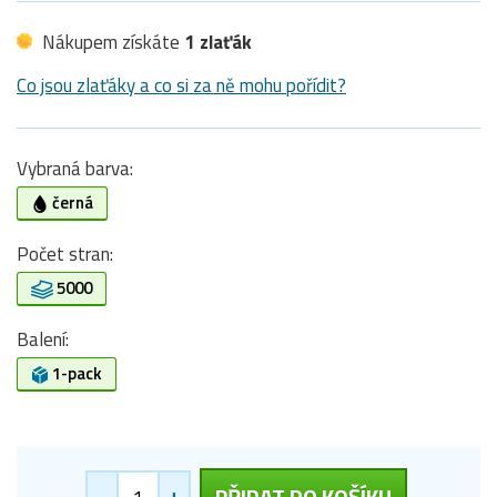
Nákupem získáte
1 zlaťák
Co jsou zlaťáky a co si za ně mohu pořídit?
Vybraná barva:
černá
Počet stran:
5000
Balení:
1-pack
-
+
PŘIDAT DO KOŠÍKU