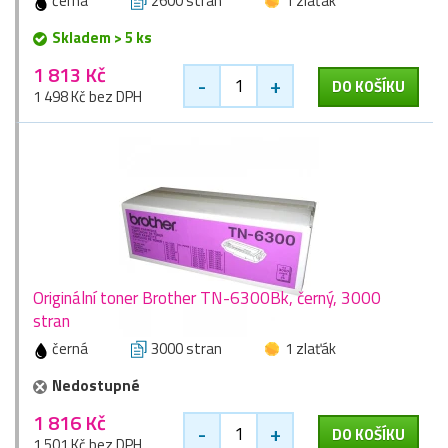
černá
2600 stran
1 zlaťák
Skladem > 5 ks
1 813 Kč
-
+
DO KOŠÍKU
1 498 Kč bez DPH
Originální toner Brother TN-6300Bk, černý, 3000
stran
černá
3000 stran
1 zlaťák
Nedostupné
1 816 Kč
-
+
DO KOŠÍKU
1 501 Kč bez DPH