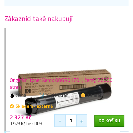
Zákazníci také nakupují
Originální toner Xerox 006R01701, černý, 26000
stran
černá
26000 stran
1 zlaťák
Skladem - externě
2 327 Kč
-
+
DO KOŠÍKU
1 923 Kč bez DPH