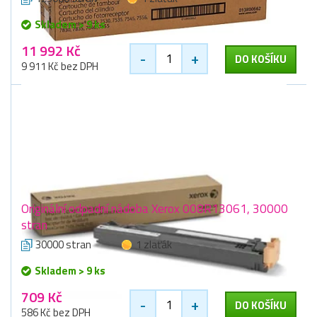
Skladem > 9 ks
11 992 Kč
-
+
DO KOŠÍKU
9 911 Kč bez DPH
Originální odpadní nádoba Xerox 008R13061, 30000
stran
30000 stran
1 zlaťák
Skladem > 9 ks
709 Kč
-
+
DO KOŠÍKU
586 Kč bez DPH