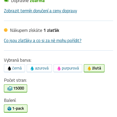
Dopravné
zdarma
Zobrazit termín doručení a ceny dopravy
Nákupem získáte
1 zlaťák
Co jsou zlaťáky a co si za ně mohu pořídit?
Vybraná barva:
černá
azurová
purpurová
žlutá
Počet stran:
15000
Balení:
1-pack