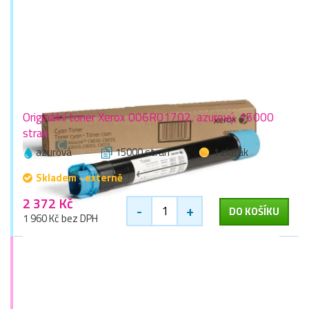
Originální toner Xerox 006R01702, azurový, 15000
stran
azurová
15000 stran
1 zlaťák
Skladem - externě
2 372 Kč
-
+
DO KOŠÍKU
1 960 Kč bez DPH