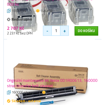
000 ks
15 000 ks
1 zlaťák
Nedostupné
2 707 Kč
-
+
DO KOŠÍKU
2 237 Kč bez DPH
Originální maintenance kit Xerox 001R00613, 160000
stran (transfer belt cleaner)
160000 stran
1 zlaťák
Skladem - externě