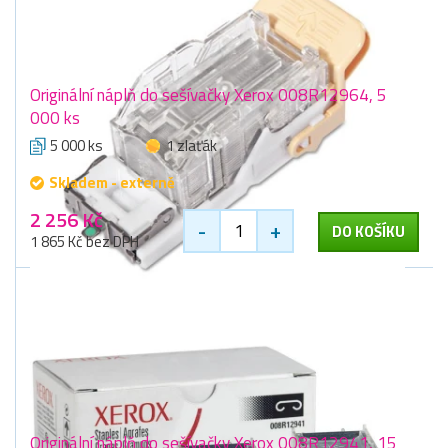
Originální náplň do sešívačky Xerox 008R12964, 5
000 ks
5 000 ks
1 zlaťák
Skladem - externě
2 256 Kč
-
+
DO KOŠÍKU
1 865 Kč bez DPH
Originální náplň do sešívačky Xerox 008R12941, 15