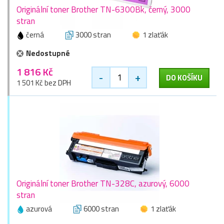
Originální toner Brother TN-6300Bk, černý, 3000
stran
černá
3000 stran
1 zlaťák
Nedostupné
1 816 Kč
-
+
DO KOŠÍKU
1 501 Kč bez DPH
Originální toner Brother TN-328C, azurový, 6000
stran
azurová
6000 stran
1 zlaťák