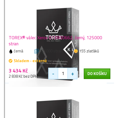
TOREX® válec Xerox 013R00662, černý, 125000
stran
černá
125000 stran
155 zlaťáků
Skladem - externě
3 434 Kč
-
+
DO KOŠÍKU
2 838 Kč bez DPH