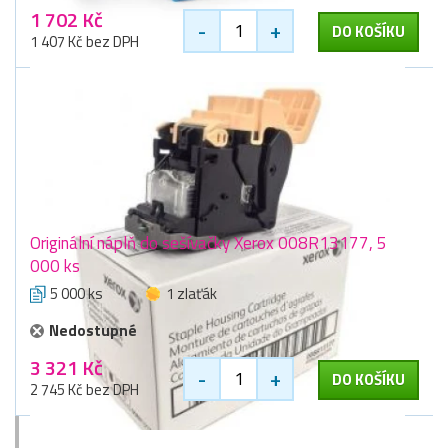
1 702 Kč
-
+
DO KOŠÍKU
1 407 Kč bez DPH
Originální náplň do sešívačky Xerox 008R13177, 5
000 ks
5 000 ks
1 zlaťák
Nedostupné
3 321 Kč
-
+
DO KOŠÍKU
2 745 Kč bez DPH