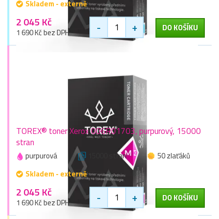
Skladem - externě
2 045 Kč
-
+
DO KOŠÍKU
1 690 Kč bez DPH
TOREX® toner Xerox 006R01703, purpurový, 15000
stran
purpurová
15000 stran
50 zlaťáků
Skladem - externě
2 045 Kč
-
+
DO KOŠÍKU
1 690 Kč bez DPH