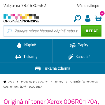
732 630 662
Vše o nákupu
Volejte na
0
Náplně
Papíry
Tiskárny
Kancelář
Tiskárna zdarma
Úvod
Produkty pro tiskárny
Tonery
Originální toner Xerox
006R01704, žlutý, 15000 stran
Originální toner Xerox 006R01704,