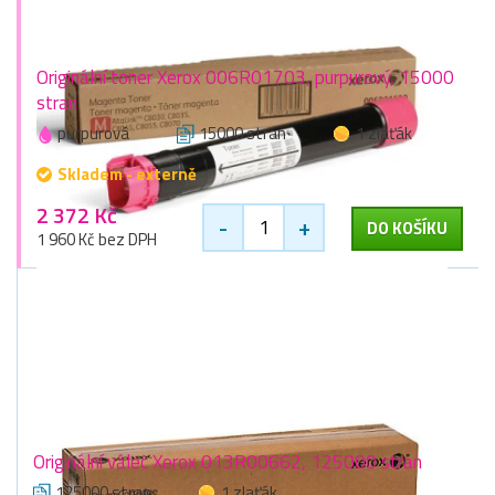
Originální toner Xerox 006R01703, purpurový, 15000
stran
purpurová
15000 stran
1 zlaťák
Skladem - externě
2 372 Kč
-
+
DO KOŠÍKU
1 960 Kč bez DPH
Originální válec Xerox 013R00662, 125000 stran
125000 stran
1 zlaťák