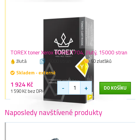
TOREX toner Xerox 006R01704, žlutý, 15000 stran
žlutá
15000 stran
60 zlaťáků
Skladem - externě
1 924 Kč
-
+
DO KOŠÍKU
1 590 Kč bez DPH
Naposledy navštívené produkty