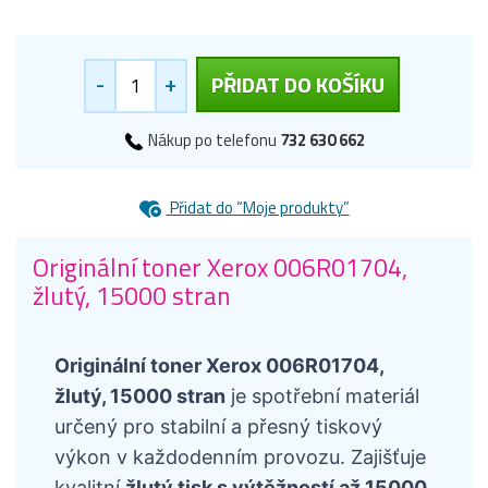
-
+
PŘIDAT DO KOŠÍKU
Nákup po telefonu
732 630 662
Přidat do “Moje produkty”
Originální toner Xerox 006R01704,
žlutý, 15000 stran
Originální toner Xerox 006R01704,
žlutý, 15000 stran
je spotřební materiál
určený pro stabilní a přesný tiskový
výkon v každodenním provozu. Zajišťuje
kvalitní
žlutý tisk s výtěžností až 15000