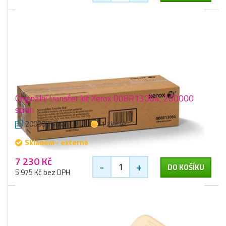
Originální transfer kit Xerox 008R13064, 200000
stran
200000 stran
1 zlaťák
Skladem - externě
7 230 Kč
-
+
DO KOŠÍKU
5 975 Kč bez DPH