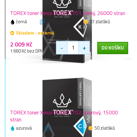
TOREX toner Xerox 006R01701, černý, 26000 stran
černá
26000 stran
87 zlaťáků
Skladem - externě
2 009 Kč
-
+
DO KOŠÍKU
1 660 Kč bez DPH
TOREX toner Xerox 006R01702, azurový, 15000
stran
azurová
15000 stran
50 zlaťáků