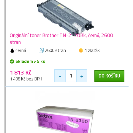
Originální toner Brother TN-2120Bk, černý, 2600
stran
černá
2600 stran
1 zlaťák
Skladem > 5 ks
1 813 Kč
-
+
DO KOŠÍKU
1 498 Kč bez DPH