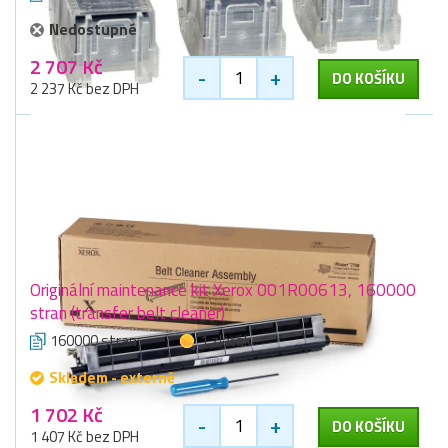
Nedostupné
2 707 Kč
-
+
DO KOŠÍKU
2 237 Kč bez DPH
Originální maintenance kit Xerox 001R00613, 160000
stran (transfer belt cleaner)
160000 stran
1 zlaťák
Skladem - externě
1 702 Kč
-
+
DO KOŠÍKU
1 407 Kč bez DPH