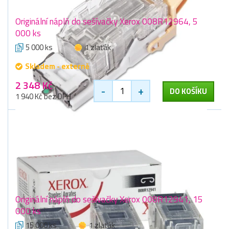
Originální náplň do sešívačky Xerox 008R12964, 5
000 ks
5 000 ks
1 zlaťák
Skladem - externě
2 348 Kč
-
+
DO KOŠÍKU
1 940 Kč bez DPH
Originální náplň do sešívačky Xerox 008R12941, 15
000 ks
15 000 ks
1 zlaťák