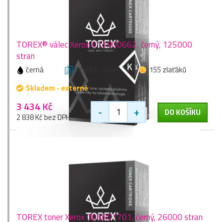
TOREX® válec Xerox 013R00662, černý, 125000
stran
černá
125000 stran
155 zlaťáků
Skladem - externě
3 434 Kč
-
+
DO KOŠÍKU
2 838 Kč bez DPH
TOREX toner Xerox 006R01701, černý, 26000 stran