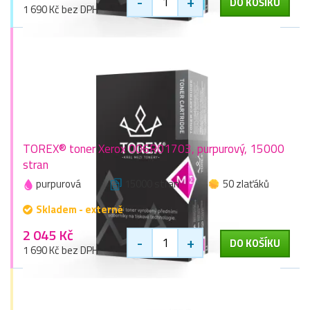
-
+
DO KOŠÍKU
1 690 Kč bez DPH
TOREX® toner Xerox 006R01703, purpurový, 15000
stran
purpurová
15000 stran
50 zlaťáků
Skladem - externě
2 045 Kč
-
+
DO KOŠÍKU
1 690 Kč bez DPH