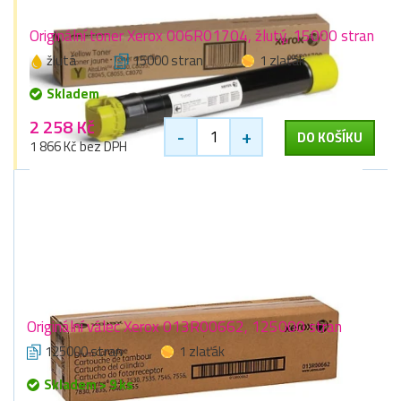
Originální toner Xerox 006R01704, žlutý, 15000 stran
žlutá
15000 stran
1 zlaťák
Skladem
2 258 Kč
-
+
DO KOŠÍKU
1 866 Kč bez DPH
Originální válec Xerox 013R00662, 125000 stran
125000 stran
1 zlaťák
Skladem > 9 ks