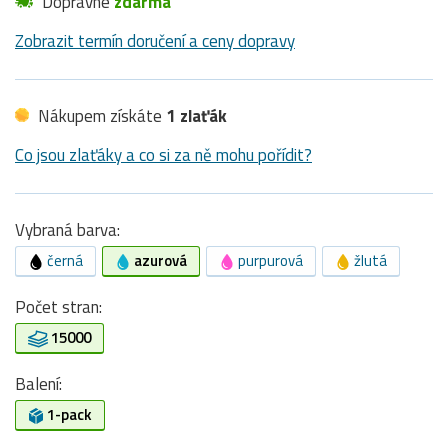
Dopravné
zdarma
Zobrazit termín doručení a ceny dopravy
Nákupem získáte
1 zlaťák
Co jsou zlaťáky a co si za ně mohu pořídit?
Vybraná barva:
černá
azurová
purpurová
žlutá
Počet stran:
15000
Balení:
1-pack