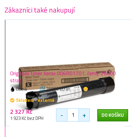
Zákazníci také nakupují
Originální toner Xerox 006R01701, černý, 26000
stran
černá
26000 stran
1 zlaťák
Skladem - externě
2 327 Kč
-
+
DO KOŠÍKU
1 923 Kč bez DPH