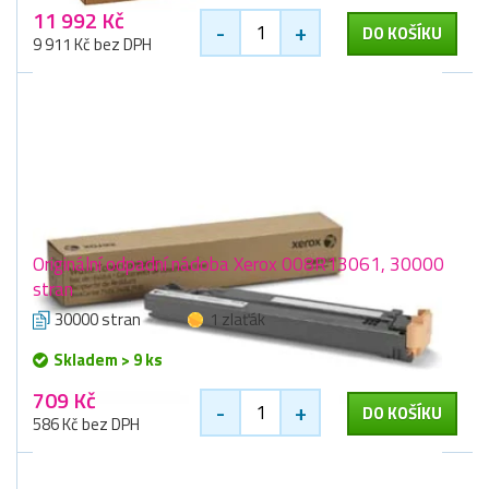
11 992 Kč
-
+
DO KOŠÍKU
9 911 Kč bez DPH
Originální odpadní nádoba Xerox 008R13061, 30000
stran
30000 stran
1 zlaťák
Skladem > 9 ks
709 Kč
-
+
DO KOŠÍKU
586 Kč bez DPH