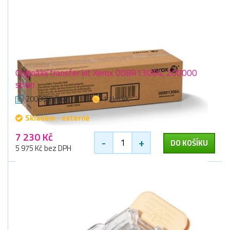
Originální transfer kit Xerox 008R13064, 200000
stran
200000 stran
1 zlaťák
Skladem - externě
7 230 Kč
-
+
DO KOŠÍKU
5 975 Kč bez DPH