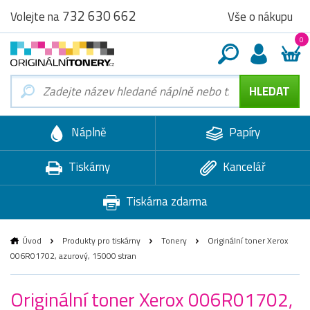
732 630 662
Vše o nákupu
Volejte na
0
Náplně
Papíry
Tiskárny
Kancelář
Tiskárna zdarma
Úvod
Produkty pro tiskárny
Tonery
Originální toner Xerox
006R01702, azurový, 15000 stran
Originální toner Xerox 006R01702,