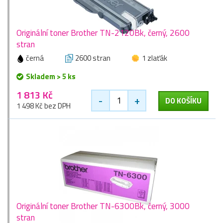
Originální toner Brother TN-2120Bk, černý, 2600
stran
černá
2600 stran
1 zlaťák
Skladem > 5 ks
1 813 Kč
-
+
DO KOŠÍKU
1 498 Kč bez DPH
Originální toner Brother TN-6300Bk, černý, 3000
stran