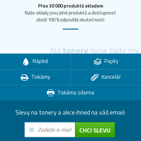
Přes 30 000 produktů skladem
Naše sklady jsou plné produktů a dostupnost
zboží 100 % odpovídá skutečnosti.
Na
tonery
jsme tady my.
Náplně
Papíry
Tiskárny
Kancelář
Tiskárna zdarma
Slevy na tonery a akce ihned na váš email:
CHCI SLEVU