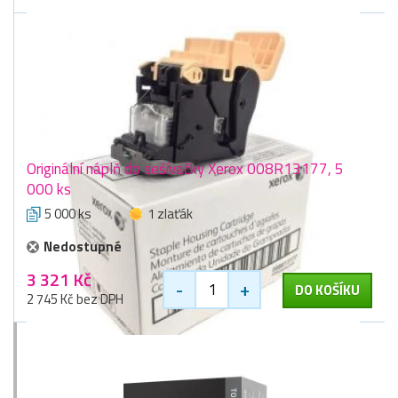
Originální náplň do sešívačky Xerox 008R13177, 5
000 ks
5 000 ks
1 zlaťák
Nedostupné
3 321 Kč
-
+
DO KOŠÍKU
2 745 Kč bez DPH