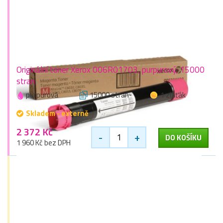
Originální toner Xerox 006R01703, purpurový, 15000
stran
purpurová
15000 stran
1 zlaťák
Skladem - externě
2 372 Kč
-
+
DO KOŠÍKU
1 960 Kč bez DPH