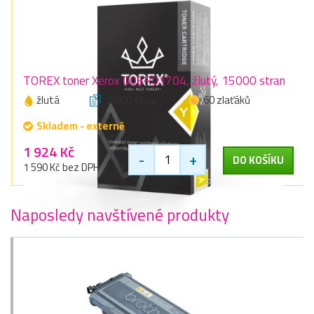
TOREX toner Xerox 006R01704, žlutý, 15000 stran
žlutá
15000 stran
60 zlaťáků
Skladem - externě
1 924 Kč
-
+
DO KOŠÍKU
1 590 Kč bez DPH
Naposledy navštívené produkty