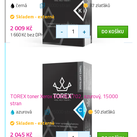
černá
26000 stran
87 zlaťáků
Skladem - externě
2 009 Kč
-
+
DO KOŠÍKU
1 660 Kč bez DPH
TOREX toner Xerox 006R01702, azurový, 15000
stran
azurová
15000 stran
50 zlaťáků
Skladem - externě
2 045 Kč