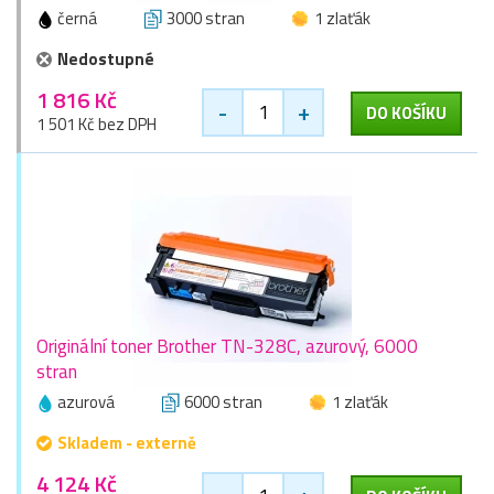
černá
3000 stran
1 zlaťák
Nedostupné
1 816 Kč
-
+
DO KOŠÍKU
1 501 Kč bez DPH
Originální toner Brother TN-328C, azurový, 6000
stran
azurová
6000 stran
1 zlaťák
Skladem - externě
4 124 Kč