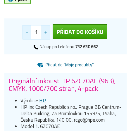
-
+
PŘIDAT DO KOŠÍKU
Nákup po telefonu
732 630 662
Přidat do “Moje produkty”
Originální inkoust HP 6ZC70AE (963),
CMYK, 1000/700 stran, 4-pack
Výrobce:
HP
HP Inc Czech Republic s.r.o., Prague BB Centrum-
Delta Building, Za Brumlovkou 1559/5, Praha,
Česka Republika 140 00, rcgo@hpe.com
Model 1: 6ZC70AE