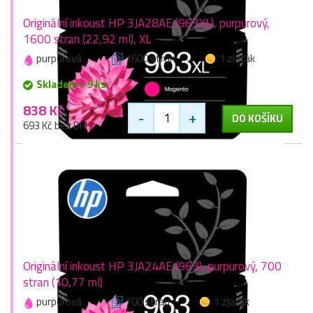
Originální inkoust HP 3JA28AE (963XL), purpurový,
1600 stran (22,92 ml), XL
purpurová
1600 stran
1 zlaťák
Skladem > 9 ks
838 Kč
-
+
DO KOŠÍKU
693 Kč bez DPH
Originální inkoust HP 3JA24AE (963), purpurový, 700
stran (10,77 ml)
purpurová
700 stran
1 zlaťák