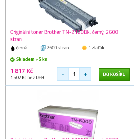
Originální toner Brother TN-2120Bk, černý, 2600
stran
černá
2600 stran
1 zlaťák
Skladem > 5 ks
1 817 Kč
-
+
DO KOŠÍKU
1 502 Kč bez DPH