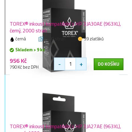
TOREX® inkoust kompatibilní s HP 3JA30AE (963XL),
černý, 2000 stran
černá
2000 stran
59 zlaťáků
Skladem > 9 ks
956 Kč
-
+
DO KOŠÍKU
790 Kč bez DPH
TOREX® inkoust kompatibilní s HP 3JA27AE (963XL),