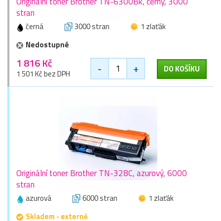
Originální toner Brother TN-6300Bk, černý, 3000
stran
černá
3000 stran
1 zlaťák
Nedostupné
1 816 Kč
-
+
DO KOŠÍKU
1 501 Kč bez DPH
Originální toner Brother TN-328C, azurový, 6000
stran
azurová
6000 stran
1 zlaťák
Skladem - externě