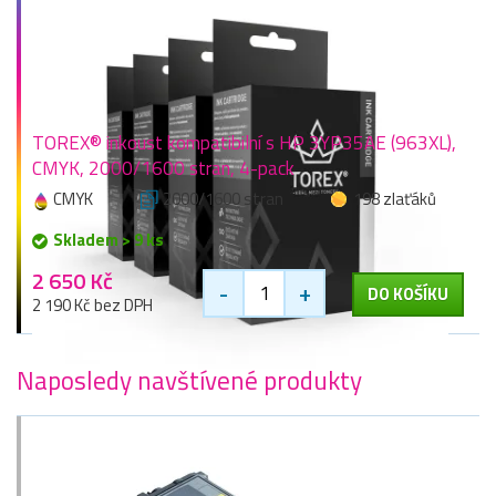
TOREX® inkoust kompatibilní s HP 3YP35AE (963XL),
CMYK, 2000/1600 stran, 4-pack
CMYK
2000/1600 stran
198 zlaťáků
Skladem > 9 ks
2 650 Kč
-
+
DO KOŠÍKU
2 190 Kč bez DPH
Naposledy navštívené produkty