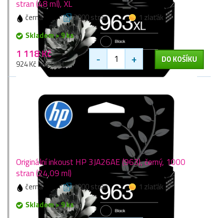
stran (48 ml), XL
černá
2000 stran
1 zlaťák
Skladem > 9 ks
1 118 Kč
-
+
DO KOŠÍKU
924 Kč bez DPH
Originální inkoust HP 3JA26AE (963), černý, 1000
stran (24,09 ml)
černá
1000 stran
1 zlaťák
Skladem > 9 ks