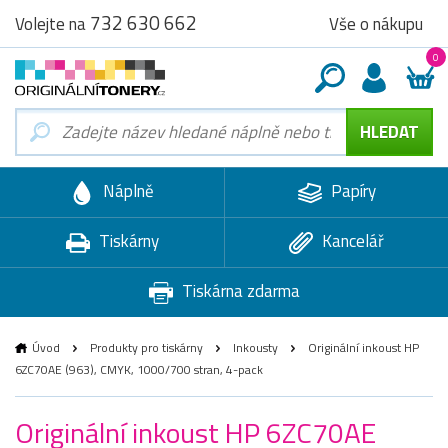
732 630 662
Vše o nákupu
Volejte na
0
Náplně
Papíry
Tiskárny
Kancelář
Tiskárna zdarma
Úvod
Produkty pro tiskárny
Inkousty
Originální inkoust HP
6ZC70AE (963), CMYK, 1000/700 stran, 4-pack
Originální inkoust HP 6ZC70AE