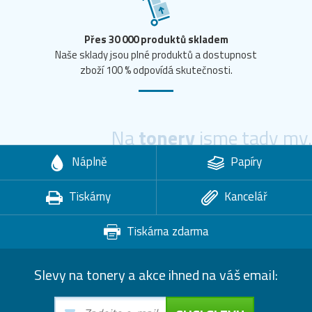
Přes 30 000 produktů skladem
Naše sklady jsou plné produktů a dostupnost
zboží 100 % odpovídá skutečnosti.
Na
tonery
jsme tady my.
Náplně
Papíry
Tiskárny
Kancelář
Tiskárna zdarma
Slevy na tonery a akce ihned na váš email: