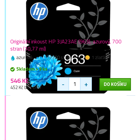
Originální inkoust HP 3JA23AE (963), azurový, 700
stran (10,77 ml)
azurová
700 stran
1 zlaťák
Skladem > 9 ks
546 Kč
-
+
DO KOŠÍKU
452 Kč bez DPH