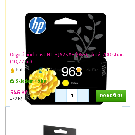
Originální inkoust HP 3JA25AE (963), žlutý, 700 stran
(10,77 ml)
žlutá
700 stran
1 zlaťák
Skladem > 9 ks
546 Kč
-
+
DO KOŠÍKU
452 Kč bez DPH