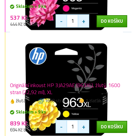
Skladem > 9 ks
537 Kč
-
+
DO KOŠÍKU
444 Kč bez DPH
Originální inkoust HP 3JA29AE (963XL), žlutý, 1600
stran (22,92 ml), XL
žlutá
1600 stran
1 zlaťák
Skladem > 9 ks
839 Kč
-
+
DO KOŠÍKU
694 Kč bez DPH