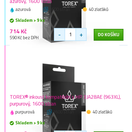
azurový, 1600 stran
azurová
1600 stran
40 zlaťáků
Skladem > 9 ks
714 Kč
-
+
DO KOŠÍKU
590 Kč bez DPH
TOREX® inkoust kompatibilní s HP 3JA28AE (963XL),
purpurový, 1600 stran
purpurová
1600 stran
40 zlaťáků
Skladem > 9 ks