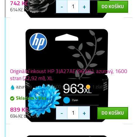
742 Kč
-
+
DO KOŠÍKU
614 Kč bez DPH
Originální inkoust HP 3JA27AE (963XL), azurový, 1600
stran (22,92 ml), XL
azurová
1600 stran
1 zlaťák
Skladem > 9 ks
839 Kč
-
+
DO KOŠÍKU
694 Kč bez DPH