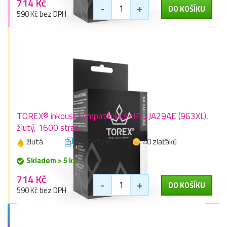
714 Kč
-
+
DO KOŠÍKU
590 Kč bez DPH
TOREX® inkoust kompatibilní s HP 3JA29AE (963XL),
žlutý, 1600 stran
žlutá
1600 stran
40 zlaťáků
Skladem > 5 ks
714 Kč
-
+
DO KOŠÍKU
590 Kč bez DPH