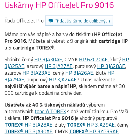
tiskárny HP OfficeJet Pro 9016
Řada OfficeJet Pro
Přidat tiskárnu do oblíbených
Máme pro vás náplně a barvy do tiskárnu
HP OfficeJet
Pro 9016
. Můžete si vybrat z 9 originálních
cartridge
HP
a 5
cartridge TOREX®
.
Sháníte černý
HP 3JA30AE
, CMYK
HP 6ZC70AE
, žlutý
HP
3JA25AE
, azurový
HP 3JA27AE
, purpurový
HP 3JA28AE
,
azurový
HP 3JA23AE
, černý
HP 3JA26AE
, žlutý
HP
3JA29AE
, purpurový
HP 3JA24AE
? U nás naleznete
největší výběr barev a náplní HP
, skladem máme až 30
000 cartridge k dodání na druhý den.
Ušetřete až 40 % tiskových nákladů
výběrem
alternativních
tonerů TOREX
s doživotní zárukou. Pro Vaši
tiskárnu
HP OfficeJet Pro 9016
je vhodný purpurový
TOREX®
HP 3JA28AE
, žlutý
TOREX®
HP 3JA29AE
, černý
TOREX®
HP 3JA30AE
, CMYK
TOREX®
HP 3YP35AE
,