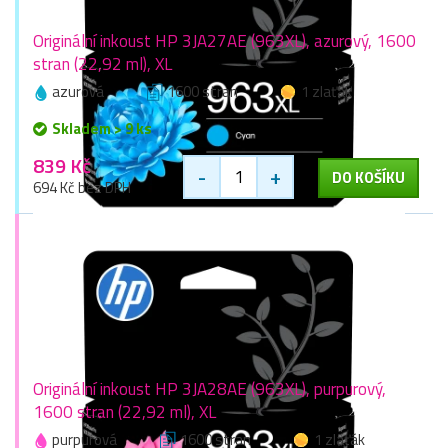
Originální inkoust HP 3JA27AE (963XL), azurový, 1600
stran (22,92 ml), XL
azurová
1600 stran
1 zlaťák
Skladem > 9 ks
839 Kč
-
+
DO KOŠÍKU
694 Kč bez DPH
Originální inkoust HP 3JA28AE (963XL), purpurový,
1600 stran (22,92 ml), XL
purpurová
1600 stran
1 zlaťák