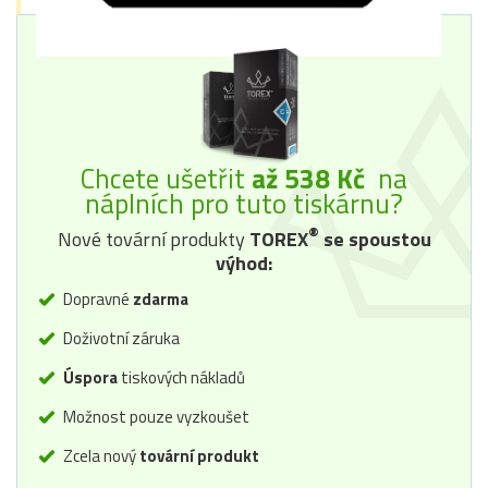
Chcete ušetřit
až 538 Kč
na
náplních pro tuto tiskárnu?
®
Nové tovární produkty
TOREX
se spoustou
výhod:
Dopravné
zdarma
Doživotní záruka
Úspora
tiskových nákladů
Možnost pouze vyzkoušet
Zcela nový
tovární produkt