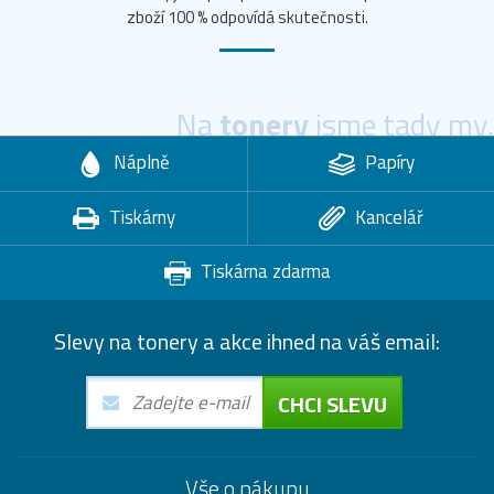
zboží 100 % odpovídá skutečnosti.
Na
tonery
jsme tady my.
Náplně
Papíry
Tiskárny
Kancelář
Tiskárna zdarma
Slevy na tonery a akce ihned na váš email:
CHCI SLEVU
Vše o nákupu