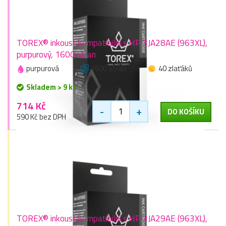
TOREX® inkoust kompatibilní s HP 3JA28AE (963XL),
purpurový, 1600 stran
purpurová
1600 stran
40 zlaťáků
Skladem > 9 ks
714 Kč
-
+
DO KOŠÍKU
590 Kč bez DPH
TOREX® inkoust kompatibilní s HP 3JA29AE (963XL),