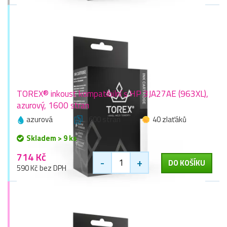
TOREX® inkoust kompatibilní s HP 3JA27AE (963XL),
azurový, 1600 stran
azurová
1600 stran
40 zlaťáků
Skladem > 9 ks
714 Kč
-
+
DO KOŠÍKU
590 Kč bez DPH