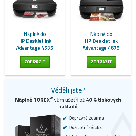
Náplně do
Náplně do
HP DeskJet Ink
HP DeskJet Ink
Advantage 4535
Advantage 4675
ZOBRAZIT
ZOBRAZIT
Věděli jste?
®
Náplně TOREX
vám ušetří až
40
% tiskových
nákladů
Dopravné zdarma
Doživotní záruka