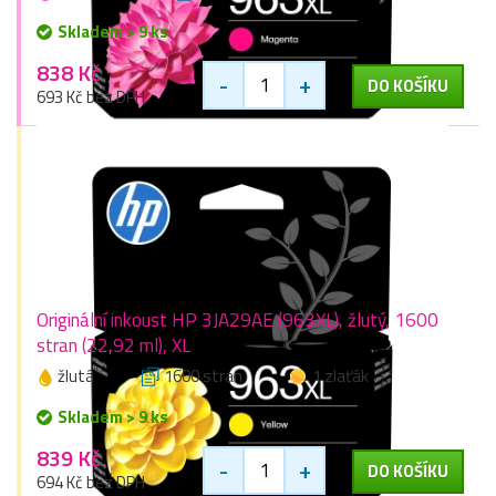
Skladem > 9 ks
838 Kč
-
+
DO KOŠÍKU
693 Kč bez DPH
Originální inkoust HP 3JA29AE (963XL), žlutý, 1600
stran (22,92 ml), XL
žlutá
1600 stran
1 zlaťák
Skladem > 9 ks
839 Kč
-
+
DO KOŠÍKU
694 Kč bez DPH