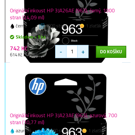
Originální inkoust HP 3JA26AE (963), černý, 1000
stran (24,09 ml)
černá
1000 stran
1 zlaťák
Skladem > 9 ks
742 Kč
-
+
DO KOŠÍKU
614 Kč bez DPH
Originální inkoust HP 3JA23AE (963), azurový, 700
stran (10,77 ml)
azurová
700 stran
1 zlaťák