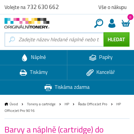
732 630 662
Vše o nákupu
Volejte na
0
Náplně
Papíry
Tiskárny
Kancelář
Tiskárna zdarma
Úvod
Tonery a cartridge
HP
Řada OfficeJet Pro
HP
OfficeJet Pro 9016
Barvy a náplně (cartridge) do