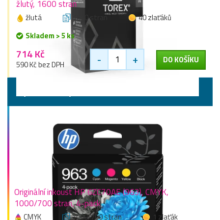
žlutý, 1600 stran
žlutá
1600 stran
40 zlaťáků
Skladem > 5 ks
714 Kč
-
+
DO KOŠÍKU
590 Kč bez DPH
Výhodné sady
Originální inkoust HP 6ZC70AE (963), CMYK,
1000/700 stran, 4-pack
CMYK
1000/700 stran
1 zlaťák