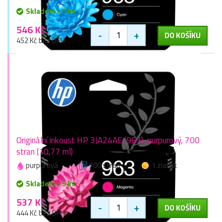
Skladem > 9 ks
546 Kč
-
+
DO KOŠÍKU
452 Kč bez DPH
Originální inkoust HP 3JA24AE (963), purpurový, 700
stran (10,77 ml)
purpurová
700 stran
1 zlaťák
Skladem > 9 ks
537 Kč
-
+
DO KOŠÍKU
444 Kč bez DPH