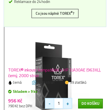
Reklamace do 24 hodin
®
Co jsou náplně TOREX
?
TOREX® inkoust kompatibilní s HP 3JA30AE (963XL),
černý, 2000 stran
černá
2000 stran
59 zlaťáků
Skladem > 9 ks
956 Kč
-
+
DO KOŠÍKU
790 Kč bez DPH