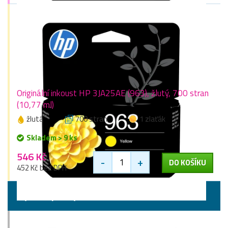
Originální inkoust HP 3JA25AE (963), žlutý, 700 stran
(10,77 ml)
žlutá
700 stran
1 zlaťák
Skladem > 9 ks
546 Kč
-
+
DO KOŠÍKU
452 Kč bez DPH
Vyšší kapacity