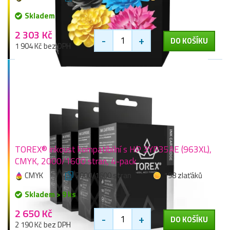
Skladem
2 303 Kč
-
+
DO KOŠÍKU
1 904 Kč bez DPH
TOREX® inkoust kompatibilní s HP 3YP35AE (963XL),
CMYK, 2000/1600 stran, 4-pack
CMYK
2000/1600 stran
198 zlaťáků
Skladem > 9 ks
2 650 Kč
-
+
DO KOŠÍKU
2 190 Kč bez DPH