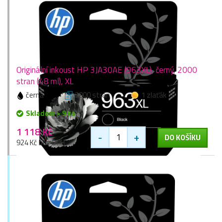
Originální inkoust HP 3JA30AE (963XL), černý, 2000
stran (48 ml), XL
černá
2000 stran
1 zlaťák
Skladem > 9 ks
1 118 Kč
-
+
DO KOŠÍKU
924 Kč bez DPH