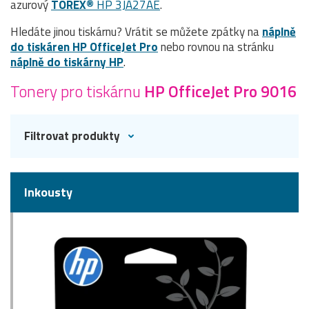
azurový
TOREX®
HP 3JA27AE
.
Hledáte jinou tiskárnu? Vrátit se můžete zpátky na
náplně
do tiskáren HP OfficeJet Pro
nebo rovnou na stránku
náplně do tiskárny HP
.
Tonery pro tiskárnu
HP OfficeJet Pro 9016
Filtrovat produkty
Inkousty