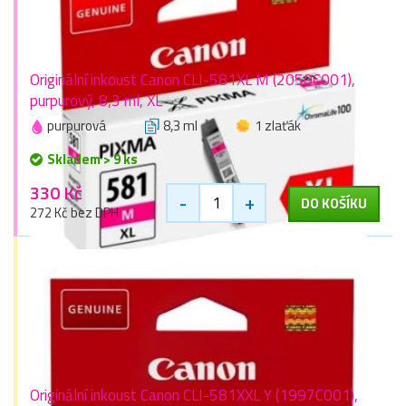
Originální inkoust Canon CLI-581XL M (2050C001),
purpurový, 8,3 ml, XL
purpurová
8,3 ml
1 zlaťák
Skladem > 9 ks
330 Kč
-
+
DO KOŠÍKU
272 Kč bez DPH
Originální inkoust Canon CLI-581XXL Y (1997C001),