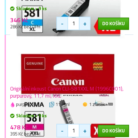
Skladem > 9 ks
346 Kč
-
+
DO KOŠÍKU
286 Kč bez DPH
Originální inkoust Canon CLI-581XXL M (1996C001),
purpurový, 11,7 ml, XXL
purpurová
11,7 ml
1 zlaťák
Skladem > 9 ks
478 Kč
-
+
DO KOŠÍKU
395 Kč bez DPH