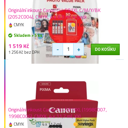
Originální inkoust Canon CLI-581XL C/M/Y/BK
(2052C004), CMYK, 4 x 8,3 ml, 4-pack
CMYK
4 x 8,3 ml
1 zlaťák
Skladem > 5 ks
1 519 Kč
-
+
DO KOŠÍKU
1 256 Kč bez DPH
Originální inkoust Canon CLI-581XXL (1998C007,
1998C006), CMYK, 4 x 11,7 ml, XXL
CMYK
4 x 11,7 ml
1 zlaťák