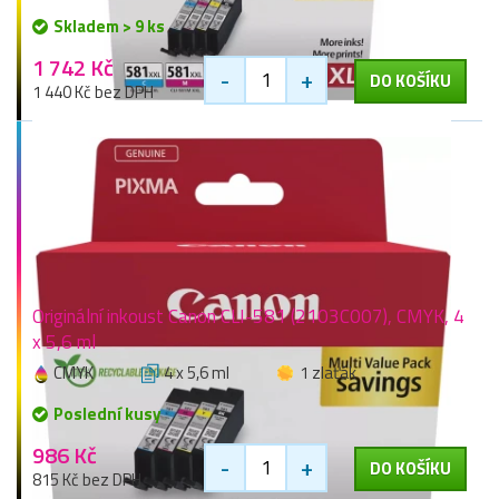
Skladem > 9 ks
1 742 Kč
-
+
DO KOŠÍKU
1 440 Kč bez DPH
Originální inkoust Canon CLI-581 (2103C007), CMYK, 4
x 5,6 ml
CMYK
4 x 5,6 ml
1 zlaťák
Poslední kusy
986 Kč
-
+
DO KOŠÍKU
815 Kč bez DPH