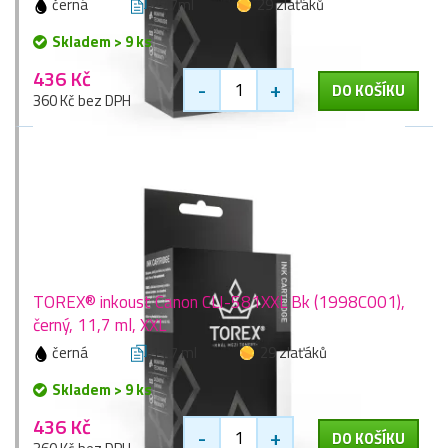
černá
25,7ml
29 zlaťáků
Skladem > 9 ks
436 Kč
-
+
DO KOŠÍKU
360 Kč bez DPH
TOREX® inkoust Canon CLI-581XXL Bk (1998C001),
černý, 11,7 ml, XXL
černá
11,7 ml
29 zlaťáků
Skladem > 9 ks
436 Kč
-
+
DO KOŠÍKU