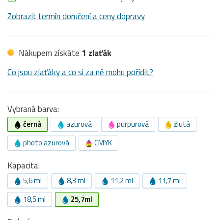
Zobrazit termín doručení a ceny dopravy
Nákupem získáte
1 zlaťák
Co jsou zlaťáky a co si za ně mohu pořídit?
Vybraná barva:
černá
azurová
purpurová
žlutá
photo azurová
CMYK
Kapacita:
5,6 ml
8,3 ml
11,2 ml
11,7 ml
18,5 ml
25,7ml