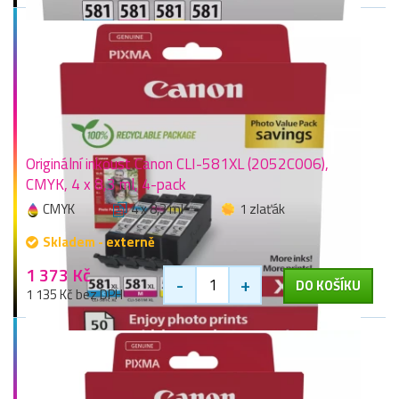
Originální inkoust Canon CLI-581XL (2052C006),
CMYK, 4 x 8,3 ml, 4-pack
CMYK
4 x 8,3 ml
1 zlaťák
Skladem - externě
1 373 Kč
-
+
DO KOŠÍKU
1 135 Kč bez DPH