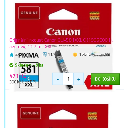
Originální inkoust Canon CLI-581XXL C (1995C001),
azurový, 11.7 ml, XXL
azurová
11.7 ml
1 zlaťák
Skladem > 9 ks
471 Kč
-
+
DO KOŠÍKU
390 Kč bez DPH