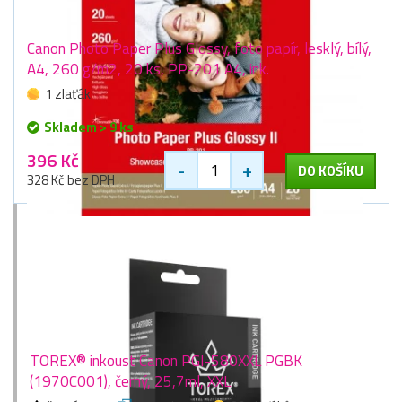
Canon Photo Paper Plus Glossy, foto papír, lesklý, bílý,
A4, 260 g/m2, 20 ks, PP-201 A4, ink.
1 zlaťák
Skladem > 9 ks
396 Kč
-
+
DO KOŠÍKU
328 Kč bez DPH
TOREX® inkoust Canon PGI-580XXL PGBK
(1970C001), černý, 25,7ml, XXL