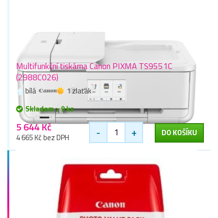
Multifunkční tiskárna Canon PIXMA TS9551C
(2988C026)
bílá
1 zlaťák
Skladem > 9 ks
5 644 Kč
-
+
DO KOŠÍKU
4 665 Kč bez DPH