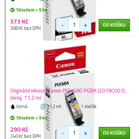
Skladem > 9 ks
373 Kč
-
+
DO KOŠÍKU
308 Kč bez DPH
Originální inkoust Canon PGI-580 PGBK (2078C001),
černý, 11,2 ml
černá
11,2 ml
1 zlaťák
Skladem > 9 ks
290 Kč
-
+
DO KOŠÍKU
240 Kč bez DPH