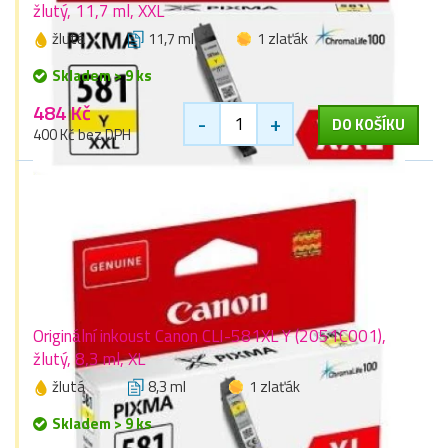
žlutý, 11,7 ml, XXL
žlutá
11,7 ml
1 zlaťák
Skladem > 9 ks
484 Kč
-
+
DO KOŠÍKU
400 Kč bez DPH
Originální inkoust Canon CLI-581XL Y (2051C001),
žlutý, 8,3 ml, XL
žlutá
8,3 ml
1 zlaťák
Skladem > 9 ks