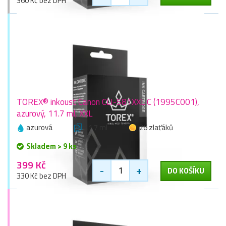
360 Kč bez DPH
TOREX® inkoust Canon CLI-581XXL C (1995C001),
azurový, 11.7 ml, XXL
azurová
11.7 ml
26 zlaťáků
Skladem > 9 ks
399 Kč
-
+
DO KOŠÍKU
330 Kč bez DPH