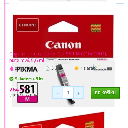
Originální inkoust Canon CLI-581 M (2104C001),
purpurový, 5,6 ml
purpurová
5,6 ml
1 zlaťák
Skladem > 9 ks
264 Kč
-
+
DO KOŠÍKU
219 Kč bez DPH