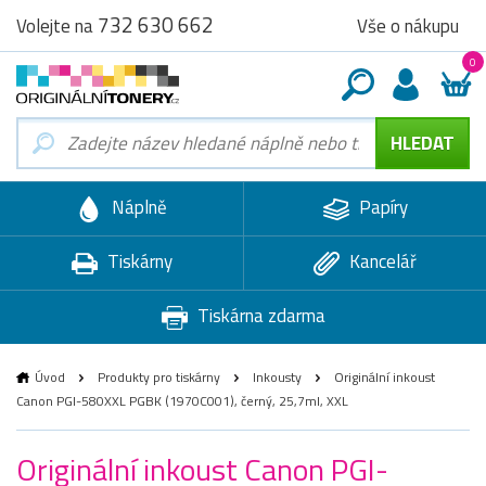
732 630 662
Vše o nákupu
Volejte na
0
Náplně
Papíry
Tiskárny
Kancelář
Tiskárna zdarma
Úvod
Produkty pro tiskárny
Inkousty
Originální inkoust
Canon PGI-580XXL PGBK (1970C001), černý, 25,7ml, XXL
Originální inkoust Canon PGI-