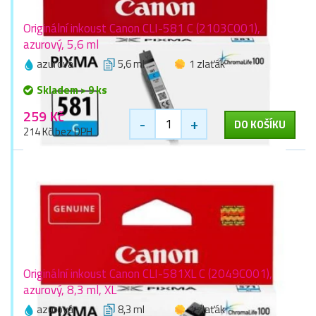
Originální inkoust Canon CLI-581 C (2103C001),
azurový, 5,6 ml
azurová
5,6 ml
1 zlaťák
Skladem > 9 ks
259 Kč
-
+
DO KOŠÍKU
214 Kč bez DPH
Originální inkoust Canon CLI-581XL C (2049C001),
azurový, 8,3 ml, XL
azurová
8,3 ml
1 zlaťák