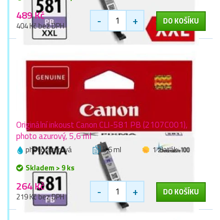
489 Kč
-
+
DO KOŠÍKU
404 Kč bez DPH
Originální inkoust Canon CLI-581 PB (2107C001),
photo azurový, 5,6 ml
photo azurová
5,6 ml
1 zlaťák
Skladem > 9 ks
264 Kč
-
+
DO KOŠÍKU
219 Kč bez DPH