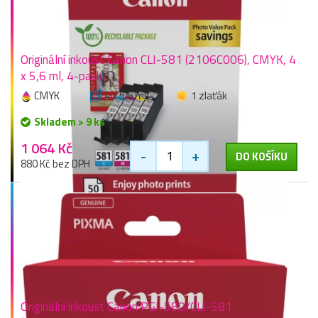
Originální inkoust Canon CLI-581 (2106C006), CMYK, 4
x 5,6 ml, 4-pack
CMYK
4 x 5,6 ml
1 zlaťák
Skladem > 9 ks
1 064 Kč
-
+
DO KOŠÍKU
880 Kč bez DPH
Originální inkoust Canon PGI-580/CLI-581