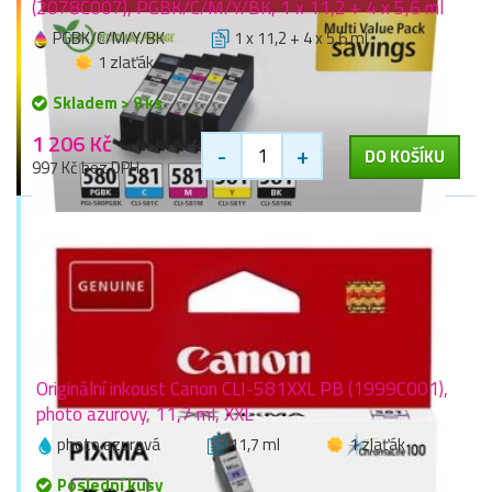
(2078C007), PGBK/C/M/Y/BK, 1 x 11,2 + 4 x 5,6 ml
PGBK/C/M/Y/BK
1 x 11,2 + 4 x 5,6 ml
1 zlaťák
Skladem > 9 ks
1 206 Kč
-
+
DO KOŠÍKU
997 Kč bez DPH
Originální inkoust Canon CLI-581XXL PB (1999C001),
photo azurový, 11,7 ml, XXL
photo azurová
11,7 ml
1 zlaťák
Poslední kusy