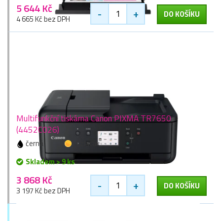
5 644 Kč
-
+
DO KOŠÍKU
4 665 Kč bez DPH
Multifunkční tiskárna Canon PIXMA TR7650
(4452C026)
černá
1 zlaťák
Skladem > 9 ks
3 868 Kč
-
+
DO KOŠÍKU
3 197 Kč bez DPH