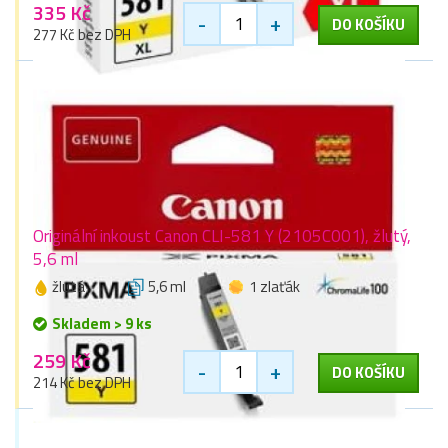
335 Kč
-
+
DO KOŠÍKU
277 Kč bez DPH
Originální inkoust Canon CLI-581 Y (2105C001), žlutý,
5,6 ml
žlutá
5,6 ml
1 zlaťák
Skladem > 9 ks
259 Kč
-
+
DO KOŠÍKU
214 Kč bez DPH