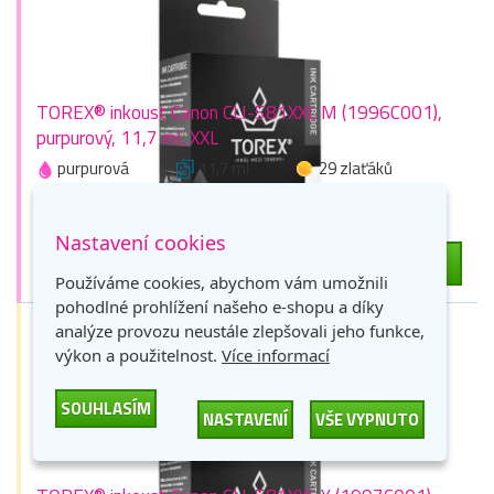
TOREX® inkoust Canon CLI-581XXL M (1996C001),
purpurový, 11,7 ml, XXL
purpurová
11,7 ml
29 zlaťáků
Skladem > 9 ks
Nastavení cookies
436 Kč
-
+
DO KOŠÍKU
360 Kč bez DPH
Používáme cookies, abychom vám umožnili
pohodlné prohlížení našeho e-shopu a díky
analýze provozu neustále zlepšovali jeho funkce,
výkon a použitelnost.
Více informací
SOUHLASÍM
NASTAVENÍ
VŠE VYPNUTO