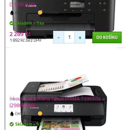
(3109C026)
černá
1 zlaťák
Skladem > 9 ks
2 289 Kč
-
+
DO KOŠÍKU
1 892 Kč bez DPH
Inkoustová tiskárna Canon PIXMA TS9550a
(2988C036)
černá
1 zlaťák
Skladem > 9 ks