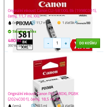
Originální inkoust Canon CLI-581XXL Bk (1998C001),
černý, 11,7 ml, XXL
černá
11,7 ml
1 zlaťák
Skladem > 9 ks
480 Kč
-
+
DO KOŠÍKU
397 Kč bez DPH
Originální inkoust Canon PGI-580XL PGBK
(2024C001), černý, 18,5 ml, XL
černá
18,5 ml
1 zlaťák