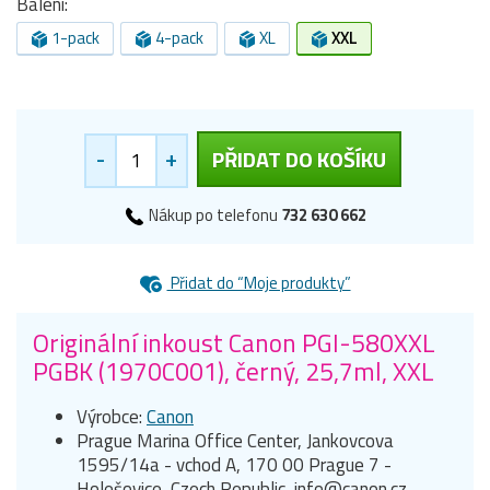
Balení:
1-pack
4-pack
XL
XXL
-
+
PŘIDAT DO KOŠÍKU
Nákup po telefonu
732 630 662
Přidat do “Moje produkty”
Originální inkoust Canon PGI-580XXL
PGBK (1970C001), černý, 25,7ml, XXL
Výrobce:
Canon
Prague Marina Office Center, Jankovcova
1595/14a - vchod A, 170 00 Prague 7 -
Holešovice, Czech Republic, info@canon.cz