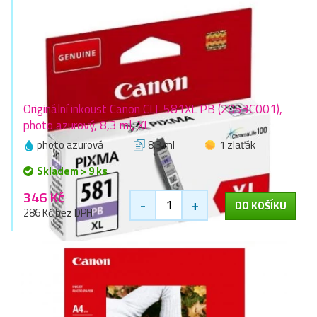
Originální inkoust Canon CLI-581XL PB (2053C001),
photo azurový, 8,3 ml, XL
photo azurová
8,3 ml
1 zlaťák
Skladem > 9 ks
346 Kč
-
+
DO KOŠÍKU
286 Kč bez DPH