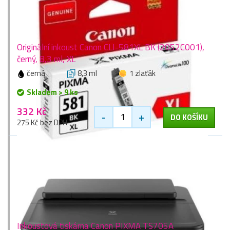
Originální inkoust Canon CLI-581XL BK (2052C001),
černý, 8,3 ml, XL
černá
8,3 ml
1 zlaťák
Skladem > 9 ks
332 Kč
-
+
DO KOŠÍKU
275 Kč bez DPH
Inkoustová tiskárna Canon PIXMA TS705A