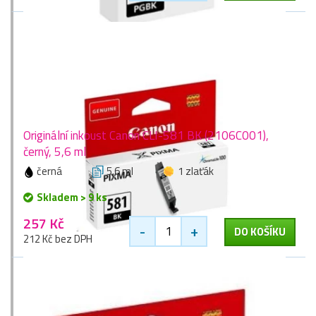
Originální inkoust Canon CLI-581 BK (2106C001),
černý, 5,6 ml
černá
5,6 ml
1 zlaťák
Skladem > 9 ks
257 Kč
-
+
DO KOŠÍKU
212 Kč bez DPH