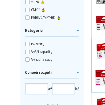
žlutá
CMYK
PGBK/C/M/Y/BK
Kategorie
Inkousty
Vyšší kapacity
Výhodné sady
Cenové rozpětí
až
Kč