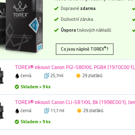
Dopravné
zdarma
Doživotní záruka
Úspora
tiskových nákladů
®
Co jsou náplně TOREX
?
TOREX® inkoust Canon PGI-580XXL PGBK (1970C001), č
černá
25,7ml
29 zlaťáků
Skladem > 9 ks
TOREX® inkoust Canon CLI-581XXL Bk (1998C001), čern
černá
11,7 ml
29 zlaťáků
Skladem > 9 ks