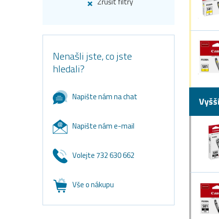
Zrušit filtry
Nenašli jste, co jste
hledali?
Napište nám na chat
Vyšš
Napište nám e-mail
Volejte 732 630 662
Vše o nákupu