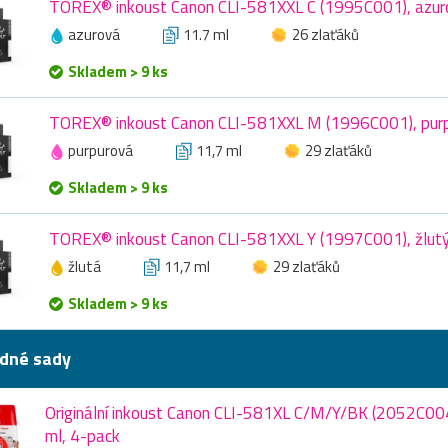
TOREX® inkoust Canon CLI-581XXL C (1995C001), azuro
azurová
11.7 ml
26 zlaťáků
Skladem > 9 ks
TOREX® inkoust Canon CLI-581XXL M (1996C001), purpu
purpurová
11,7 ml
29 zlaťáků
Skladem > 9 ks
TOREX® inkoust Canon CLI-581XXL Y (1997C001), žlutý,
žlutá
11,7 ml
29 zlaťáků
Skladem > 9 ks
dné sady
Originální inkoust Canon CLI-581XL C/M/Y/BK (2052C004
ml, 4-pack