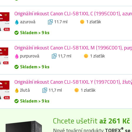
Originální inkoust Canon CLI-581XXL C (1995C001), azur
azurová
11.7 ml
1 zlaťák
Skladem > 9 ks
Originální inkoust Canon CLI-581XXL M (1996C001), purp
purpurová
11,7 ml
1 zlaťák
Skladem > 9 ks
Originální inkoust Canon CLI-581XXL Y (1997C001), žlutý
žlutá
11,7 ml
1 zlaťák
Skladem > 9 ks
Chcete ušetřit
až 261 Kč
®
Nové tovární produkty
TOREX
se 