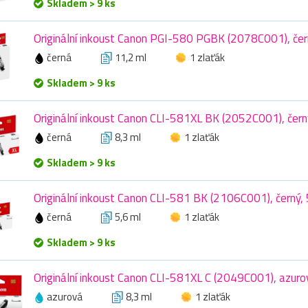
Skladem > 9 ks
Originální inkoust Canon PGI-580 PGBK (2078C001), čer
černá
11,2 ml
1 zlaťák
Skladem > 9 ks
Originální inkoust Canon CLI-581XL BK (2052C001), černý
černá
8,3 ml
1 zlaťák
Skladem > 9 ks
Originální inkoust Canon CLI-581 BK (2106C001), černý, 
černá
5,6 ml
1 zlaťák
Skladem > 9 ks
Originální inkoust Canon CLI-581XL C (2049C001), azurov
azurová
8,3 ml
1 zlaťák