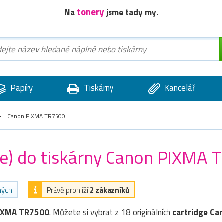
tonery
Na
jsme tady my.
Papíry
Tiskárny
Kancelář
Canon PIXMA TR7500
dge) do tiskárny Canon PIXMA
ných
Právě prohlíží
2 zákazníků
IXMA TR7500
. Můžete si vybrat z 18 originálních
cartridge
Ca