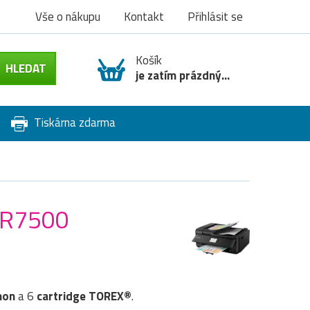
Vše o nákupu
Kontakt
Přihlásit se
Košík
je zatím prázdný...
Tiskárna zdarma
 TR7500
non
a 6
cartridge TOREX®
.