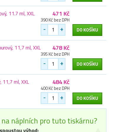
471 Kč
ový, 11.7 ml, XXL
390 Kč bez DPH
-
+
DO KOŠÍKU
478 Kč
urový, 11,7 ml, XXL
395 Kč bez DPH
-
+
DO KOŠÍKU
484 Kč
, 11,7 ml, XXL
400 Kč bez DPH
-
+
DO KOŠÍKU
na náplních pro tuto tiskárnu?
spoustou výhod: