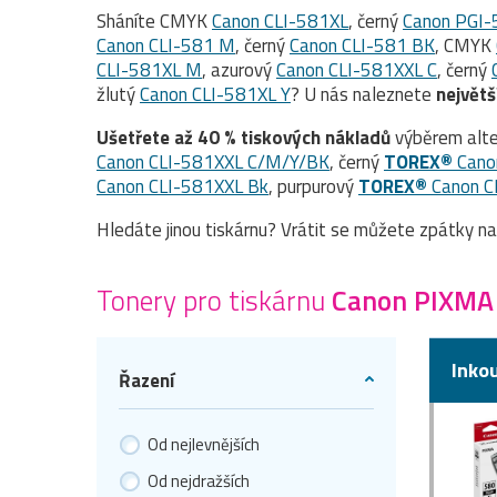
Sháníte CMYK
Canon CLI-581XL
, černý
Canon PGI
Canon CLI-581 M
, černý
Canon CLI-581 BK
, CMYK
CLI-581XL M
, azurový
Canon CLI-581XXL C
, černý
žlutý
Canon CLI-581XL Y
? U nás naleznete
největš
Ušetřete až 40 % tiskových nákladů
výběrem alte
Canon CLI-581XXL C/M/Y/BK
, černý
TOREX®
Cano
Canon CLI-581XXL Bk
, purpurový
TOREX®
Canon C
Hledáte jinou tiskárnu? Vrátit se můžete zpátky n
Tonery pro tiskárnu
Canon PIXMA
Inko
Řazení
Od nejlevnějších
Od nejdražších