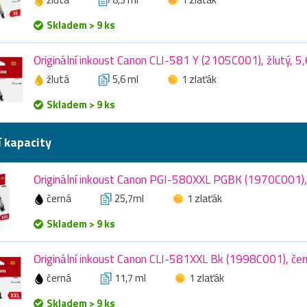
Skladem > 9 ks
Originální inkoust Canon CLI-581 Y (2105C001), žlutý, 5,
žlutá
5,6 ml
1 zlaťák
Skladem > 9 ks
í kapacity
Originální inkoust Canon PGI-580XXL PGBK (1970C001), 
černá
25,7ml
1 zlaťák
Skladem > 9 ks
Originální inkoust Canon CLI-581XXL Bk (1998C001), čer
černá
11,7 ml
1 zlaťák
Skladem > 9 ks