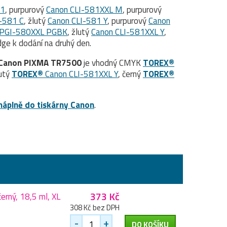
81
, purpurový
Canon CLI-581XXL M
, purpurový
-581 C
, žlutý
Canon CLI-581 Y
, purpurový
Canon
 PGI-580XXL PGBK
, žlutý
Canon CLI-581XXL Y
,
ge k dodání na druhý den.
Canon PIXMA TR7500
je vhodný CMYK
TOREX®
lutý
TOREX®
Canon CLI-581XXL Y
, černý
TOREX®
náplně do tiskárny Canon
.
373 Kč
erný, 18,5 ml, XL
308 Kč bez DPH
-
+
DO KOŠÍKU