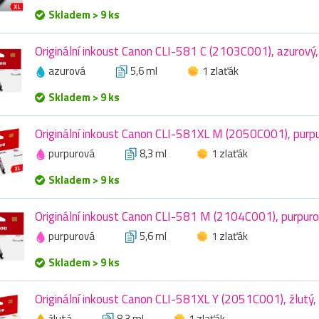
Skladem > 9 ks
Originální inkoust Canon CLI-581 C (2103C001), azurový,
azurová
5,6 ml
1 zlaťák
Skladem > 9 ks
Originální inkoust Canon CLI-581XL M (2050C001), purpu
purpurová
8,3 ml
1 zlaťák
Skladem > 9 ks
Originální inkoust Canon CLI-581 M (2104C001), purpuro
purpurová
5,6 ml
1 zlaťák
Skladem > 9 ks
Originální inkoust Canon CLI-581XL Y (2051C001), žlutý, 
žlutá
8,3 ml
1 zlaťák