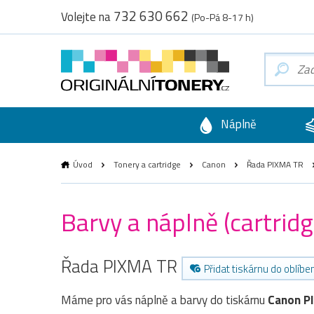
732 630 662
Volejte na
(Po-Pá 8-17 h)
Náplně
Úvod
Tonery a cartridge
Canon
Řada PIXMA TR
Barvy a náplně (cartri
Řada PIXMA TR
Přidat tiskárnu do oblíbe
Máme pro vás náplně a barvy do tiskárnu
Canon P