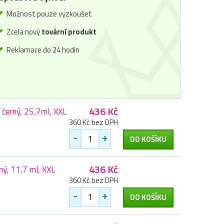
Možnost pouze vyzkoušet
Zcela nový
tovární produkt
Reklamace do 24 hodin
436 Kč
erný, 25,7ml, XXL
360 Kč bez DPH
-
+
DO KOŠÍKU
436 Kč
ý, 11,7 ml, XXL
360 Kč bez DPH
-
+
DO KOŠÍKU