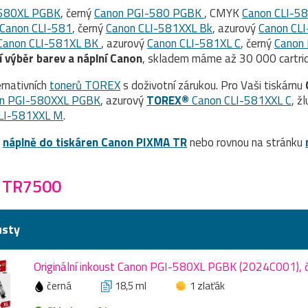
-580XL PGBK
, černý
Canon PGI-580 PGBK
, CMYK
Canon CLI-5
Canon CLI-581
, černý
Canon CLI-581XXL Bk
, azurový
Canon CLI
Canon CLI-581XL BK
, azurový
Canon CLI-581XL C
, černý
Canon
í výběr barev a náplní Canon
, skladem máme až 30 000 cartrid
rnativních
tonerů TOREX
s doživotní zárukou. Pro Vaši tiskárnu
n PGI-580XXL PGBK
, azurový
TOREX®
Canon CLI-581XXL C
, ž
LI-581XXL M
.
a
náplně do tiskáren Canon PIXMA TR
nebo rovnou na stránku
 TR7500
usty
Originální inkoust Canon PGI-580XL PGBK (2024C001), č
černá
18,5 ml
1 zlaťák