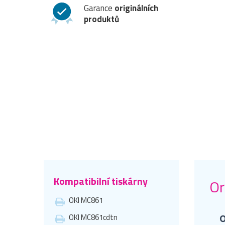
Garance
originálních
produktů
Kompatibilní tiskárny
Or
OKI MC861
OKI MC861cdtn
O