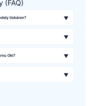
y (FAQ)
odely tiskáren?
▼
▼
árnu Oki?
▼
▼