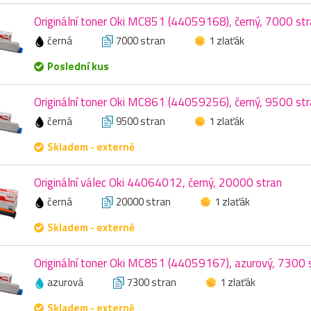
Originální toner Oki MC851 (44059168), černý, 7000 st
černá
7000 stran
1 zlaťák
Poslední kus
Originální toner Oki MC861 (44059256), černý, 9500 st
černá
9500 stran
1 zlaťák
Skladem - externě
Originální válec Oki 44064012, černý, 20000 stran
černá
20000 stran
1 zlaťák
Skladem - externě
Originální toner Oki MC851 (44059167), azurový, 7300 
azurová
7300 stran
1 zlaťák
Skladem - externě