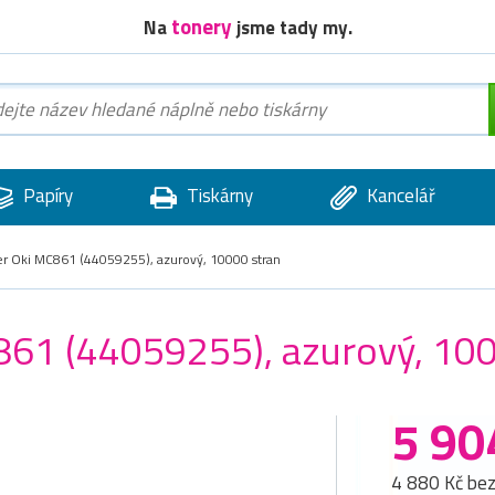
tonery
Na
jsme tady my.
Papíry
Tiskárny
Kancelář
ner Oki MC861 (44059255), azurový, 10000 stran
C861 (44059255), azurový, 10
5 90
4 880 Kč be