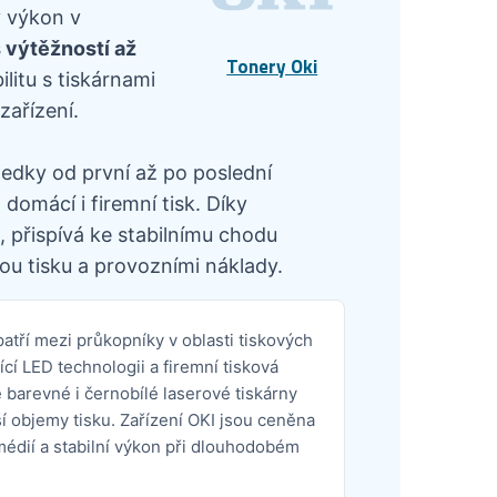
ý výkon v
s výtěžností až
Tonery Oki
litu s tiskárnami
zařízení.
ledky od první až po poslední
domácí i firemní tisk. Díky
 přispívá ke stabilnímu chodu
ou tisku a provozními náklady.
patří mezi průkopníky v oblasti tiskových
ící LED technologii a firemní tisková
e barevné i černobílé laserové tiskárny
ší objemy tisku. Zařízení OKI jsou ceněna
médií a stabilní výkon při dlouhodobém