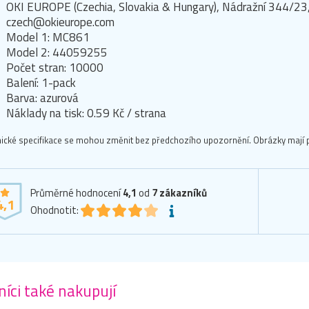
OKI EUROPE (Czechia, Slovakia & Hungary), Nádražní 344/23,
czech@okieurope.com
Model 1: MC861
Model 2: 44059255
Počet stran: 10000
Balení: 1-pack
Barva: azurová
Náklady na tisk: 0.59 Kč / strana
ické specifikace se mohou změnit bez předchozího upozornění. Obrázky mají p
Průměrné hodnocení
4,1
od
7
zákazníků
4,1
Ohodnotit:
íci také nakupují