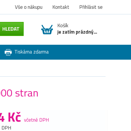
Vše o nákupu
Kontakt
Přihlásit se
Košík
je zatím prázdný...
Tiskárna zdarma
000 stran
4 Kč
včetně DPH
z DPH