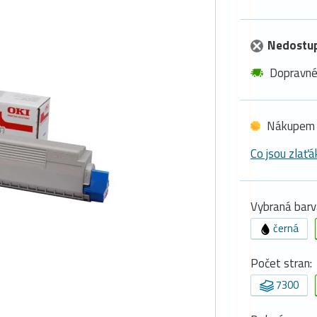
Nedostu
Dopravn
Nákupem 
Co jsou zlaťá
Vybraná barv
černá
Počet stran:
7300