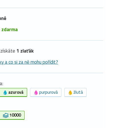
pné
é
zdarma
získáte
1 zlaťák
ky a co si za ně mohu pořídit?
a:
azurová
purpurová
žlutá
10000