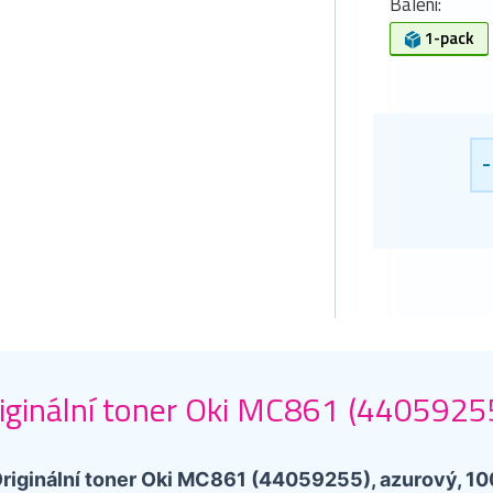
Balení:
1-pack
-
iginální toner Oki MC861 (44059255
riginální toner Oki MC861 (44059255), azurový, 10