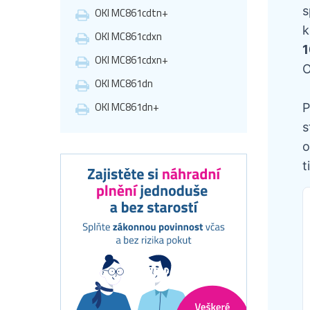
s
OKI MC861cdtn+
k
OKI MC861cdxn
1
OKI MC861cdxn+
O
OKI MC861dn
OKI MC861dn+
P
s
o
t