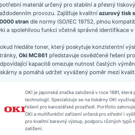
potřební materiál určený pro stabilní a přesný tiskov
aždodenním provozu. Zajišťuje kvalitní
azurový tisk 
0000 stran
dle normy ISO/IEC 19752, plnou kompatibi
ki a spolehlivou funkci včetně správné identifikace v 
okud hledáte toner, který poskytuje konzistentní výs
tránky,
Oki MC861
představuje osvědčené řešení pro 
dpovídající kapacitě omezuje nutnost častých výměn,
iskárny a pomáhá udržet vyvážený poměr mezi kvalit
OKI je japonská značka založená v roce 1881, která 
technologií. Specializuje se na tiskárny OKI využívaj
řešení pro kancelářské prostředí. Portfolio zahrnuj
OKI a multifunkční zařízení určená pro střední i vyš
pro kvalitní barevný výstup, podporu různých typů 
zatížení.