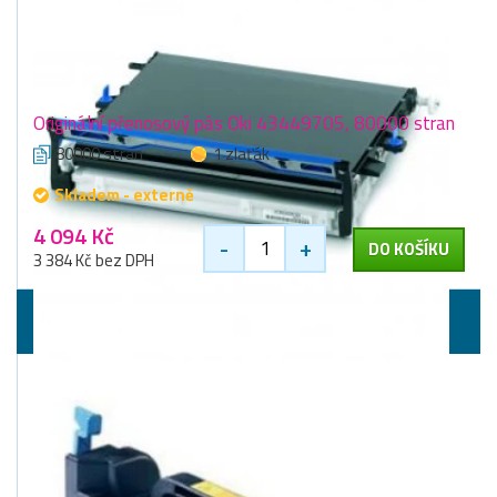
Originální přenosový pás Oki 43449705, 80000 stran
80000 stran
1 zlaťák
Skladem - externě
4 094 Kč
-
+
DO KOŠÍKU
3 384 Kč bez DPH
Zapékací jednotky