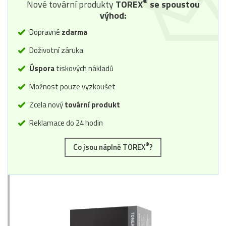
®
Nové tovární produkty
TOREX
se spoustou
výhod:
Dopravné
zdarma
Doživotní záruka
Úspora
tiskových nákladů
Možnost pouze vyzkoušet
Zcela nový
tovární produkt
Reklamace do 24 hodin
®
Co jsou náplně TOREX
?