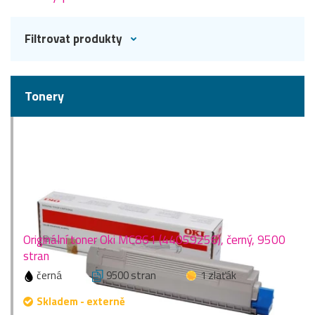
Filtrovat produkty
Tonery
Originální toner Oki MC861 (44059256), černý, 9500
stran
černá
9500 stran
1 zlaťák
Skladem - externě