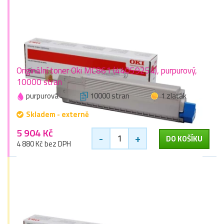
Originální toner Oki MC861 (44059254), purpurový,
10000 stran
purpurová
10000 stran
1 zlaťák
Skladem - externě
5 904 Kč
-
+
DO KOŠÍKU
4 880 Kč bez DPH