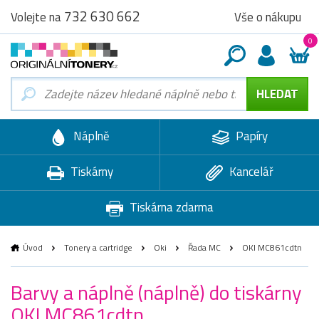
732 630 662
Vše o nákupu
Volejte na
0
Náplně
Papíry
Tiskárny
Kancelář
Tiskárna zdarma
Úvod
Tonery a cartridge
Oki
Řada MC
OKI MC861cdtn
Barvy a náplně (náplně) do tiskárny
OKI MC861cdtn