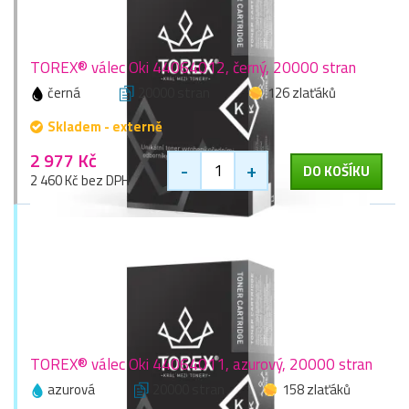
TOREX® válec Oki 44064012, černý, 20000 stran
černá
20000 stran
126 zlaťáků
Skladem - externě
2 977 Kč
-
+
DO KOŠÍKU
2 460 Kč bez DPH
TOREX® válec Oki 44064011, azurový, 20000 stran
azurová
20000 stran
158 zlaťáků