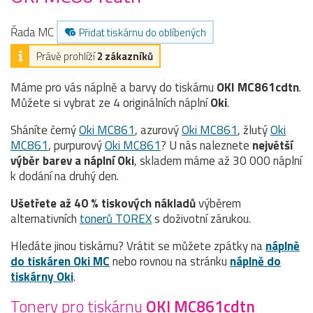
Řada MC
Přidat tiskárnu do oblíbených
Právě prohlíží
2 zákazníků
Máme pro vás náplně a barvy do tiskárnu
OKI MC861cdtn
.
Můžete si vybrat ze 4 originálních náplní
Oki
.
Sháníte černý
Oki MC861
, azurový
Oki MC861
, žlutý
Oki
MC861
, purpurový
Oki MC861
? U nás naleznete
největší
výběr barev a náplní Oki
, skladem máme až 30 000 náplní
k dodání na druhý den.
Ušetřete až 40 % tiskových nákladů
výběrem
alternativních
tonerů TOREX
s doživotní zárukou.
Hledáte jinou tiskárnu? Vrátit se můžete zpátky na
náplně
do tiskáren Oki MC
nebo rovnou na stránku
náplně do
tiskárny Oki
.
Tonery pro tiskárnu
OKI MC861cdtn