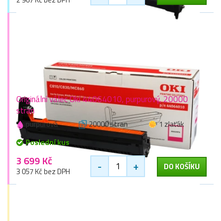
Originální válec Oki 44064010, purpurový, 20000
stran
purpurová
20000 stran
1 zlaťák
Poslední kus
3 699 Kč
-
+
DO KOŠÍKU
3 057 Kč bez DPH