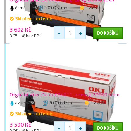
černá
20000 stran
1 zlaťák
Skladem - externě
3 692 Kč
-
+
DO KOŠÍKU
3 051 Kč bez DPH
Originální válec Oki 44064011, azurový, 20000 stran
azurová
20000 stran
1 zlaťák
Skladem - externě
3 590 Kč
-
+
DO KOŠÍKU
2 967 Kč bez DPH