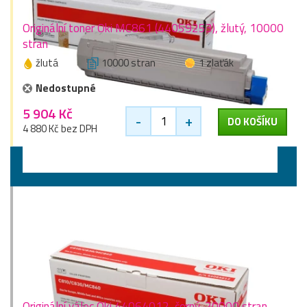
Originální toner Oki MC861 (44059253), žlutý, 10000
stran
žlutá
10000 stran
1 zlaťák
Nedostupné
5 904 Kč
-
+
DO KOŠÍKU
4 880 Kč bez DPH
Válce
Originální válec Oki 44064012, černý, 20000 stran