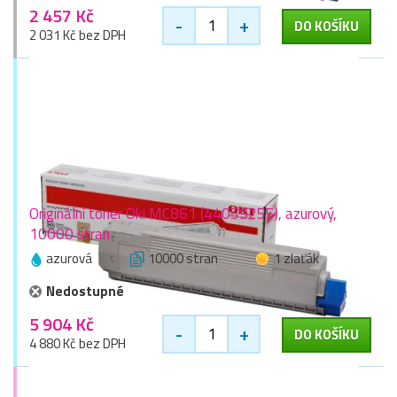
2 457 Kč
-
+
DO KOŠÍKU
2 031 Kč bez DPH
Originální toner Oki MC861 (44059255), azurový,
10000 stran
azurová
10000 stran
1 zlaťák
Nedostupné
5 904 Kč
-
+
DO KOŠÍKU
4 880 Kč bez DPH