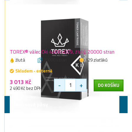
TOREX® válec Oki 44064009, žlutý, 20000 stran
žlutá
20000 stran
129 zlaťáků
Skladem - externě
3 013 Kč
-
+
DO KOŠÍKU
2 490 Kč bez DPH
Přenosové pásy