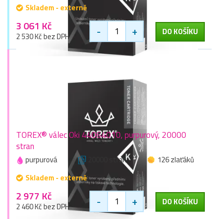
Skladem - externě
3 061 Kč
-
+
DO KOŠÍKU
2 530 Kč bez DPH
TOREX® válec Oki 44064010, purpurový, 20000
stran
purpurová
20000 stran
126 zlaťáků
Skladem - externě
2 977 Kč
-
+
DO KOŠÍKU
2 460 Kč bez DPH