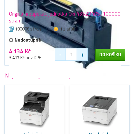
Originální zapékací jednotka Oki 43529405, 100000
stran
100000 stran
1 zlaťák
Nedostupné
4 134 Kč
-
+
DO KOŠÍKU
3 417 Kč bez DPH
Nejoblíbenější
tiskárny Oki