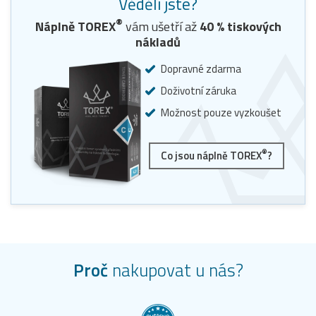
Věděli jste?
®
Náplně TOREX
vám ušetří až
40
% tiskových
nákladů
Dopravné zdarma
Doživotní záruka
Možnost pouze vyzkoušet
®
Co jsou náplně TOREX
?
Proč
nakupovat u nás?