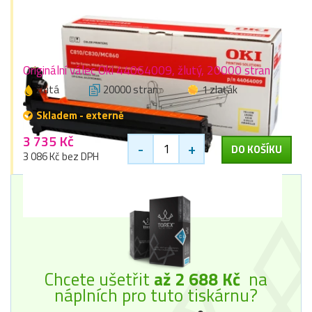
Originální válec Oki 44064009, žlutý, 20000 stran
žlutá
20000 stran
1 zlaťák
Skladem - externě
3 735 Kč
-
+
DO KOŠÍKU
3 086 Kč bez DPH
Chcete ušetřit
až 2 688 Kč
na
náplních pro tuto tiskárnu?