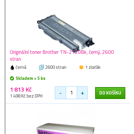
Originální toner Brother TN-2120Bk, černý, 2600
stran
černá
2600 stran
1 zlaťák
Skladem > 5 ks
1 813 Kč
-
+
DO KOŠÍKU
1 498 Kč bez DPH