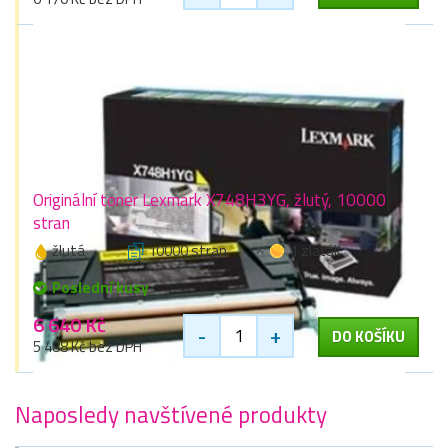
Originální toner Lexmark X748H3YG, žlutý, 10000
stran
žlutá
10000 stran
1 zlaťák
Poslední kusy
6 640 Kč
-
+
DO KOŠÍKU
5 488 Kč bez DPH
Naposledy navštívené produkty