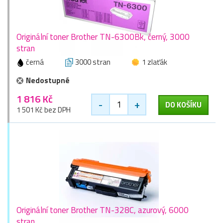
Originální toner Brother TN-6300Bk, černý, 3000
stran
černá
3000 stran
1 zlaťák
Nedostupné
1 816 Kč
-
+
DO KOŠÍKU
1 501 Kč bez DPH
Originální toner Brother TN-328C, azurový, 6000
stran