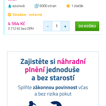
azurová
6000 stran
1 zlaťák
Skladem - externě
4 564 Kč
-
+
DO KOŠÍKU
3 772 Kč bez DPH