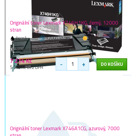
Originální toner Lexmark X746H1KG, černý, 12000
stran
černá
12000 stran
1 zlaťák
Nedostupné
7 214 Kč
-
+
DO KOŠÍKU
5 962 Kč bez DPH
Originální toner Lexmark X746A1CG, azurový, 7000
stran