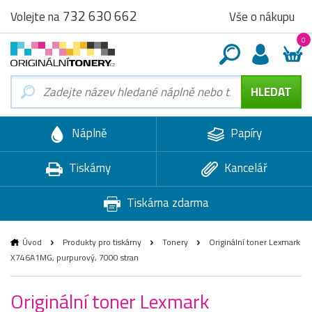
732 630 662
Vše o nákupu
Volejte na
0
Náplně
Papíry
Tiskárny
Kancelář
Tiskárna zdarma
Úvod
Produkty pro tiskárny
Tonery
Originální toner Lexmark
X746A1MG, purpurový, 7000 stran
Originální toner Lexmark