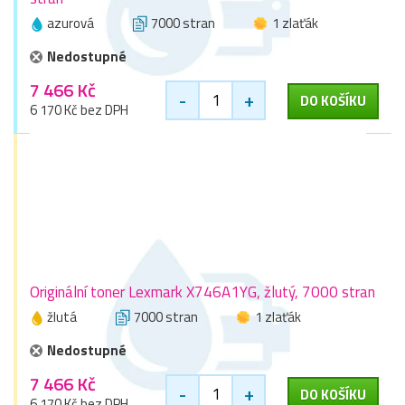
azurová
7000 stran
1 zlaťák
Nedostupné
7 466 Kč
-
+
DO KOŠÍKU
6 170 Kč bez DPH
Originální toner Lexmark X746A1YG, žlutý, 7000 stran
žlutá
7000 stran
1 zlaťák
Nedostupné
7 466 Kč
-
+
DO KOŠÍKU
6 170 Kč bez DPH