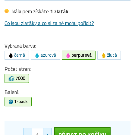
Nákupem získáte
1 zlaťák
Co jsou zlaťáky a co si za ně mohu pořídit?
Vybraná barva:
černá
azurová
purpurová
žlutá
Počet stran:
7000
Balení:
1-pack
-
+
PŘIDAT DO KOŠÍKU