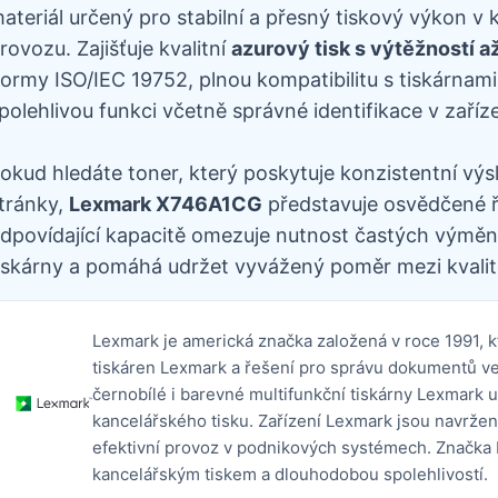
ateriál určený pro stabilní a přesný tiskový výkon 
rovozu. Zajišťuje kvalitní
azurový tisk s výtěžností a
ormy ISO/IEC 19752, plnou kompatibilitu s tiskárnam
polehlivou funkci včetně správné identifikace v zaříze
okud hledáte toner, který poskytuje konzistentní výs
tránky,
Lexmark X746A1CG
představuje osvědčené ře
dpovídající kapacitě omezuje nutnost častých výměn,
iskárny a pomáhá udržet vyvážený poměr mezi kvalit
Lexmark je americká značka založená v roce 1991, k
tiskáren Lexmark a řešení pro správu dokumentů ve 
černobílé i barevné multifunkční tiskárny Lexmark 
kancelářského tisku. Zařízení Lexmark jsou navržen
efektivní provoz v podnikových systémech. Značka 
kancelářským tiskem a dlouhodobou spolehlivostí.