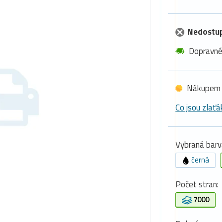
Nedostu
Dopravn
Nákupem 
Co jsou zlaťá
Vybraná barv
černá
Počet stran:
7000