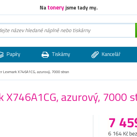
tonery
Na
jsme tady my.
Papíry
Tiskárny
Kancelář
ner Lexmark X746A1CG, azurový, 7000 stran
rk X746A1CG, azurový, 7000 s
7 45
6 164 Kč be