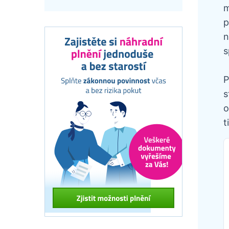
m
p
n
s
P
s
o
t