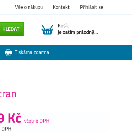
Vše o nákupu
Kontakt
Přihlásit se
Košík
je zatím prázdný...
Tiskárna zdarma
tran
9 Kč
včetně DPH
z DPH