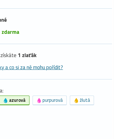
pné
é
zdarma
získáte
1 zlaťák
ky a co si za ně mohu pořídit?
a:
azurová
purpurová
žlutá