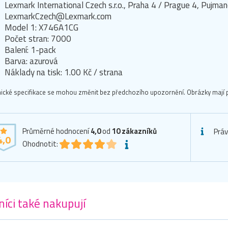
Lexmark International Czech s.r.o., Praha 4 / Prague 4, Puj
LexmarkCzech@Lexmark.com
Model 1: X746A1CG
Počet stran: 7000
Balení: 1-pack
Barva: azurová
Náklady na tisk: 1.00 Kč / strana
ické specifikace se mohou změnit bez předchozího upozornění. Obrázky mají p
Průměrné hodnocení
4,0
od
10
zákazníků
Práv
4,0
Ohodnotit:
íci také nakupují