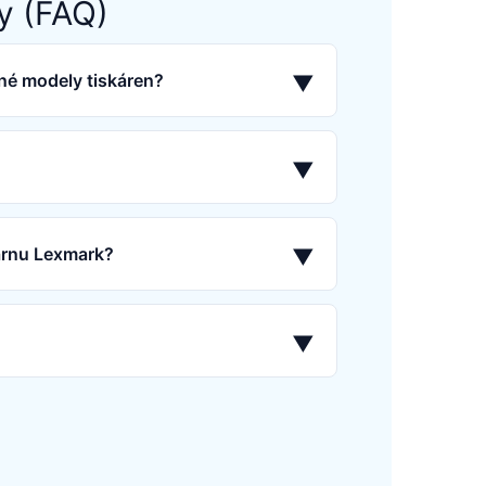
y (FAQ)
né modely tiskáren?
▼
▼
kárnu Lexmark?
▼
▼