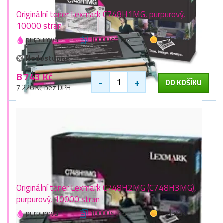
Originální toner Lexmark C748H1MG, purpurový,
10000 stran
purpurová
10000 stran
1 zlaťák
Nedostupné
8 743 Kč
-
+
DO KOŠÍKU
7 226 Kč bez DPH
Originální toner Lexmark C748H2MG (C748H3MG),
purpurový, 10000 stran
purpurová
10000 stran
1 zlaťák