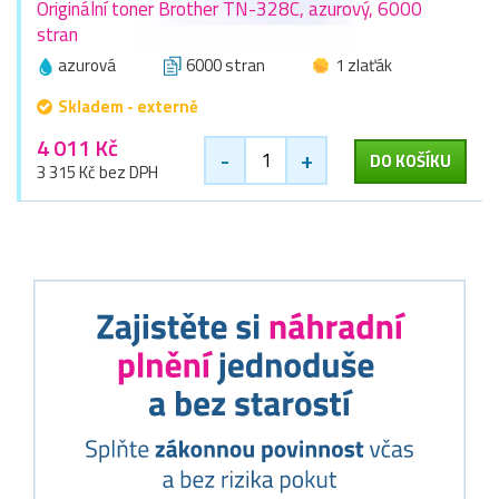
Originální toner Brother TN-328C, azurový, 6000
stran
azurová
6000 stran
1 zlaťák
Skladem - externě
4 011 Kč
-
+
DO KOŠÍKU
3 315 Kč bez DPH