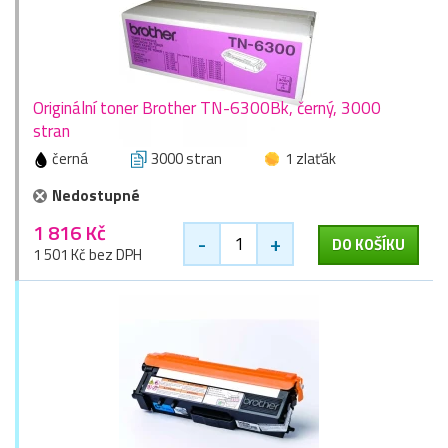
Originální toner Brother TN-6300Bk, černý, 3000
stran
černá
3000 stran
1 zlaťák
Nedostupné
1 816 Kč
-
+
DO KOŠÍKU
1 501 Kč bez DPH