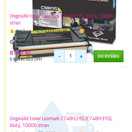
Originální toner Lexmark C748H1YG, žlutý, 10000
stran
žlutá
10000 stran
1 zlaťák
Nedostupné
8 087 Kč
-
+
DO KOŠÍKU
6 684 Kč bez DPH
Originální toner Lexmark C748H2YG (C748H3YG),
žlutý, 10000 stran