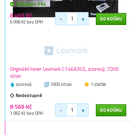
Skladem > 5 ks
8 465 Kč
-
+
DO KOŠÍKU
6 996 Kč bez DPH
Originální toner Lexmark C746A3CG, azurový, 7000
stran
azurová
7000 stran
1 zlaťák
Nedostupné
8 569 Kč
-
+
DO KOŠÍKU
7 082 Kč bez DPH