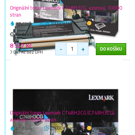
Originální toner Lexmark C748H1CG, azurový, 10000
stran
azurová
10000 stran
1 zlaťák
Nedostupné
8 527 Kč
-
+
DO KOŠÍKU
7 047 Kč bez DPH
Originální toner Lexmark C748H2CG (C748H3CG),
azurový, 10000 stran
azurová
10000 stran
1 zlaťák