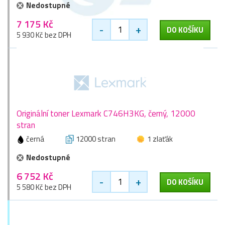
Nedostupné
7 175 Kč
-
+
DO KOŠÍKU
5 930 Kč bez DPH
Originální toner Lexmark C746H3KG, černý, 12000
stran
černá
12000 stran
1 zlaťák
Nedostupné
6 752 Kč
-
+
DO KOŠÍKU
5 580 Kč bez DPH