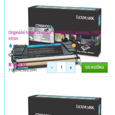
Originální toner Lexmark C746A1CG, azurový, 7000
stran
azurová
7000 stran
1 zlaťák
Nedostupné
8 569 Kč
-
+
DO KOŠÍKU
7 082 Kč bez DPH