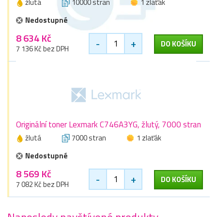
žlutá
10000 stran
1 zlaťák
Nedostupné
8 634 Kč
-
+
DO KOŠÍKU
7 136 Kč bez DPH
Originální toner Lexmark C746A3YG, žlutý, 7000 stran
žlutá
7000 stran
1 zlaťák
Nedostupné
8 569 Kč
-
+
DO KOŠÍKU
7 082 Kč bez DPH