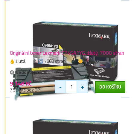
Originální toner Lexmark C746A1YG, žlutý, 7000 stran
žlutá
7000 stran
1 zlaťák
Nedostupné
9 148 Kč
-
+
DO KOŠÍKU
7 560 Kč bez DPH