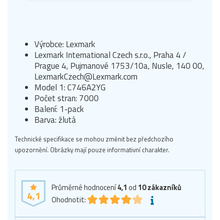
Výrobce: Lexmark
Lexmark International Czech s.r.o., Praha 4 /
Prague 4, Pujmanové 1753/10a, Nusle, 140 00,
LexmarkCzech@Lexmark.com
Model 1: C746A2YG
Počet stran: 7000
Balení: 1-pack
Barva: žlutá
Technické specifikace se mohou změnit bez předchozího
upozornění. Obrázky mají pouze informativní charakter.
Průměrné hodnocení
4,1
od
10
zákazníků
4,1
Ohodnotit: