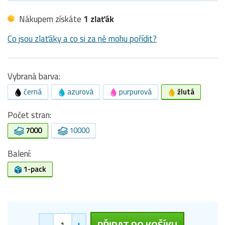
Nákupem získáte
1 zlaťák
Co jsou zlaťáky a co si za ně mohu pořídit?
Vybraná barva:
černá
azurová
purpurová
žlutá
Počet stran:
7000
10000
Balení:
1-pack
-
+
PŘIDAT DO KOŠÍKU