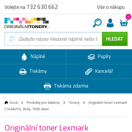
732 630 662
Vše o nákupu
Volejte na
0
Náplně
Papíry
Tiskárny
Kancelář
Tiskárna zdarma
Úvod
Produkty pro tiskárny
Tonery
Originální toner Lexmark
C746A2YG, žlutý, 7000 stran
Originální toner Lexmark