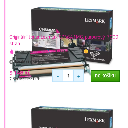
Originální toner Lexmark C746A1MG, purpurový, 7000
stran
purpurová
7000 stran
1 zlaťák
Nedostupné
9 148 Kč
-
+
DO KOŠÍKU
7 560 Kč bez DPH