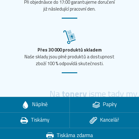
Při objednávce do 17:00 garantujeme doručení
již následující pracovní den.
Přes 30 000 produktů skladem
Naše sklady jsou plné produktů a dostupnost
zboží 100 % odpovídá skutečnosti.
Na
tonery
jsme tady my.
Náplně
Papíry
Tiskárny
Kancelář
Tiskárna zdarma