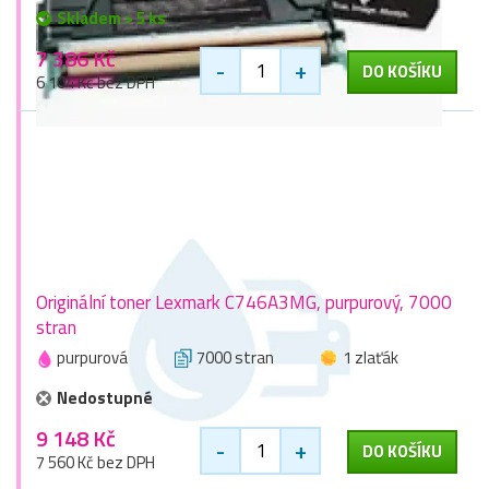
Skladem > 5 ks
7 386 Kč
-
+
DO KOŠÍKU
6 104 Kč bez DPH
Originální toner Lexmark C746A3MG, purpurový, 7000
stran
purpurová
7000 stran
1 zlaťák
Nedostupné
9 148 Kč
-
+
DO KOŠÍKU
7 560 Kč bez DPH