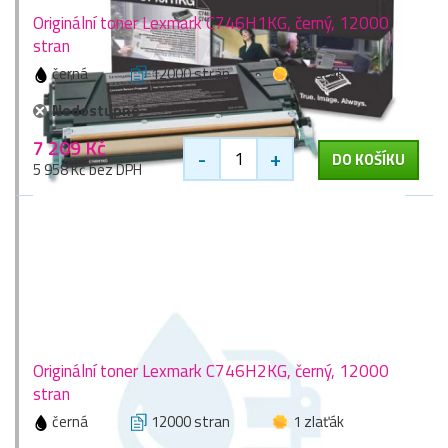
Originální toner Lexmark C746H1KG, černý, 12000
stran
černá
12000 stran
1 zlaťák
Nedostupné
7 209 Kč
-
+
DO KOŠÍKU
5 958 Kč bez DPH
Originální toner Lexmark C746H2KG, černý, 12000
stran
černá
12000 stran
1 zlaťák