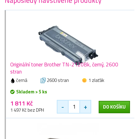
Naposledy navštívené produkty
Originální toner Brother TN-2120Bk, černý, 2600
stran
černá
2600 stran
1 zlaťák
Skladem > 5 ks
1 811 Kč
-
+
DO KOŠÍKU
1 497 Kč bez DPH