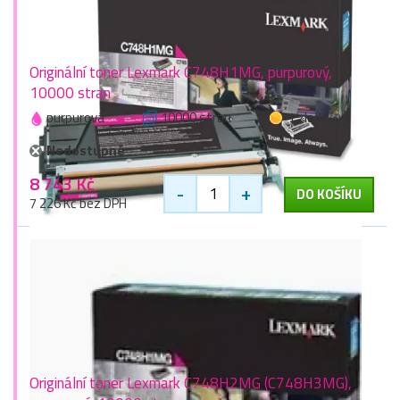
Originální toner Lexmark C748H1MG, purpurový,
10000 stran
purpurová
10000 stran
1 zlaťák
Nedostupné
8 743 Kč
-
+
DO KOŠÍKU
7 226 Kč bez DPH
Originální toner Lexmark C748H2MG (C748H3MG),