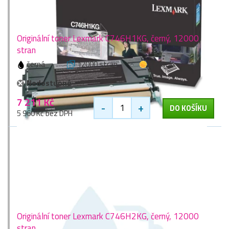
Originální toner Lexmark C746H1KG, černý, 12000
stran
černá
12000 stran
1 zlaťák
Nedostupné
7 211 Kč
-
+
DO KOŠÍKU
5 960 Kč bez DPH
Originální toner Lexmark C746H2KG, černý, 12000
stran