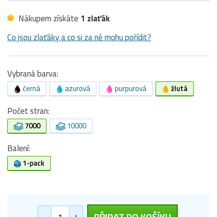
Nákupem získáte
1 zlaťák
Co jsou zlaťáky a co si za ně mohu pořídit?
Vybraná barva:
černá
azurová
purpurová
žlutá
Počet stran:
7000
10000
Balení:
1-pack
-
+
PŘIDAT DO KOŠÍKU