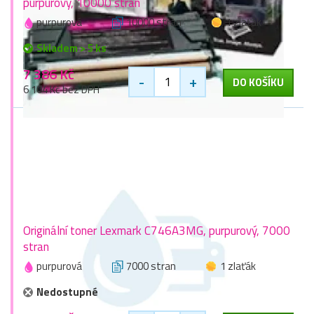
purpurový, 10000 stran
purpurová
10000 stran
1 zlaťák
Skladem > 5 ks
7 386 Kč
-
+
DO KOŠÍKU
6 104 Kč bez DPH
Originální toner Lexmark C746A3MG, purpurový, 7000
stran
purpurová
7000 stran
1 zlaťák
Nedostupné