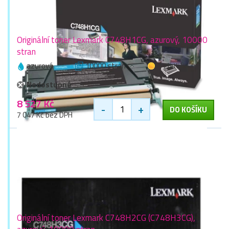
Originální toner Lexmark C748H1CG, azurový, 10000
stran
azurová
10000 stran
1 zlaťák
Nedostupné
8 527 Kč
-
+
DO KOŠÍKU
7 047 Kč bez DPH
Originální toner Lexmark C748H2CG (C748H3CG),