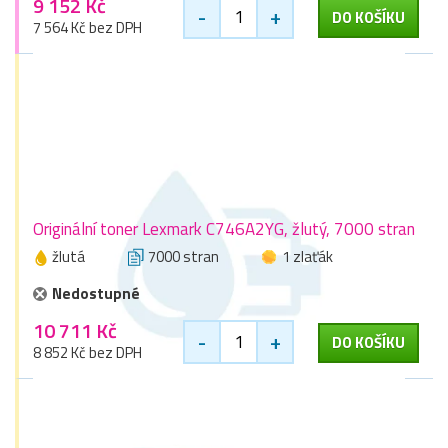
9 152 Kč
-
+
DO KOŠÍKU
7 564 Kč bez DPH
Originální toner Lexmark C746A2YG, žlutý, 7000 stran
žlutá
7000 stran
1 zlaťák
Nedostupné
10 711 Kč
-
+
DO KOŠÍKU
8 852 Kč bez DPH