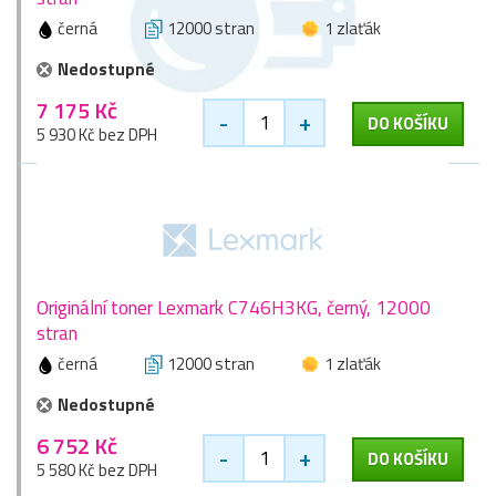
černá
12000 stran
1 zlaťák
Nedostupné
7 175 Kč
-
+
DO KOŠÍKU
5 930 Kč bez DPH
Originální toner Lexmark C746H3KG, černý, 12000
stran
černá
12000 stran
1 zlaťák
Nedostupné
6 752 Kč
-
+
DO KOŠÍKU
5 580 Kč bez DPH