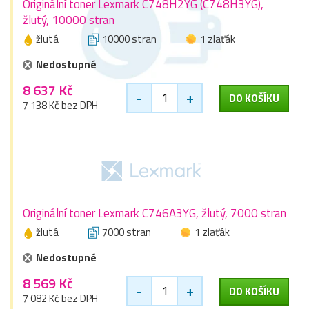
Originální toner Lexmark C748H2YG (C748H3YG),
žlutý, 10000 stran
žlutá
10000 stran
1 zlaťák
Nedostupné
8 637 Kč
-
+
DO KOŠÍKU
7 138 Kč bez DPH
Originální toner Lexmark C746A3YG, žlutý, 7000 stran
žlutá
7000 stran
1 zlaťák
Nedostupné
8 569 Kč
-
+
DO KOŠÍKU
7 082 Kč bez DPH