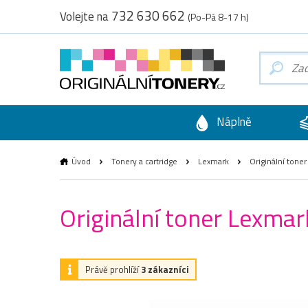
732 630 662
Volejte na
(Po-Pá 8-17 h)
Náplně
Úvod
Tonery a cartridge
Lexmark
Originální tone
Originální toner Lexma
Právě prohlíží
3 zákazníci