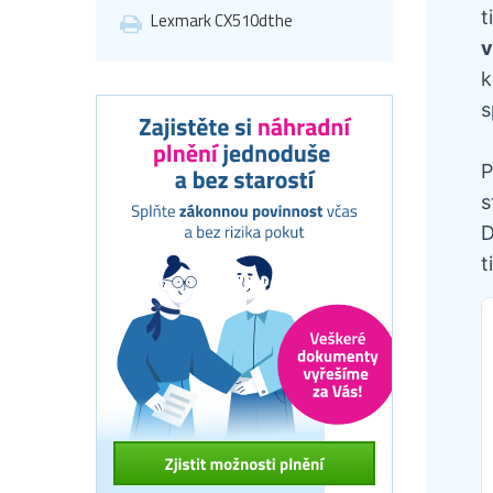
t
Lexmark CX510dthe
v
k
s
P
s
D
t