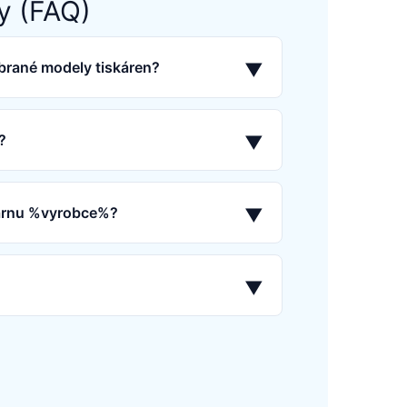
y (FAQ)
brané modely tiskáren?
▼
?
▼
skárnu %vyrobce%?
▼
▼