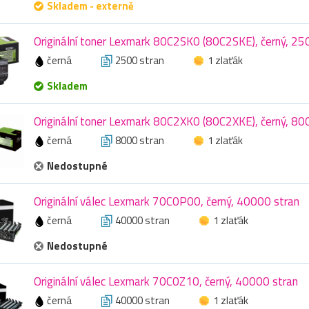
Skladem - externě
Originální toner Lexmark 80C2SK0 (80C2SKE), černý, 25
černá
2500 stran
1 zlaťák
Skladem
Originální toner Lexmark 80C2XK0 (80C2XKE), černý, 80
černá
8000 stran
1 zlaťák
Nedostupné
Originální válec Lexmark 70C0P00, černý, 40000 stran
černá
40000 stran
1 zlaťák
Nedostupné
Originální válec Lexmark 70C0Z10, černý, 40000 stran
černá
40000 stran
1 zlaťák