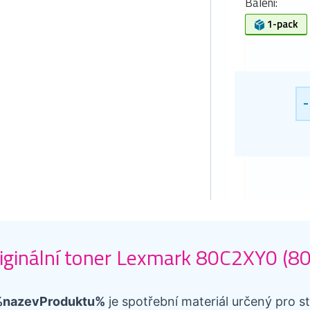
Balení:
1-pack
-
iginální toner Lexmark 80C2XY0 (80
nazevProduktu%
je spotřební materiál určený pro st