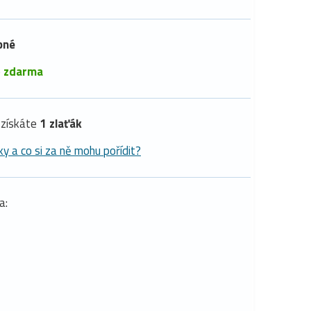
pné
é
zdarma
získáte
1 zlaťák
ky a co si za ně mohu pořídit?
a: