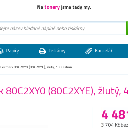
tonery
Na
jsme tady my.
Papíry
Tiskárny
Kancelář
r Lexmark 80C2XY0 (80C2XYE), žlutý, 4000 stran
rk 80C2XY0 (80C2XYE), žlutý, 
4 48
3 704 Kč be