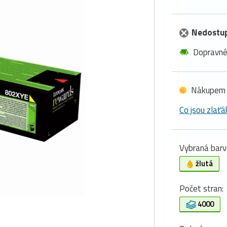
Nedostu
Dopravn
Nákupem 
Co jsou zlaťá
Vybraná barv
žlutá
Počet stran:
4000