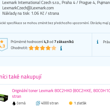
Lexmark International Czech s.r.o., Praha 4 / Prague 4, Puj
LexmarkCzech@Lexmark.com
Náklady na tisk: 1.06 Kč / strana
ické specifikace se mohou změnit bez předchozího upozornění. Obrázky mají p
Průměrné hodnocení
4,3
od
7
zákazníků
Práv
4,3
Ohodnotit:
íci také nakupují
Originální toner Lexmark 80C2HK0 (80C2HKE, 80C0H10)
stran
černá
4000 stran
1 zlaťák