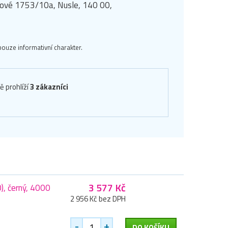
manové 1753/10a, Nusle, 140 00,
ouze informativní charakter.
ě prohlíží
3 zákazníci
3 577 Kč
, černý, 4000
2 956 Kč bez DPH
-
+
DO KOŠÍKU