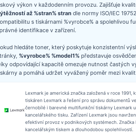
iskový výkon v každodenním provozu. Zajišťuje kvali
ýtěžností až %stran% stran
dle normy ISO/IEC 19752
ompatibilitu s tiskárnami %vyrobce% a spolehlivou f
právné identifikace v zařízení.
okud hledáte toner, který poskytuje konzistentní výs
tránky,
%vyrobce% %model1%
představuje osvědčené
íky odpovídající kapacitě omezuje nutnost častých v
iskárny a pomáhá udržet vyvážený poměr mezi kvalit
Lexmark je americká značka založená v roce 1991, k
tiskáren Lexmark a řešení pro správu dokumentů ve 
černobílé i barevné multifunkční tiskárny Lexmark 
kancelářského tisku. Zařízení Lexmark jsou navržen
efektivní provoz v podnikových systémech. Značka 
kancelářským tiskem a dlouhodobou spolehlivostí.