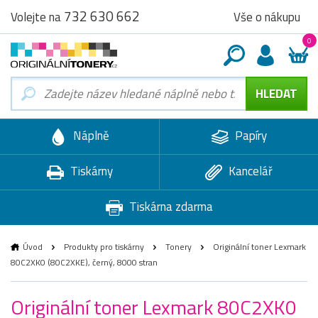
732 630 662
Vše o nákupu
Volejte na
0
Náplně
Papíry
Tiskárny
Kancelář
Tiskárna zdarma
Úvod
Produkty pro tiskárny
Tonery
Originální toner Lexmark
80C2XK0 (80C2XKE), černý, 8000 stran
Originální toner Lexmark 80C2XK0