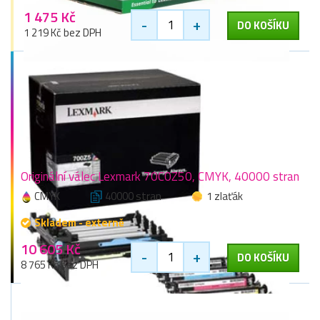
1 475 Kč
-
+
DO KOŠÍKU
1 219 Kč bez DPH
Originální válec Lexmark 70C0Z50, CMYK, 40000 stran
CMYK
40000 stran
1 zlaťák
Skladem - externě
10 605 Kč
-
+
DO KOŠÍKU
8 765 Kč bez DPH