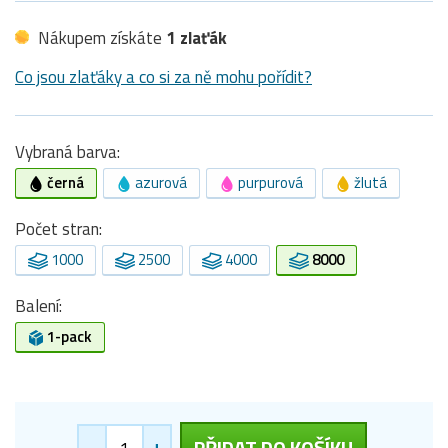
Nákupem získáte
1 zlaťák
Co jsou zlaťáky a co si za ně mohu pořídit?
Vybraná barva:
černá
azurová
purpurová
žlutá
Počet stran:
1000
2500
4000
8000
Balení:
1-pack
-
+
PŘIDAT DO KOŠÍKU