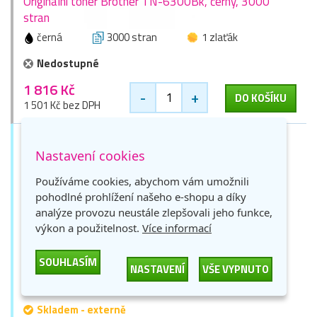
Originální toner Brother TN-6300Bk, černý, 3000
stran
černá
3000 stran
1 zlaťák
Nedostupné
1 816 Kč
-
+
DO KOŠÍKU
1 501 Kč bez DPH
Nastavení cookies
Používáme cookies, abychom vám umožnili
pohodlné prohlížení našeho e-shopu a díky
analýze provozu neustále zlepšovali jeho funkce,
výkon a použitelnost.
Více informací
Originální toner Brother TN-328C, azurový, 6000
SOUHLASÍM
stran
NASTAVENÍ
VŠE VYPNUTO
azurová
6000 stran
1 zlaťák
Skladem - externě