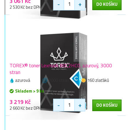
3 061 Kč
-
+
DO KOŠÍKU
2 530 Kč bez DPH
TOREX® toner Lexmark 80C2HC0, azurový, 3000
stran
azurová
3000 stran
160 zlaťáků
Skladem > 9 ks
3 219 Kč
-
+
DO KOŠÍKU
2 660 Kč bez DPH