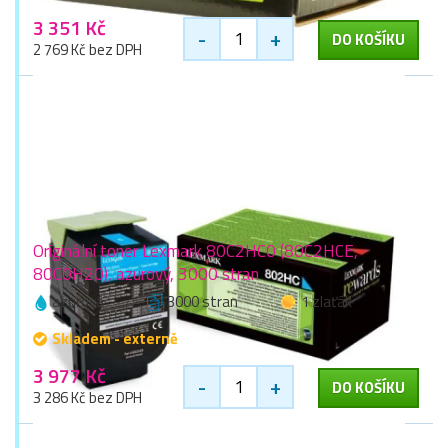
3 351 Kč
-
+
DO KOŠÍKU
2 769 Kč bez DPH
Originální toner Lexmark 80C2HC0 (80C2HCE,
80C0H20), azurový, 3000 stran
azurová
3000 stran
1 zlaťák
Skladem - externě
3 977 Kč
-
+
DO KOŠÍKU
3 286 Kč bez DPH