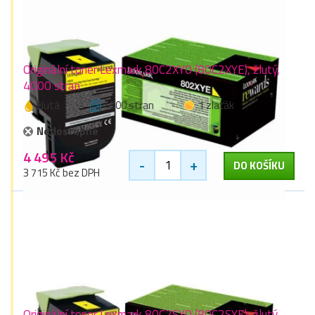
Originální toner Lexmark 80C2XY0 (80C2XYE), žlutý,
4000 stran
žlutá
4000 stran
1 zlaťák
Nedostupné
4 495 Kč
-
+
DO KOŠÍKU
3 715 Kč bez DPH
Originální toner Lexmark 80C2SY0 (80C2SYE), žlutý,