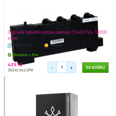
Originální odpadní nádoba Lexmark C540X75G, 18000
stran
18000 stran
1 zlaťák
Skladem > 9 ks
439 Kč
-
+
DO KOŠÍKU
363 Kč bez DPH