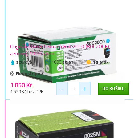
Originální toner Lexmark 80C20C0 (80C20CE),
azurový, 1000 stran
azurová
1000 stran
1 zlaťák
Nedostupné
1 850 Kč
-
+
DO KOŠÍKU
1 529 Kč bez DPH