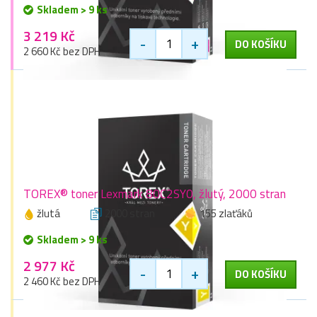
Skladem > 9 ks
3 219 Kč
-
+
DO KOŠÍKU
2 660 Kč bez DPH
TOREX® toner Lexmark 80C2SY0, žlutý, 2000 stran
žlutá
2000 stran
155 zlaťáků
Skladem > 9 ks
2 977 Kč
-
+
DO KOŠÍKU
2 460 Kč bez DPH