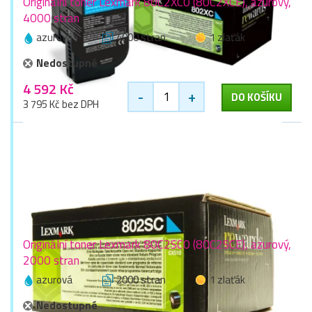
Originální toner Lexmark 80C2XC0 (80C2XCE), azurový,
4000 stran
azurová
4000 stran
1 zlaťák
Nedostupné
4 592 Kč
-
+
DO KOŠÍKU
3 795 Kč bez DPH
Originální toner Lexmark 80C2SC0 (80C2SCE), azurový,
2000 stran
azurová
2000 stran
1 zlaťák
Nedostupné