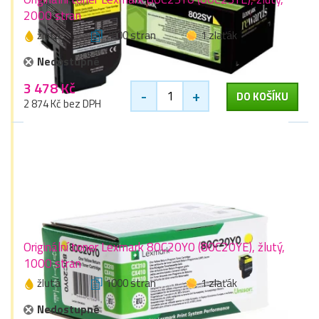
2000 stran
žlutá
2000 stran
1 zlaťák
Nedostupné
3 478 Kč
-
+
DO KOŠÍKU
2 874 Kč bez DPH
Originální toner Lexmark 80C20Y0 (80C20YE), žlutý,
1000 stran
žlutá
1000 stran
1 zlaťák
Nedostupné