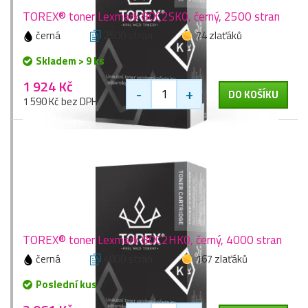
TOREX® toner Lexmark 80C2SK0, černý, 2500 stran
černá
2500 stran
74 zlaťáků
Skladem > 9 ks
1 924 Kč
-
+
DO KOŠÍKU
1 590 Kč bez DPH
TOREX® toner Lexmark 80C2HK0, černý, 4000 stran
černá
4000 stran
167 zlaťáků
Poslední kus