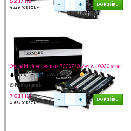
5 237 Kč
-
+
DO KOŠÍKU
4 329 Kč bez DPH
Originální válec Lexmark 70C0Z10, černý, 40000 stran
černá
40000 stran
1 zlaťák
Nedostupné
7 631 Kč
-
+
DO KOŠÍKU
6 306 Kč bez DPH