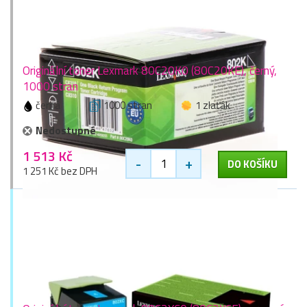
Originální toner Lexmark 80C20K0 (80C20KE), černý,
1000 stran
černá
1000 stran
1 zlaťák
Nedostupné
1 513 Kč
-
+
DO KOŠÍKU
1 251 Kč bez DPH