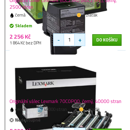
Originální toner Lexmark 80C2SK0 (80C2SKE), černý,
2500 stran
černá
2500 stran
1 zlaťák
Skladem
2 256 Kč
-
+
DO KOŠÍKU
1 864 Kč bez DPH
Originální válec Lexmark 70C0P00, černý, 40000 stran
černá
40000 stran
1 zlaťák
Nedostupné