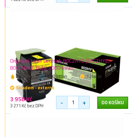
Originální toner Lexmark 80C2HY0 (80C2HYE,
80C0H40), žlutý, 3000 stran
žlutá
3000 stran
1 zlaťák
Skladem - externě
3 958 Kč
-
+
DO KOŠÍKU
3 271 Kč bez DPH