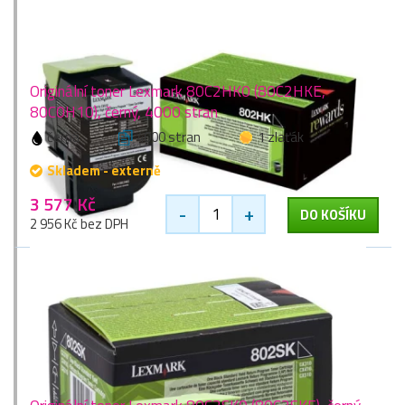
Originální toner Lexmark 80C2HK0 (80C2HKE,
80C0H10), černý, 4000 stran
černá
4000 stran
1 zlaťák
Skladem - externě
3 577 Kč
-
+
DO KOŠÍKU
2 956 Kč bez DPH