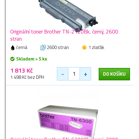
Originální toner Brother TN-2120Bk, černý, 2600
stran
černá
2600 stran
1 zlaťák
Skladem > 5 ks
1 813 Kč
-
+
DO KOŠÍKU
1 498 Kč bez DPH