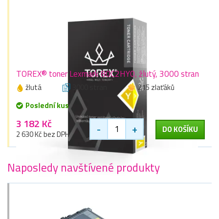
TOREX® toner Lexmark 80C2HY0, žlutý, 3000 stran
žlutá
3000 stran
215 zlaťáků
Poslední kus
3 182 Kč
-
+
DO KOŠÍKU
2 630 Kč bez DPH
Naposledy navštívené produkty