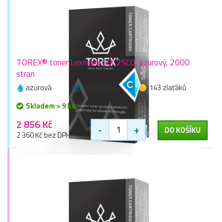
TOREX® toner Lexmark 80C2SC0, azurový, 2000
stran
azurová
2000 stran
143 zlaťáků
Skladem > 9 ks
2 856 Kč
-
+
DO KOŠÍKU
2 360 Kč bez DPH