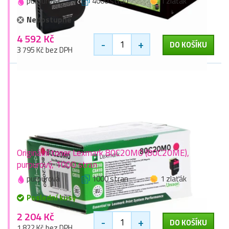
purpurová
4000 stran
1 zlaťák
Nedostupné
4 592 Kč
-
+
DO KOŠÍKU
3 795 Kč bez DPH
Originální toner Lexmark 80C20M0 (80C20ME),
purpurový, 1000 stran
purpurová
1000 stran
1 zlaťák
Poslední kusy
2 204 Kč
-
+
DO KOŠÍKU
1 822 Kč bez DPH