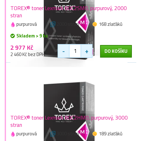
TOREX® toner Lexmark 80C2SM0, purpurový, 2000
stran
purpurová
2000 stran
168 zlaťáků
Skladem > 9 ks
2 977 Kč
-
+
DO KOŠÍKU
2 460 Kč bez DPH
TOREX® toner Lexmark 80C2HM0, purpurový, 3000
stran
purpurová
3000 stran
189 zlaťáků