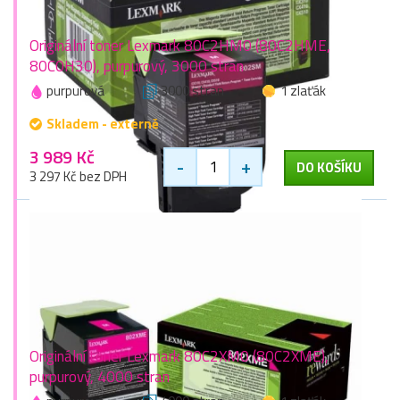
Originální toner Lexmark 80C2HM0 (80C2HME,
80C0H30), purpurový, 3000 stran
purpurová
3000 stran
1 zlaťák
Skladem - externě
3 989 Kč
-
+
DO KOŠÍKU
3 297 Kč bez DPH
Originální toner Lexmark 80C2XM0 (80C2XME),
purpurový, 4000 stran