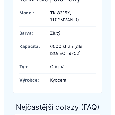
Model:
TK-8315Y,
1T02MVANL0
Barva:
Žlutý
Kapacita:
6000 stran (dle
ISO/IEC 19752)
Typ:
Originální
Výrobce:
Kyocera
Nejčastější dotazy (FAQ)