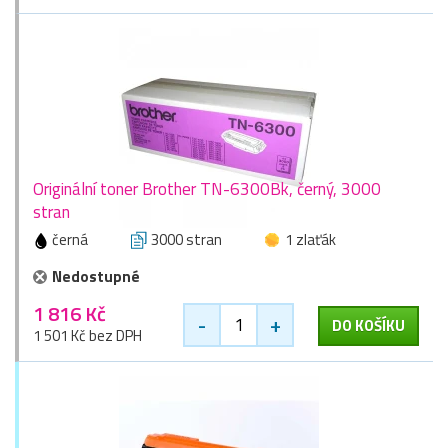
Originální toner Brother TN-6300Bk, černý, 3000
stran
černá
3000 stran
1 zlaťák
Nedostupné
1 816 Kč
-
+
DO KOŠÍKU
1 501 Kč bez DPH