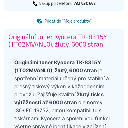
Nákup po telefonu
732 630 662
Přidat do “Moje produkty”
Originální toner Kyocera TK-8315Y
(1T02MVANL0), žlutý, 6000 stran
Originální toner Kyocera TK-8315Y
(1T02MVANL0), žlutý, 6000 stran
je
spotřební materiál určený pro stabilní a
přesný tiskový výkon v každodenním
provozu. Zajišťuje kvalitní
žlutý tisk s
výtěžností až 6000 stran
dle normy
ISO/IEC 19752, plnou kompatibilitu s
tiskárnami Kyocera a spolehlivou funkci
včetně správné identifikace v zařízení.