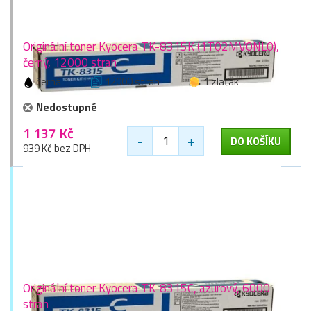
Originální toner Kyocera TK-8315K (1T02MV0NL0),
černý, 12000 stran
černá
12000 stran
1 zlaťák
Nedostupné
1 137 Kč
-
+
DO KOŠÍKU
939 Kč bez DPH
Originální toner Kyocera TK-8315C, azurový, 6000
stran