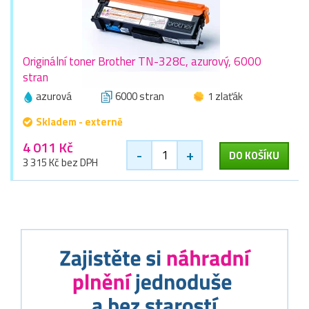
Originální toner Brother TN-328C, azurový, 6000
stran
azurová
6000 stran
1 zlaťák
Skladem - externě
4 011 Kč
-
+
DO KOŠÍKU
3 315 Kč bez DPH