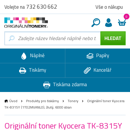
732 630 662
Vše o nákupu
Volejte na
0
Náplně
Papíry
Tiskárny
Kancelář
Tiskárna zdarma
Úvod
Produkty pro tiskárny
Tonery
Originální toner Kyocera
TK-8315Y (1T02MVANL0), žlutý, 6000 stran
Originální toner Kyocera TK-8315Y