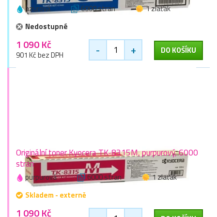
azurová
6000 stran
1 zlaťák
Nedostupné
1 090 Kč
-
+
DO KOŠÍKU
901 Kč bez DPH
Originální toner Kyocera TK-8315M, purpurový, 6000
stran
purpurová
6000 stran
1 zlaťák
Skladem - externě
1 090 Kč