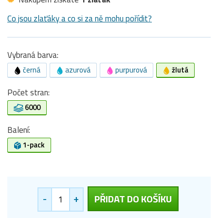
Co jsou zlaťáky a co si za ně mohu pořídit?
Vybraná barva:
černá
azurová
purpurová
žlutá
Počet stran:
6000
Balení:
1-pack
-
+
PŘIDAT DO KOŠÍKU