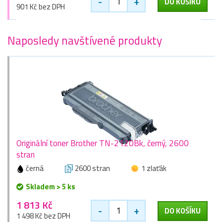
-
+
DO KOŠÍKU
901 Kč bez DPH
Naposledy navštívené produkty
Originální toner Brother TN-2120Bk, černý, 2600
stran
černá
2600 stran
1 zlaťák
Skladem > 5 ks
1 813 Kč
-
+
DO KOŠÍKU
1 498 Kč bez DPH