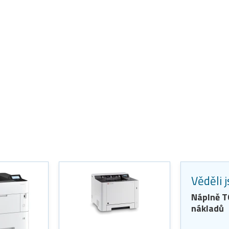
Věděli 
Náplně 
nákladů