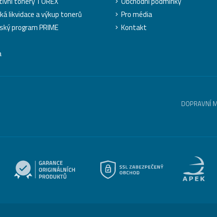
tivní tonery TOREX
Obchodní podmínky
cká likvidace a výkup tonerů
Pro média
ský program PRIME
Kontakt
a
DOPRAVNÍ 