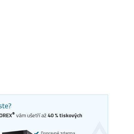
jste?
®
TOREX
vám ušetří až
40
% tiskových
Dopravné zdarma