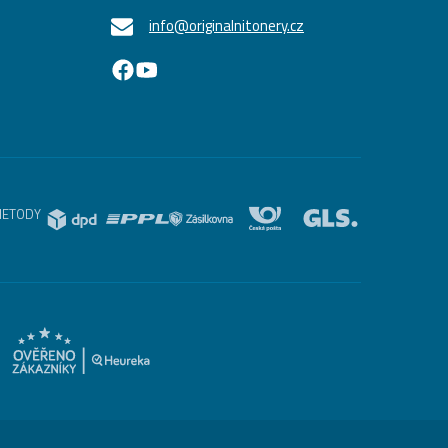
info@originalnitonery.cz
METODY