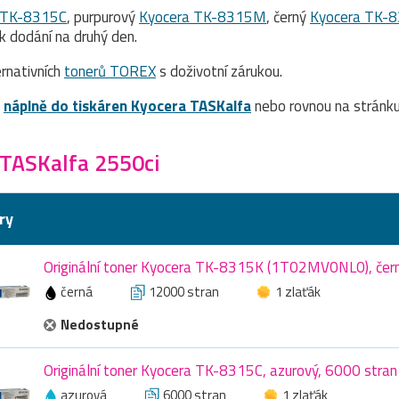
 TK-8315C
, purpurový
Kyocera TK-8315M
, černý
Kyocera TK-
 dodání na druhý den.
rnativních
tonerů TOREX
s doživotní zárukou.
a
náplně do tiskáren Kyocera TASKalfa
nebo rovnou na stránk
 TASKalfa 2550ci
ry
Originální toner Kyocera TK-8315K (1T02MV0NL0), čer
černá
12000 stran
1 zlaťák
Nedostupné
Originální toner Kyocera TK-8315C, azurový, 6000 stran
azurová
6000 stran
1 zlaťák