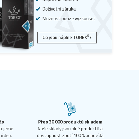
Doživotní záruka
Možnost pouze vyzkoušet
®
Co jsou náplně TOREX
?
ás
Přes 30 000 produktů skladem
ntujeme
Naše sklady jsou plné produktů a
ní den.
dostupnost zboží 100 % odpovídá