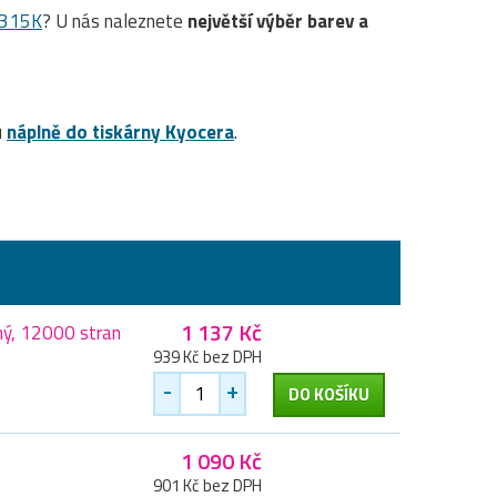
8315K
? U nás naleznete
největší výběr barev a
u
náplně do tiskárny Kyocera
.
1 137 Kč
ný, 12000 stran
939 Kč bez DPH
-
+
DO KOŠÍKU
1 090 Kč
901 Kč bez DPH