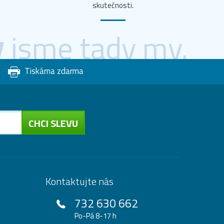
skutečnosti.
y
jsme tady my.
Tiskárna zdarma
CHCI SLEVU
Kontaktujte nás
732 630 662
Po-Pá 8-17 h