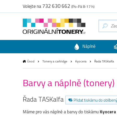
732 630 662
Volejte na
(Po-Pá 8-17 h)
Náplně
Úvod
Tonery a cartridge
Kyocera
Řada TASKalfa
Barvy a náplně (tonery)
Řada TASKalfa
Přidat tiskárnu do oblíben
Máme pro vás náplně a barvy do tiskárnu
Kyocera 