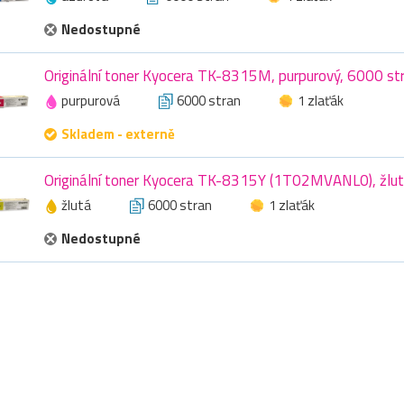
Nedostupné
Originální toner Kyocera TK-8315M, purpurový, 6000 st
purpurová
6000 stran
1 zlaťák
Skladem - externě
Originální toner Kyocera TK-8315Y (1T02MVANL0), žlut
žlutá
6000 stran
1 zlaťák
Nedostupné