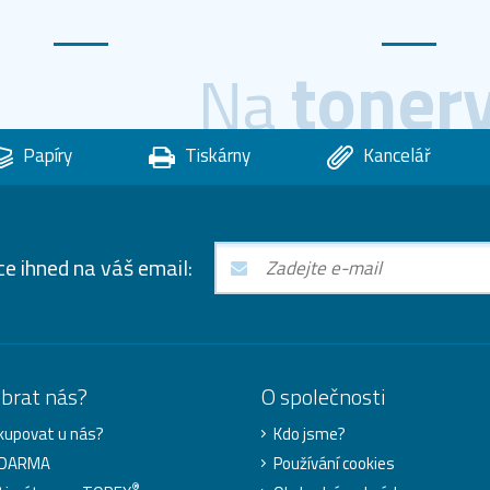
toner
Na
Papíry
Tiskárny
Kancelář
ce ihned na váš email:
ybrat nás?
O společnosti
kupovat u nás?
Kdo jsme?
ZDARMA
Používání cookies
®