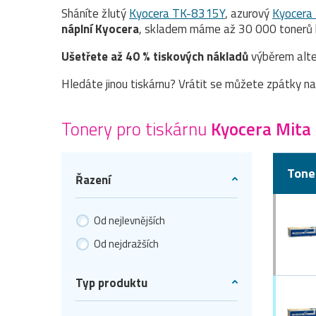
Sháníte žlutý
Kyocera TK-8315Y
, azurový
Kyocera
náplní Kyocera
, skladem máme až 30 000 tonerů k
Ušetřete až 40 % tiskových nákladů
výběrem alte
Hledáte jinou tiskárnu? Vrátit se můžete zpátky n
Tonery pro tiskárnu
Kyocera Mita
Tone
Řazení
Od nejlevnějších
Od nejdražších
Typ produktu