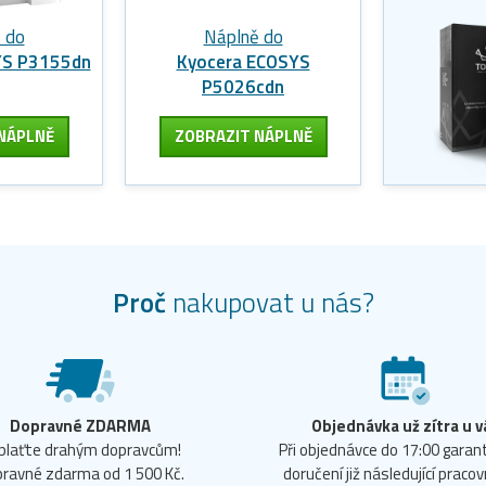
 do
Náplně do
YS P3155dn
Kyocera ECOSYS
P5026cdn
NÁPLNĚ
ZOBRAZIT
NÁPLNĚ
Proč
nakupovat u nás?
Dopravné ZDARMA
Objednávka už zítra u v
plaťte drahým dopravcům!
Při objednávce do 17:00 gara
ravné zdarma od 1 500 Kč.
doručení již následující pracov