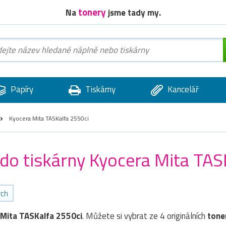
tonery
Na
jsme tady my.
Papíry
Tiskárny
Kancelář
Kyocera Mita TASKalfa 2550ci
 do tiskárny Kyocera Mita TAS
ých
Mita TASKalfa 2550ci
. Můžete si vybrat ze 4 originálních
tone