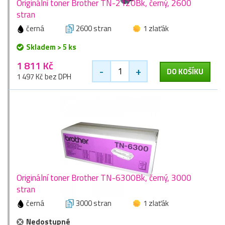
Originální toner Brother TN-2120Bk, černý, 2600
stran
černá
2600 stran
1 zlaťák
Skladem > 5 ks
1 811 Kč
-
+
DO KOŠÍKU
1 497 Kč bez DPH
Originální toner Brother TN-6300Bk, černý, 3000
stran
černá
3000 stran
1 zlaťák
Nedostupné