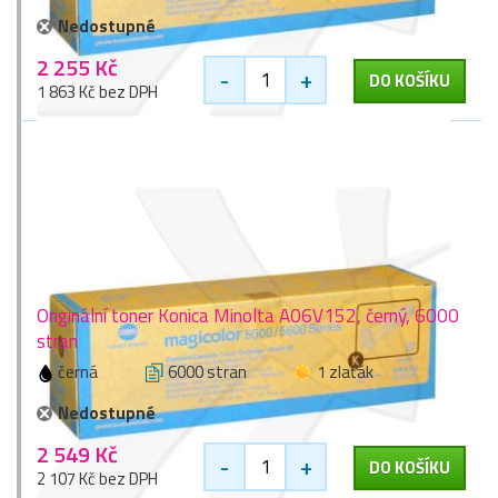
Nedostupné
2 255 Kč
-
+
DO KOŠÍKU
1 863 Kč bez DPH
Originální toner Konica Minolta A06V152, černý, 6000
stran
černá
6000 stran
1 zlaťák
Nedostupné
2 549 Kč
-
+
DO KOŠÍKU
2 107 Kč bez DPH