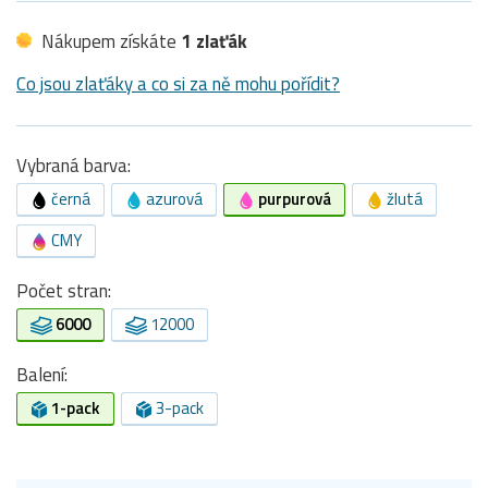
Nákupem získáte
1 zlaťák
Co jsou zlaťáky a co si za ně mohu pořídit?
Vybraná barva:
černá
azurová
purpurová
žlutá
CMY
Počet stran:
6000
12000
Balení:
1-pack
3-pack