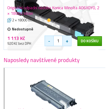
Originální odpadní nádoba Konica Minolta A06X0Y0, 2
× 18000 stran
2 × 18000 stran
1 zlaťák
Nedostupné
1 113 Kč
-
+
DO KOŠÍKU
920 Kč bez DPH
Naposledy navštívené produkty