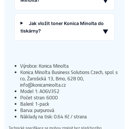
Minolta?
▼
Jak vložit toner Konica Minolta do
tiskárny?
▼
Výrobce: Konica Minolta
Konica Minolta Business Solutions Czech, spol. s
r.o, Žarošická 13, Brno, 628 00,
info@konicaminolta.cz
Model 1: A06V352
Počet stran: 6000
Balení: 1-pack
Barva: purpurová
Náklady na tisk: 0.64 Kč / strana
Technické specifikace se mohou změnit bez předchozího