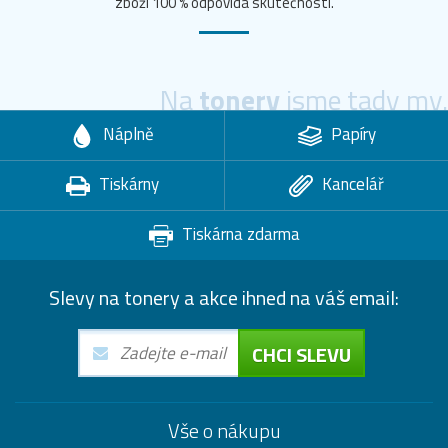
zboží 100 % odpovídá skutečnosti.
Na
tonery
jsme tady my.
Náplně
Papíry
Tiskárny
Kancelář
Tiskárna zdarma
Slevy na tonery a akce ihned na váš email:
CHCI SLEVU
Vše o nákupu