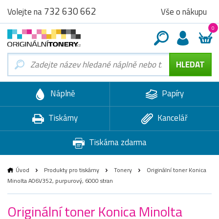
732 630 662
Vše o nákupu
Volejte na
0
Náplně
Papíry
Tiskárny
Kancelář
Tiskárna zdarma
Úvod
Produkty pro tiskárny
Tonery
Originální toner Konica
Minolta A06V352, purpurový, 6000 stran
Originální toner Konica Minolta