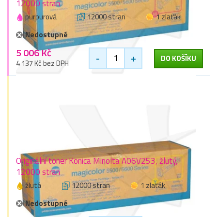
12000 stran
purpurová
12000 stran
1 zlaťák
Nedostupné
5 006 Kč
-
+
DO KOŠÍKU
4 137 Kč bez DPH
Originální toner Konica Minolta A06V253, žlutý,
12000 stran
žlutá
12000 stran
1 zlaťák
Nedostupné