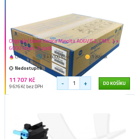
Originální toner Konica Minolta A06VJ52, CMY, 3 ×
6000 stran, 3-pack
CMY
3 × 6000 stran
1 zlaťák
Nedostupné
11 707 Kč
-
+
DO KOŠÍKU
9 676 Kč bez DPH