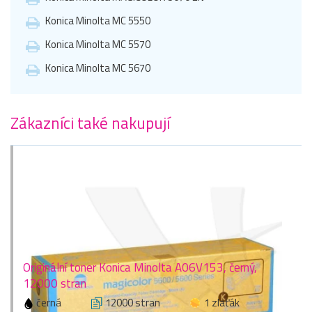
Konica Minolta MC 5550
Konica Minolta MC 5570
Konica Minolta MC 5670
Zákazníci také nakupují
Originální toner Konica Minolta A06V153, černý,
12000 stran
černá
12000 stran
1 zlaťák