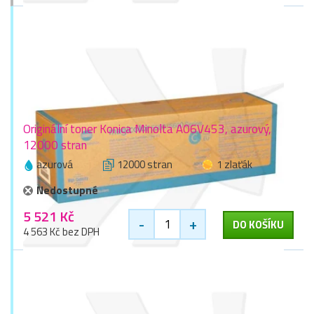
Originální toner Konica Minolta A06V453, azurový,
12000 stran
azurová
12000 stran
1 zlaťák
Nedostupné
5 521 Kč
-
+
DO KOŠÍKU
4 563 Kč bez DPH