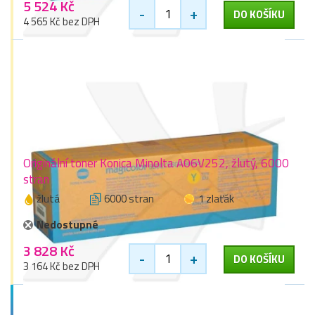
5 524 Kč
-
+
DO KOŠÍKU
4 565 Kč bez DPH
Originální toner Konica Minolta A06V252, žlutý, 6000
stran
žlutá
6000 stran
1 zlaťák
Nedostupné
3 828 Kč
-
+
DO KOŠÍKU
3 164 Kč bez DPH