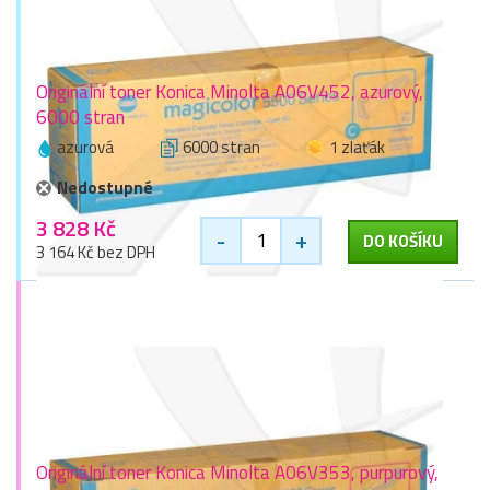
Originální toner Konica Minolta A06V452, azurový,
6000 stran
azurová
6000 stran
1 zlaťák
Nedostupné
3 828 Kč
-
+
DO KOŠÍKU
3 164 Kč bez DPH
Originální toner Konica Minolta A06V353, purpurový,