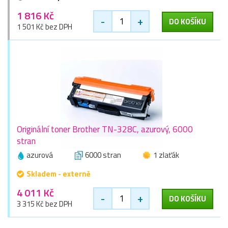
1 816 Kč
-
+
DO KOŠÍKU
1 501 Kč bez DPH
Originální toner Brother TN-328C, azurový, 6000
stran
azurová
6000 stran
1 zlaťák
Skladem - externě
4 011 Kč
-
+
DO KOŠÍKU
3 315 Kč bez DPH