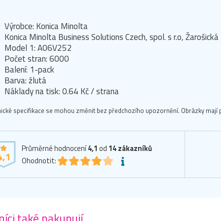
Výrobce: Konica Minolta
Konica Minolta Business Solutions Czech, spol. s r.o, Žarošick
Model 1: A06V252
Počet stran: 6000
Balení: 1-pack
Barva: žlutá
Náklady na tisk: 0.64 Kč / strana
ické specifikace se mohou změnit bez předchozího upozornění. Obrázky mají p
Průměrné hodnocení
4,1
od
14
zákazníků
4,1
Ohodnotit:
íci také nakupují