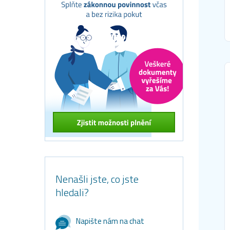
Nenašli jste, co jste
hledali?
Napište nám na chat