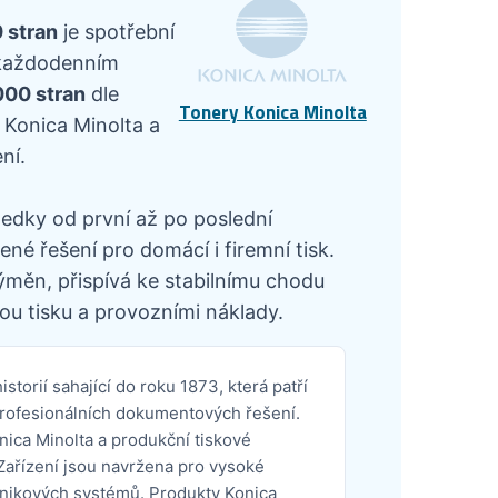
 stran
je spotřební
v každodenním
000 stran
dle
Tonery Konica Minolta
 Konica Minolta a
ní.
ledky od první až po poslední
né řešení pro domácí i firemní tisk.
ýměn, přispívá ke stabilnímu chodu
ou tisku a provozními náklady.
storií sahající do roku 1873, která patří
profesionálních dokumentových řešení.
nica Minolta a produkční tiskové
 Zařízení jsou navržena pro vysoké
odnikových systémů. Produkty Konica