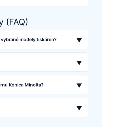
y (FAQ)
o vybrané modely tiskáren?
▼
▼
árnu Konica Minolta?
▼
▼