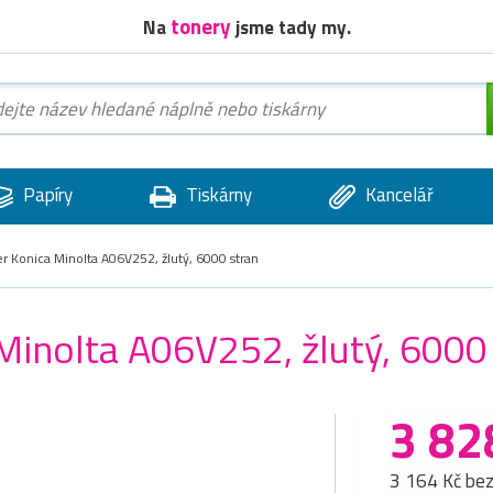
tonery
Na
jsme tady my.
Papíry
Tiskárny
Kancelář
er Konica Minolta A06V252, žlutý, 6000 stran
 Minolta A06V252, žlutý, 6000
3 82
3 164 Kč be