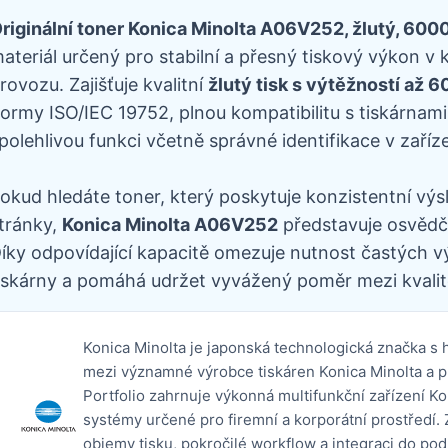
riginální toner Konica Minolta A06V252, žlutý, 6000
ateriál určený pro stabilní a přesný tiskový výkon 
rovozu. Zajišťuje kvalitní
žlutý tisk s výtěžností až 6
ormy ISO/IEC 19752, plnou kompatibilitu s tiskárnami
polehlivou funkci včetně správné identifikace v zaříze
okud hledáte toner, který poskytuje konzistentní výs
tránky,
Konica Minolta A06V252
představuje osvědče
íky odpovídající kapacitě omezuje nutnost častých v
iskárny a pomáhá udržet vyvážený poměr mezi kvalit
Konica Minolta je japonská technologická značka s hi
mezi významné výrobce tiskáren Konica Minolta a 
Portfolio zahrnuje výkonná multifunkční zařízení Ko
systémy určené pro firemní a korporátní prostředí.
objemy tisku, pokročilé workflow a integraci do p