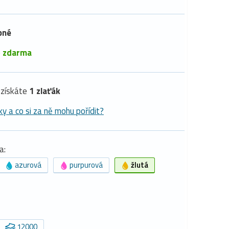
pné
é
zdarma
získáte
1 zlaťák
ky a co si za ně mohu pořídit?
a:
azurová
purpurová
žlutá
12000