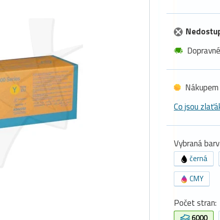
Nedostu
Dopravn
Nákupem 
Co jsou zlaťá
Vybraná barv
černá
CMY
Počet stran:
6000