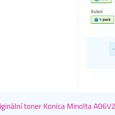
Balení:
1-pack
-
iginální toner Konica Minolta A06V2