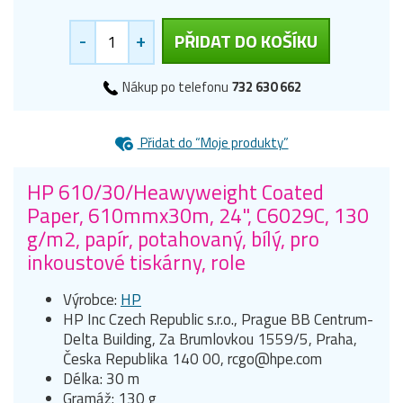
-
+
PŘIDAT DO KOŠÍKU
Nákup po telefonu
732 630 662
Přidat do “Moje produkty”
HP 610/30/Heawyweight Coated
Paper, 610mmx30m, 24", C6029C, 130
g/m2, papír, potahovaný, bílý, pro
inkoustové tiskárny, role
Výrobce:
HP
HP Inc Czech Republic s.r.o., Prague BB Centrum-
Delta Building, Za Brumlovkou 1559/5, Praha,
Česka Republika 140 00, rcgo@hpe.com
Délka: 30 m
Gramáž: 130 g