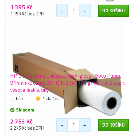
1 395 Kč
-
+
DO KOŠÍKU
1 153 Kč bez DPH
HP 914/30.5m/Universal High-gloss Photo Paper,
914mmx30.5m, 36", Q1427A, 171 g/m2, foto papír,
vysoce lesklý, bílý
bílá
1 zlaťák
Skladem
2 753 Kč
-
+
DO KOŠÍKU
2 275 Kč bez DPH