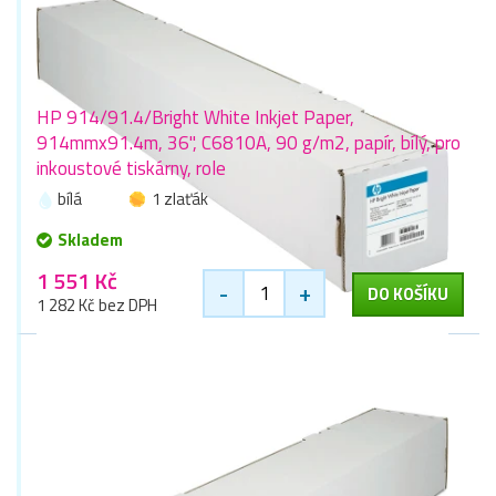
HP 914/91.4/Bright White Inkjet Paper,
914mmx91.4m, 36", C6810A, 90 g/m2, papír, bílý, pro
inkoustové tiskárny, role
bílá
1 zlaťák
Skladem
1 551 Kč
-
+
DO KOŠÍKU
1 282 Kč bez DPH