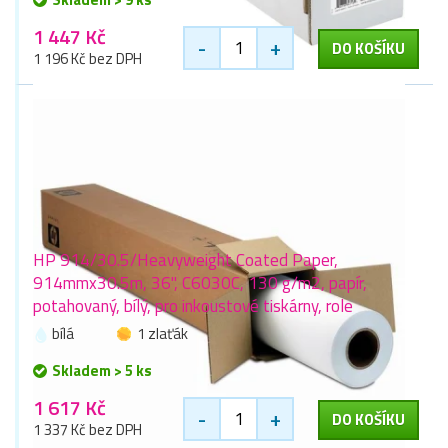
1 447 Kč
-
+
DO KOŠÍKU
1 196 Kč bez DPH
HP 914/30.5/Heavyweight Coated Paper,
914mmx30.5m, 36", C6030C, 130 g/m2, papír,
potahovaný, bílý, pro inkoustové tiskárny, role
bílá
1 zlaťák
Skladem > 5 ks
1 617 Kč
-
+
DO KOŠÍKU
1 337 Kč bez DPH