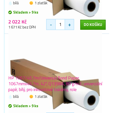
bílá
1 zlaťák
Skladem > 9 ks
2 022 Kč
-
+
DO KOŠÍKU
1 671 Kč bez DPH
HP 1067/45.7m/Universal Bond Paper,
1067mmx45.7m, 42", Q1398A, 80 g/m2, univerzální
papír, bílý, pro inkoustové tiskárny, role
bílá
1 zlaťák
Skladem > 9 ks