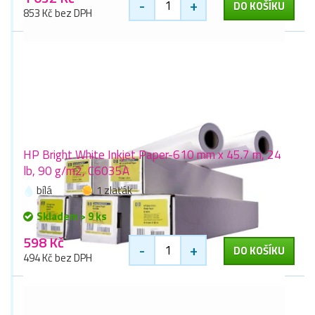
-
+
DO KOŠÍKU
853 Kč bez DPH
HP Bright White Inkjet Paper-610 mm x 45.7 m, 24
lb, 90 g/m2, C6035A
bílá
1 zlaťák
Skladem > 9 ks
598 Kč
-
+
DO KOŠÍKU
494 Kč bez DPH