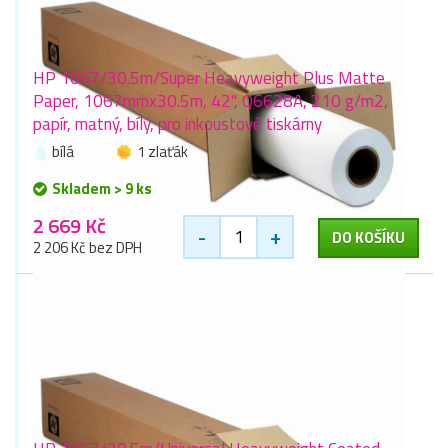
HP 1067/30.5m/Super Heavyweight Plus Matte
Paper, 1067mmx30.5m, 42", Q6628A, 210 g/m2,
papír, matný, bílý, pro inkoustové tiskárny
bílá
1 zlaťák
Skladem > 9 ks
2 669 Kč
-
+
DO KOŠÍKU
2 206 Kč bez DPH