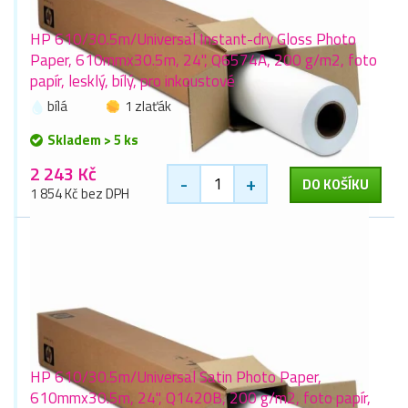
HP 610/30.5m/Universal Instant-dry Gloss Photo
Paper, 610mmx30.5m, 24", Q6574A, 200 g/m2, foto
papír, lesklý, bílý, pro inkoustové
bílá
1 zlaťák
Skladem > 5 ks
2 243 Kč
-
+
DO KOŠÍKU
1 854 Kč bez DPH
HP 610/30.5m/Universal Satin Photo Paper,
610mmx30.5m, 24", Q1420B, 200 g/m2, foto papír,