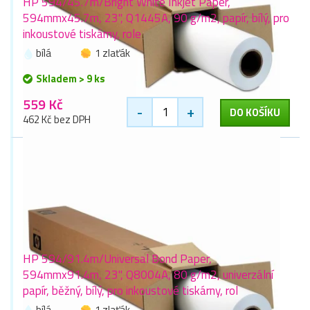
HP 594/45.7m/Bright White Inkjet Paper,
594mmx45.7m, 23", Q1445A, 90 g/m2, papír, bílý, pro
inkoustové tiskárny, role
bílá
1 zlaťák
Skladem > 9 ks
559 Kč
-
+
DO KOŠÍKU
462 Kč bez DPH
HP 594/91.4m/Universal Bond Paper,
594mmx91.4m, 23", Q8004A, 80 g/m2, univerzální
papír, běžný, bílý, pro inkoustové tiskárny, rol
bílá
1 zlaťák