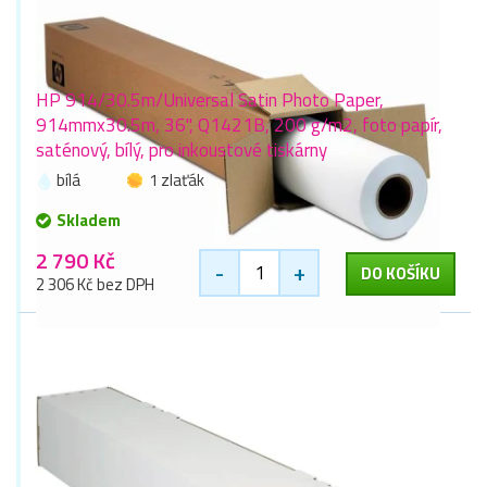
HP 914/30.5m/Universal Satin Photo Paper,
914mmx30.5m, 36", Q1421B, 200 g/m2, foto papír,
saténový, bílý, pro inkoustové tiskárny
bílá
1 zlaťák
Skladem
2 790 Kč
-
+
DO KOŠÍKU
2 306 Kč bez DPH