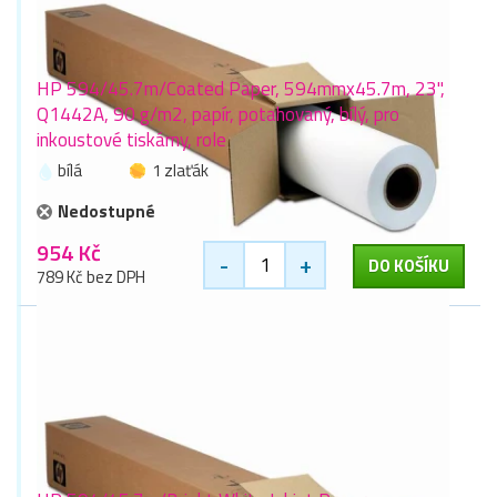
HP 594/45.7m/Coated Paper, 594mmx45.7m, 23",
Q1442A, 90 g/m2, papír, potahovaný, bílý, pro
inkoustové tiskárny, role
bílá
1 zlaťák
Nedostupné
954 Kč
-
+
DO KOŠÍKU
789 Kč bez DPH