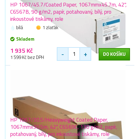
HP 1067/45.7/Coated Paper, 1067mmx45.7m, 42",
C6567B, 90 g/m2, papír, potahovaný, bílý, pro
inkoustové tiskárny, role
bílá
1 zlaťák
Skladem
1 935 Kč
-
+
DO KOŠÍKU
1 599 Kč bez DPH
HP 1067/30.5/Heavyweight Coated Paper,
1067mmx30.5m, 42", C6569C, 130 g/m2, papír,
potahovaný, bílý, pro inkoustové tiskárny, role