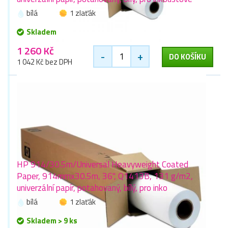
bílá
1 zlaťák
Skladem
1 260 Kč
-
+
DO KOŠÍKU
1 042 Kč bez DPH
HP 914/30.5m/Universal Heavyweight Coated
Paper, 914mmx30.5m, 36", Q1413B, 131 g/m2,
univerzální papír, potahovaný, bílý, pro inko
bílá
1 zlaťák
Skladem > 9 ks