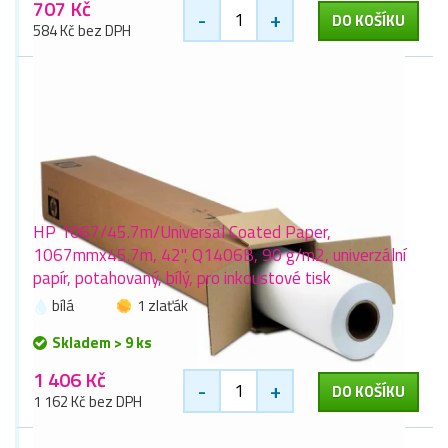
707 Kč
-
+
DO KOŠÍKU
584 Kč bez DPH
HP 1067/45.7m/Universal Coated Paper,
1067mmx45.7m, 42", Q1406B, 90 g/m2, univerzální
papír, potahovaný, bílý, pro inkoustové tisk
bílá
1 zlaťák
Skladem > 9 ks
1 406 Kč
-
+
DO KOŠÍKU
1 162 Kč bez DPH