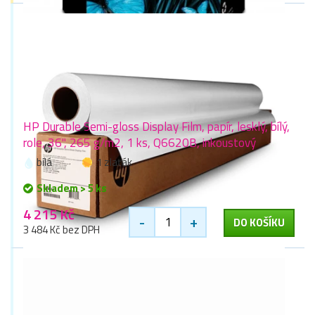
HP Durable Semi-gloss Display Film, papír, lesklý, bílý,
role, 36", 265 g/m2, 1 ks, Q6620B, inkoustový
bílá
1 zlaťák
Skladem > 5 ks
4 215 Kč
-
+
DO KOŠÍKU
3 484 Kč bez DPH