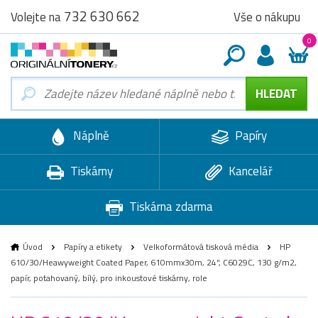
732 630 662
Vše o nákupu
Volejte na
0
Náplně
Papíry
Tiskárny
Kancelář
Tiskárna zdarma
Úvod
Papíry a etikety
Velkoformátová tisková média
HP
610/30/Heawyweight Coated Paper, 610mmx30m, 24", C6029C, 130 g/m2,
papír, potahovaný, bílý, pro inkoustové tiskárny, role