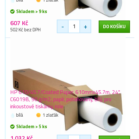
Skladem > 9 ks
607 Kč
-
+
DO KOŠÍKU
502 Kč bez DPH
HP 610/45.7/Coated Paper, 610mmx45.7m, 24",
C6019B, 90 g/m2, papír, potahovaný, bílý, pro
inkoustové tiskárny, role
bílá
1 zlaťák
Skladem > 5 ks
1 032 Kč