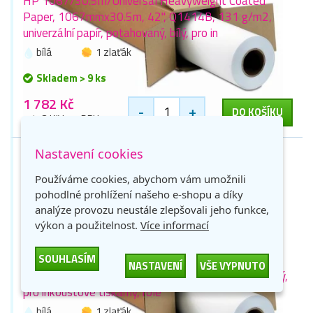
HP 1067/30.5m/Universal Heavyweight Coated
Paper, 1067mmx30.5m, 42", Q1414B, 131 g/m2,
univerzální papír, potahovaný, bílý, pro in
bílá
1 zlaťák
Skladem > 9 ks
1 782 Kč
-
+
DO KOŠÍKU
1 473 Kč bez DPH
Nastavení cookies
Používáme cookies, abychom vám umožnili
pohodlné prohlížení našeho e-shopu a díky
analýze provozu neustále zlepšovali jeho funkce,
výkon a použitelnost.
Více informací
SOUHLASÍM
HP 1067/30.5m/Universal Satin Photo Paper,
NASTAVENÍ
VŠE VYPNUTO
1067mmx30.5m, 42", Q1422B, 200 g/m2, papír, bílý,
pro inkoustové tiskárny, role
bílá
1 zlaťák