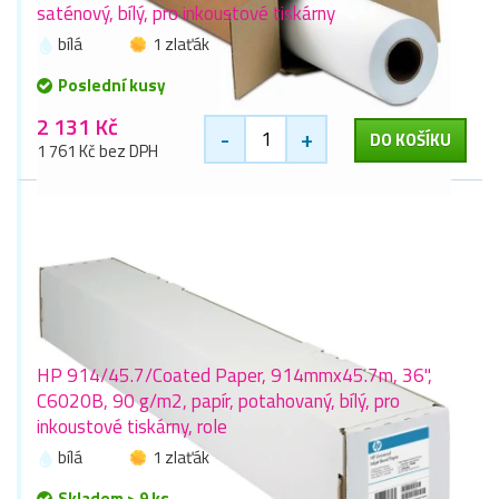
saténový, bílý, pro inkoustové tiskárny
bílá
1 zlaťák
Poslední kusy
2 131 Kč
-
+
DO KOŠÍKU
1 761 Kč bez DPH
HP 914/45.7/Coated Paper, 914mmx45.7m, 36",
C6020B, 90 g/m2, papír, potahovaný, bílý, pro
inkoustové tiskárny, role
bílá
1 zlaťák
Skladem > 9 ks