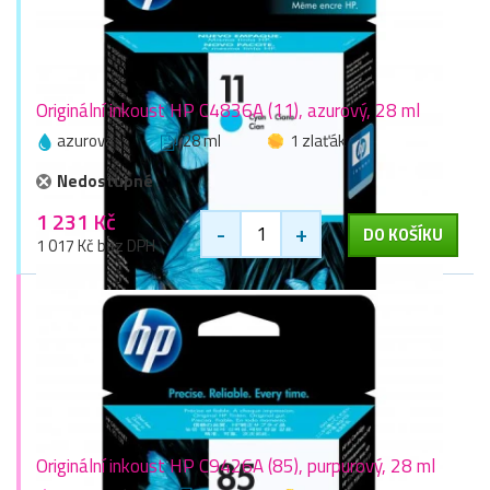
Originální inkoust HP C4836A (11), azurový, 28 ml
azurová
28 ml
1 zlaťák
Nedostupné
1 231 Kč
-
+
DO KOŠÍKU
1 017 Kč bez DPH
Originální inkoust HP C9426A (85), purpurový, 28 ml