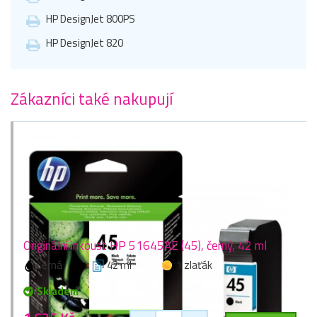
HP DesignJet 800PS
HP DesignJet 820
Zákazníci také nakupují
Originální inkoust HP 51645AE (45), černý, 42 ml
černá
42 ml
1 zlaťák
Skladem