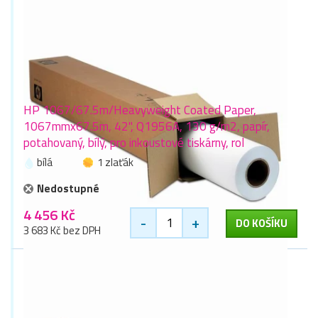
HP 1067/67.5m/Heavyweight Coated Paper,
1067mmx67.5m, 42", Q1956A, 130 g/m2, papír,
potahovaný, bílý, pro inkoustové tiskárny, rol
bílá
1 zlaťák
Nedostupné
4 456 Kč
-
+
DO KOŠÍKU
3 683 Kč bez DPH