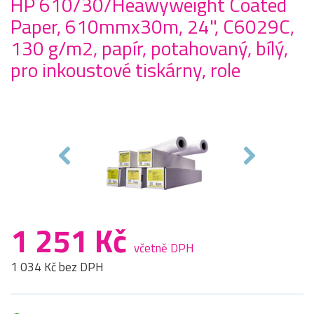
HP 610/30/Heawyweight Coated
Paper, 610mmx30m, 24", C6029C,
130 g/m2, papír, potahovaný, bílý,
pro inkoustové tiskárny, role
1 251 Kč
včetně DPH
1 034 Kč bez DPH