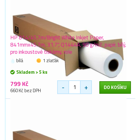
HP 814/45.7m/Bright White Inkjet Paper,
841mmx45.7m, 31.7", Q1444A, 90 g/m2, papír, bílý,
pro inkoustové tiskárny, role
bílá
1 zlaťák
Skladem > 5 ks
799 Kč
-
+
DO KOŠÍKU
660 Kč bez DPH