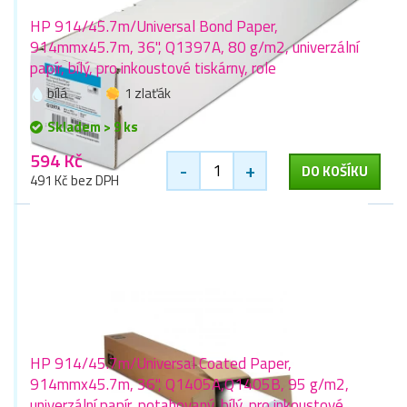
HP 914/45.7m/Universal Bond Paper,
914mmx45.7m, 36", Q1397A, 80 g/m2, univerzální
papír, bílý, pro inkoustové tiskárny, role
bílá
1 zlaťák
Skladem > 9 ks
594 Kč
-
+
DO KOŠÍKU
491 Kč bez DPH
HP 914/45.7m/Universal Coated Paper,
914mmx45.7m, 36", Q1405A,Q1405B, 95 g/m2,
univerzální papír, potahovaný, bílý, pro inkoustové