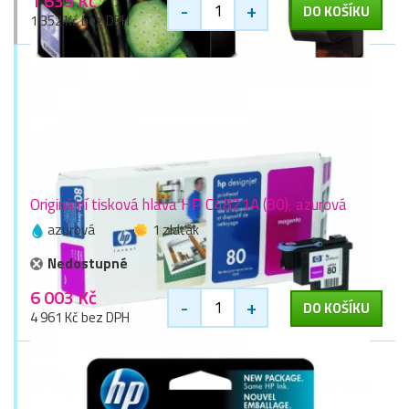
1 635 Kč
-
+
DO KOŠÍKU
1 352 Kč bez DPH
Originální tisková hlava HP C4821A (80), azurová
azurová
1 zlaťák
Nedostupné
6 003 Kč
-
+
DO KOŠÍKU
4 961 Kč bez DPH