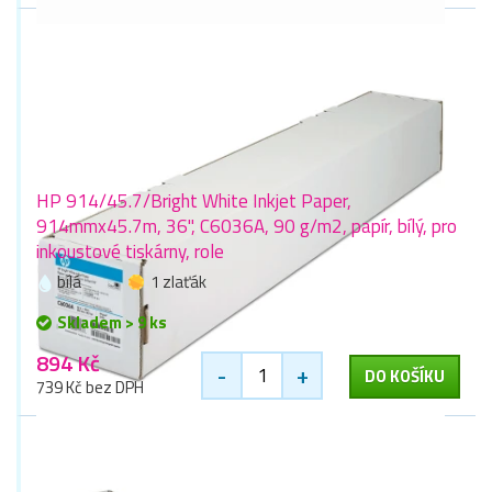
HP 914/45.7/Bright White Inkjet Paper,
914mmx45.7m, 36", C6036A, 90 g/m2, papír, bílý, pro
inkoustové tiskárny, role
bílá
1 zlaťák
Skladem > 9 ks
894 Kč
-
+
DO KOŠÍKU
739 Kč bez DPH