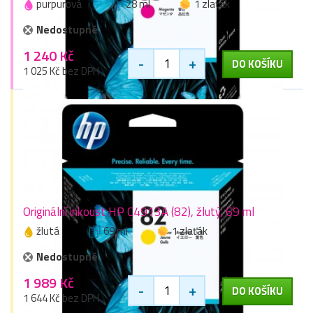
purpurová
28 ml
1 zlaťák
Nedostupné
1 240 Kč
-
+
DO KOŠÍKU
1 025 Kč bez DPH
Originální inkoust HP C4913A (82), žlutý, 69 ml
žlutá
69 ml
1 zlaťák
Nedostupné
1 989 Kč
-
+
DO KOŠÍKU
1 644 Kč bez DPH