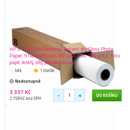
HP 914/30.5m/Universal Instant-dry Gloss Photo
Paper, 914mmx30.5m, 36", Q6575A, 190 g/m2, foto
papír, lesklý, bílý, pro inkoustové
bílá
1 zlaťák
Nedostupné
3 337 Kč
-
+
DO KOŠÍKU
2 758 Kč bez DPH