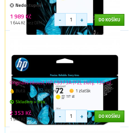
Nedostupné
1 989 Kč
-
+
DO KOŠÍKU
1 644 Kč bez DPH
Originální inkoust HP C9373A (72), žlutý, 130 ml
žlutá
130 ml
1 zlaťák
Skladem > 9 ks
2 353 Kč
-
+
DO KOŠÍKU
1 945 Kč bez DPH