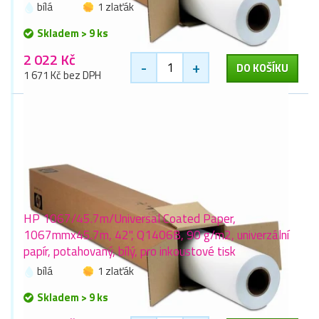
bílá
1 zlaťák
Skladem > 9 ks
2 022 Kč
-
+
DO KOŠÍKU
1 671 Kč bez DPH
HP 1067/45.7m/Universal Coated Paper,
1067mmx45.7m, 42", Q1406B, 90 g/m2, univerzální
papír, potahovaný, bílý, pro inkoustové tisk
bílá
1 zlaťák
Skladem > 9 ks