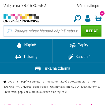
732 630 662
Vše o nákupu
Volejte na
0
Náplně
Papíry
Tiskárny
Kancelář
Tiskárna zdarma
Úvod
Papíry a etikety
Velkoformátová tisková média
HP
1067/45.7m/Universal Bond Paper, 1067mmx45.7m, 42", Q1398A, 80 g/m2,
univerzální papír, bílý, pro inkoustové tiskárny, role