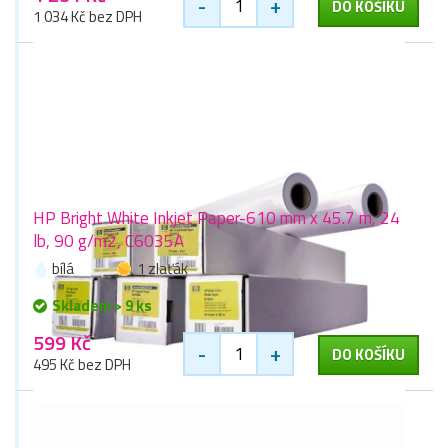
-
+
DO KOŠÍKU
1 034 Kč bez DPH
HP Bright White Inkjet Paper-610 mm x 45.7 m, 24
lb, 90 g/m2, C6035A
bílá
1 zlaťák
Skladem > 9 ks
599 Kč
-
+
DO KOŠÍKU
495 Kč bez DPH