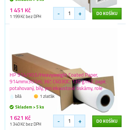
1 451 Kč
-
+
DO KOŠÍKU
1 199 Kč bez DPH
HP 914/30.5/Heavyweight Coated Paper,
914mmx30.5m, 36", C6030C, 130 g/m2, papír,
potahovaný, bílý, pro inkoustové tiskárny, role
bílá
1 zlaťák
Skladem > 5 ks
1 621 Kč
-
+
DO KOŠÍKU
1 340 Kč bez DPH