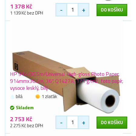
1 378 Kč
-
+
DO KOŠÍKU
1 139 Kč bez DPH
HP 914/30.5m/Universal High-gloss Photo Paper,
914mmx30.5m, 36", Q1427A, 171 g/m2, foto papír,
vysoce lesklý, bílý
bílá
1 zlaťák
Skladem
2 753 Kč
-
+
DO KOŠÍKU
2 275 Kč bez DPH