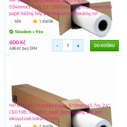
HP 594/91.4m/Universal Bond Paper,
594mmx91.4m, 23", Q8004A, 80 g/m2, univerzální
papír, běžný, bílý, pro inkoustové tiskárny, rol
bílá
1 zlaťák
Skladem > 9 ks
600 Kč
-
+
DO KOŠÍKU
496 Kč bez DPH
HP 610/45.7/Coated Paper, 610mmx45.7m, 24",
C6019B, 90 g/m2, papír, potahovaný, bílý, pro
inkoustové tiskárny, role
bílá
1 zlaťák