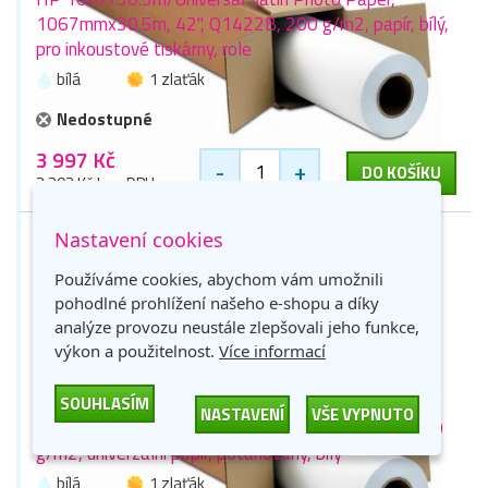
1067mmx30.5m, 42", Q1422B, 200 g/m2, papír, bílý,
pro inkoustové tiskárny, role
bílá
1 zlaťák
Nedostupné
3 997 Kč
-
+
DO KOŠÍKU
3 303 Kč bez DPH
Nastavení cookies
Používáme cookies, abychom vám umožnili
pohodlné prohlížení našeho e-shopu a díky
analýze provozu neustále zlepšovali jeho funkce,
výkon a použitelnost.
Více informací
HP 1524/30.5m/Universal Heavyweight Coated
SOUHLASÍM
NASTAVENÍ
VŠE VYPNUTO
Paper, 1524mmx30.5m, 60", Q1416A,Q1416B, 120
g/m2, univerzální papír, potahovaný, bílý
bílá
1 zlaťák