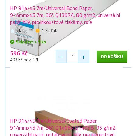
HP 914/45.7m/Universal Bond Paper,
914mmx45.7m, 36", Q1397A, 80 g/m2, univerzální
papír, bílý, pro inkoustové tiskárny, role
bílá
1 zlaťák
Skladem > 9 ks
596 Kč
-
+
DO KOŠÍKU
493 Kč bez DPH
HP 914/45.7m/Universal Coated Paper,
914mmx45.7m, 36", Q1405A,Q1405B, 95 g/m2,
univerzální papír, potahovaný, bílý, pro inkoustové