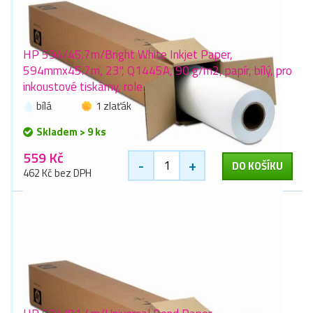
HP 594/45.7m/Bright White Inkjet Paper,
594mmx45.7m, 23", Q1445A, 90 g/m2, papír, bílý, pro
inkoustové tiskárny, role
bílá
1 zlaťák
Skladem > 9 ks
559 Kč
-
+
DO KOŠÍKU
462 Kč bez DPH