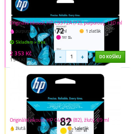
Originální inkoust HP C9372A (72), purpurový, 130 ml
purpurová
130 ml
1 zlaťák
Skladem > 9 ks
2 353 Kč
-
+
DO KOŠÍKU
1 945 Kč bez DPH
Originální inkoust HP C4913A (82), žlutý, 69 ml
žlutá
69 ml
1 zlaťák