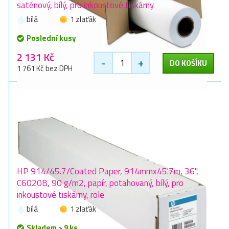
saténový, bílý, pro inkoustové tiskárny
bílá
1 zlaťák
Poslední kusy
2 131 Kč
-
+
DO KOŠÍKU
1 761 Kč bez DPH
HP 914/45.7/Coated Paper, 914mmx45.7m, 36",
C6020B, 90 g/m2, papír, potahovaný, bílý, pro
inkoustové tiskárny, role
bílá
1 zlaťák
Skladem > 9 ks