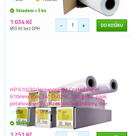
Skladem > 5 ks
1 034 Kč
-
+
DO KOŠÍKU
855 Kč bez DPH
HP 610/30/Heawyweight Coated Paper,
610mmx30m, 24", C6029C, 130 g/m2, papír,
potahovaný, bílý, pro inkoustové tiskárny, role
bílá
1 zlaťák
Skladem
1 251 Kč