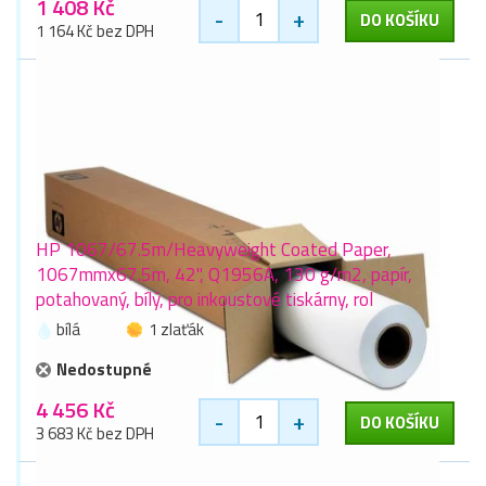
1 408 Kč
-
+
DO KOŠÍKU
1 164 Kč bez DPH
HP 1067/67.5m/Heavyweight Coated Paper,
1067mmx67.5m, 42", Q1956A, 130 g/m2, papír,
potahovaný, bílý, pro inkoustové tiskárny, rol
bílá
1 zlaťák
Nedostupné
4 456 Kč
-
+
DO KOŠÍKU
3 683 Kč bez DPH