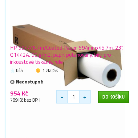
HP 594/45.7m/Coated Paper, 594mmx45.7m, 23",
Q1442A, 90 g/m2, papír, potahovaný, bílý, pro
inkoustové tiskárny, role
bílá
1 zlaťák
Nedostupné
954 Kč
-
+
DO KOŠÍKU
789 Kč bez DPH