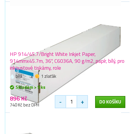
HP 914/45.7/Bright White Inkjet Paper,
914mmx45.7m, 36", C6036A, 90 g/m2, papír, bílý, pro
inkoustové tiskárny, role
bílá
1 zlaťák
Skladem > 9 ks
896 Kč
-
+
DO KOŠÍKU
740 Kč bez DPH