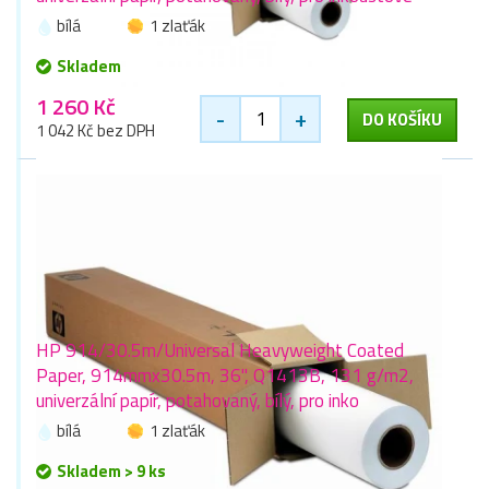
bílá
1 zlaťák
Skladem
1 260 Kč
-
+
DO KOŠÍKU
1 042 Kč bez DPH
HP 914/30.5m/Universal Heavyweight Coated
Paper, 914mmx30.5m, 36", Q1413B, 131 g/m2,
univerzální papír, potahovaný, bílý, pro inko
bílá
1 zlaťák
Skladem > 9 ks