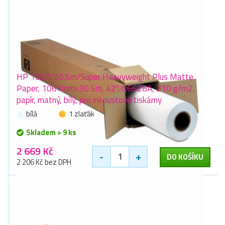
HP 1067/30.5m/Super Heavyweight Plus Matte
Paper, 1067mmx30.5m, 42", Q6628A, 210 g/m2,
papír, matný, bílý, pro inkoustové tiskárny
bílá
1 zlaťák
Skladem > 9 ks
2 669 Kč
-
+
DO KOŠÍKU
2 206 Kč bez DPH