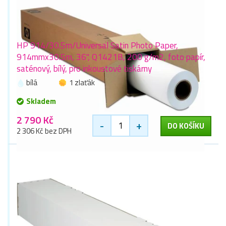
HP 914/30.5m/Universal Satin Photo Paper,
914mmx30.5m, 36", Q1421B, 200 g/m2, foto papír,
saténový, bílý, pro inkoustové tiskárny
bílá
1 zlaťák
Skladem
2 790 Kč
-
+
DO KOŠÍKU
2 306 Kč bez DPH