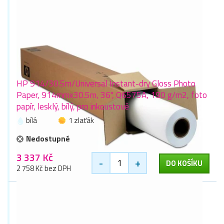
HP 914/30.5m/Universal Instant-dry Gloss Photo
Paper, 914mmx30.5m, 36", Q6575A, 190 g/m2, foto
papír, lesklý, bílý, pro inkoustové
bílá
1 zlaťák
Nedostupné
3 337 Kč
-
+
DO KOŠÍKU
2 758 Kč bez DPH