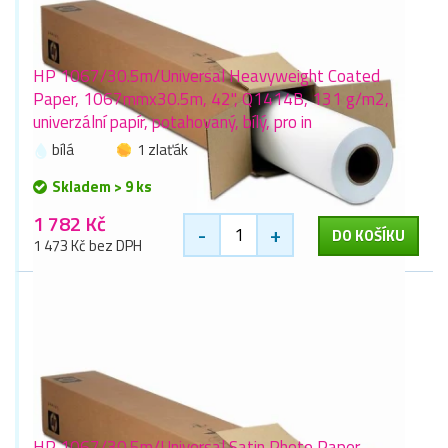
HP 1067/30.5m/Universal Heavyweight Coated
Paper, 1067mmx30.5m, 42", Q1414B, 131 g/m2,
univerzální papír, potahovaný, bílý, pro in
bílá
1 zlaťák
Skladem > 9 ks
1 782 Kč
-
+
DO KOŠÍKU
1 473 Kč bez DPH
HP 1067/30.5m/Universal Satin Photo Paper,