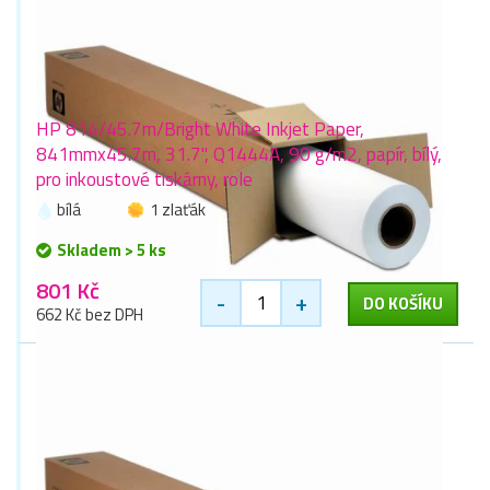
HP 814/45.7m/Bright White Inkjet Paper,
841mmx45.7m, 31.7", Q1444A, 90 g/m2, papír, bílý,
pro inkoustové tiskárny, role
bílá
1 zlaťák
Skladem > 5 ks
801 Kč
-
+
DO KOŠÍKU
662 Kč bez DPH