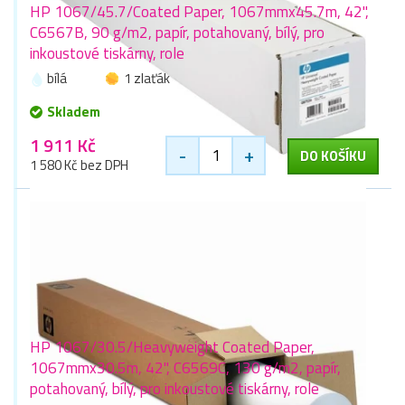
HP 1067/45.7/Coated Paper, 1067mmx45.7m, 42",
C6567B, 90 g/m2, papír, potahovaný, bílý, pro
inkoustové tiskárny, role
bílá
1 zlaťák
Skladem
1 911 Kč
-
+
DO KOŠÍKU
1 580 Kč bez DPH
HP 1067/30.5/Heavyweight Coated Paper,
1067mmx30.5m, 42", C6569C, 130 g/m2, papír,
potahovaný, bílý, pro inkoustové tiskárny, role