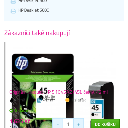
HP DeskJet 500
HP DeskJet 500C
Zákazníci také nakupují
Originální inkoust HP 51645AE (45), černý, 42 ml
černá
42 ml
1 zlaťák
Skladem
1 635 Kč
-
+
DO KOŠÍKU
1 352 Kč bez DPH