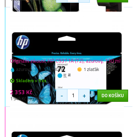
Originální inkoust HP C9371A (72), azurový, 130 ml
azurová
130 ml
1 zlaťák
Skladem > 9 ks
2 353 Kč
-
+
DO KOŠÍKU
1 945 Kč bez DPH