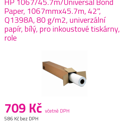
HP 1067/45.7m/Universal Bond
Paper, 1067mmx45.7m, 42",
Q1398A, 80 g/m2, univerzální
papír, bílý, pro inkoustové tiskárny,
role
709 Kč
včetně DPH
586 Kč bez DPH