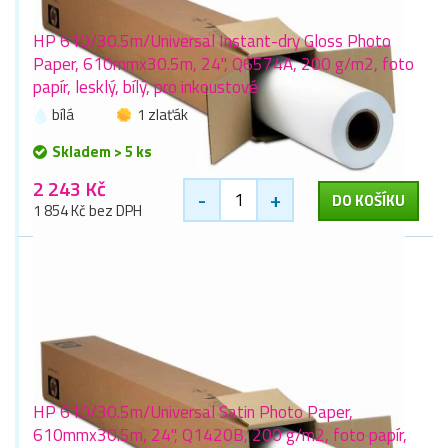
HP 610/30.5m/Universal Instant-dry Gloss Photo
Paper, 610mmx30.5m, 24", Q6574A, 200 g/m2, foto
papír, lesklý, bílý, pro inkoustové
bílá
1 zlaťák
Skladem > 5 ks
2 243 Kč
-
+
DO KOŠÍKU
1 854 Kč bez DPH
HP 610/30.5m/Universal Satin Photo Paper,
610mmx30.5m, 24", Q1420B, 200 g/m2, foto papír,