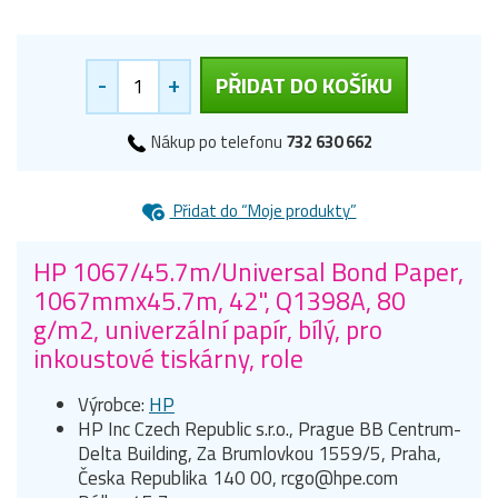
-
+
PŘIDAT DO KOŠÍKU
Nákup po telefonu
732 630 662
Přidat do “Moje produkty”
HP 1067/45.7m/Universal Bond Paper,
1067mmx45.7m, 42", Q1398A, 80
g/m2, univerzální papír, bílý, pro
inkoustové tiskárny, role
Výrobce:
HP
HP Inc Czech Republic s.r.o., Prague BB Centrum-
Delta Building, Za Brumlovkou 1559/5, Praha,
Česka Republika 140 00, rcgo@hpe.com