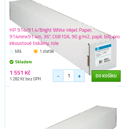
HP 914/91.4/Bright White Inkjet Paper,
914mmx91.4m, 36", C6810A, 90 g/m2, papír, bílý, pro
inkoustové tiskárny, role
bílá
1 zlaťák
Skladem
1 551 Kč
-
+
DO KOŠÍKU
1 282 Kč bez DPH