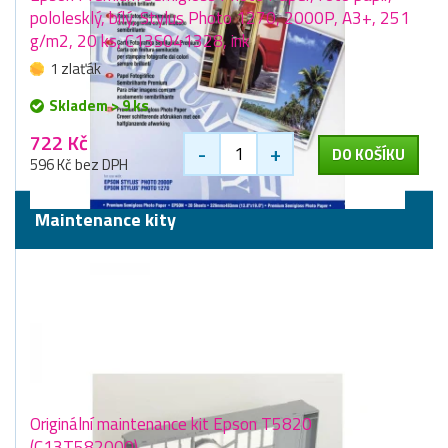
pololesklý, bílý, Stylus Photo 1270, 2000P, A3+, 251
g/m2, 20 ks, C13S041328, ink
1 zlaťák
Skladem > 9 ks
722 Kč
-
+
DO KOŠÍKU
596 Kč bez DPH
Maintenance kity
Originální maintenance kit Epson T5820
(C13T582000)