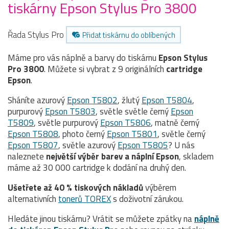
tiskárny Epson Stylus Pro 3800
Řada Stylus Pro
Přidat tiskárnu do oblíbených
Máme pro vás náplně a barvy do tiskárnu
Epson Stylus
Pro 3800
. Můžete si vybrat z 9 originálních
cartridge
Epson
.
Sháníte azurový
Epson T5802
, žlutý
Epson T5804
,
purpurový
Epson T5803
, světle světle černý
Epson
T5809
, světle purpurový
Epson T5806
, matně černý
Epson T5808
, photo černý
Epson T5801
, světle černý
Epson T5807
, světle azurový
Epson T5805
? U nás
naleznete
největší výběr barev a náplní Epson
, skladem
máme až 30 000 cartridge k dodání na druhý den.
Ušetřete až 40 % tiskových nákladů
výběrem
alternativních
tonerů TOREX
s doživotní zárukou.
Hledáte jinou tiskárnu? Vrátit se můžete zpátky na
náplně