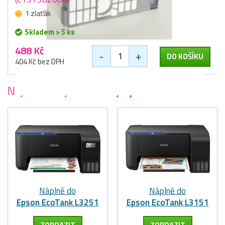
1 zlaťák
Skladem > 5 ks
488 Kč
-
+
DO KOŠÍKU
404 Kč bez DPH
Nejoblíbenější
tiskárny Epson
Náplně do
Náplně do
Epson EcoTank L3251
Epson EcoTank L3151