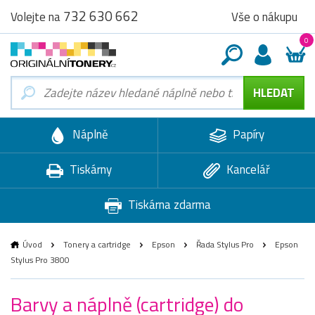
732 630 662
Vše o nákupu
Volejte na
0
Náplně
Papíry
Tiskárny
Kancelář
Tiskárna zdarma
Úvod
Tonery a cartridge
Epson
Řada Stylus Pro
Epson
Stylus Pro 3800
Barvy a náplně (cartridge) do