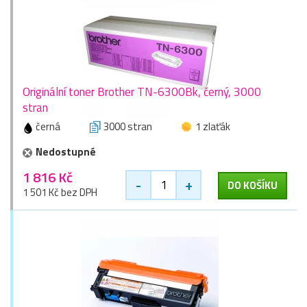
Originální toner Brother TN-6300Bk, černý, 3000
stran
černá
3000 stran
1 zlaťák
Nedostupné
1 816 Kč
-
+
DO KOŠÍKU
1 501 Kč bez DPH