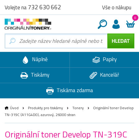
732 630 662
Vše o nákupu
Volejte na
0
Náplně
Papíry
Tiskárny
Kancelář
Tiskárna zdarma
Úvod
Produkty pro tiskárny
Tonery
Originální toner Develop
TN-319C (A11G4D0), azurový, 26000 stran
Originální toner Develop TN-319C