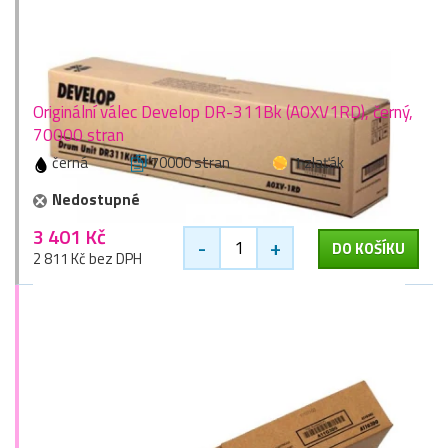
Originální válec Develop DR-311Bk (A0XV1RD), černý,
70000 stran
černá
70000 stran
1 zlaťák
Nedostupné
3 401 Kč
-
+
DO KOŠÍKU
2 811 Kč bez DPH