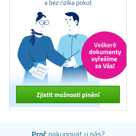
Proč
nakupovat u nás?