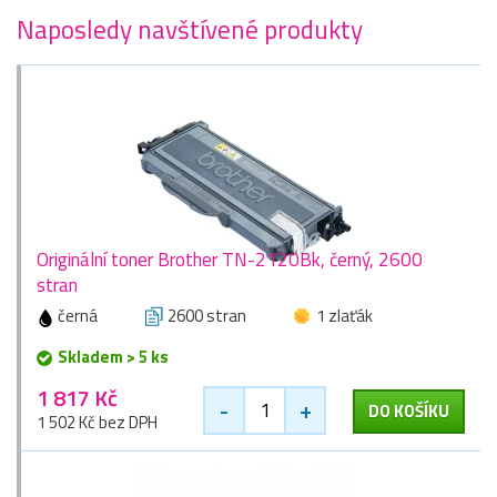
Naposledy navštívené produkty
Originální toner Brother TN-2120Bk, černý, 2600
stran
černá
2600 stran
1 zlaťák
Skladem > 5 ks
1 817 Kč
-
+
DO KOŠÍKU
1 502 Kč bez DPH