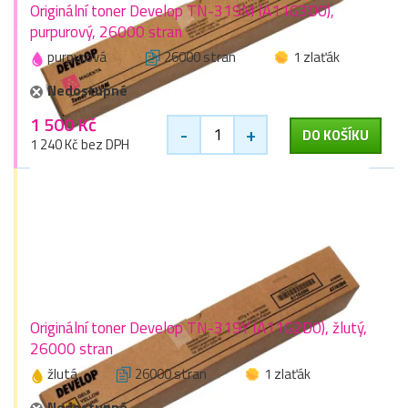
Originální toner Develop TN-319M (A11G3D0),
purpurový, 26000 stran
purpurová
26000 stran
1 zlaťák
Nedostupné
1 500 Kč
-
+
DO KOŠÍKU
1 240 Kč bez DPH
Originální toner Develop TN-319Y (A11G2D0), žlutý,
26000 stran
žlutá
26000 stran
1 zlaťák
Nedostupné