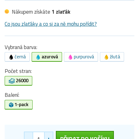
Nákupem získáte
1 zlaťák
Co jsou zlaťáky a co si za ně mohu pořídit?
Vybraná barva:
černá
azurová
purpurová
žlutá
Počet stran:
26000
Balení:
1-pack
-
+
PŘIDAT DO KOŠÍKU