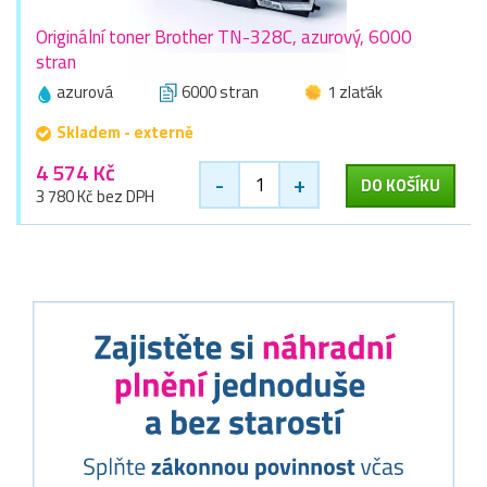
Originální toner Brother TN-328C, azurový, 6000
stran
azurová
6000 stran
1 zlaťák
Skladem - externě
4 574 Kč
-
+
DO KOŠÍKU
3 780 Kč bez DPH