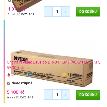
1 970 Kč
-
+
DO KOŠÍKU
1 628 Kč bez DPH
Originální válec Develop DR-311CMY (A0XV1TD), CMY,
55000 stran
CMY
55000 stran
1 zlaťák
Nedostupné
5 108 Kč
-
+
DO KOŠÍKU
4 222 Kč bez DPH