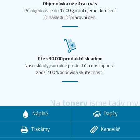
Objednávka už zítra u vás
Při objednávce do 17:00 garantujeme doručení
již následující pracovní den.
Přes 30 000 produktů skladem
Naše sklady jsou plné produktů a dostupnost
zboží 100 % odpovídá skutečnosti.
Na
tonery
jsme tady my.
Náplně
Papíry
Tiskárny
Kancelář