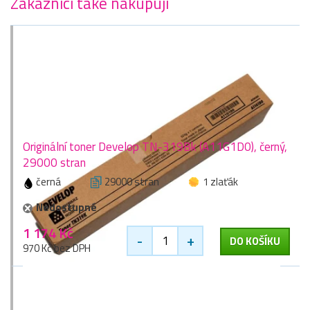
Zákazníci také nakupují
Originální toner Develop TN-319Bk (A11G1D0), černý,
29000 stran
černá
29000 stran
1 zlaťák
Nedostupné
1 174 Kč
-
+
DO KOŠÍKU
970 Kč bez DPH