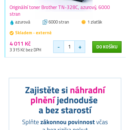
Originální toner Brother TN-328C, azurový, 6000
stran
azurová
6000 stran
1 zlaťák
Skladem - externě
4 011 Kč
-
+
DO KOŠÍKU
3 315 Kč bez DPH