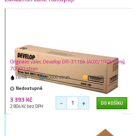
Originální válec Develop DR-311Bk (A0XV1RD), černý,
70000 stran
černá
70000 stran
1 zlaťák
Nedostupné
3 393 Kč
-
+
DO KOŠÍKU
2 804 Kč bez DPH