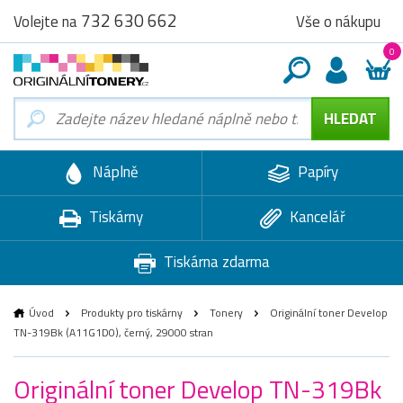
732 630 662
Vše o nákupu
Volejte na
0
Náplně
Papíry
Tiskárny
Kancelář
Tiskárna zdarma
Úvod
Produkty pro tiskárny
Tonery
Originální toner Develop
TN-319Bk (A11G1D0), černý, 29000 stran
Originální toner Develop TN-319Bk