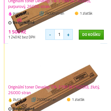
Originální toner Develop TN-319M (A11G3D0),
purpurový, 26000 stran
purpurová
26000 stran
1 zlaťák
Nedostupné
1 500 Kč
-
+
DO KOŠÍKU
1 240 Kč bez DPH
Originální toner Develop TN-319Y (A11G2D0), žlutý,
26000 stran
žlutá
26000 stran
1 zlaťák
Nedostupné