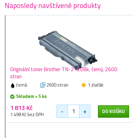
Naposledy navštívené produkty
Originální toner Brother TN-2120Bk, černý, 2600
stran
černá
2600 stran
1 zlaťák
Skladem > 5 ks
1 813 Kč
-
+
DO KOŠÍKU
1 498 Kč bez DPH