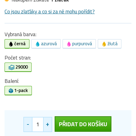
Co jsou zlaťáky a co si za ně mohu pořídit?
Vybraná barva:
černá
azurová
purpurová
žlutá
Počet stran:
29000
Balení:
1-pack
-
+
PŘIDAT DO KOŠÍKU