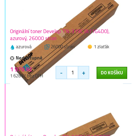
Originální toner Develop TN-319C (A11G4D0),
azurový, 26000 stran
azurová
26000 stran
1 zlaťák
Nedostupné
1 970 Kč
-
+
DO KOŠÍKU
1 628 Kč bez DPH