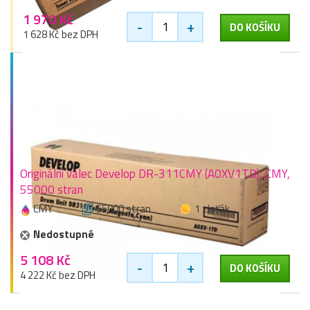
1 970 Kč
-
+
DO KOŠÍKU
1 628 Kč bez DPH
Originální válec Develop DR-311CMY (A0XV1TD), CMY,
55000 stran
CMY
55000 stran
1 zlaťák
Nedostupné
5 108 Kč
-
+
DO KOŠÍKU
4 222 Kč bez DPH