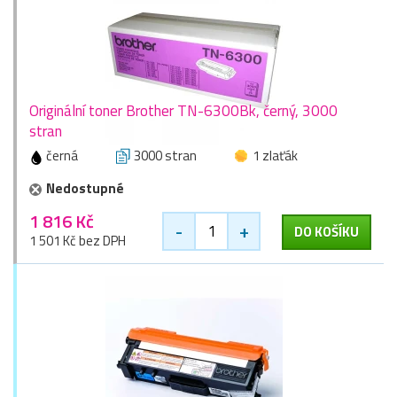
Originální toner Brother TN-6300Bk, černý, 3000
stran
černá
3000 stran
1 zlaťák
Nedostupné
1 816 Kč
-
+
DO KOŠÍKU
1 501 Kč bez DPH