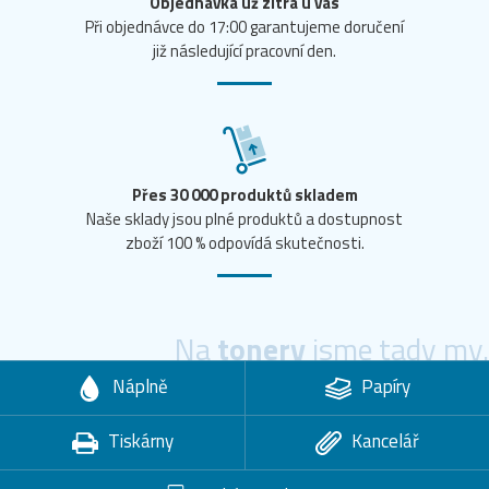
Objednávka už zítra u vás
Při objednávce do 17:00 garantujeme doručení
již následující pracovní den.
Přes 30 000 produktů skladem
Naše sklady jsou plné produktů a dostupnost
zboží 100 % odpovídá skutečnosti.
Na
tonery
jsme tady my.
Náplně
Papíry
Tiskárny
Kancelář