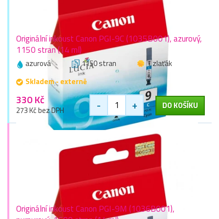
Originální inkoust Canon PGI-9C (1035B001), azurový,
1150 stran (14 ml)
azurová
1150 stran
1 zlaťák
Skladem - externě
330 Kč
-
+
DO KOŠÍKU
273 Kč bez DPH
Originální inkoust Canon PGI-9M (1036B001),