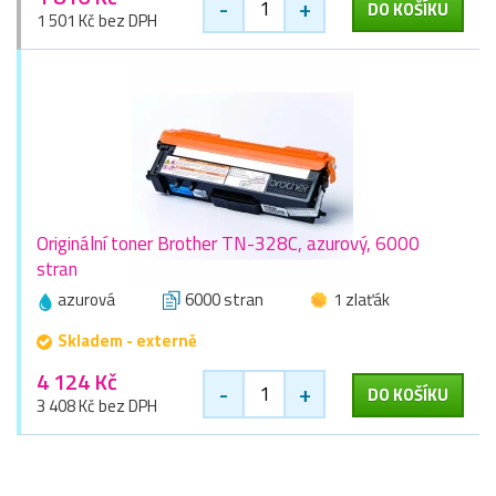
-
+
DO KOŠÍKU
1 501 Kč bez DPH
Originální toner Brother TN-328C, azurový, 6000
stran
azurová
6000 stran
1 zlaťák
Skladem - externě
4 124 Kč
-
+
DO KOŠÍKU
3 408 Kč bez DPH