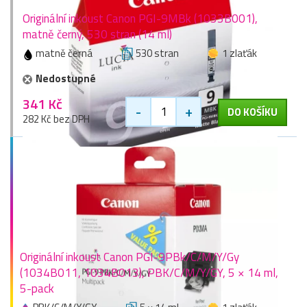
Originální inkoust Canon PGI-9MBk (1033B001),
matně černý, 530 stran (14 ml)
matně černá
530 stran
1 zlaťák
Nedostupné
341 Kč
-
+
DO KOŠÍKU
282 Kč bez DPH
Originální inkoust Canon PGI-9PBk/C/M/Y/Gy
(1034B011, 1034B013), PBK/C/M/Y/GY, 5 × 14 ml,
5-pack