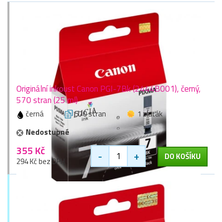
Originální inkoust Canon PGI-7Bk (2444B001), černý,
570 stran (25 ml)
černá
570 stran
1 zlaťák
Nedostupné
355 Kč
-
+
DO KOŠÍKU
294 Kč bez DPH