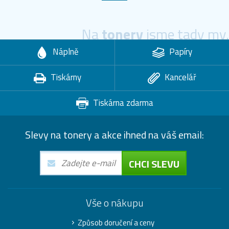
Na
tonery
jsme tady my.
Náplně
Papíry
Tiskárny
Kancelář
Tiskárna zdarma
Slevy na tonery a akce ihned na váš email:
CHCI SLEVU
Vše o nákupu
Způsob doručení a ceny