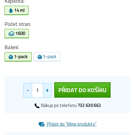
Kapacita:
14 ml
Počet stran:
1600
Balení:
1-pack
5-pack
-
+
PŘIDAT DO KOŠÍKU
Nákup po telefonu
732 630 662
Přidat do “Moje produkty”