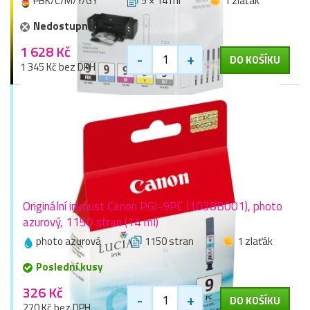
PBK/C/M/Y/GY
5 × 14 ml
1 zlaťák
Nedostupné
1 628 Kč
-
+
DO KOŠÍKU
1 345 Kč bez DPH
Originální inkoust Canon PGI-9PC (1038B001), photo
azurový, 1150 stran (14 ml)
photo azurová
1150 stran
1 zlaťák
Poslední kusy
326 Kč
-
+
DO KOŠÍKU
270 Kč bez DPH