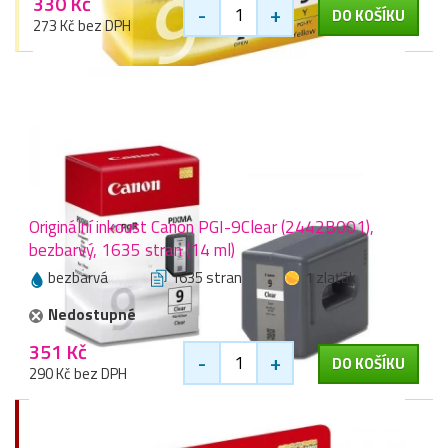
330 Kč
-
+
DO KOŠÍKU
273 Kč bez DPH
Originální inkoust Canon PGI-9Clear (2442B001),
bezbarvý, 1635 stran (14 ml)
bezbarvá
1635 stran
1 zlaťák
Nedostupné
351 Kč
-
+
DO KOŠÍKU
290 Kč bez DPH