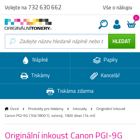
732 630 662
Vše o nákupu
Volejte na
0
Náplně
Papíry
Tiskárny
Kancelář
Tiskárna zdarma
Úvod
Produkty pro tiskárny
Inkousty
Originální inkoust
Canon PGI-9G (1041B001), zelený, 1600 stran (14 ml)
Originální inkoust Canon PGI-9G