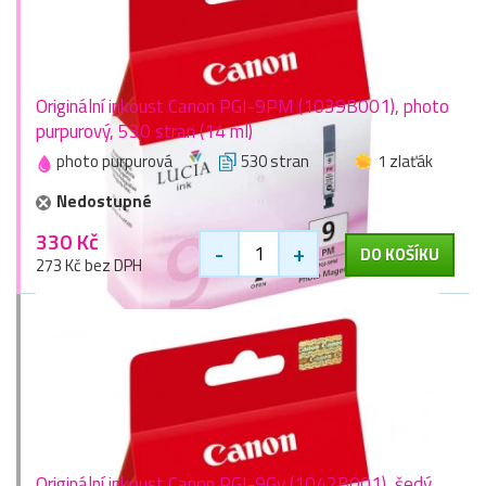
Originální inkoust Canon PGI-9PM (1039B001), photo
purpurový, 530 stran (14 ml)
photo purpurová
530 stran
1 zlaťák
Nedostupné
330 Kč
-
+
DO KOŠÍKU
273 Kč bez DPH
Originální inkoust Canon PGI-9Gy (1042B001), šedý,