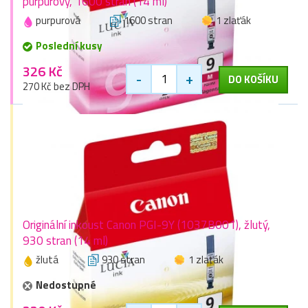
purpurový, 1600 stran (14 ml)
purpurová
1600 stran
1 zlaťák
Poslední kusy
326 Kč
-
+
DO KOŠÍKU
270 Kč bez DPH
Originální inkoust Canon PGI-9Y (1037B001), žlutý,
930 stran (14 ml)
žlutá
930 stran
1 zlaťák
Nedostupné