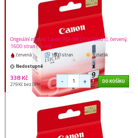
Originální inkoust Canon PGI-9R (1040B001), červený,
1600 stran (14 ml)
červená
1600 stran
1 zlaťák
Nedostupné
338 Kč
-
+
DO KOŠÍKU
279 Kč bez DPH