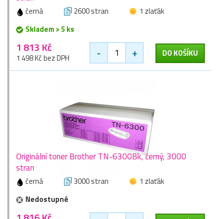
černá
2600 stran
1 zlaťák
Skladem > 5 ks
1 813 Kč
-
+
DO KOŠÍKU
1 498 Kč bez DPH
Originální toner Brother TN-6300Bk, černý, 3000
stran
černá
3000 stran
1 zlaťák
Nedostupné
1 816 Kč