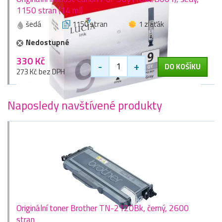
1150 stran (14 ml)
šedá
1150 stran
1 zlaťák
Nedostupné
330 Kč
-
+
DO KOŠÍKU
273 Kč bez DPH
Naposledy navštívené produkty
Originální toner Brother TN-2120Bk, černý, 2600
stran