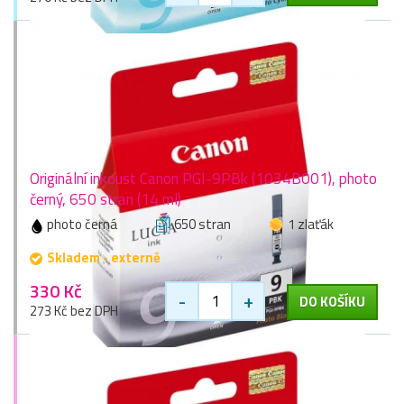
Originální inkoust Canon PGI-9PBk (1034B001), photo
černý, 650 stran (14 ml)
photo černá
650 stran
1 zlaťák
Skladem - externě
330 Kč
-
+
DO KOŠÍKU
273 Kč bez DPH