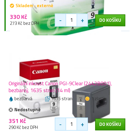
Skladem - externě
330 Kč
-
+
DO KOŠÍKU
273 Kč bez DPH
Originální inkoust Canon PGI-9Clear (2442B001),
bezbarvý, 1635 stran (14 ml)
bezbarvá
1635 stran
1 zlaťák
Nedostupné
351 Kč
-
+
DO KOŠÍKU
290 Kč bez DPH