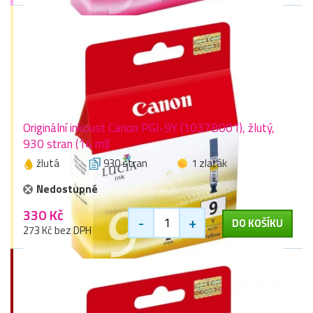
Originální inkoust Canon PGI-9Y (1037B001), žlutý,
930 stran (14 ml)
žlutá
930 stran
1 zlaťák
Nedostupné
330 Kč
-
+
DO KOŠÍKU
273 Kč bez DPH