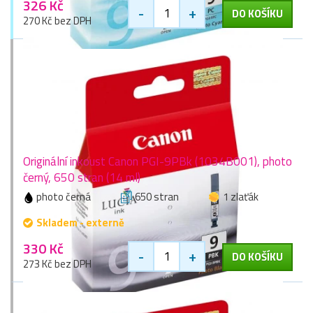
326 Kč
-
+
DO KOŠÍKU
270 Kč bez DPH
Originální inkoust Canon PGI-9PBk (1034B001), photo
černý, 650 stran (14 ml)
photo černá
650 stran
1 zlaťák
Skladem - externě
330 Kč
-
+
DO KOŠÍKU
273 Kč bez DPH