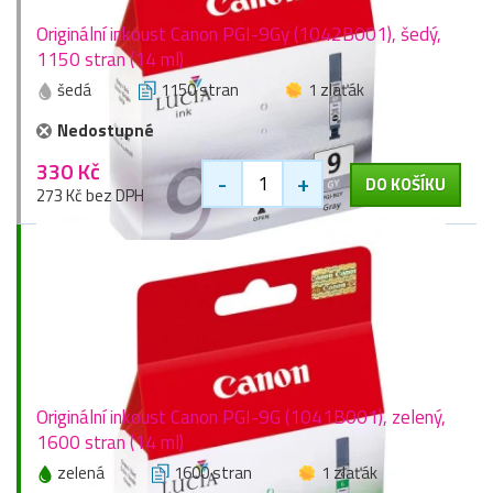
Originální inkoust Canon PGI-9Gy (1042B001), šedý,
1150 stran (14 ml)
šedá
1150 stran
1 zlaťák
Nedostupné
330 Kč
-
+
DO KOŠÍKU
273 Kč bez DPH
Originální inkoust Canon PGI-9G (1041B001), zelený,
1600 stran (14 ml)
zelená
1600 stran
1 zlaťák