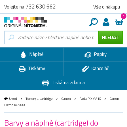
732 630 662
Vše o nákupu
Volejte na
0
Náplně
Papíry
Tiskárny
Kancelář
Tiskárna zdarma
Úvod
Tonery a cartridge
Canon
Řada PIXMA iX
Canon
Pixma iX7000
Barvy a náplně (cartridge) do