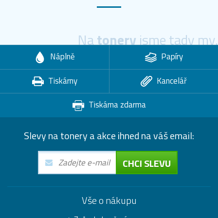
Na
tonery
jsme tady my.
Náplně
Papíry
Tiskárny
Kancelář
Tiskárna zdarma
Slevy na tonery a akce ihned na váš email:
CHCI SLEVU
Vše o nákupu