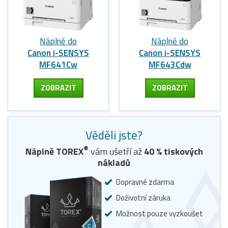
Náplně do
Náplně do
Canon i-SENSYS
Canon i-SENSYS
MF641Cw
MF643Cdw
ZOBRAZIT
ZOBRAZIT
Věděli jste?
®
Náplně TOREX
vám ušetří až
40
% tiskových
nákladů
Dopravné zdarma
Doživotní záruka
Možnost pouze vyzkoušet