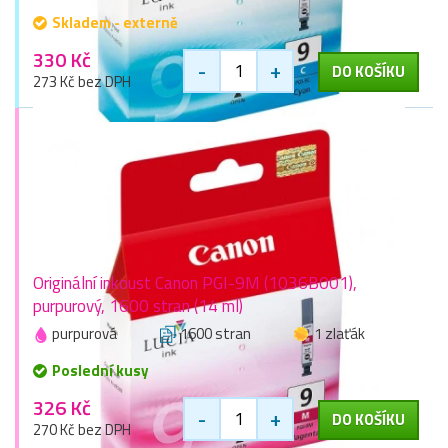
Skladem - externě
330 Kč
-
+
DO KOŠÍKU
273 Kč bez DPH
Originální inkoust Canon PGI-9M (1036B001),
purpurový, 1600 stran (14 ml)
purpurová
1600 stran
1 zlaťák
Poslední kusy
326 Kč
-
+
DO KOŠÍKU
270 Kč bez DPH