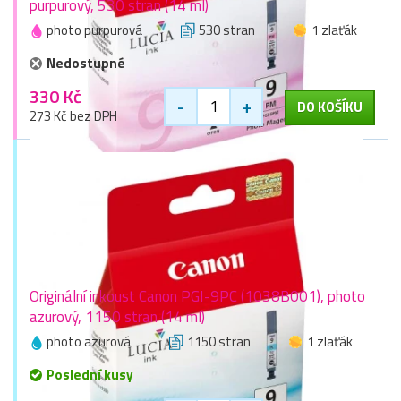
purpurový, 530 stran (14 ml)
photo purpurová
530 stran
1 zlaťák
Nedostupné
330 Kč
-
+
DO KOŠÍKU
273 Kč bez DPH
Originální inkoust Canon PGI-9PC (1038B001), photo
azurový, 1150 stran (14 ml)
photo azurová
1150 stran
1 zlaťák
Poslední kusy