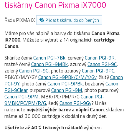
tiskárny Canon Pixma iX7000
Řada PIXMA iX
Přidat tiskárnu do oblíbených
Máme pro vás náplně a barvy do tiskárnu
Canon Pixma
iX7000
. Můžete si vybrat z 14 originálních
cartridge
Canon
.
Sháníte černý
Canon PGI-7Bk
, červený
Canon PGI-9R
,
matně černý
Canon PGI-9MBk
, azurový
Canon PGI-9C
,
zelený
Canon PGI-9G
, photo azurový
Canon PGI-9PC
,
PBK/C/M/Y/GY
Canon PGI-9PBk/C/M/Y/Gy
, žlutý
Canon
PGI-9Y
, photo černý
Canon PGI-9PBk
, bezbarvý
Canon
PGI-9Clear
, purpurový
Canon PGI-9M
, photo purpurový
Canon PGI-9PM
, MBK/PC/PM/R/G
Canon PGI-
9MBK/PC/PM/R/G
, šedý
Canon PGI-9Gy
? U nás
naleznete
největší výběr barev a náplní Canon
, skladem
máme až 30 000 cartridge k dodání na druhý den.
Ušetřete až 40 % tiskových nákladů
výběrem