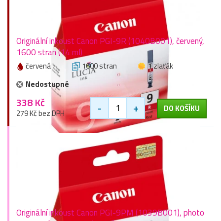
Originální inkoust Canon PGI-9R (1040B001), červený,
1600 stran (14 ml)
červená
1600 stran
1 zlaťák
Nedostupné
338 Kč
-
+
DO KOŠÍKU
279 Kč bez DPH
Originální inkoust Canon PGI-9PM (1039B001), photo