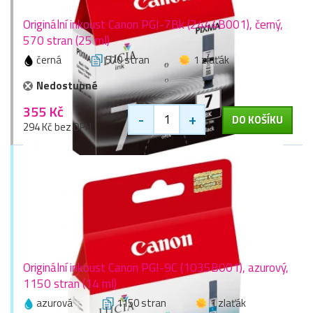
Originální inkoust Canon PGI-7Bk (2444B001), černý,
570 stran (25 ml)
černá
570 stran
1 zlaťák
Nedostupné
355 Kč
-
+
DO KOŠÍKU
294 Kč bez DPH
Originální inkoust Canon PGI-9C (1035B001), azurový,
1150 stran (14 ml)
azurová
1150 stran
1 zlaťák