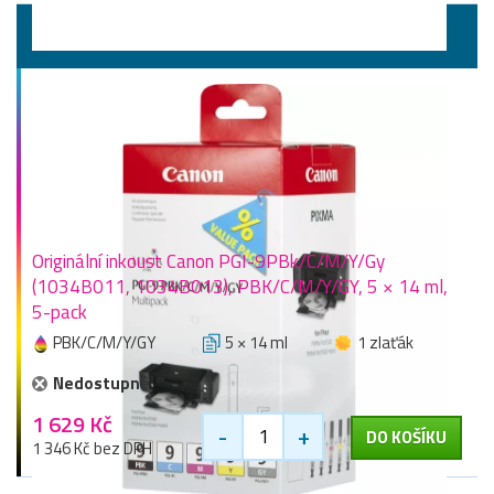
Výhodné sady
Originální inkoust Canon PGI-9PBk/C/M/Y/Gy
(1034B011, 1034B013), PBK/C/M/Y/GY, 5 × 14 ml,
5-pack
PBK/C/M/Y/GY
5 × 14 ml
1 zlaťák
Nedostupné
1 629 Kč
-
+
DO KOŠÍKU
1 346 Kč bez DPH