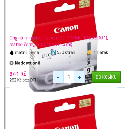
Originální inkoust Canon PGI-9MBk (1033B001),
matně černý, 530 stran (14 ml)
matně černá
530 stran
1 zlaťák
Nedostupné
341 Kč
-
+
DO KOŠÍKU
282 Kč bez DPH