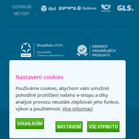
DOPRAVNÍ
METODY
Nastavení cookies
Používáme cookies, abychom vám umožnili
pohodlné prohlížení našeho e-shopu a díky
analýze provozu neustále zlepšovali jeho funkce,
výkon a použitelnost.
Více informací
Česká republika
Slovensko
SOUHLASÍM
NASTAVENÍ
VŠE VYPNUTO
© 2026
Printonia s.r.o.
Všechna práva vyhrazena