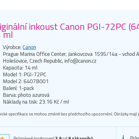
iginální inkoust Canon PGI-72PC (
 ml
Výrobce:
Canon
Prague Marina Office Center, Jankovcova 1595/14a - vchod A
Holešovice, Czech Republic, info@canon.cz
Kapacita: 14 ml
Model 1: PGI-72PC
Model 2: 6407B001
Balení: 1-pack
Barva: photo azurová
Náklady na tisk: 23.16 Kč / ml
ické specifikace se mohou změnit bez předchozího upozornění. Obrázky mají p
Práv
Průměrné hodnocení
3,9
od
8
zákazníků