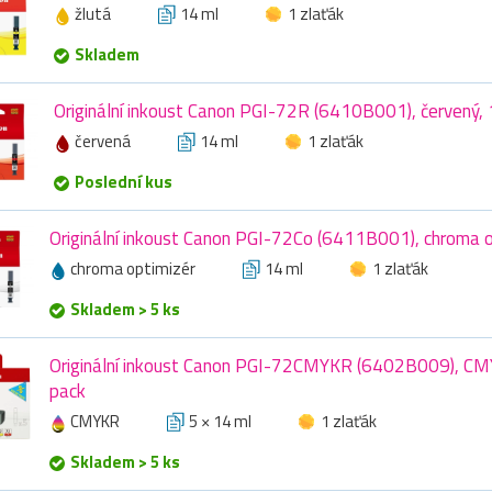
žlutá
14 ml
1 zlaťák
Skladem
Originální inkoust Canon PGI-72R (6410B001), červený,
červená
14 ml
1 zlaťák
Poslední kus
Originální inkoust Canon PGI-72Co (6411B001), chroma o
chroma optimizér
14 ml
1 zlaťák
Skladem > 5 ks
Originální inkoust Canon PGI-72CMYKR (6402B009), CMY
pack
CMYKR
5 × 14 ml
1 zlaťák
Skladem > 5 ks