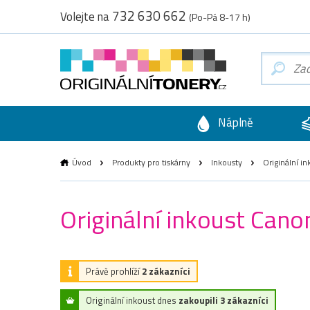
732 630 662
Volejte na
(Po-Pá 8-17 h)
Náplně
Úvod
Produkty pro tiskárny
Inkousty
Originální i
Originální inkoust Can
Právě prohlíží
2 zákazníci
Originální inkoust dnes
zakoupili 3 zákazníci