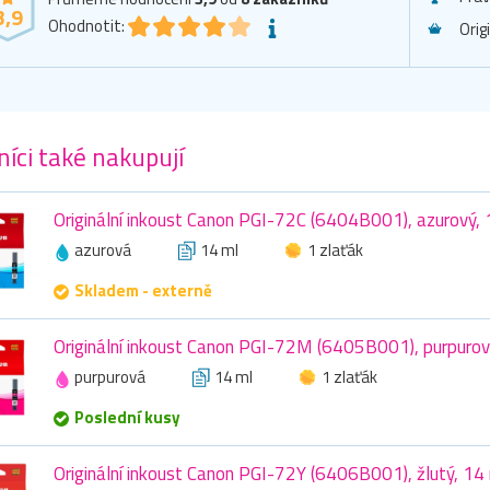
3,9
Ohodnotit:
Orig
íci také nakupují
Originální inkoust Canon PGI-72C (6404B001), azurový, 
azurová
14 ml
1 zlaťák
Skladem - externě
Originální inkoust Canon PGI-72M (6405B001), purpurov
purpurová
14 ml
1 zlaťák
Poslední kusy
Originální inkoust Canon PGI-72Y (6406B001), žlutý, 14