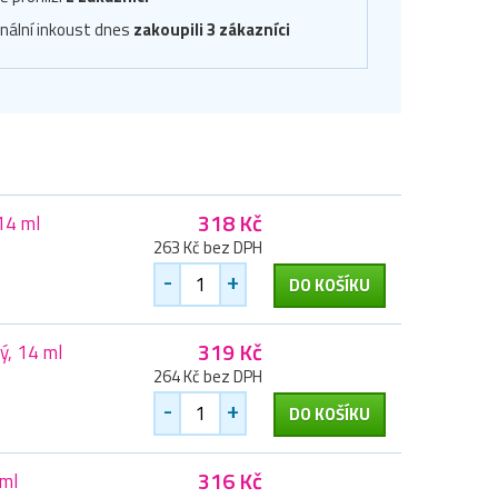
inální inkoust dnes
zakoupili 3 zákazníci
318 Kč
14 ml
263 Kč bez DPH
-
+
DO KOŠÍKU
319 Kč
ý, 14 ml
264 Kč bez DPH
-
+
DO KOŠÍKU
316 Kč
 ml