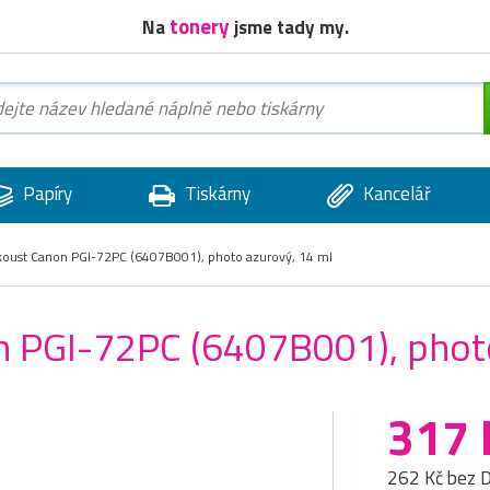
tonery
Na
jsme tady my.
Papíry
Tiskárny
Kancelář
nkoust Canon PGI-72PC (6407B001), photo azurový, 14 ml
on PGI-72PC (6407B001), phot
317 
262 Kč bez 