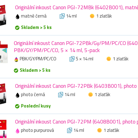
Originální inkoust Canon PGI-72MBk (6402B001), matně
matně černá
14 ml
1 zlaťák
Skladem > 5 ks
Originální inkoust Canon PGI-72PBk/Gy/PM/PC/CO (64
PBK/GY/PM/PC/CO, 5 × 14 ml, 5-pack
PBK/GY/PM/PC/CO
5 × 14 ml
1 zlaťák
Skladem > 5 ks
Originální inkoust Canon PGI-72PBk (6403B001), photo 
photo černá
14 ml
1 zlaťák
Poslední kusy
Originální inkoust Canon PGI-72PM (6408B001), photo 
photo purpurová
14 ml
1 zlaťák