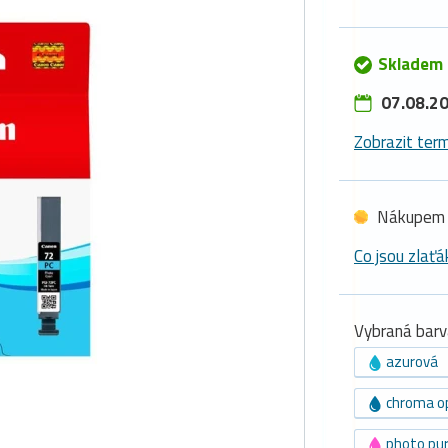
Skladem
07.08.20
Zobrazit term
Nákupem 
Co jsou zlaťá
Vybraná barv
azurová
chroma o
photo pu