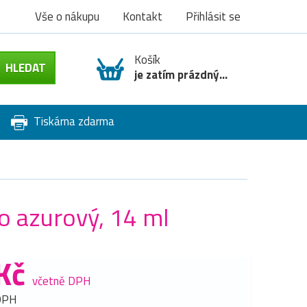
Vše o nákupu
Kontakt
Přihlásit se
Košík
je zatím prázdný...
Tiskárna zdarma
o azurový, 14 ml
Kč
včetně DPH
DPH