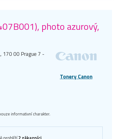
6407B001), photo azurový,
, 170 00 Prague 7 -
Tonery Canon
ouze informativní charakter.
ě prohlíží
2 zákazníci