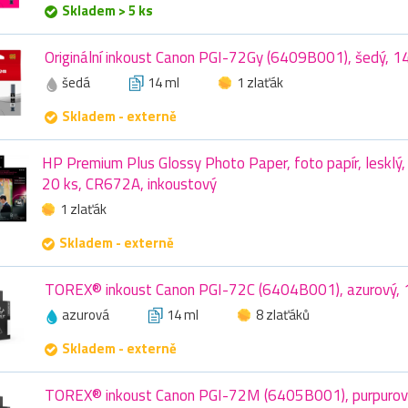
Skladem > 5 ks
Originální inkoust Canon PGI-72Gy (6409B001), šedý, 1
šedá
14 ml
1 zlaťák
Skladem - externě
HP Premium Plus Glossy Photo Paper, foto papír, lesklý,
20 ks, CR672A, inkoustový
1 zlaťák
Skladem - externě
TOREX® inkoust Canon PGI-72C (6404B001), azurový, 
azurová
14 ml
8 zlaťáků
Skladem - externě
TOREX® inkoust Canon PGI-72M (6405B001), purpurov