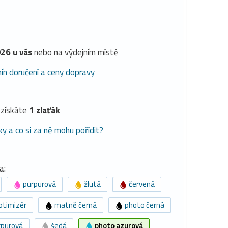
26 u vás
nebo na výdejním místě
ín doručení a ceny dopravy
získáte
1 zlaťák
ky a co si za ně mohu pořídit?
a:
purpurová
žlutá
červená
ptimizér
matně černá
photo černá
rpurová
šedá
photo azurová