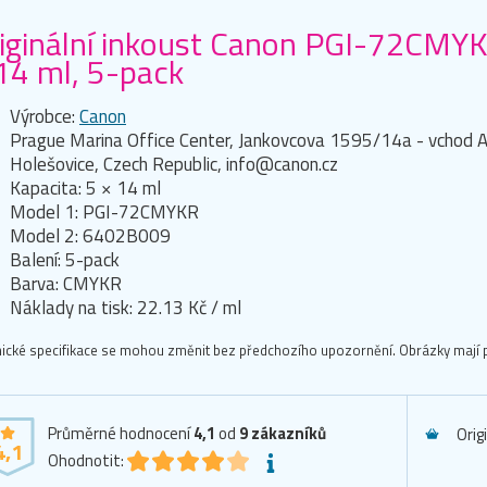
iginální inkoust Canon PGI-72CMY
14 ml, 5-pack
Výrobce:
Canon
Prague Marina Office Center, Jankovcova 1595/14a - vchod A
Holešovice, Czech Republic, info@canon.cz
Kapacita: 5 × 14 ml
Model 1: PGI-72CMYKR
Model 2: 6402B009
Balení: 5-pack
Barva: CMYKR
Náklady na tisk: 22.13 Kč / ml
ické specifikace se mohou změnit bez předchozího upozornění. Obrázky mají p
Průměrné hodnocení
4,1
od
9
zákazníků
Orig
4,1
Ohodnotit: