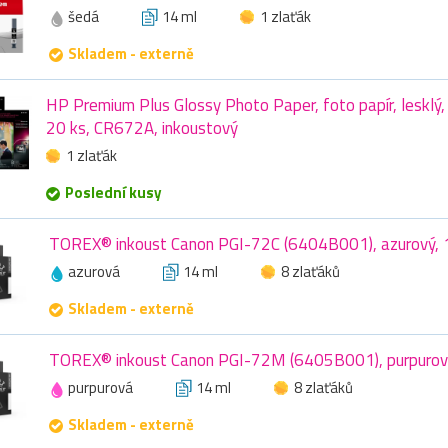
šedá
14 ml
1 zlaťák
Skladem - externě
HP Premium Plus Glossy Photo Paper, foto papír, lesklý,
20 ks, CR672A, inkoustový
1 zlaťák
Poslední kusy
TOREX® inkoust Canon PGI-72C (6404B001), azurový, 
azurová
14 ml
8 zlaťáků
Skladem - externě
TOREX® inkoust Canon PGI-72M (6405B001), purpurov
purpurová
14 ml
8 zlaťáků
Skladem - externě