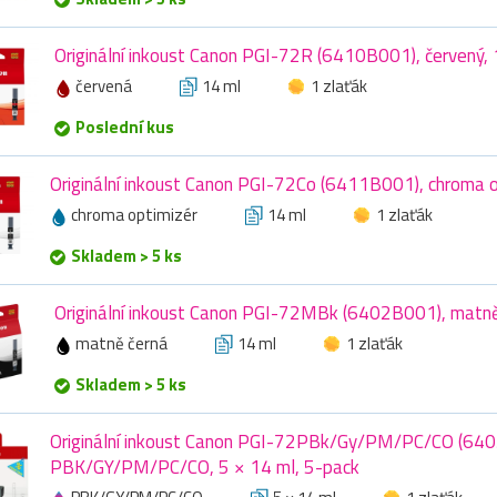
Originální inkoust Canon PGI-72R (6410B001), červený,
červená
14 ml
1 zlaťák
Poslední kus
Originální inkoust Canon PGI-72Co (6411B001), chroma o
chroma optimizér
14 ml
1 zlaťák
Skladem > 5 ks
Originální inkoust Canon PGI-72MBk (6402B001), matně
matně černá
14 ml
1 zlaťák
Skladem > 5 ks
Originální inkoust Canon PGI-72PBk/Gy/PM/PC/CO (64
PBK/GY/PM/PC/CO, 5 × 14 ml, 5-pack