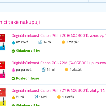
íci také nakupují
Originální inkoust Canon PGI-72C (6404B001), azurový, 
azurová
14 ml
1 zlaťák
Skladem > 5 ks
Originální inkoust Canon PGI-72M (6405B001), purpurov
purpurová
14 ml
1 zlaťák
Poslední kusy
Originální inkoust Canon PGI-72Y (6406B001), žlutý, 14
žlutá
14 ml
1 zlaťák
Skladem > 5 ks