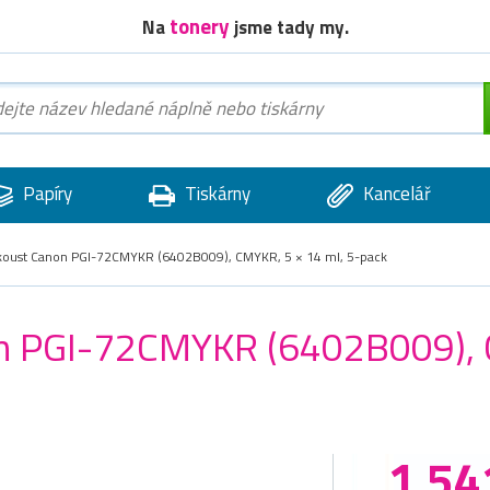
tonery
Na
jsme tady my.
Papíry
Tiskárny
Kancelář
nkoust Canon PGI-72CMYKR (6402B009), CMYKR, 5 × 14 ml, 5-pack
on PGI-72CMYKR (6402B009), 
1 54