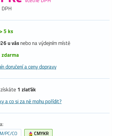
včetně DPH
z DPH
> 5 ks
26 u vás
nebo na výdejním místě
é
zdarma
ín doručení a ceny dopravy
získáte
1 zlaťák
ky a co si za ně mohu pořídit?
a:
PM/PC/CO
CMYKR