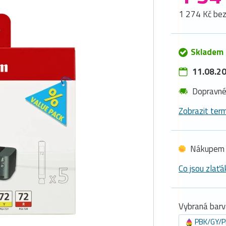
1 274 Kč be
Skladem 
11.08.20
Dopravn
Zobrazit term
Nákupem 
Co jsou zlaťá
Vybraná barv
PBK/GY/