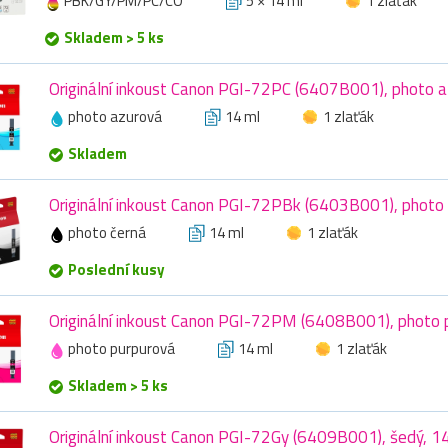
PBK/GY/PM/PC/CO
5 × 14 ml
1 zlaťák
Skladem > 5 ks
Originální inkoust Canon PGI-72PC (6407B001), photo a
photo azurová
14 ml
1 zlaťák
Skladem
Originální inkoust Canon PGI-72PBk (6403B001), photo 
photo černá
14 ml
1 zlaťák
Poslední kusy
Originální inkoust Canon PGI-72PM (6408B001), photo 
photo purpurová
14 ml
1 zlaťák
Skladem > 5 ks
Originální inkoust Canon PGI-72Gy (6409B001), šedý, 1