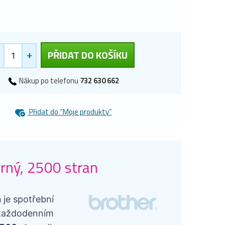
+
PŘIDAT DO KOŠÍKU
Nákup po telefonu
732 630 662
Přidat do “Moje produkty”
erný, 2500 stran
n
je spotřební
v každodenním