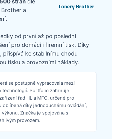
2500 stran
dle
Tonery Brother
 Brother a
ní.
ledky od první až po poslední
ní pro domácí i firemní tisk. Díky
 přispívá ke stabilnímu chodu
ou tisku a provozními náklady.
terá se postupně vypracovala mezi
technologií. Portfolio zahrnuje
 zařízení řad HL a MFC, určené pro
sou oblíbená díky jednoduchému ovládání,
 výkonu. Značka je spojována s
lehlivým provozem.