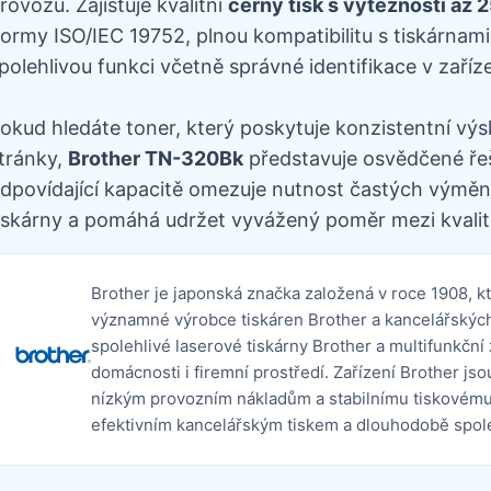
rovozu. Zajišťuje kvalitní
černý tisk s výtěžností až 
ormy ISO/IEC 19752, plnou kompatibilitu s tiskárnami
polehlivou funkci včetně správné identifikace v zaříze
okud hledáte toner, který poskytuje konzistentní výs
tránky,
Brother TN-320Bk
představuje osvědčené řeše
dpovídající kapacitě omezuje nutnost častých výměn,
iskárny a pomáhá udržet vyvážený poměr mezi kvalit
Brother je japonská značka založená v roce 1908, k
významné výrobce tiskáren Brother a kancelářských 
spolehlivé laserové tiskárny Brother a multifunkční
domácnosti i firemní prostředí. Zařízení Brother j
nízkým provozním nákladům a stabilnímu tiskovému
efektivním kancelářským tiskem a dlouhodobě spo