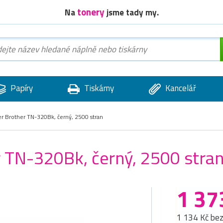
tonery
Na
jsme tady my.
Papíry
Tiskárny
Kancelář
er Brother TN-320Bk, černý, 2500 stran
r TN-320Bk, černý, 2500 stra
1 37
1 134 Kč be