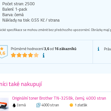
Počet stran: 2500
Balení: 1-pack
Barva: černá
Náklady na tisk: 0.55 Kč / strana
ické specifikace se mohou změnit bez předchozího upozornění. Obrázky mají p
Průměrné hodnocení
3,6
od
16
zákazníků
Práv
3,6
íci také nakupují
Originální toner Brother TN-325Bk, černý, 4000 stran
černá
4000 stran
1 zlaťák