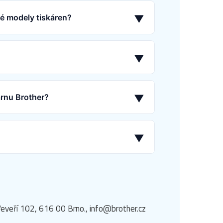
né modely tiskáren?
▼
▼
árnu Brother?
▼
▼
eveří 102, 616 00 Brno., info@brother.cz