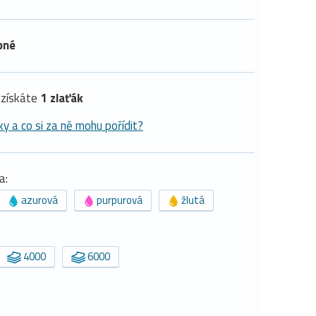
pné
získáte
1 zlaťák
ky a co si za ně mohu pořídit?
a:
azurová
purpurová
žlutá
4000
6000