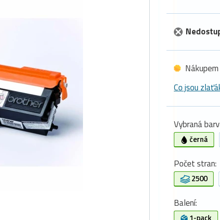
Nedostu
Nákupem 
Co jsou zlaťá
Vybraná barv
černá
Počet stran:
2500
Balení:
1-pack