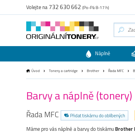
732 630 662
Volejte na
(Po-Pá 8-17 h)
Náplně
Úvod
Tonery a cartridge
Brother
Řada MFC
B
Barvy a náplně (tonery
Řada MFC
Přidat tiskárnu do oblíbených
Máme pro vás náplně a barvy do tiskárnu
Brother