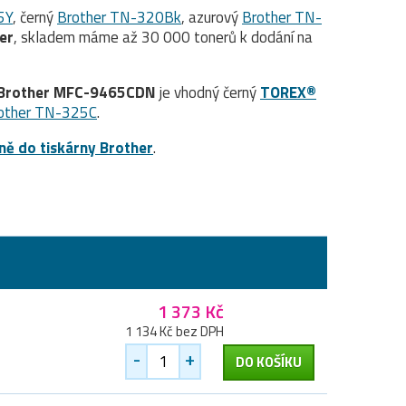
5Y
, černý
Brother TN-320Bk
, azurový
Brother TN-
her
, skladem máme až 30 000 tonerů k dodání na
Brother MFC-9465CDN
je vhodný černý
TOREX®
other TN-325C
.
ně do tiskárny Brother
.
1 373 Kč
1 134 Kč bez DPH
-
+
DO KOŠÍKU