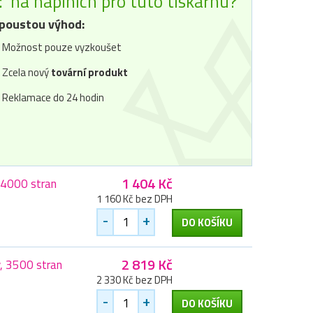
č
na náplních pro tuto tiskárnu?
poustou výhod:
Možnost pouze vyzkoušet
Zcela nový
tovární produkt
Reklamace do 24 hodin
1 404 Kč
 4000 stran
1 160 Kč bez DPH
-
+
DO KOŠÍKU
2 819 Kč
, 3500 stran
2 330 Kč bez DPH
-
+
DO KOŠÍKU