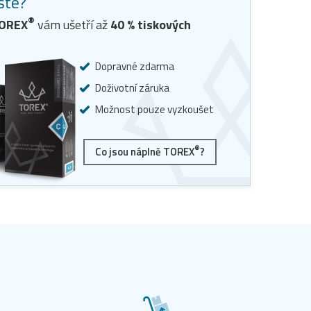
jste?
®
TOREX
vám ušetří až
40
% tiskových
Dopravné zdarma
Doživotní záruka
Možnost pouze vyzkoušet
®
Co jsou náplně TOREX
?