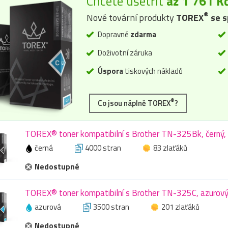
Chcete ušetřit
až 1 761 K
®
Nové tovární produkty
TOREX
se s
Dopravné
zdarma
Doživotní záruka
Úspora
tiskových nákladů
®
Co jsou náplně TOREX
?
TOREX® toner kompatibilní s Brother TN-325Bk, černý,
černá
4000 stran
83 zlaťáků
Nedostupné
TOREX® toner kompatibilní s Brother TN-325C, azurový
azurová
3500 stran
201 zlaťáků
Nedostupné