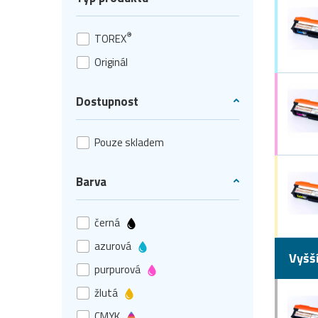
®
TOREX
Originál
Dostupnost
Pouze skladem
Barva
černá
azurová
Vyšš
purpurová
žlutá
CMYK