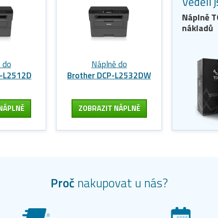
Věděli 
Náplně 
nákladů
 do
Náplně do
P-L2512D
Brother DCP-L2532DW
NÁPLNĚ
ZOBRAZIT
NÁPLNĚ
Proč
nakupovat u nás?