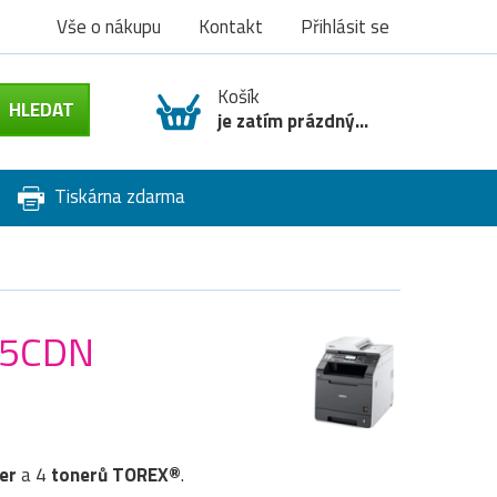
Vše o nákupu
Kontakt
Přihlásit se
Košík
je zatím prázdný...
Tiskárna zdarma
465CDN
er
a 4
tonerů TOREX®
.