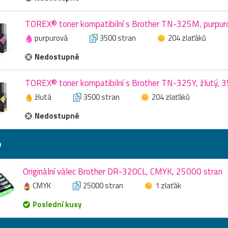
TOREX® toner kompatibilní s Brother TN-325M, purpur
purpurová
3500 stran
204 zlaťáků
Nedostupné
TOREX® toner kompatibilní s Brother TN-325Y, žlutý, 
žlutá
3500 stran
204 zlaťáků
Nedostupné
e
Originální válec Brother DR-320CL, CMYK, 25000 stran
CMYK
25000 stran
1 zlaťák
Poslední kusy