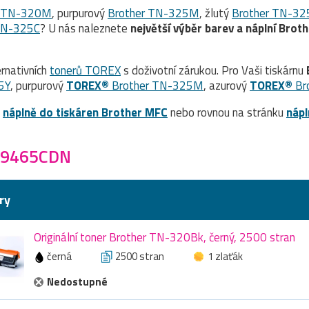
r TN-320M
, purpurový
Brother TN-325M
, žlutý
Brother TN-32
TN-325C
? U nás naleznete
největší výběr barev a náplní Brot
rnativních
tonerů TOREX
s doživotní zárukou. Pro Vaši tiskárnu
5Y
, purpurový
TOREX®
Brother TN-325M
, azurový
TOREX®
Br
a
náplně do tiskáren Brother MFC
nebo rovnou na stránku
nápl
-9465CDN
ry
Originální toner Brother TN-320Bk, černý, 2500 stran
černá
2500 stran
1 zlaťák
Nedostupné