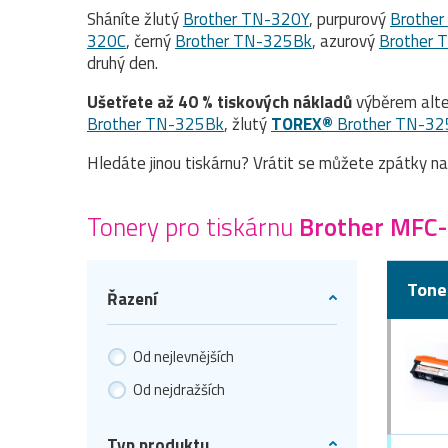
Sháníte žlutý
Brother TN-320Y
, purpurový
Brothe
320C
, černý
Brother TN-325Bk
, azurový
Brother 
druhý den.
Ušetřete až 40 % tiskových nákladů
výběrem alte
Brother TN-325Bk
, žlutý
TOREX®
Brother TN-32
Hledáte jinou tiskárnu? Vrátit se můžete zpátky n
Tonery pro tiskárnu
Brother MFC
Tone
Řazení
Od nejlevnějších
Od nejdražších
Typ produktu