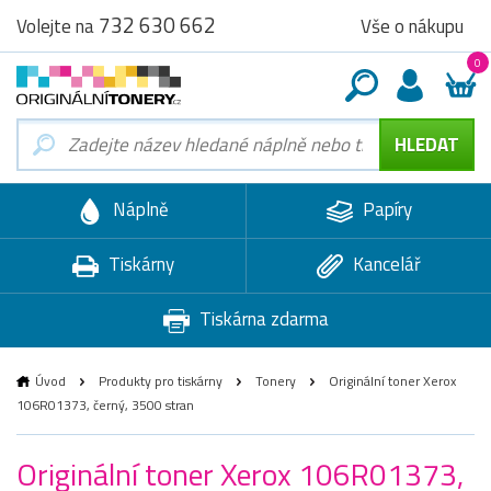
732 630 662
Vše o nákupu
Volejte na
0
Náplně
Papíry
Tiskárny
Kancelář
Tiskárna zdarma
Úvod
Produkty pro tiskárny
Tonery
Originální toner Xerox
106R01373, černý, 3500 stran
Originální toner Xerox 106R01373,