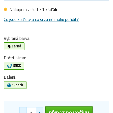
Nákupem získáte
1 zlaťák
Co jsou zlaťáky a co si za ně mohu pořídit?
Vybraná barva:
černá
Počet stran:
3500
Balení:
1-pack
-
+
PŘIDAT DO KOŠÍKU