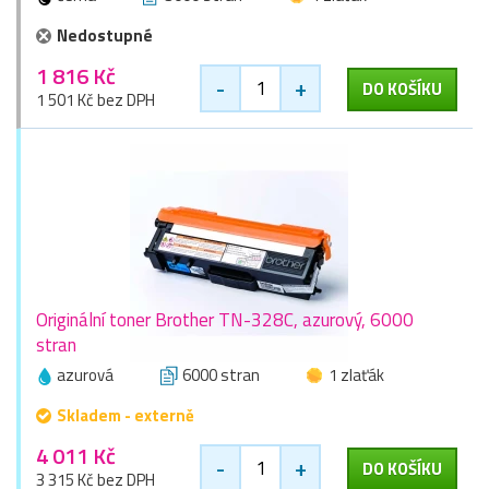
Nedostupné
1 816 Kč
-
+
DO KOŠÍKU
1 501 Kč bez DPH
Originální toner Brother TN-328C, azurový, 6000
stran
azurová
6000 stran
1 zlaťák
Skladem - externě
4 011 Kč
-
+
DO KOŠÍKU
3 315 Kč bez DPH