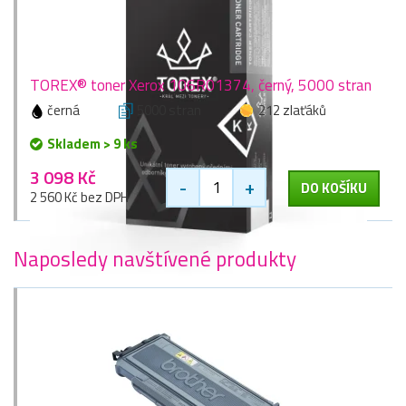
TOREX® toner Xerox 106R01374, černý, 5000 stran
černá
5000 stran
212 zlaťáků
Skladem > 9 ks
3 098 Kč
-
+
DO KOŠÍKU
2 560 Kč bez DPH
Naposledy navštívené produkty