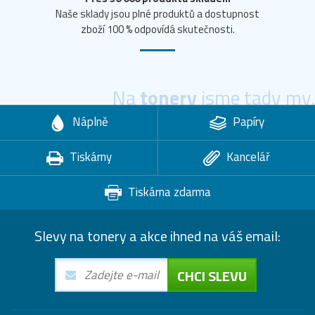
Naše sklady jsou plné produktů a dostupnost
zboží 100 % odpovídá skutečnosti.
Na
tonery
jsme tady my.
Náplně
Papíry
Tiskárny
Kancelář
Tiskárna zdarma
Slevy na tonery a akce ihned na váš email:
CHCI SLEVU