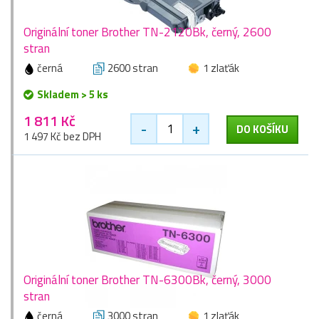
Originální toner Brother TN-2120Bk, černý, 2600
stran
černá
2600 stran
1 zlaťák
Skladem > 5 ks
1 811 Kč
-
+
DO KOŠÍKU
1 497 Kč bez DPH
Originální toner Brother TN-6300Bk, černý, 3000
stran
černá
3000 stran
1 zlaťák