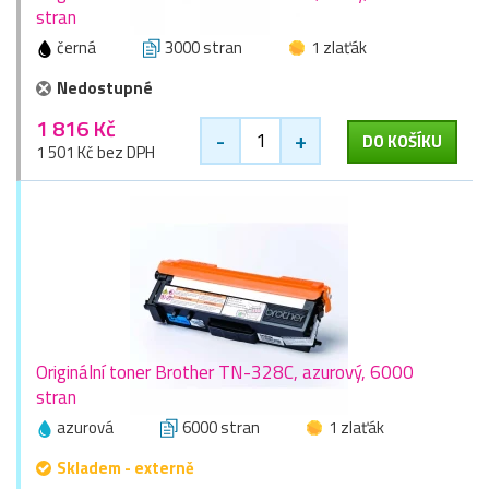
stran
černá
3000 stran
1 zlaťák
Nedostupné
1 816 Kč
-
+
DO KOŠÍKU
1 501 Kč bez DPH
Originální toner Brother TN-328C, azurový, 6000
stran
azurová
6000 stran
1 zlaťák
Skladem - externě