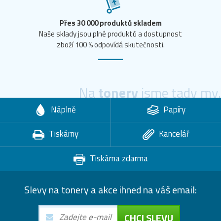
Přes 30 000 produktů skladem
Naše sklady jsou plné produktů a dostupnost
zboží 100 % odpovídá skutečnosti.
Na
tonery
jsme tady my.
Náplně
Papíry
Tiskárny
Kancelář
Tiskárna zdarma
Slevy na tonery a akce ihned na váš email:
CHCI SLEVU