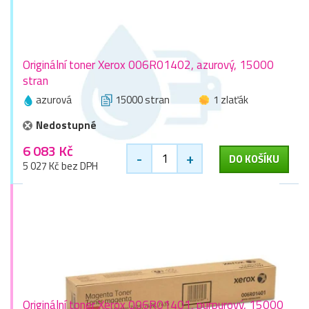
Originální toner Xerox 006R01402, azurový, 15000
stran
azurová
15000 stran
1 zlaťák
Nedostupné
6 083 Kč
-
+
DO KOŠÍKU
5 027 Kč bez DPH
Originální toner Xerox 006R01401, purpurový, 15000