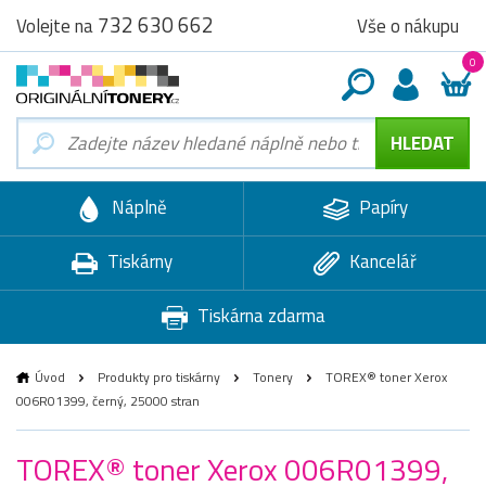
732 630 662
Vše o nákupu
Volejte na
0
Náplně
Papíry
Tiskárny
Kancelář
Tiskárna zdarma
Úvod
Produkty pro tiskárny
Tonery
TOREX® toner Xerox
006R01399, černý, 25000 stran
TOREX® toner Xerox 006R01399,