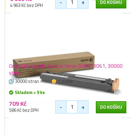
-
+
DO KOŠÍKU
4 963 Kč bez DPH
Originální odpadní nádoba Xerox 008R13061, 30000
stran
30000 stran
1 zlaťák
Skladem > 9 ks
709 Kč
-
+
DO KOŠÍKU
586 Kč bez DPH