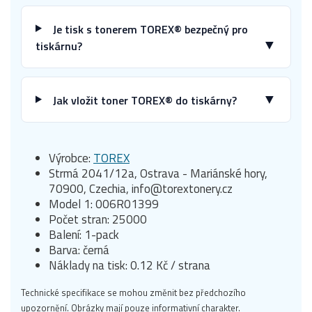
Je tisk s tonerem TOREX® bezpečný pro
▼
tiskárnu?
▼
Jak vložit toner TOREX® do tiskárny?
Výrobce:
TOREX
Strmá 2041/12a, Ostrava - Mariánské hory,
70900, Czechia, info@torextonery.cz
Model 1: 006R01399
Počet stran: 25000
Balení: 1-pack
Barva: černá
Náklady na tisk: 0.12 Kč / strana
Technické specifikace se mohou změnit bez předchozího
upozornění. Obrázky mají pouze informativní charakter.