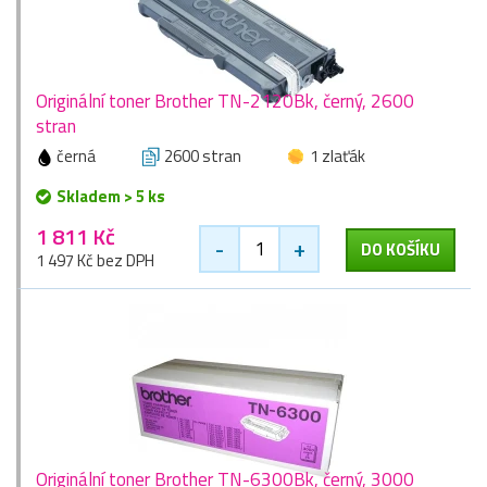
Originální toner Brother TN-2120Bk, černý, 2600
stran
černá
2600 stran
1 zlaťák
Skladem > 5 ks
1 811 Kč
-
+
DO KOŠÍKU
1 497 Kč bez DPH
Originální toner Brother TN-6300Bk, černý, 3000