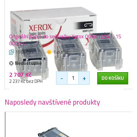
Originální náplň do sešívačky Xerox 008R12941, 15
000 ks
15 000 ks
1 zlaťák
Nedostupné
2 707 Kč
-
+
DO KOŠÍKU
2 237 Kč bez DPH
Naposledy navštívené produkty