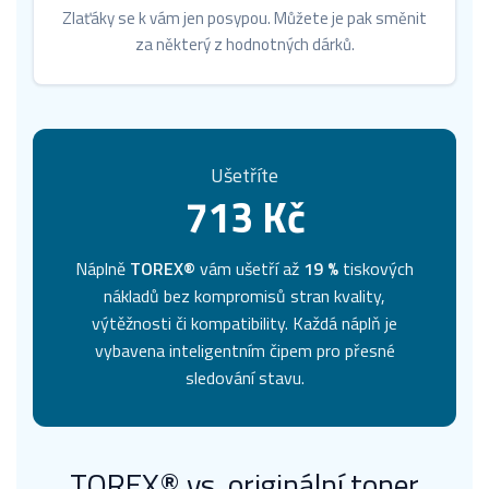
Zlaťáky se k vám jen posypou. Můžete je pak směnit
za některý z hodnotných dárků.
Ušetříte
713 Kč
Náplně
TOREX®
vám ušetří až
19 %
tiskových
nákladů bez kompromisů stran kvality,
výtěžnosti či kompatibility. Každá náplň je
vybavena inteligentním čipem pro přesné
sledování stavu.
TOREX® vs. originální toner