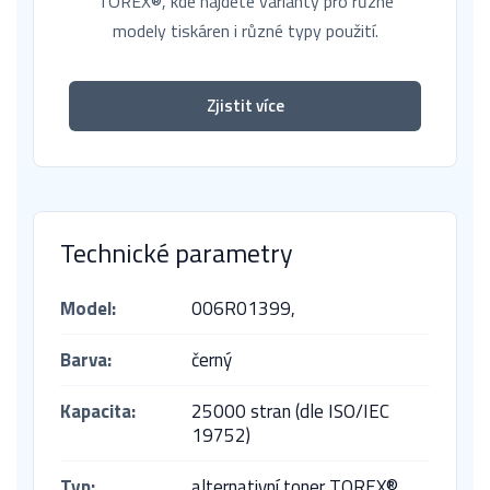
TOREX®, kde najdete varianty pro různé
modely tiskáren i různé typy použití.
Zjistit více
Technické parametry
Model:
006R01399,
Barva:
černý
Kapacita:
25000 stran (dle ISO/IEC
19752)
Typ:
alternativní toner TOREX®