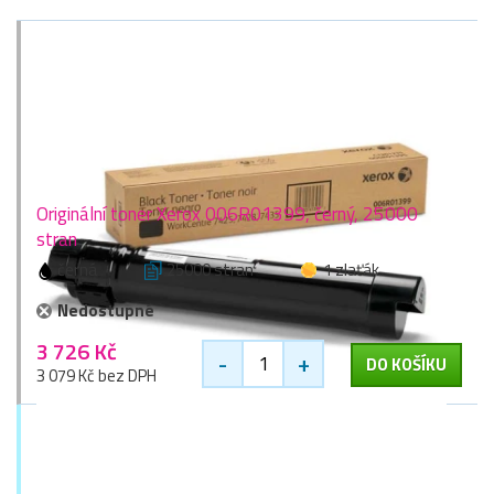
Originální toner Xerox 006R01399, černý, 25000
stran
černá
25000 stran
1 zlaťák
Nedostupné
3 726 Kč
-
+
DO KOŠÍKU
3 079 Kč bez DPH