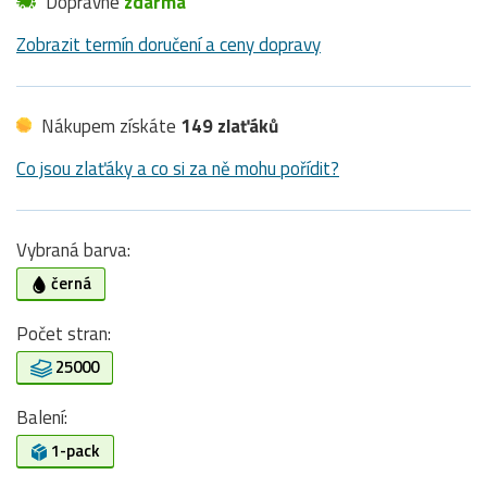
Dopravné
zdarma
Zobrazit termín doručení a ceny dopravy
Nákupem získáte
149 zlaťáků
Co jsou zlaťáky a co si za ně mohu pořídit?
Vybraná barva:
černá
Počet stran:
25000
Balení:
1-pack