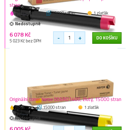
stran
purpurová
15000 stran
1 zlaťák
Nedostupné
6 078 Kč
-
+
DO KOŠÍKU
5 023 Kč bez DPH
Originální toner Xerox 006R01400, žlutý, 15000 stran
žlutá
15000 stran
1 zlaťák
Nedostupné
6 005 Kč