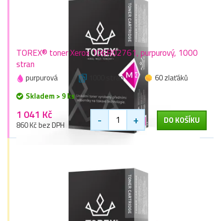
TOREX® toner Xerox 106R02761, purpurový, 1000
stran
purpurová
1000 stran
60 zlaťáků
Skladem > 9 ks
1 041 Kč
-
+
DO KOŠÍKU
860 Kč bez DPH