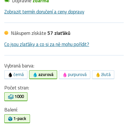
Dopravné
zdarma
Zobrazit termín doručení a ceny dopravy
Nákupem získáte
57 zlaťáků
Co jsou zlaťáky a co si za ně mohu pořídit?
Vybraná barva:
černá
azurová
purpurová
žlutá
Počet stran:
1000
Balení:
1-pack