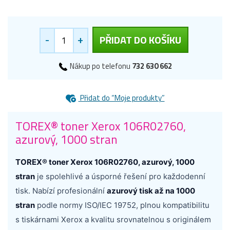
-
+
PŘIDAT DO KOŠÍKU
Nákup po telefonu
732 630 662
Přidat do “Moje produkty”
TOREX® toner Xerox 106R02760,
azurový, 1000 stran
TOREX® toner Xerox 106R02760, azurový, 1000
stran
je spolehlivé a úsporné řešení pro každodenní
tisk. Nabízí profesionální
azurový tisk až na 1000
stran
podle normy ISO/IEC 19752, plnou kompatibilitu
s tiskárnami Xerox a kvalitu srovnatelnou s originálem