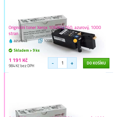
Originální toner Xerox 106R02760, azurový, 1000
stran
azurová
1000 stran
1 zlaťák
Skladem > 9 ks
1 191 Kč
-
+
DO KOŠÍKU
984 Kč bez DPH