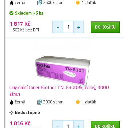
černá
2600 stran
1 zlaťák
Skladem > 5 ks
1 817 Kč
-
+
DO KOŠÍKU
1 502 Kč bez DPH
Originální toner Brother TN-6300Bk, černý, 3000
stran
černá
3000 stran
1 zlaťák
Nedostupné
1 816 Kč
-
+
DO KOŠÍKU