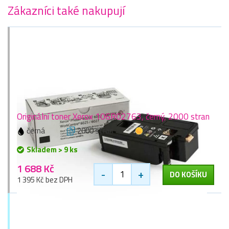
Zákazníci také nakupují
Originální toner Xerox 106R02763, černý, 2000 stran
černá
2000 stran
1 zlaťák
Skladem > 9 ks
1 688 Kč
-
+
DO KOŠÍKU
1 395 Kč bez DPH