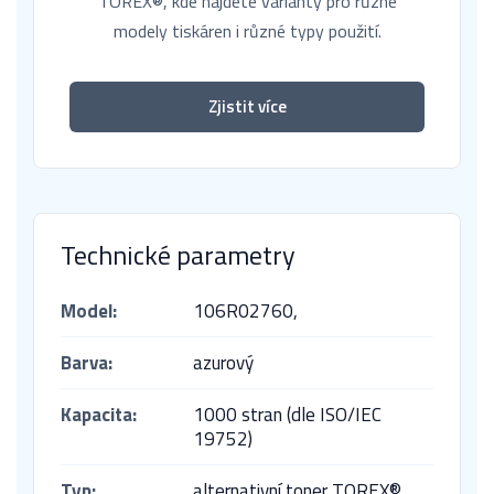
TOREX®, kde najdete varianty pro různé
modely tiskáren i různé typy použití.
Zjistit více
Technické parametry
Model:
106R02760,
Barva:
azurový
Kapacita:
1000 stran (dle ISO/IEC
19752)
Typ:
alternativní toner TOREX®