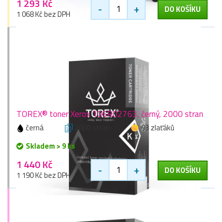
1 293 Kč
-
+
DO KOŠÍKU
1 068 Kč bez DPH
TOREX® toner Xerox 106R02763, černý, 2000 stran
černá
2000 stran
93 zlaťáků
Skladem > 9 ks
1 440 Kč
-
+
DO KOŠÍKU
1 190 Kč bez DPH