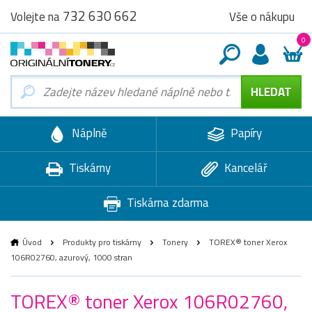
732 630 662
Vše o nákupu
Volejte na
0
Náplně
Papíry
Tiskárny
Kancelář
Tiskárna zdarma
Úvod
Produkty pro tiskárny
Tonery
TOREX® toner Xerox
106R02760, azurový, 1000 stran
TOREX® toner Xerox 106R02760,