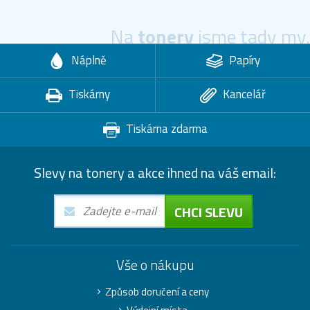
Na
tonery
jsme tady my.
Náplně
Papíry
Tiskárny
Kancelář
Tiskárna zdarma
Slevy na tonery a akce ihned na váš email:
CHCI SLEVU
Vše o nákupu
Způsob doručení a ceny