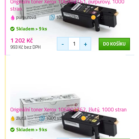
Originální toner Xerox 106R02761, purpurový, 1000
stran
purpurová
1000 stran
1 zlaťák
Skladem > 9 ks
1 202 Kč
-
+
DO KOŠÍKU
993 Kč bez DPH
Originální toner Xerox 106R02762, žlutý, 1000 stran
žlutá
1000 stran
1 zlaťák
Skladem > 9 ks