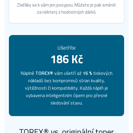
Zlaťáky se k vám jen posypou. Můžete je pak směnit
za některý z hodnotných dárků.
Ušetříte
186 Kč
Náplně
TOREX®
vám ušetří až
16 %
tiskových
nákladů bez kompromisů stran kvality,
výtěžnosti či kompatibility. Každá náplň je
vybavena inteligentním čipem pro přesné
sledování stavu.
TOREX® vs. originální toner