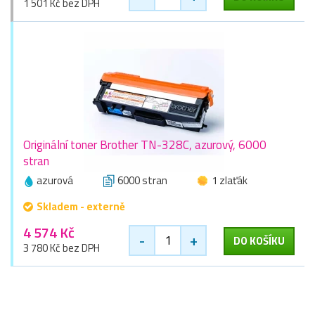
1 501 Kč bez DPH
Originální toner Brother TN-328C, azurový, 6000
stran
azurová
6000 stran
1 zlaťák
Skladem - externě
4 574 Kč
-
+
DO KOŠÍKU
3 780 Kč bez DPH