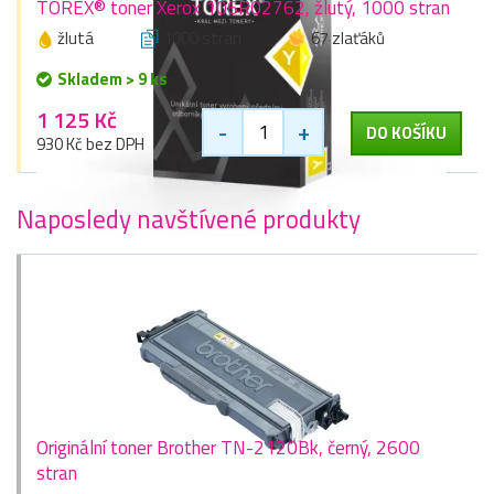
TOREX® toner Xerox 106R02762, žlutý, 1000 stran
žlutá
1000 stran
67 zlaťáků
Skladem > 9 ks
1 125 Kč
-
+
DO KOŠÍKU
930 Kč bez DPH
Naposledy navštívené produkty
Originální toner Brother TN-2120Bk, černý, 2600
stran