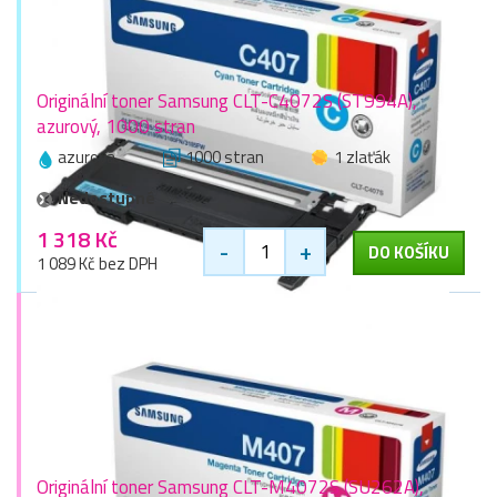
Originální toner Samsung CLT-C4072S (ST994A),
azurový, 1000 stran
azurová
1000 stran
1 zlaťák
Nedostupné
1 318 Kč
-
+
DO KOŠÍKU
1 089 Kč bez DPH
Originální toner Samsung CLT-M4072S (SU262A),