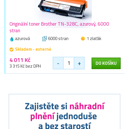
Originální toner Brother TN-328C, azurový, 6000
stran
azurová
6000 stran
1 zlaťák
Skladem - externě
4 011 Kč
-
+
DO KOŠÍKU
3 315 Kč bez DPH