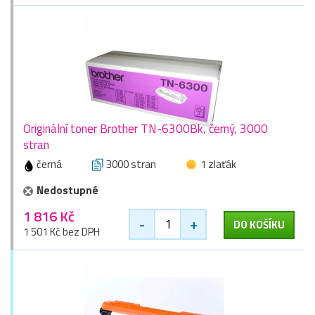
Originální toner Brother TN-6300Bk, černý, 3000
stran
černá
3000 stran
1 zlaťák
Nedostupné
1 816 Kč
-
+
DO KOŠÍKU
1 501 Kč bez DPH