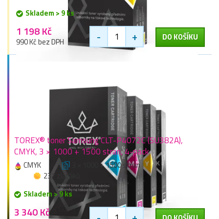
Skladem > 9 ks
1 198 Kč
-
+
DO KOŠÍKU
990 Kč bez DPH
TOREX® toner Samsung CLT-P4072C (SU382A),
CMYK, 3 × 1000 + 1500 stran, 4-pack
CMYK
3 × 1000 + 1500 stran
237 zlaťáků
Skladem > 9 ks
3 340 Kč
-
+
DO KOŠÍKU