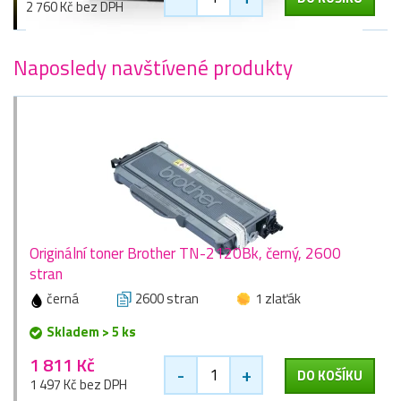
2 760 Kč bez DPH
Naposledy navštívené produkty
Originální toner Brother TN-2120Bk, černý, 2600
stran
černá
2600 stran
1 zlaťák
Skladem > 5 ks
1 811 Kč
-
+
DO KOŠÍKU
1 497 Kč bez DPH