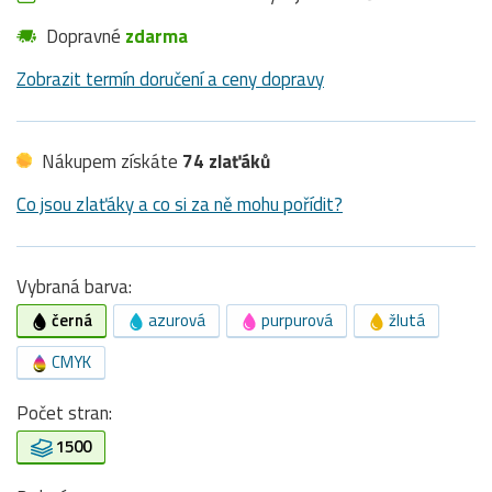
Dopravné
zdarma
Zobrazit termín doručení a ceny dopravy
Nákupem získáte
74 zlaťáků
Co jsou zlaťáky a co si za ně mohu pořídit?
Vybraná barva:
černá
azurová
purpurová
žlutá
CMYK
Počet stran:
1500