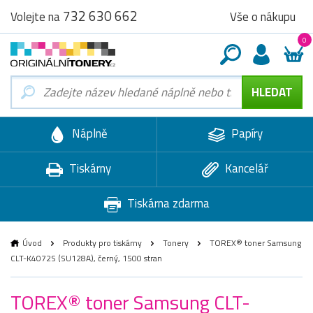
732 630 662
Vše o nákupu
Volejte na
0
Náplně
Papíry
Tiskárny
Kancelář
Tiskárna zdarma
Úvod
Produkty pro tiskárny
Tonery
TOREX® toner Samsung
CLT-K4072S (SU128A), černý, 1500 stran
TOREX® toner Samsung CLT-