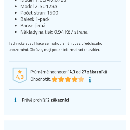
Model 1: CLT-K4072S
Model 2: SU128A
Počet stran: 1500
Balení: 1-pack
Barva: černá
Náklady na tisk: 0.94 Kč / strana
Technické specifikace se mohou změnit bez předchozího
upozornění. Obrázky mají pouze informativní charakter.
Průměrné hodnocení
4,3
od
27
zákazníků
4,3
Ohodnotit:
Právě prohlíží
2 zákazníci