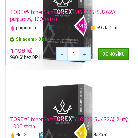
TOREX® toner Samsung CLT-M4072S (SU262A),
purpurový, 1000 stran
purpurová
1000 stran
59 zlaťáků
Skladem > 9 ks
1 198 Kč
-
+
DO KOŠÍKU
990 Kč bez DPH
TOREX® toner Samsung CLT-Y4072S (SU472A), žlutý,
1000 stran
žlutá
1000 stran
58 zlaťáků