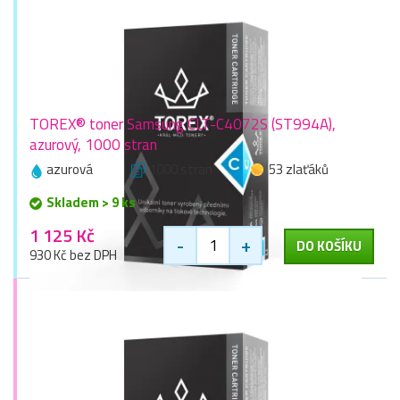
TOREX® toner Samsung CLT-C4072S (ST994A),
azurový, 1000 stran
azurová
1000 stran
53 zlaťáků
Skladem > 9 ks
1 125 Kč
-
+
DO KOŠÍKU
930 Kč bez DPH