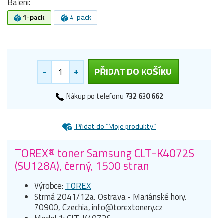
Balení:
1-pack
4-pack
-
+
PŘIDAT DO KOŠÍKU
Nákup po telefonu
732 630 662
Přidat do “Moje produkty”
TOREX® toner Samsung CLT-K4072S
(SU128A), černý, 1500 stran
Výrobce:
TOREX
Strmá 2041/12a, Ostrava - Mariánské hory,
70900, Czechia, info@torextonery.cz