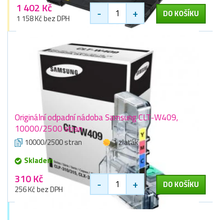
1 402 Kč
-
+
DO KOŠÍKU
1 158 Kč bez DPH
Originální odpadní nádoba Samsung CLT-W409,
10000/2500 stran
10000/2500 stran
1 zlaťák
Skladem
310 Kč
-
+
DO KOŠÍKU
256 Kč bez DPH