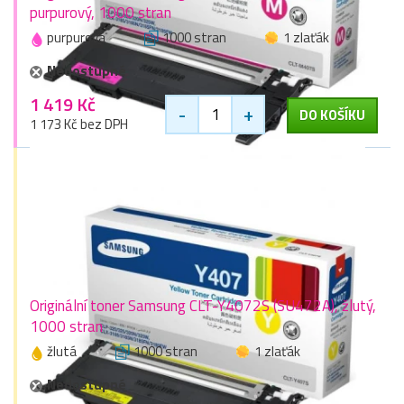
purpurový, 1000 stran
purpurová
1000 stran
1 zlaťák
Nedostupné
1 419 Kč
-
+
DO KOŠÍKU
1 173 Kč bez DPH
Originální toner Samsung CLT-Y4072S (SU472A), žlutý,
1000 stran
žlutá
1000 stran
1 zlaťák
Nedostupné