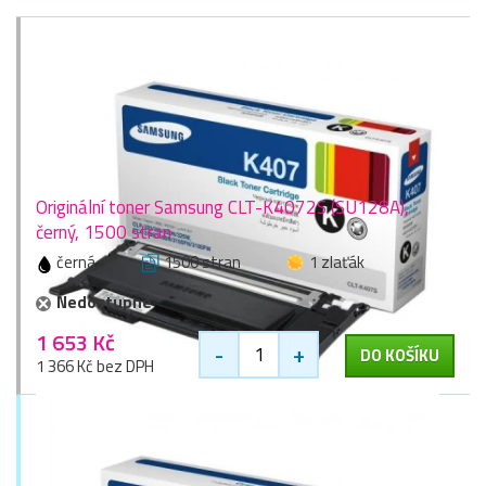
Originální toner Samsung CLT-K4072S (SU128A),
černý, 1500 stran
černá
1500 stran
1 zlaťák
Nedostupné
1 653 Kč
-
+
DO KOŠÍKU
1 366 Kč bez DPH