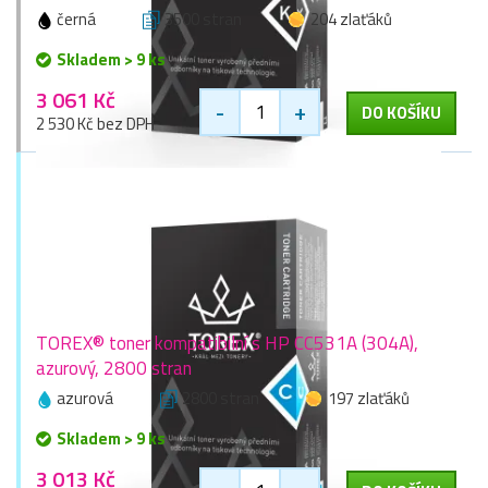
černá
3500 stran
204 zlaťáků
Skladem > 9 ks
3 061 Kč
-
+
DO KOŠÍKU
2 530 Kč bez DPH
TOREX® toner kompatibilní s HP CC531A (304A),
azurový, 2800 stran
azurová
2800 stran
197 zlaťáků
Skladem > 9 ks
3 013 Kč