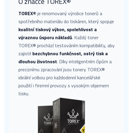
O značce TOREX®
TOREX®
je renomovaný výrobce tonerů a
spotřebního materiálu do tiskáren, který spojuje
kvalitní tiskový výkon, spolehlivost a
výraznou úsporu nákladů
. Každý toner
TOREX® prochází testováním kompatibility, aby
zajistil
bezchybnou funkčnost, ostrý tisk a
dlouhou životnost
. Díky inteligentním čipům a
preciznímu zpracování jsou tonery TOREX®
ideální volbou pro každodenní kancelářské
použití i firemní provozy s vysokým objemem
tisku.