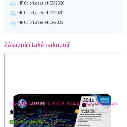
HP ColorLaserJet CM2320
HP ColorLaserJet CP2020
HP ColorLaserJet CP2025
Zákazníci také nakupují
Originální toner HP CC530A (304A), černý, 3500 stran
černá
3500 stran
1 zlaťák
Poslední kusy