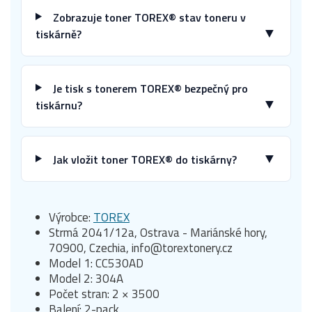
Zobrazuje toner TOREX® stav toneru v
▼
tiskárně?
Je tisk s tonerem TOREX® bezpečný pro
▼
tiskárnu?
▼
Jak vložit toner TOREX® do tiskárny?
Výrobce:
TOREX
Strmá 2041/12a, Ostrava - Mariánské hory,
70900, Czechia, info@torextonery.cz
Model 1: CC530AD
Model 2: 304A
Počet stran: 2 × 3500
Balení: 2-pack