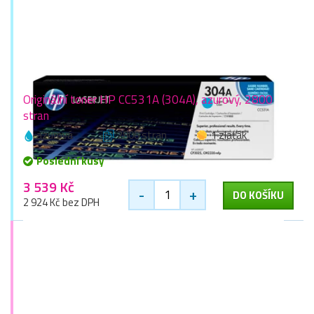
Originální toner HP CC531A (304A), azurový, 2800
stran
azurová
2800 stran
1 zlaťák
Poslední kusy
3 539 Kč
-
+
DO KOŠÍKU
2 924 Kč bez DPH