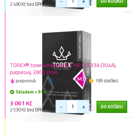
-
+
DO KOŠÍKU
2 490 Kč bez DPH
TOREX® toner kompatibilní s HP CC533A (304A),
purpurový, 2800 stran
purpurová
2800 stran
199 zlaťáků
Skladem > 9 ks
3 061 Kč
-
+
DO KOŠÍKU
2 530 Kč bez DPH