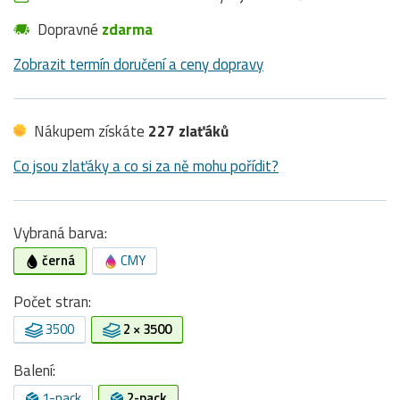
Dopravné
zdarma
Zobrazit termín doručení a ceny dopravy
Nákupem získáte
227 zlaťáků
Co jsou zlaťáky a co si za ně mohu pořídit?
Vybraná barva:
černá
CMY
Počet stran:
3500
2 × 3500
Balení:
1-pack
2-pack