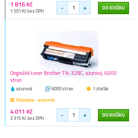
1 816 Kč
-
+
DO KOŠÍKU
1 501 Kč bez DPH
Originální toner Brother TN-328C, azurový, 6000
stran
azurová
6000 stran
1 zlaťák
Skladem - externě
4 011 Kč
-
+
DO KOŠÍKU
3 315 Kč bez DPH