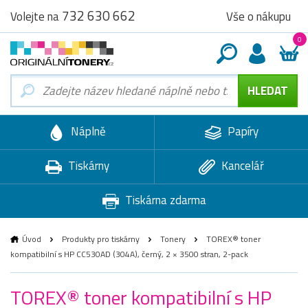
732 630 662
Vše o nákupu
Volejte na
0
Náplně
Papíry
Tiskárny
Kancelář
Tiskárna zdarma
Úvod
Produkty pro tiskárny
Tonery
TOREX® toner
kompatibilní s HP CC530AD (304A), černý, 2 × 3500 stran, 2-pack
TOREX® toner kompatibilní s HP