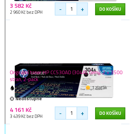
3 582 Kč
-
+
DO KOŠÍKU
2 960 Kč bez DPH
Originální toner HP CC530AD (304A), černý, 2 × 3500
stran, 2-pack
černá
2 × 3500 stran
1 zlaťák
Nedostupné
4 161 Kč
-
+
DO KOŠÍKU
3 439 Kč bez DPH