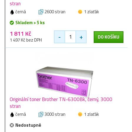
stran
černá
2600 stran
1 zlaťák
Skladem > 5 ks
1 811 Kč
-
+
DO KOŠÍKU
1 497 Kč bez DPH
Originální toner Brother TN-6300Bk, černý, 3000
stran
černá
3000 stran
1 zlaťák
Nedostupné