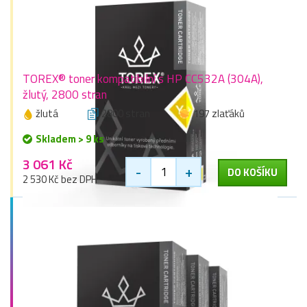
TOREX® toner kompatibilní s HP CC532A (304A),
žlutý, 2800 stran
žlutá
2800 stran
197 zlaťáků
Skladem > 9 ks
3 061 Kč
-
+
DO KOŠÍKU
2 530 Kč bez DPH