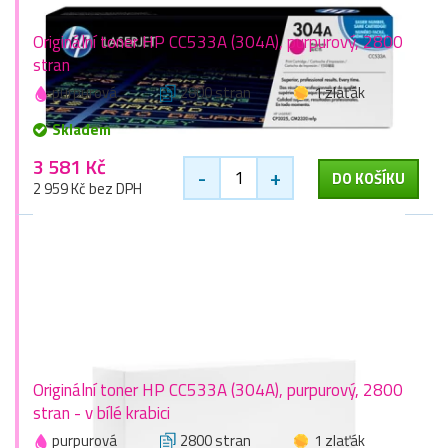
Originální toner HP CC533A (304A), purpurový, 2800
stran
purpurová
2800 stran
1 zlaťák
Skladem
3 581 Kč
-
+
DO KOŠÍKU
2 959 Kč bez DPH
Originální toner HP CC533A (304A), purpurový, 2800
stran - v bílé krabici
purpurová
2800 stran
1 zlaťák