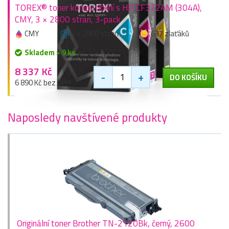
TOREX® toner kompatibilní s HP CF372AM (304A),
CMY, 3 × 2800 stran, 3-pack
CMY
3 × 2800 stran
637 zlaťáků
Skladem > 9 ks
8 337 Kč
-
+
DO KOŠÍKU
6 890 Kč bez DPH
Naposledy navštívené produkty
Originální toner Brother TN-2120Bk, černý, 2600