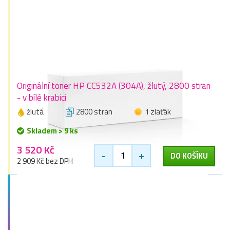
Originální toner HP CC532A (304A), žlutý, 2800 stran
- v bílé krabici
žlutá
2800 stran
1 zlaťák
Skladem > 9 ks
3 520 Kč
-
+
DO KOŠÍKU
2 909 Kč bez DPH