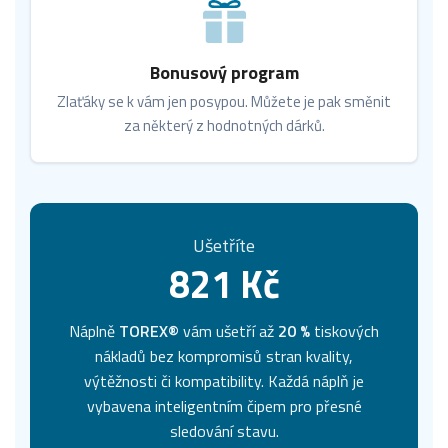
Bonusový program
Zlaťáky se k vám jen posypou. Můžete je pak směnit
za některý z hodnotných dárků.
Ušetříte
821 Kč
Náplně
TOREX®
vám ušetří až
20 %
tiskových
nákladů bez kompromisů stran kvality,
výtěžnosti či kompatibility. Každá náplň je
vybavena inteligentním čipem pro přesné
sledování stavu.