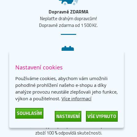
Dopravné ZDARMA
Neplaťte drahým dopravcům!
Dopravné zdarma od 1 500 Kč.
Objednávka už zítra u vás
Nastavení cookies
Při objednávce do 17:00 garantujeme doručení
Používáme cookies, abychom vám umožnili
již následující pracovní den.
pohodlné prohlížení našeho e-shopu a díky
analýze provozu neustále zlepšovali jeho funkce,
výkon a použitelnost.
Více informací
SOUHLASÍM
NASTAVENÍ
VŠE VYPNUTO
Přes 30 000 produktů skladem
Naše sklady jsou plné produktů a dostupnost
zboží 100 % odpovídá skutečnosti.