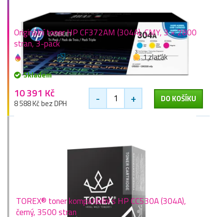
Originální toner HP CF372AM (304A), CMY, 3 × 2800
stran, 3-pack
CMY
3 × 2800 stran
1 zlaťák
Skladem
10 391 Kč
-
+
DO KOŠÍKU
8 588 Kč bez DPH
TOREX® toner kompatibilní s HP CC530A (304A),
černý, 3500 stran