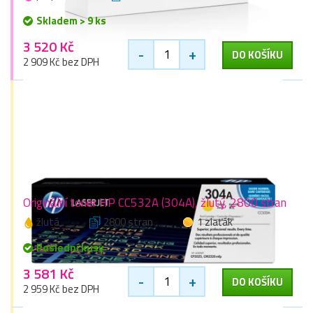
Skladem > 9 ks
3 520 Kč
-
+
DO KOŠÍKU
2 909 Kč bez DPH
Originální toner HP CC532A (304A), žlutý, 2800 stran
žlutá
2800 stran
1 zlaťák
Poslední kusy
3 581 Kč
-
+
DO KOŠÍKU
2 959 Kč bez DPH